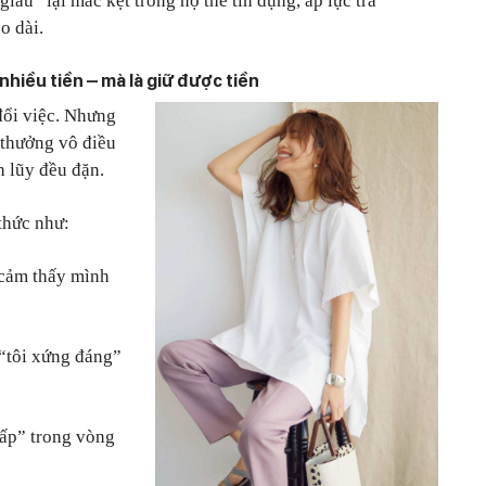
iàu” lại mắc kẹt trong nợ thẻ tín dụng, áp lực trả
o dài.
nhiều tiền – mà là giữ được tiền
đổi việc. Nhưng
ự thưởng vô điều
ch lũy đều đặn.
thức như:
 cảm thấy mình
“tôi xứng đáng”
cấp” trong vòng