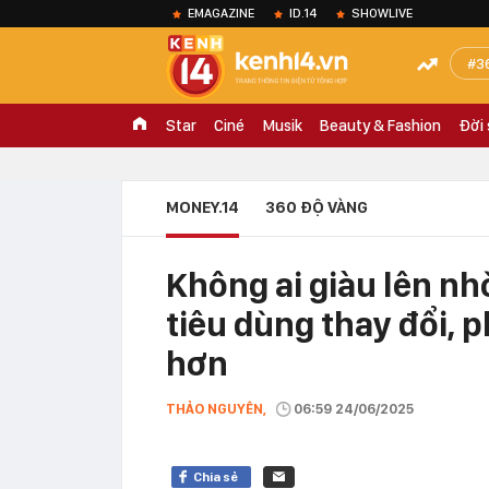
EMAGAZINE
ID.14
SHOWLIVE
3
Star
Ciné
Musik
Beauty & Fashion
Đời
MONEY.14
360 ĐỘ VÀNG
Không ai giàu lên nh
tiêu dùng thay đổi, p
hơn
THẢO NGUYÊN,
06:59 24/06/2025
Chia sẻ