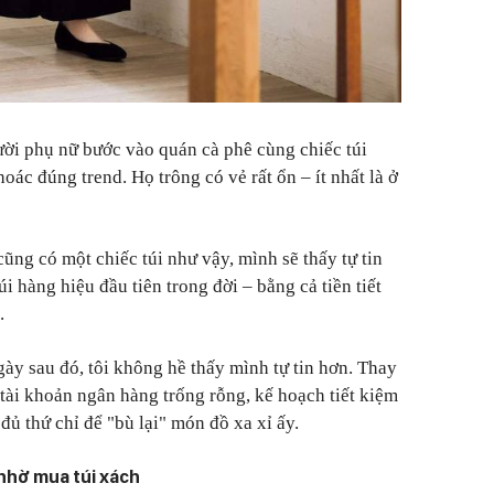
ười phụ nữ bước vào quán cà phê cùng chiếc túi
oác đúng trend. Họ trông có vẻ rất ổn – ít nhất là ở
ũng có một chiếc túi như vậy, mình sẽ thấy tự tin
túi hàng hiệu đầu tiên trong đời – bằng cả tiền tiết
.
gày sau đó, tôi không hề thấy mình tự tin hơn. Thay
tài khoản ngân hàng trống rỗng, kế hoạch tiết kiệm
 đủ thứ chỉ để "bù lại" món đồ xa xỉ ấy.
n nhờ mua túi xách