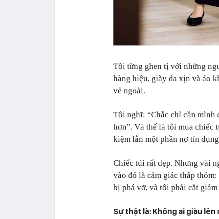
Tôi từng ghen tị với những ng
hàng hiệu, giày da xịn và áo kh
vẻ ngoài.
Tôi nghĩ:
“Chắc chỉ cần mình c
hơn”
. Và thế là tôi mua chiếc 
kiệm lẫn một phần nợ tín dụng
Chiếc túi rất đẹp. Nhưng vài n
vào đó là cảm giác thấp thỏm:
bị phá vỡ
, và tôi phải cắt giảm
Sự thật là: Không ai giàu lê