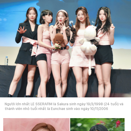
Người lớn nhất LE SSERAFIM là Sakura sinh ngày 19/3/1998 (24 tuổi) và
thành viên nhỏ tuổi nhất là Eunchae sinh vào ngày 10/11/2006