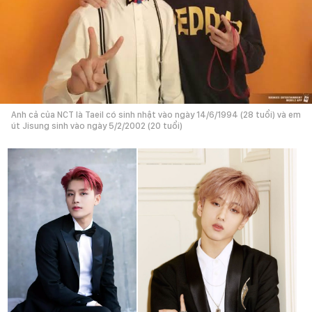
Anh cả của NCT là Taeil có sinh nhật vào ngày 14/6/1994 (28 tuổi) và em
út Jisung sinh vào ngày 5/2/2002 (20 tuổi)