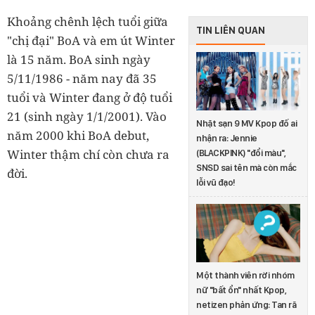
Khoảng chênh lệch tuổi giữa
TIN LIÊN QUAN
"chị đại" BoA và em út Winter
là 15 năm. BoA sinh ngày
5/11/1986 - năm nay đã 35
tuổi và Winter đang ở độ tuổi
21 (sinh ngày 1/1/2001). Vào
Nhặt sạn 9 MV Kpop đố ai
năm 2000 khi BoA debut,
nhận ra: Jennie
Winter thậm chí còn chưa ra
(BLACKPINK) "đổi màu",
SNSD sai tên mà còn mắc
đời.
lỗi vũ đạo!
Một thành viên rời nhóm
nữ "bất ổn" nhất Kpop,
netizen phản ứng: Tan rã