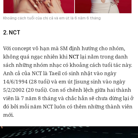
Khoảng cách tuổi của chị cả và em út là 6 năm 6 tháng
2. NCT
Với concept vô hạn mà SM định hướng cho nhóm,
không quá ngạc nhiên khi
NCT
lại nằm trong danh
sách những nhóm nhạc có khoảng cách tuổi tác này.
Anh cả của NCT là Taeil có sinh nhật vào ngày
14/6/1994 (28 tuổi) và em út Jisung sinh vào ngày
5/2/2002 (20 tuổi). Con số chênh lệch giữa hai thành
viên là 7 năm 8 tháng và chắc hẳn sẽ chưa dừng lại ở
đó bởi mỗi năm NCT luôn có thêm những thành viên
mới.