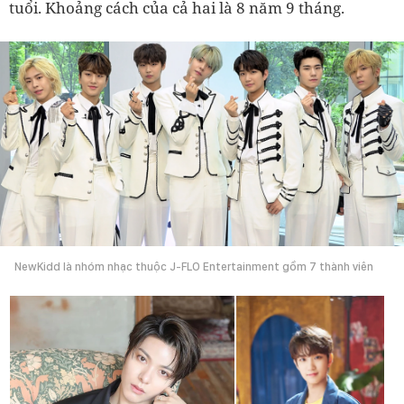
tuổi. Khoảng cách của cả hai là 8 năm 9 tháng.
NewKidd là nhóm nhạc thuộc J-FLO Entertainment gồm 7 thành viên