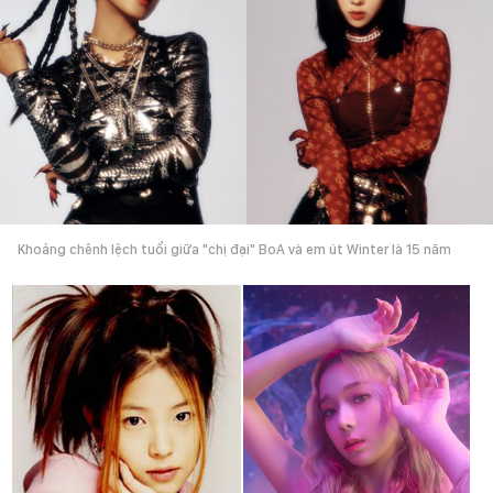
Khoảng chênh lệch tuổi giữa "chị đại" BoA và em út Winter là 15 năm