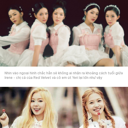
Nhìn vào ngoại hình chắc hẳn sẽ không ai nhận ra khoảng cách tuổi giữa
Irene - chị cả của Red Velvet và cô em út Yeri lại lớn như vậy