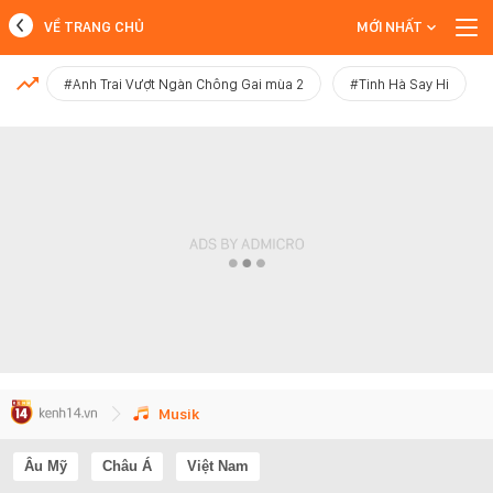
VỀ TRANG CHỦ
MỚI NHẤT
MỚI NHẤT
#Anh Trai Vượt Ngàn Chông Gai mùa 2
#Tinh Hà Say Hi
Xem thêm
Musik
Âu Mỹ
Châu Á
Việt Nam