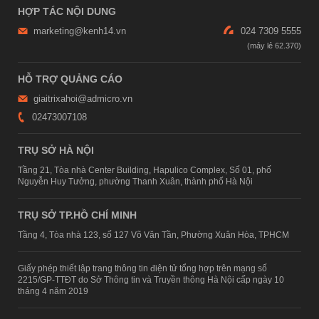
HỢP TÁC NỘI DUNG
marketing@kenh14.vn
024 7309 5555
HỖ TRỢ QUẢNG CÁO
giaitrixahoi@admicro.vn
02473007108
TRỤ SỞ HÀ NỘI
Tầng 21, Tòa nhà Center Building, Hapulico Complex, Số 01, phố
Nguyễn Huy Tưởng, phường Thanh Xuân, thành phố Hà Nội
TRỤ SỞ TP.HỒ CHÍ MINH
Tầng 4, Tòa nhà 123, số 127 Võ Văn Tần, Phường Xuân Hòa, TPHCM
Giấy phép thiết lập trang thông tin điện tử tổng hợp trên mạng số
2215/GP-TTĐT do Sở Thông tin và Truyền thông Hà Nội cấp ngày 10
tháng 4 năm 2019