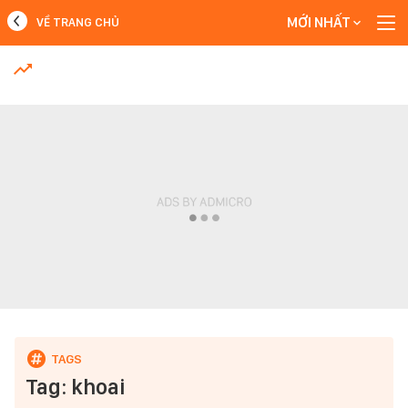
MỚI NHẤT
VỀ TRANG CHỦ
MỚI NHẤT
Xem thêm
Tag: khoai