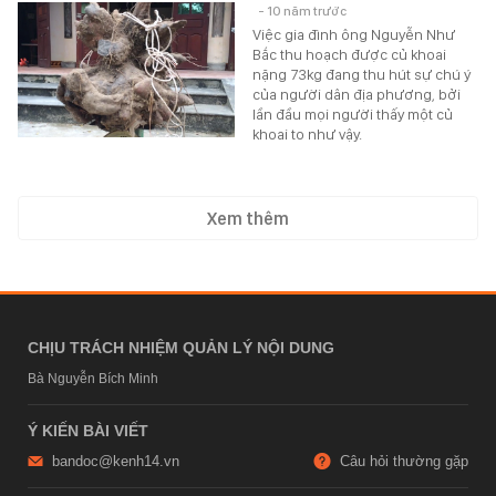
- 10 năm trước
Việc gia đình ông Nguyễn Như
Bắc thu hoạch được củ khoai
nặng 73kg đang thu hút sự chú ý
của người dân địa phương, bởi
lần đầu mọi người thấy một củ
khoai to như vậy.
Xem thêm
CHỊU TRÁCH NHIỆM QUẢN LÝ NỘI DUNG
Bà Nguyễn Bích Minh
Ý KIẾN BÀI VIẾT
bandoc@kenh14.vn
Câu hỏi thường gặp