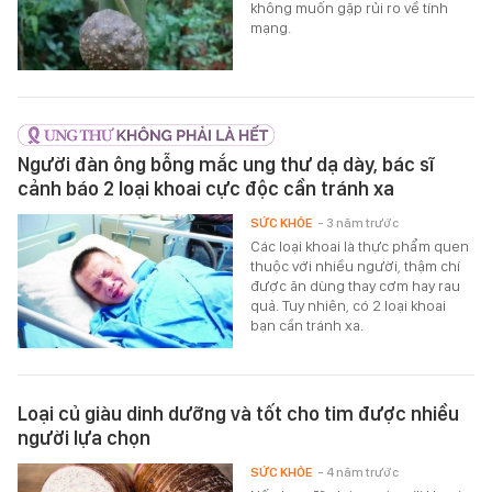
không muốn gặp rủi ro về tính
mạng.
Người đàn ông bỗng mắc ung thư dạ dày, bác sĩ
cảnh báo 2 loại khoai cực độc cần tránh xa
SỨC KHỎE
- 3 năm trước
Các loại khoai là thực phẩm quen
thuộc với nhiều người, thậm chí
được ăn dùng thay cơm hay rau
quả. Tuy nhiên, có 2 loại khoai
bạn cần tránh xa.
Loại củ giàu dinh dưỡng và tốt cho tim được nhiều
người lựa chọn
SỨC KHỎE
- 4 năm trước