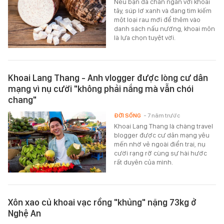
Nếu bạn đã chán ngán với khoai
tây, súp lơ xanh và đang tìm kiếm
một loại rau mới để thêm vào
danh sách nấu nướng, khoai môn
là lựa chọn tuyệt vời.
Khoai Lang Thang - Anh vlogger được lòng cư dân
mạng vì nụ cười "không phải nắng mà vẫn chói
chang"
ĐỜI SỐNG
- 7 năm trước
Khoai Lang Thang là chàng travel
blogger được cư dân mạng yêu
mến nhờ vẻ ngoài điển trai, nụ
cười rạng rỡ cùng sự hài hước
rất duyên của mình.
Xôn xao củ khoai vạc rồng "khủng" nặng 73kg ở
Nghệ An