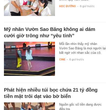
HỌC ĐƯỜNG
-
6 giờ trước
Mỹ nhân Vườn Sao Băng không ai dám
cưới giờ trông như “yêu tinh”
Mỗi lần nhìn thấy mỹ nhân
Vườn Sao Băng là mọi người lại
bất ngờ với nhan sắc của cô.
CINE
-
6 giờ trước
Phát hiện nhiều túi bọc chứa 21 tỷ đồng
tiền mặt trôi dạt vào bờ biển
Nguồn gốc số tiền đang được
điều tra.