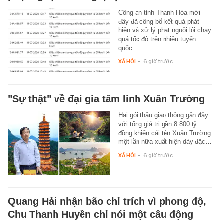
Công an tỉnh Thanh Hóa mới
đây đã công bố kết quả phát
hiện và xử lý phạt nguội lỗi chạy
quá tốc độ trên nhiều tuyến
quốc…
XÃ HỘI
-
6 giờ trước
"Sự thật" về đại gia tâm linh Xuân Trường
Hai gói thầu giao thông gần đây
với tổng giá trị gần 8.800 tỷ
đồng khiến cái tên Xuân Trường
một lần nữa xuất hiện dày đặc…
XÃ HỘI
-
6 giờ trước
Quang Hải nhận bão chỉ trích vì phong độ,
Chu Thanh Huyền chỉ nói một câu động