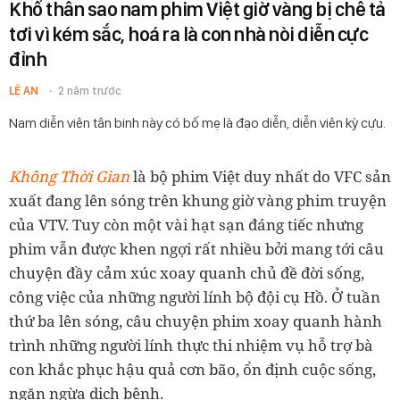
Khổ thân sao nam phim Việt giờ vàng bị chê tả
tơi vì kém sắc, hoá ra là con nhà nòi diễn cực
đỉnh
LỆ AN
2 năm trước
Nam diễn viên tân binh này có bố mẹ là đạo diễn, diễn viên kỳ cựu.
Không Thời Gian
là bộ phim Việt duy nhất do VFC sản
xuất đang lên sóng trên khung giờ vàng phim truyện
của VTV. Tuy còn một vài hạt sạn đáng tiếc nhưng
phim vẫn được khen ngợi rất nhiều bởi mang tới câu
chuyện đầy cảm xúc xoay quanh chủ đề đời sống,
công việc của những người lính bộ đội cụ Hồ. Ở tuần
thứ ba lên sóng, câu chuyện phim xoay quanh hành
trình những người lính thực thi nhiệm vụ hỗ trợ bà
con khắc phục hậu quả cơn bão, ổn định cuộc sống,
ngăn ngừa dịch bệnh.