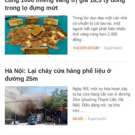
cùng 1000 miếng vàng trị giá 18,5 tỷ đồng
trong lọ đựng mứt
Trong lúc dọn dẹp một căn nhà
cũ chuẩn bị cải tạo tại, một
người bất ngờ phát hiện nhiều
thỏi vàng cùng hơn 1.000
đồng…
THẾ GIỚI ĐÓ ĐÂY
-
6 giờ trước
Hà Nội: Lại cháy cửa hàng phế liệu ở
đường 25m
Ngày 9/8, một vụ hỏa hoạn xảy
ra tại cửa hàng sắt vụn ở đường
25m (phường Thanh Liệt, Hà
Nội). Điều đáng nói, tại khu
vực…
XÃ HỘI
-
6 giờ trước