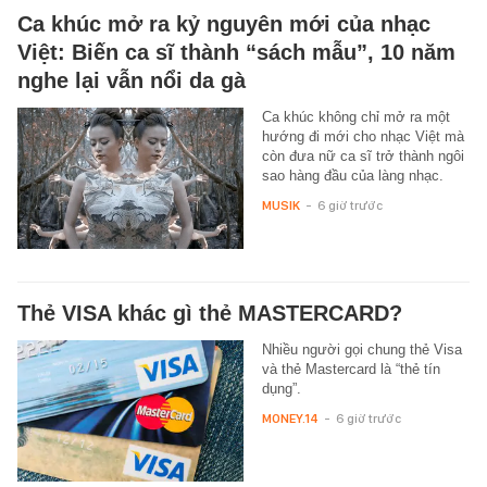
Ca khúc mở ra kỷ nguyên mới của nhạc
Việt: Biến ca sĩ thành “sách mẫu”, 10 năm
nghe lại vẫn nổi da gà
Ca khúc không chỉ mở ra một
hướng đi mới cho nhạc Việt mà
còn đưa nữ ca sĩ trở thành ngôi
sao hàng đầu của làng nhạc.
MUSIK
-
6 giờ trước
Thẻ VISA khác gì thẻ MASTERCARD?
Nhiều người gọi chung thẻ Visa
và thẻ Mastercard là “thẻ tín
dụng”.
MONEY.14
-
6 giờ trước