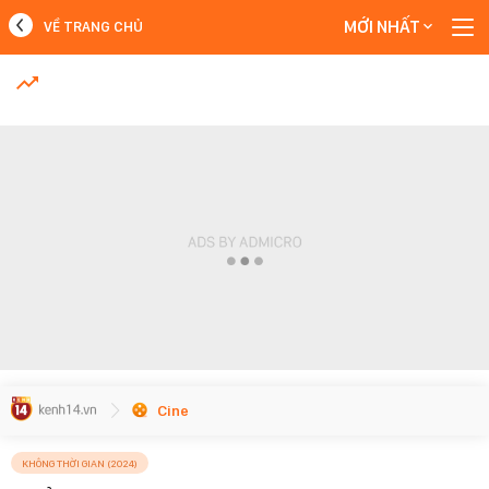
MỚI NHẤT
VỀ TRANG CHỦ
MỚI NHẤT
Xem thêm
Cine
KHÔNG THỜI GIAN (2024)