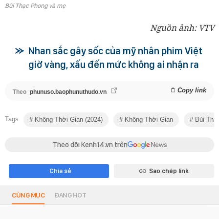
Bùi Thạc Phong và mẹ
Nguồn ảnh: VTV
Nhan sắc gây sốc của mỹ nhân phim Việt
giờ vàng, xấu đến mức không ai nhận ra
Copy link
Theo
phunuso.baophunuthudo.vn
Tags
Không Thời Gian (2024)
Không Thời Gian
Bùi Thạ
Theo dõi Kenh14.vn trên
Chia sẻ
Sao chép link
CÙNG MỤC
ĐANG HOT