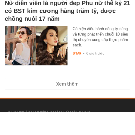
Nữ diễn viên là người đẹp Phụ nữ thế kỷ 21
có BST kim cương hàng trăm tỷ, được
chồng nuôi 17 năm
Cô hiện điều hành công ty riêng
và từng phát triển chuỗi 10 siêu
thị chuyên cung cấp thực phẩm
sạch.
STAR
-
6 giờ trước
Xem thêm
CHỊU TRÁCH NHIỆM QUẢN LÝ NỘI DUNG
Bà Nguyễn Bích Minh