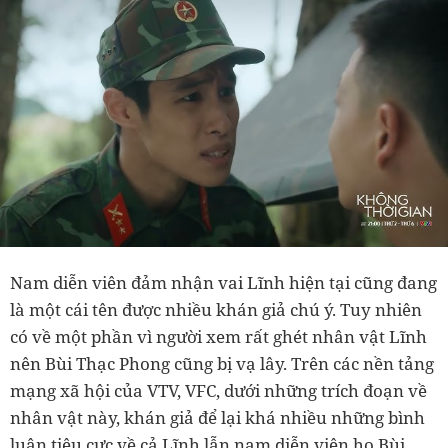
Nam diễn viên đảm nhận vai Lĩnh hiện tại cũng đang
là một cái tên được nhiều khán giả chú ý. Tuy nhiên
có về một phần vì người xem rất ghét nhân vật Lĩnh
nên Bùi Thạc Phong cũng bị vạ lây. Trên các nền tảng
mạng xã hội của VTV, VFC, dưới những trích đoạn về
nhân vật này, khán giả để lại khá nhiều những bình
luận tiêu cực về cả Lĩnh lẫn nam diễn viên họ Bùi.