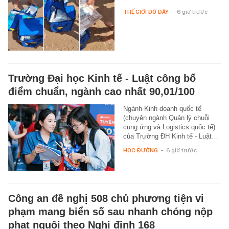
THẾ GIỚI ĐÓ ĐÂY
-
6 giờ trước
Trường Đại học Kinh tế - Luật công bố
điểm chuẩn, ngành cao nhất 90,01/100
Ngành Kinh doanh quốc tế
(chuyên ngành Quản lý chuỗi
cung ứng và Logistics quốc tế)
của Trường ĐH Kinh tế - Luật…
HỌC ĐƯỜNG
-
6 giờ trước
Công an đề nghị 508 chủ phương tiện vi
phạm mang biển số sau nhanh chóng nộp
phạt nguội theo Nghị định 168