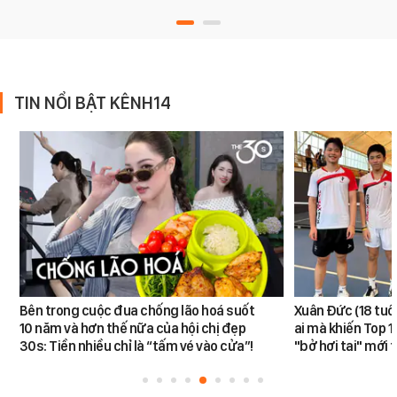
TIN NỔI BẬT KÊNH14
Bên trong cuộc đua chống lão hoá suốt
Xuân Đức (18 tuổi)
10 năm và hơn thế nữa của hội chị đẹp
ai mà khiến Top 1
30s: Tiền nhiều chỉ là “tấm vé vào cửa”!
"bở hơi tai" mới