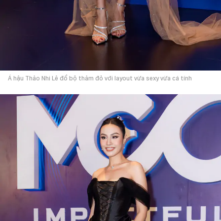
Á hậu Thảo Nhi Lê đổ bộ thảm đỏ với layout vừa sexy vừa cá tính