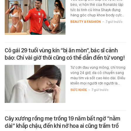
béo, vị hôn thê của Ronaldo lập
tức bị tình cũ Irina Shayk đụng
hàng góc chụp khoe body cực…
BEAUTY & FASHION
-
7 giờ trước
Cô gái 29 tuổi vùng kín “bị ăn mòn”, bác sĩ cảnh
báo: Chỉ vài giờ thôi cũng có thể dẫn đến tử vong!
Từ cơn đau vùng mông, chỉ trong
vòng 24 giờ, da cô chuyển sang
màu tím và sốt cao kéo dài. Điều
khiến mọi người rợn người là…
SỨC KHỎE
-
7 giờ trước
Cây xương rồng mẹ trồng 19 năm bất ngờ “nằm
dài” khắp chậu, đến khi nở hoa ai cũng trầm trồ