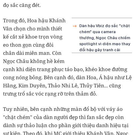
đọ sắc căng đét.
T
rong đó, Hoa hậu Khánh
Dàn hậu Vbiz đọ sắc "chặt
Vân chọn cho mình thiết
chém" qua camera
kế cắt xẻ khoe trọn vòng
thường, Ngọc Châu chiếm
eo thon gọn cùng đôi
spotlight vì diện mạo thay
đổi hậu gây tranh cãi
chân dài miên man. Còn
Ngọc Châu không hề kém
cạnh khi diện trang phục táo bạo, khéo khoe đường
cong nóng bỏng. Bên cạnh đó, dàn Hoa, Á hậu như Lệ
Hằng, Kim Duyên, Thảo Nhi Lê, Thủy Tiên... cũng
trưng trổ sắc vóc rạng rỡ trên thảm đỏ.
Tuy nhiên, bên cạnh những màn đổ bộ với váy áo
"chặt chém" của dàn người đẹp thì fan sắc đẹp còn
dành sự thảo luận cho phần giới thiệu danh hiệu tại
sự kiện. Theo đó, khi MC giới thiệu Khánh Vân, Ngọc