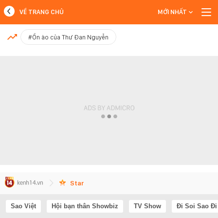
VỀ TRANG CHỦ
MỚI NHẤT
MỚI NHẤT
#Ồn ào của Thư Đan Nguyễn
Xem thêm
Star
Sao Việt
Hội bạn thân Showbiz
TV Show
Đi Soi Sao Đi