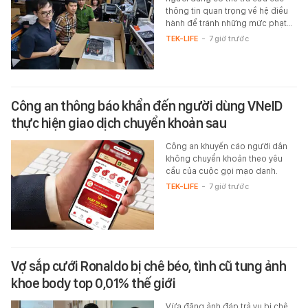
thông tin quan trọng về hệ điều
hành để tránh những mức phạt…
TEK-LIFE
-
7 giờ trước
Công an thông báo khẩn đến người dùng VNeID
thực hiện giao dịch chuyển khoản sau
Công an khuyến cáo người dân
không chuyển khoản theo yêu
cầu của cuộc gọi mạo danh.
TEK-LIFE
-
7 giờ trước
Vợ sắp cưới Ronaldo bị chê béo, tình cũ tung ảnh
khoe body top 0,01% thế giới
Vừa đăng ảnh đáp trả vụ bị chê