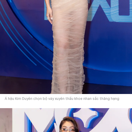
Á hậu Kim Duyên chọn bộ váy xuyên thấu khoe nhan sắc thăng hạng