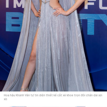
Hoa hậu Khánh Vân tự tin diện thiết kế cắt xẻ khoe trọn đôi chân dài xịn
xò