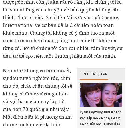
được góc nhìn công luận rất rõ ràng khi chúng tôi bị
lôi vào những câu chuyện về bản quyền không cần
thiết. Thực tế, giữa 2 cái tên Miss Cosmo và Cosmos
International về cơ bản đã là 2 cái tên hoàn toàn
khác nhau. Chúng tôi không có ý định tạo ra một
cuộc thi sao chép hoặc giống một cuộc thi khác đã
từng có. Bởi vì chúng tôi dồn rất nhiều tâm huyết, sự
đầu tư để tạo nên một thương hiệu mới của mình.
Nếu như không có tâm huyết,
TIN LIÊN QUAN
sự đầu tư và nghiêm túc, chỉn
chu đó, chắc chắn chúng tôi sẽ
không có được sự công nhận
và sự tham gia ngay lập tức
của hơn 70 quốc gia như vậy.
Lý Nhã Kỳ tung hint Khánh
Một điều nữa là phương châm
Vân sắp lên xe hoa, tiết lộ
chúng tôi làm việc là luôn
sẽ chuẩn bị quà sính lễ là