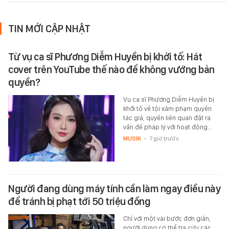
TIN MỚI CẬP NHẬT
Từ vụ ca sĩ Phương Diễm Huyền bị khởi tố: Hát
cover trên YouTube thế nào để không vướng bản
quyền?
Vụ ca sĩ Phương Diễm Huyền bị
khởi tố về tội xâm phạm quyền
tác giả, quyền liên quan đặt ra
vấn đề pháp lý với hoạt động…
MUSIK
-
7 giờ trước
Người đang dùng máy tính cần làm ngay điều này
để tránh bị phạt tới 50 triệu đồng
Chỉ với một vài bước đơn giản,
người dùng có thể tra cứu các