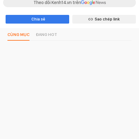
Theo dõi Kenh14.vn trên
Chia sẻ
Sao chép link
CÙNG MỤC
ĐANG HOT