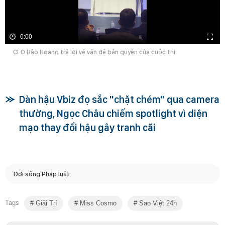
0:00
CEO Bảo Hoàng trả lời về vấn đề bản quyền của cuộc thi
Dàn hậu Vbiz đọ sắc "chặt chém" qua camera
thường, Ngọc Châu chiếm spotlight vì diện
mạo thay đổi hậu gây tranh cãi
Đời sống Pháp luật
Tags
Giải Trí
Miss Cosmo
Sao Việt 24h