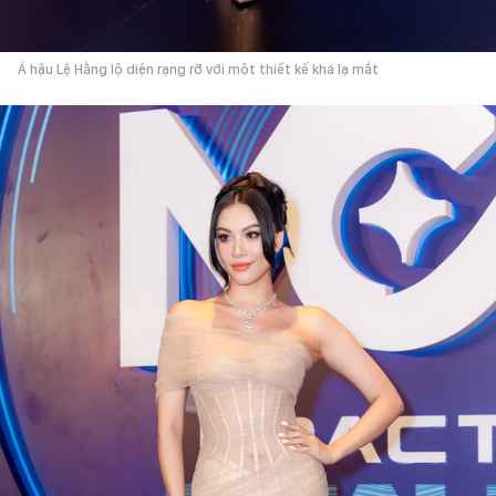
Á hậu Lệ Hằng lộ diện rạng rỡ với một thiết kế khá lạ mắt