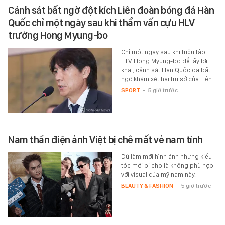
Cảnh sát bất ngờ đột kích Liên đoàn bóng đá Hàn
Quốc chỉ một ngày sau khi thẩm vấn cựu HLV
trưởng Hong Myung-bo
Chỉ một ngày sau khi triệu tập
HLV Hong Myung-bo để lấy lời
khai, cảnh sát Hàn Quốc đã bất
ngờ khám xét hai trụ sở của Liên…
SPORT
-
5 giờ trước
Nam thần điện ảnh Việt bị chê mất vẻ nam tính
Dù làm mới hình ảnh nhưng kiểu
tóc mới bị cho là không phù hợp
với visual của mỹ nam này.
BEAUTY & FASHION
-
5 giờ trước