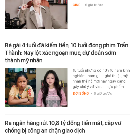
CINE
-
6 giờ trước
Bé gái 4 tuổi đã kiếm tiền, 10 tuổi đóng phim Trấn
Thành: Nay lột xác ngoạn mục, dự đoán sớm
thành mỹ nhân
15 tuổi nhưng có hơn 10 năm kinh
nghiệm tham gia nghệ thuật, mỹ
nhân thế hệ mới này ngày càng
gây chú ý với visual cực phẩm.
ĐỜI SỐNG
-
6 giờ trước
Ra ngân hàng rút 10,8 tỷ đồng tiền mặt, cặp vợ
chồng bị công an chặn giao dịch