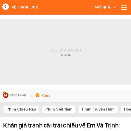
VỀ TRANG CHỦ
MỚI NHẤT
MỚI NHẤT
Xem thêm
Cine
Phim Chiếu Rạp
Phim Việt Nam
Phim Truyền Hình
Hoa
Khán giả tranh cãi trái chiều về Em Và Trịnh: