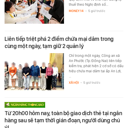
thuế theo Nghị định số…
MONEY.14
-
5 giờ trước
Liên tiếp triệt phá 2 điểm chứa mại dâm trong
cùng một ngày, tạm giữ 2 quản lý
Chỉ trong một ngày, Công an xã
An Phước (Tp.Đồng Nai) liên tiếp
kiểm tra, phát hiện 2 cơ sở có dấu
hiệu chứa mại dâm tại ấp An Lợi,
…
XÃ HỘI
-
5 giờ trước
Từ 20h00 hôm nay, toàn bộ giao dịch thẻ tại ngân
hàng sau sẽ tạm thời gián đoạn, người dùng chú
ý!