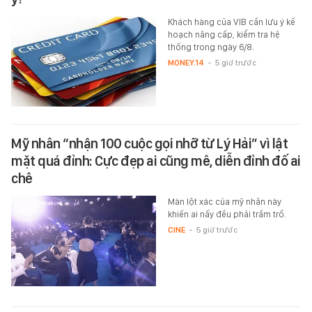
Khách hàng của VIB cần lưu ý kế
hoạch nâng cấp, kiểm tra hệ
thống trong ngày 6/8.
MONEY.14
-
5 giờ trước
Mỹ nhân “nhận 100 cuộc gọi nhỡ từ Lý Hải” vì lật
mặt quá đỉnh: Cực đẹp ai cũng mê, diễn đỉnh đố ai
chê
Màn lột xác của mỹ nhân này
khiến ai nấy đều phải trầm trồ.
CINE
-
5 giờ trước