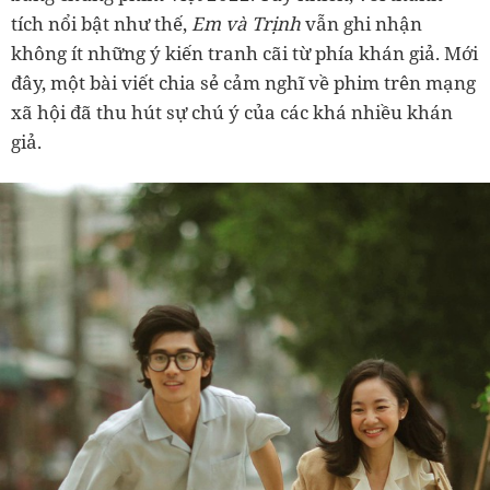
tích nổi bật như thế,
Em và Trịnh
vẫn ghi nhận
không ít những ý kiến tranh cãi từ phía khán giả. Mới
đây, một bài viết chia sẻ cảm nghĩ về phim trên mạng
xã hội đã thu hút sự chú ý của các khá nhiều khán
giả.