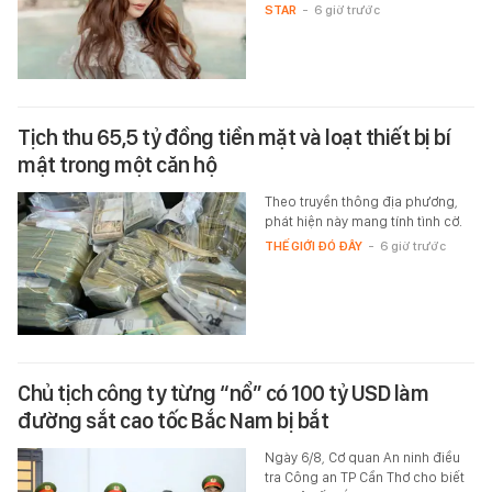
STAR
-
6 giờ trước
Tịch thu 65,5 tỷ đồng tiền mặt và loạt thiết bị bí
mật trong một căn hộ
Theo truyền thông địa phương,
phát hiện này mang tính tình cờ.
THẾ GIỚI ĐÓ ĐÂY
-
6 giờ trước
Chủ tịch công ty từng “nổ” có 100 tỷ USD làm
đường sắt cao tốc Bắc Nam bị bắt
Ngày 6/8, Cơ quan An ninh điều
tra Công an TP Cần Thơ cho biết