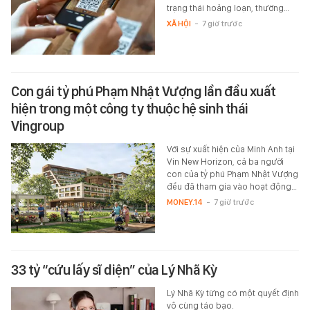
trạng thái hoảng loạn, thường…
XÃ HỘI
-
7 giờ trước
Con gái tỷ phú Phạm Nhật Vượng lần đầu xuất
hiện trong một công ty thuộc hệ sinh thái
Vingroup
Với sự xuất hiện của Minh Anh tại
Vin New Horizon, cả ba người
con của tỷ phú Phạm Nhật Vượng
đều đã tham gia vào hoạt động…
MONEY.14
-
7 giờ trước
33 tỷ “cứu lấy sĩ diện” của Lý Nhã Kỳ
Lý Nhã Kỳ từng có một quyết định
vô cùng táo bạo.