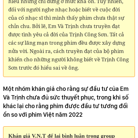
hiểu nhưng chỉ dừng ở mức khá ổn. Tuy nhiên,
đối với người nghe nhạc hoặc biết về cuộc đời
của cố
nhạc sĩ thì mình thấy phim chưa thật sự
chỉn chu. Bởi lẽ, Em Và Trịnh chưa truyền đạt
được tình yêu cả đời của Trịnh Công Sơn. Tất cả
các sự lãng mạn trong phim đều được xây dựng
nửa vời. Ngoài ra, c
ách truyền đạt của bộ phim
khiến cho những
người không biết về Trịnh Công
Sơn trước đó hiểu sai về ông.
Một nhóm khán giả cho rằng sự đầu tư của Em
Và Trịnh chưa đủ sức thuyết phục, trong khi số
khác lại cho rằng phim được đầu tư tương đối
ổn so với phim Việt năm 2022
Khán giả V.N.T để lại bình luận trong group