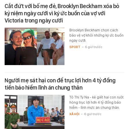
Cắt đứt với bố mẹ đẻ, Brooklyn Beckham xóa bỏ
kỷ niệm ngày cưới vì ký ức buồn của vợ với
Victoria trong ngày cưới
Brooklyn Beckham chọn cách
bảo vệ vợ khỏi những ký ức buồn
ngày cưới.
SPORT
-
6 giờ trước
Người mẹ sát hại con để trục lợi hơn 4 tỷ đồng
tiền bảo hiểm lĩnh án chung thân
Tô Thị Ty Na - kẻ giết hại con ruột
hòng trục lợi hơn 4 tỷ đồng bảo
hiểm - lĩnh mức án chung thân.
XÃ HỘI
-
6 giờ trước