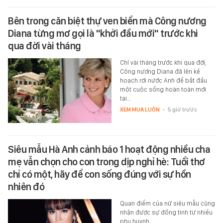
Bên trong căn biệt thự ven biển mà Công nương
Diana từng mơ gọi là "khởi đầu mới" trước khi
qua đời vài tháng
Chỉ vài tháng trước khi qua đời,
Công nương Diana đã lên kế
hoạch rời nước Anh để bắt đầu
một cuộc sống hoàn toàn mới
tại…
XEM MUA LUÔN
-
5 giờ trước
Siêu mẫu Hà Anh cảnh báo 1 hoạt động nhiều cha
mẹ vẫn chọn cho con trong dịp nghỉ hè: Tuổi thơ
chỉ có một, hãy để con sống đúng với sự hồn
nhiên đó
Quan điểm của nữ siêu mẫu cũng
nhận được sự đồng tình từ nhiều
phụ huynh.