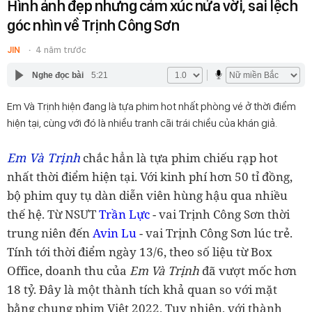
Hình ảnh đẹp nhưng cảm xúc nửa vời, sai lệch
góc nhìn về Trịnh Công Sơn
JIN
4 năm trước
Nghe đọc bài
5:21
Em Và Trịnh hiện đang là tựa phim hot nhất phòng vé ở thời điểm
hiện tại, cùng với đó là nhiều tranh cãi trái chiều của khán giả.
Em Và Trịnh
chắc hẳn là tựa phim chiếu rạp hot
nhất thời điểm hiện tại. Với kinh phí hơn 50 tỉ đồng,
bộ phim quy tụ dàn diễn viên hùng hậu qua nhiều
thế hệ. Từ NSƯT
Trần Lực
- vai Trịnh Công Sơn thời
trung niên đến
Avin Lu
- vai Trịnh Công Sơn lúc trẻ.
Tính tới thời điểm ngày 13/6, theo số liệu từ Box
Office, doanh thu của
Em Và Trịnh
đã vượt mốc hơn
18 tỷ. Đây là một thành tích khả quan so với mặt
bằng chung phim Việt 2022. Tuy nhiên, với thành