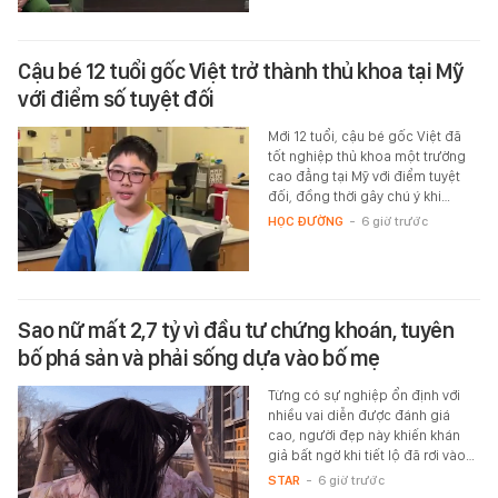
Cậu bé 12 tuổi gốc Việt trở thành thủ khoa tại Mỹ
với điểm số tuyệt đối
Mới 12 tuổi, cậu bé gốc Việt đã
tốt nghiệp thủ khoa một trường
cao đẳng tại Mỹ với điểm tuyệt
đối, đồng thời gây chú ý khi…
HỌC ĐƯỜNG
-
6 giờ trước
Sao nữ mất 2,7 tỷ vì đầu tư chứng khoán, tuyên
bố phá sản và phải sống dựa vào bố mẹ
Từng có sự nghiệp ổn định với
nhiều vai diễn được đánh giá
cao, người đẹp này khiến khán
giả bất ngờ khi tiết lộ đã rơi vào…
STAR
-
6 giờ trước