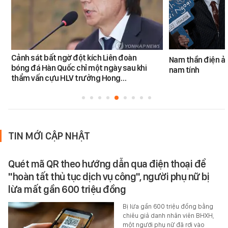
Cảnh sát bất ngờ đột kích Liên đoàn
Nam thần điện ản
bóng đá Hàn Quốc chỉ một ngày sau khi
nam tính
thẩm vấn cựu HLV trưởng Hong…
TIN MỚI CẬP NHẬT
Quét mã QR theo hướng dẫn qua điện thoại để
"hoàn tất thủ tục dịch vụ công", người phụ nữ bị
lừa mất gần 600 triệu đồng
Bị lừa gần 600 triệu đồng bằng
chiêu giả danh nhân viên BHXH,
một người phụ nữ đã rơi vào