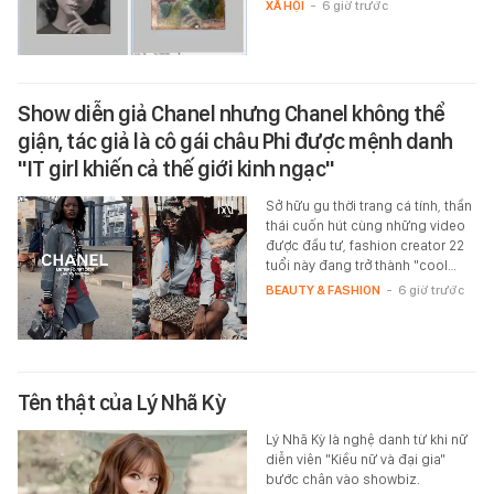
XÃ HỘI
-
6 giờ trước
Show diễn giả Chanel nhưng Chanel không thể
giận, tác giả là cô gái châu Phi được mệnh danh
"IT girl khiến cả thế giới kinh ngạc"
Sở hữu gu thời trang cá tính, thần
thái cuốn hút cùng những video
được đầu tư, fashion creator 22
tuổi này đang trở thành "cool…
BEAUTY & FASHION
-
6 giờ trước
Tên thật của Lý Nhã Kỳ
Lý Nhã Kỳ là nghệ danh từ khi nữ
diễn viên "Kiều nữ và đại gia"
bước chân vào showbiz.