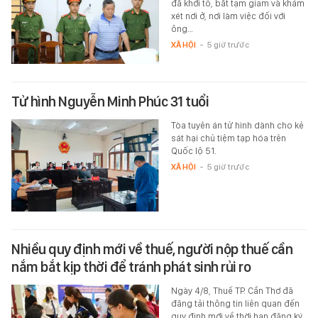
đã khởi tố, bắt tạm giam và khám
xét nơi ở, nơi làm việc đối với
ông…
XÃ HỘI
-
5 giờ trước
Tử hình Nguyễn Minh Phúc 31 tuổi
Tòa tuyên án tử hình dành cho kẻ
sát hại chủ tiệm tạp hóa trên
Quốc lộ 51.
XÃ HỘI
-
5 giờ trước
Nhiều quy định mới về thuế, người nộp thuế cần
nắm bắt kịp thời để tránh phát sinh rủi ro
Ngày 4/8, Thuế TP. Cần Thơ đã
đăng tải thông tin liên quan đến
quy định mới về thời hạn đăng ký