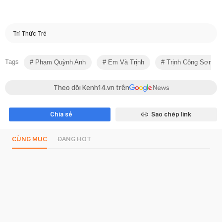
Trí Thức Trẻ
Tags
Phạm Quỳnh Anh
Em Và Trịnh
Trịnh Công Sơn
Theo dõi Kenh14.vn trên
Chia sẻ
Sao chép link
CÙNG MỤC
ĐANG HOT