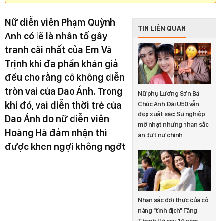
Nữ diễn viên Phạm Quỳnh
TIN LIÊN QUAN
Anh có lẽ là nhân tố gây
tranh cãi nhất của E
m Và
Trịnh khi đa phần khán giả
đều cho rằng cô không diễn
tròn vai của Dao Ánh. Trong
Nữ phụ Lương Sơn Bá
khi đó, vai diễn thời trẻ của
Chúc Anh Đài U50 vẫn
đẹp xuất sắc: Sự nghiệp
Dao Ánh do nữ diễn viên
mờ nhạt nhưng nhan sắc
Hoàng Hà đảm nhận thì
ăn đứt nữ chính
được khen ngợi không ngớt
Nhan sắc đời thực của cô
nàng "tình địch" Tăng
Thanh Hà sau 14 năm