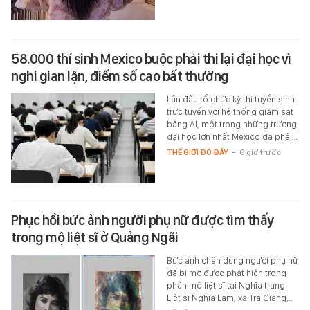
58.000 thí sinh Mexico buộc phải thi lại đại học vì
nghi gian lận, điểm số cao bất thường
Lần đầu tổ chức kỳ thi tuyển sinh
trực tuyến với hệ thống giám sát
bằng AI, một trong những trường
đại học lớn nhất Mexico đã phải…
THẾ GIỚI ĐÓ ĐÂY
-
6 giờ trước
Phục hồi bức ảnh người phụ nữ được tìm thấy
trong mộ liệt sĩ ở Quảng Ngãi
Bức ảnh chân dung người phụ nữ
đã bị mờ được phát hiện trong
phần mộ liệt sĩ tại Nghĩa trang
Liệt sĩ Nghĩa Lâm, xã Trà Giang,…