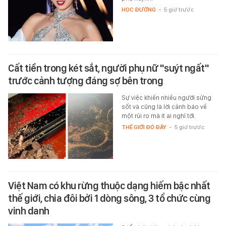
HỌC ĐƯỜNG
-
5 giờ trước
Cất tiền trong két sắt, người phụ nữ "suýt ngất"
trước cảnh tượng đáng sợ bên trong
Sự việc khiến nhiều người sửng
sốt và cũng là lời cảnh báo về
một rủi ro mà ít ai nghĩ tới.
THẾ GIỚI ĐÓ ĐÂY
-
5 giờ trước
Việt Nam có khu rừng thuộc dạng hiếm bậc nhất
thế giới, chia đôi bởi 1 dòng sông, 3 tổ chức cùng
vinh danh