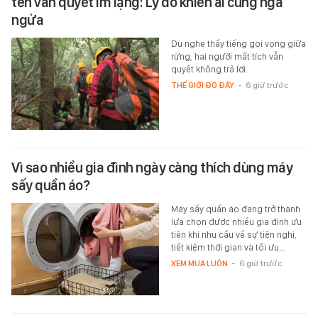
tên vẫn quyết im lặng: Lý do khiến ai cũng ngã
ngửa
Dù nghe thấy tiếng gọi vọng giữa
rừng, hai người mất tích vẫn
quyết không trả lời.
THẾ GIỚI ĐÓ ĐÂY
-
6 giờ trước
Vì sao nhiều gia đình ngày càng thích dùng máy
sấy quần áo?
Máy sấy quần áo đang trở thành
lựa chọn được nhiều gia đình ưu
tiên khi nhu cầu về sự tiện nghi,
tiết kiệm thời gian và tối ưu…
XEM MUA LUÔN
-
6 giờ trước