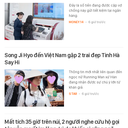
Đây là số tiền đang được cặp vợ
chồng này gửi tiết kiệm tại ngân
hàng.
MONEY.14
-
6 giờ trước
Song Ji Hyo đến Việt Nam gặp 2 trai đẹp Tinh Hà
Say Hi
Thông tin mới nhất liên quan đến
ngọc nữ Running Man xứ Hàn
đang nhận được sự chú ý lớn từ
khán giả.
STAR
-
6 giờ trước
Mất tích 35 giờ trên núi, 2 người nghe cứu hộ gọi