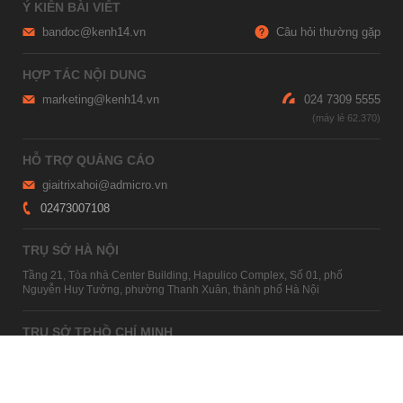
Ý KIẾN BÀI VIẾT
bandoc@kenh14.vn
Câu hỏi thường gặp
HỢP TÁC NỘI DUNG
marketing@kenh14.vn
024 7309 5555
HỖ TRỢ QUẢNG CÁO
giaitrixahoi@admicro.vn
02473007108
TRỤ SỞ HÀ NỘI
Tầng 21, Tòa nhà Center Building, Hapulico Complex, Số 01, phố
Nguyễn Huy Tưởng, phường Thanh Xuân, thành phố Hà Nội
TRỤ SỞ TP.HỒ CHÍ MINH
Tầng 4, Tòa nhà 123, số 127 Võ Văn Tần, Phường Xuân Hòa, TPHCM
Giấy phép thiết lập trang thông tin điện tử tổng hợp trên mạng số