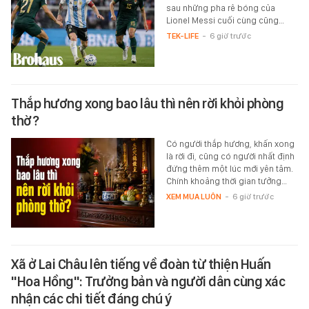
sau những pha rê bóng của
Lionel Messi cuối cùng cũng…
TEK-LIFE
-
6 giờ trước
Thắp hương xong bao lâu thì nên rời khỏi phòng
thờ?
Có người thắp hương, khấn xong
là rời đi, cũng có người nhất định
đứng thêm một lúc mới yên tâm.
Chính khoảng thời gian tưởng…
XEM MUA LUÔN
-
6 giờ trước
Xã ở Lai Châu lên tiếng về đoàn từ thiện Huấn
"Hoa Hồng": Trưởng bản và người dân cùng xác
nhận các chi tiết đáng chú ý