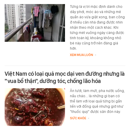
Từng là vị trí mặc định dành cho
dây phơi, móc áo và những mẻ
quần áo vừa giặt xong, ban công
ở nhiều căn nhà đang được nhìn
nhận theo một cách khác. Khi
từng mét vuông ngày càng được
tính toán kỹ, khoảng không nhỏ
bé này cũng trở nên đáng giá
hơn.
XEM MUA LUÔN
-
Việt Nam có loại quả mọc dại ven đường nhưng là
"vua bổ thận", dưỡng tóc, chống lão hóa
Ăn tươi, làm mứt, pha nước uống,
nấu cháo... là những gì bạn có
thể làm với loại quả từng bị gắn
liền với đồng quê nhưng giờ như
"thuốc quý" được săn đón này.
SỨC KHỎE
-