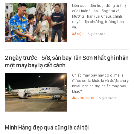
Liên quan đến hoạt động từ thiện
của Huấn "Hoa Hồng" tại xã
Mường Than (Lai Châu), chính
quyền địa phương, trưởng bản
và…
XÃ HỘI
-
6 giờ trước
2 ngày trước - 5/8, sân bay Tân Sơn Nhất ghi nhận
một máy bay lạ cất cánh
Chiếc máy bay này có gì mà lại
được coi là khác lạ và được chú ý
nhiều hơn những chiếc máy bay
khác?
ĂN - CHƠI - ĐI
-
5 giờ trước
Minh Hằng đẹp quá cũng là cái tội