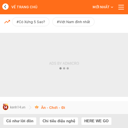
VỀ TRANG CHỦ
MỚI NHẤT
MỚI NHẤT
#Có Xứng 5 Sao?
#Việt Nam đỉnh nhất
Xem thêm
Ăn - Chơi - Đi
Có như lời đồn
Chi tiêu điệu nghệ
HERE WE GO