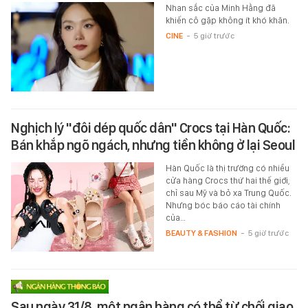
Nhan sắc của Minh Hằng đã
khiến cô gặp không ít khó khăn.
CINE
-
5 giờ trước
Nghịch lý "đôi dép quốc dân" Crocs tại Hàn Quốc:
Bán khắp ngõ ngách, nhưng tiền không ở lại Seoul
Hàn Quốc là thị trường có nhiều
cửa hàng Crocs thứ hai thế giới,
chỉ sau Mỹ và bỏ xa Trung Quốc.
Nhưng bóc báo cáo tài chính
của…
BEAUTY & FASHION
-
5 giờ trước
Sau ngày 31/8, một ngân hàng có thể từ chối giao