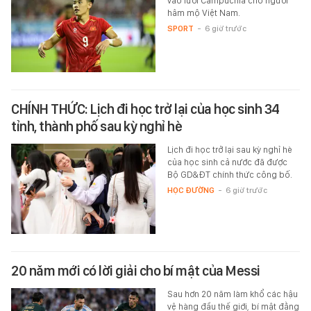
vào lưới Campuchia cho người
hâm mộ Việt Nam.
SPORT
-
6 giờ trước
CHÍNH THỨC: Lịch đi học trở lại của học sinh 34
tỉnh, thành phố sau kỳ nghỉ hè
Lịch đi học trở lại sau kỳ nghỉ hè
của học sinh cả nước đã được
Bộ GD&ĐT chính thức công bố.
HỌC ĐƯỜNG
-
6 giờ trước
20 năm mới có lời giải cho bí mật của Messi
Sau hơn 20 năm làm khổ các hậu
vệ hàng đầu thế giới, bí mật đằng