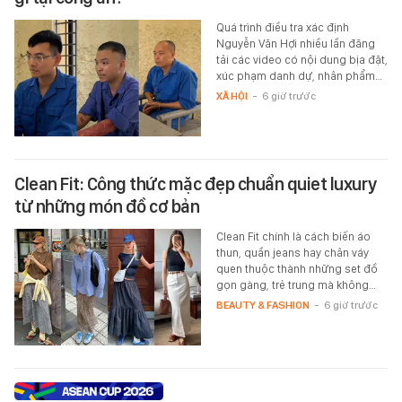
Quá trình điều tra xác định
Nguyễn Văn Hợi nhiều lần đăng
tải các video có nội dung bịa đặt,
xúc phạm danh dự, nhân phẩm…
XÃ HỘI
-
6 giờ trước
Clean Fit: Công thức mặc đẹp chuẩn quiet luxury
từ những món đồ cơ bản
Clean Fit chính là cách biến áo
thun, quần jeans hay chân váy
quen thuộc thành những set đồ
gọn gàng, trẻ trung mà không…
BEAUTY & FASHION
-
6 giờ trước