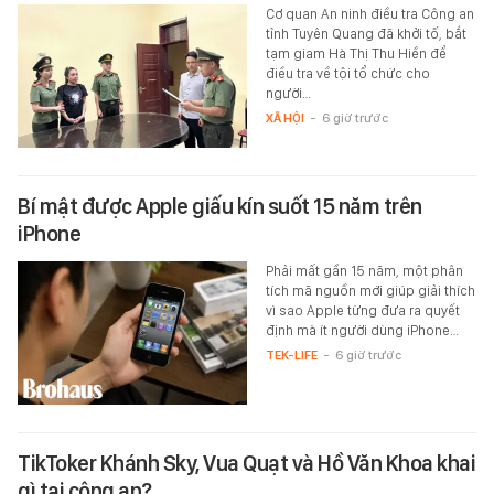
Cơ quan An ninh điều tra Công an
tỉnh Tuyên Quang đã khởi tố, bắt
tạm giam Hà Thị Thu Hiền để
điều tra về tội tổ chức cho
người…
XÃ HỘI
-
6 giờ trước
Bí mật được Apple giấu kín suốt 15 năm trên
iPhone
Phải mất gần 15 năm, một phân
tích mã nguồn mới giúp giải thích
vì sao Apple từng đưa ra quyết
định mà ít người dùng iPhone…
TEK-LIFE
-
6 giờ trước
TikToker Khánh Sky, Vua Quạt và Hồ Văn Khoa khai
gì tại công an?