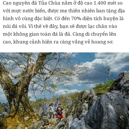
Cao nguyên đá Tủa Chùa nằm ở độ cao 1.400 mét so
với mực nước biển, được mẹ thiên nhiên ban tặng địa
hình vô cùng đặc biệt. Có đến 70% diện tích huyện là
núi đá vôi. Vì thế về đây, bạn sẽ được lạc chân vào
một không gian toàn đá là đá. Càng di chuyển lên
cao, khung cảnh hiện ra càng vắng vẻ hoang sơ.