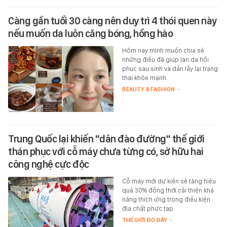
Càng gần tuổi 30 càng nên duy trì 4 thói quen này
nếu muốn da luôn căng bóng, hồng hào
Hôm nay mình muốn chia sẻ
những điều đã giúp làn da hồi
phục sau sinh và dần lấy lại trạng
thái khỏe mạnh.
BEAUTY & FASHION
-
Trung Quốc lại khiến "dân đào đường" thế giới
thán phục với cỗ máy chưa từng có, sở hữu hai
công nghệ cực độc
Cỗ máy mới dự kiến sẽ tăng hiệu
quả 30% đồng thời cải thiện khả
năng thích ứng trong điều kiện
địa chất phức tạp.
THẾ GIỚI ĐÓ ĐÂY
-