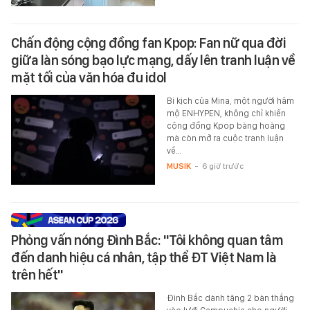
Chấn động cộng đồng fan Kpop: Fan nữ qua đời
giữa làn sóng bạo lực mạng, dấy lên tranh luận về
mặt tối của văn hóa đu idol
Bi kịch của Mina, một người hâm
mộ ENHYPEN, không chỉ khiến
cộng đồng Kpop bàng hoàng
mà còn mở ra cuộc tranh luận
về…
MUSIK
-
6 giờ trước
Phỏng vấn nóng Đình Bắc: "Tôi không quan tâm
đến danh hiệu cá nhân, tập thể ĐT Việt Nam là
trên hết"
Đình Bắc dành tặng 2 bàn thắng