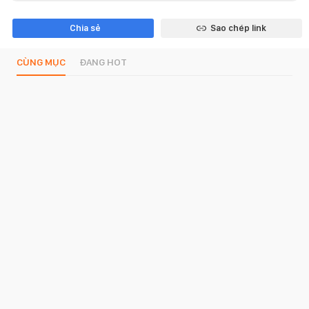
Chia sẻ
Sao chép link
CÙNG MỤC
ĐANG HOT