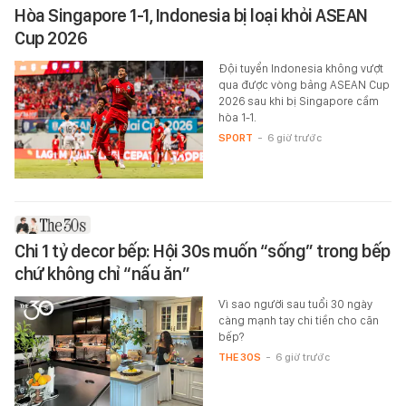
Hòa Singapore 1-1, Indonesia bị loại khỏi ASEAN
Cup 2026
Đội tuyển Indonesia không vượt
qua được vòng bảng ASEAN Cup
2026 sau khi bị Singapore cầm
hòa 1-1.
SPORT
-
6 giờ trước
Chi 1 tỷ decor bếp: Hội 30s muốn “sống” trong bếp
chứ không chỉ “nấu ăn”
Vì sao người sau tuổi 30 ngày
càng mạnh tay chi tiền cho căn
bếp?
THE 30S
-
6 giờ trước