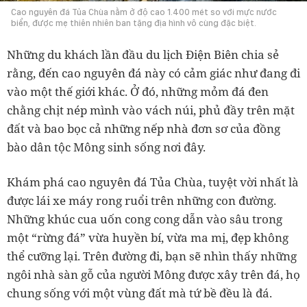
Cao nguyên đá Tủa Chùa nằm ở độ cao 1.400 mét so với mực nước
biển, được mẹ thiên nhiên ban tặng địa hình vô cùng đặc biệt.
Những du khách lần đầu du lịch Điện Biên chia sẻ
rằng, đến cao nguyên đá này có cảm giác như đang đi
vào một thế giới khác. Ở đó, những mỏm đá đen
chằng chịt nép mình vào vách núi, phủ đầy trên mặt
đất và bao bọc cả những nếp nhà đơn sơ của đồng
bào dân tộc Mông sinh sống nơi đây.
Khám phá cao nguyên đá Tủa Chùa, tuyệt vời nhất là
được lái xe máy rong ruổi trên những con đường.
Những khúc cua uốn cong cong dẫn vào sâu trong
một “rừng đá” vừa huyền bí, vừa ma mị, đẹp không
thể cưỡng lại. Trên đường đi, bạn sẽ nhìn thấy những
ngôi nhà sàn gỗ của người Mông được xây trên đá, họ
chung sống với một vùng đất mà tứ bề đều là đá.