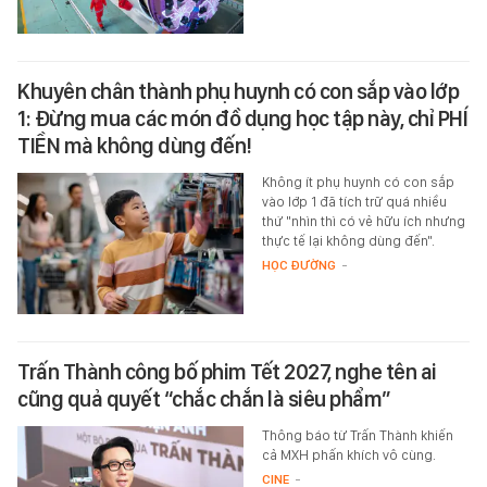
Khuyên chân thành phụ huynh có con sắp vào lớp
1: Đừng mua các món đồ dụng học tập này, chỉ PHÍ
TIỀN mà không dùng đến!
Không ít phụ huynh có con sắp
vào lớp 1 đã tích trữ quá nhiều
thứ "nhìn thì có vẻ hữu ích nhưng
thực tế lại không dùng đến".
HỌC ĐƯỜNG
-
Trấn Thành công bố phim Tết 2027, nghe tên ai
cũng quả quyết “chắc chắn là siêu phẩm”
Thông báo từ Trấn Thành khiến
cả MXH phấn khích vô cùng.
CINE
-