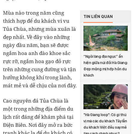
Mùa nào trong năm cũng
TIN LIÊN QUAN
thích hợp để du khách vi vu
Tủa Chùa, nhưng mùa xuân là
đẹp nhất. Về đây vào những
ngày đầu năm, bạn sẽ được
ngắm hoa anh đào khoe sắc
“Ngôi làng địa ngục” ẩn
rực rỡ, ngắm hoa gạo đỏ rực
hiện giữa núi đồi Hà Giang:
trên những cung đường và tận
Đẹp mộng mị hớp hồn du
khách
hưởng không khí trong lành,
mát mẻ và dễ chịu của nơi đây.
Cao nguyên đá Tủa Chùa là
một trong những địa điểm du
"Hà Giang loop": Có gì thú
lịch rất đáng để khám phá tại
vị mà các du khách Tây lẫn
Điện Biên. Nơi đây mở ra bức
du khách Việt đều say mê
tranh khác lạ để du khách có
tìm cách chinh phục?