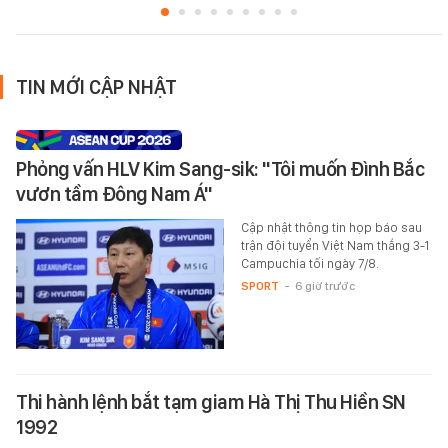
TIN MỚI CẬP NHẬT
Phỏng vấn HLV Kim Sang-sik: "Tôi muốn Đình Bắc
vươn tầm Đông Nam Á"
Cập nhật thông tin họp báo sau
trận đội tuyển Việt Nam thắng 3-1
Campuchia tối ngày 7/8.
SPORT
-
6 giờ trước
Thi hành lệnh bắt tạm giam Hà Thị Thu Hiền SN
1992