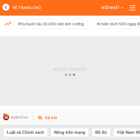
VỀ TRANG CHỦ
MỚI NHẤT
MỚI NHẤT
#Vụ buôn lậu 30.000 viên kim cương
#chiến dịch 500 ngày 
Xem thêm
Xã hội
Luật và Chính sách
Nóng trên mạng
Đô thị
Việt Nam H