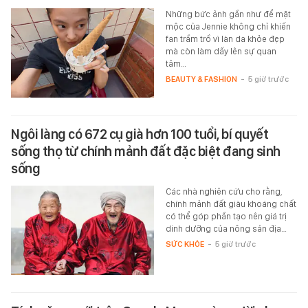
Những bức ảnh gần như để mặt
mộc của Jennie không chỉ khiến
fan trầm trồ vì làn da khỏe đẹp
mà còn làm dấy lên sự quan
tâm…
BEAUTY & FASHION
-
5 giờ trước
Ngôi làng có 672 cụ già hơn 100 tuổi, bí quyết
sống thọ từ chính mảnh đất đặc biệt đang sinh
sống
Các nhà nghiên cứu cho rằng,
chính mảnh đất giàu khoáng chất
có thể góp phần tạo nên giá trị
dinh dưỡng của nông sản địa…
SỨC KHỎE
-
5 giờ trước