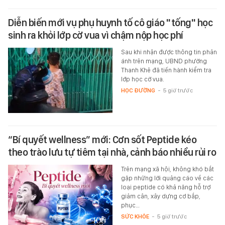
Diễn biến mới vụ phụ huynh tố cô giáo "tống" học
sinh ra khỏi lớp cờ vua vì chậm nộp học phí
Sau khi nhận được thông tin phản
ánh trên mạng, UBND phường
Thanh Khê đã tiến hành kiểm tra
lớp học cờ vua.
HỌC ĐƯỜNG
-
5 giờ trước
“Bí quyết wellness” mới: Cơn sốt Peptide kéo
theo trào lưu tự tiêm tại nhà, cảnh báo nhiều rủi ro
Trên mạng xã hội, không khó bắt
gặp những lời quảng cáo về các
loại peptide có khả năng hỗ trợ
giảm cân, xây dựng cơ bắp,
phục…
SỨC KHỎE
-
5 giờ trước