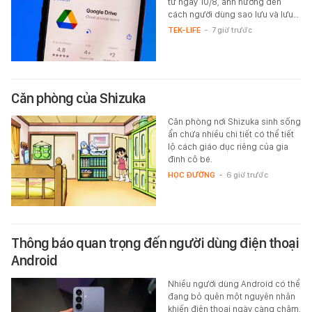
từ ngày 10/8, ảnh hưởng đến
cách người dùng sao lưu và lưu…
TEK-LIFE
-
7 giờ trước
Căn phòng của Shizuka
Căn phòng nơi Shizuka sinh sống
ẩn chứa nhiều chi tiết có thể tiết
lộ cách giáo dục riêng của gia
đình cô bé.
HỌC ĐƯỜNG
-
6 giờ trước
Thông báo quan trọng đến người dùng điện thoại
Android
Nhiều người dùng Android có thể
đang bỏ quên một nguyên nhân
khiến điện thoại ngày càng chậm.