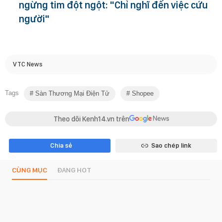
ngừng tim đột ngột: "Chỉ nghĩ đến việc cứu
người"
VTC News
Tags
Sàn Thương Mại Điện Tử
Shopee
Theo dõi Kenh14.vn trên
Chia sẻ
Sao chép link
CÙNG MỤC
ĐANG HOT