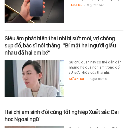
TEK-LIFE
-
6 giờ trước
Siêu âm phát hiện thai nhi bị sứt môi, vợ chồng
sụp đổ, bác sĩ nói thẳng: "Bí mật hai người giấu
nhau đã hại em bé"
Sự chủ quan này có thể dẫn đến
những hệ quả nghiêm trọng đối
với sức khỏe của thai nhi.
SỨC KHỎE
-
6 giờ trước
Hai chị em sinh đôi cùng tốt nghiệp Xuất sắc Đại
học Ngoại ngữ