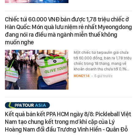
Chiếc túi 60.000 VNĐ bán được 1,78 triệu chiếc ở
Hàn Quốc: Món quà lưu niệm rẻ nhất Myeongdong
đang nói ra điều mà ngành miễn thuế không
muốn nghe
Một chiếc túi tarpaulin giá chưa
tới 60.000 đồng, bán ra 1,78 triệu
chiếc trong 18 tháng, mang về
khoản doanh thu chưa tới 0,1%…
MONEY.14
-
5 giờ trước
Kết quả bán kết PPA HCM ngày 8/8: Pickleball Việt
Nam tạo chung kết trong mơ khi cặp của Lý
Hoàng Nam đối đầu Trương Vinh Hiển - Quân Đỗ