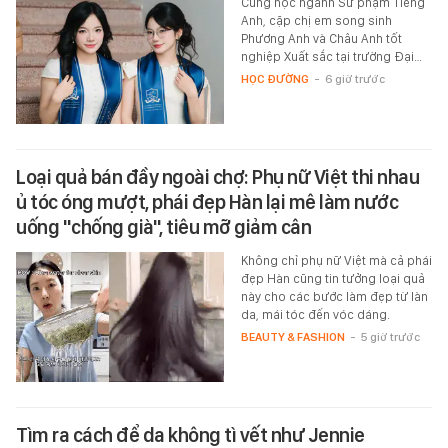
Cùng học ngành Sư phạm Tiếng
Anh, cặp chị em song sinh
Phương Anh và Châu Anh tốt
nghiệp Xuất sắc tại trường Đại…
HỌC ĐƯỜNG
-
6 giờ trước
Loại quả bán đầy ngoài chợ: Phụ nữ Việt thi nhau
ủ tóc óng mượt, phái đẹp Hàn lại mê làm nước
uống "chống già", tiêu mỡ giảm cân
Không chỉ phụ nữ Việt mà cả phái
đẹp Hàn cũng tin tưởng loại quả
này cho các bước làm đẹp từ làn
da, mái tóc đến vóc dáng.
BEAUTY & FASHION
-
5 giờ trước
Tìm ra cách để da không tì vết như Jennie