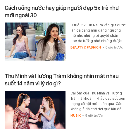
Cách uống nước hay giúp người đẹp 5x trẻ như
mới ngoài 30
Ở tuổi 52, Oh Na Ra vẫn giữ được
làn da căng mịn đáng ngưỡng
mộ nhờ những bí quyết chăm
sóc da tưởng nhỏ nhưng được…
BEAUTY & FASHION
-
5 giờ trước
Thu Minh và Hương Tràm không nhìn mặt nhau
suốt 14 năm vì lý do gì?
Cái ôm của Thu Minh và Hương
Tràm là khoảnh khắc gây sốt trên
mạng xã hội một tuần qua. Các
khán giả đã chờ đợi quá lâu để…
MUSIK
-
5 giờ trước