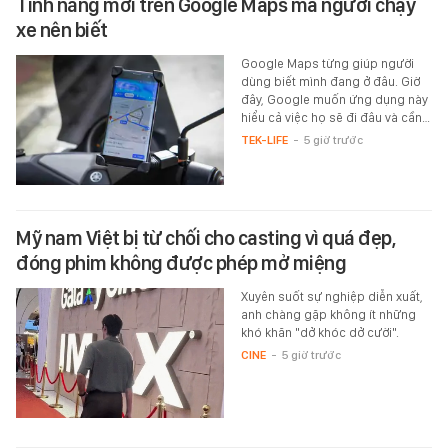
Tính năng mới trên Google Maps mà người chạy
xe nên biết
Google Maps từng giúp người
dùng biết mình đang ở đâu. Giờ
đây, Google muốn ứng dụng này
hiểu cả việc họ sẽ đi đâu và cần…
TEK-LIFE
-
5 giờ trước
Mỹ nam Việt bị từ chối cho casting vì quá đẹp,
đóng phim không được phép mở miệng
Xuyên suốt sự nghiệp diễn xuất,
anh chàng gặp không ít những
khó khăn "dở khóc dở cười".
CINE
-
5 giờ trước