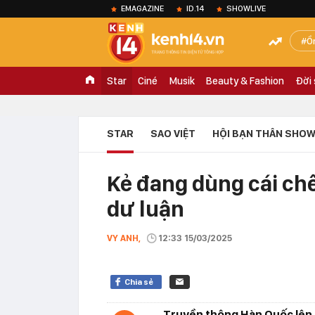
EMAGAZINE
ID.14
SHOWLIVE
Ồ
Star
Ciné
Musik
Beauty & Fashion
Đời
STAR
SAO VIỆT
HỘI BẠN THÂN SHOW
Kẻ đang dùng cái ch
dư luận
VY ANH,
12:33 15/03/2025
Chia sẻ
Truyền thông Hàn Quốc lên á