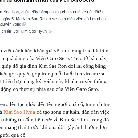
m Sae Ron, chứa đầy bằng chứng chỉ ra ai là kẻ nói dối?
ngày 5: Mẹ Kim Sae Ron lo sợ nam diễn viên có lựa chọn
 nguyện vọng
 chiến” với Kim Soo Hyun!
 viết cảnh báo khán giả về tình trạng trục lợi trên
ch quá đáng của Viện Garo Sero. Theo tờ báo này,
 giúp đỡ gia đình Kim Sae Ron đòi lại công bằng
kêu gọi quyên góp trong mỗi buổi livestream và
1 triệu lượt đăng ký. Điều này khiến truyền thông
 động cơ thực sự phía sau của Viện Garo Sero.
Garo lên tục nhắc đến tên người quá cố, tung những
và
Kim Soo Hyun
để tạo sóng dư luận, dẫn đến việc
 những tin đồn tiêu cực về Kim Sae Ron, trong đó
on mang thai trước khi qua đời gây ảnh hưởng lớn
gười quá cố.