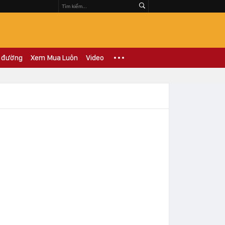
 đường
Xem Mua Luôn
Video