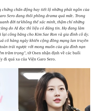
g chứng chấn động hay tiết lộ những phát ngôn của
 Garo Sero đang thổi phồng drama quá mức. Trong
quanh đời tư không thể xác minh, thậm chí những
ũng do AI đọc thì liệu có đáng tin. Họ đang làm
i lại công bằng cho Kim Sae Ron và gia đình cô ấy.
quá cố hàng ngày khiến cộng đồng mạng lan truyền
n toàn trái ngược với mong muốn của gia đình nạn
hêm trầm trọng"
, tờ Osen nhận định về các buổi
ẩy đi quá xa của Viện Garo Sero.