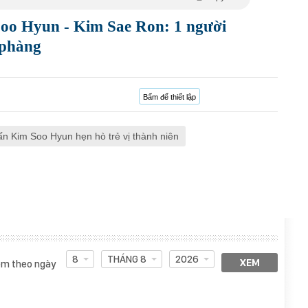
oo Hyun - Kim Sae Ron: 1 người
 phàng
Bấm để thiết lập
ấn Kim Soo Hyun hẹn hò trẻ vị thành niên
8
THÁNG 8
2026
XEM
m theo ngày