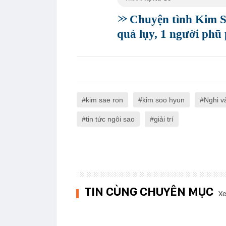
Chuyện tình Kim S
quá lụy, 1 người phũ
kim sae ron
kim soo hyun
Nghi v
tin tức ngôi sao
giải trí
TIN CÙNG CHUYÊN MỤC
Xe