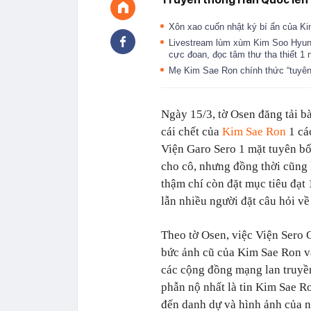
Xôn xao cuốn nhật ký bí ẩn của Ki
Livestream lùm xùm Kim Soo Hyun 
cực đoan, đọc tâm thư tha thiết 1
Mẹ Kim Sae Ron chính thức “tuyên
Ngày 15/3, tờ Osen đăng tải bài
cái chết của
Kim Sae Ron
1 cá
Viện Garo Sero 1 mặt tuyên bố
cho cô, nhưng đồng thời cũng 
thậm chí còn đặt mục tiêu đạt 
lẫn nhiều người đặt câu hỏi về
Theo tờ Osen, việc Viện Sero 
bức ảnh cũ của Kim Sae Ron 
các cộng đồng mạng lan truyền
phẫn nộ nhất là tin Kim Sae R
đến danh dự và hình ảnh của n