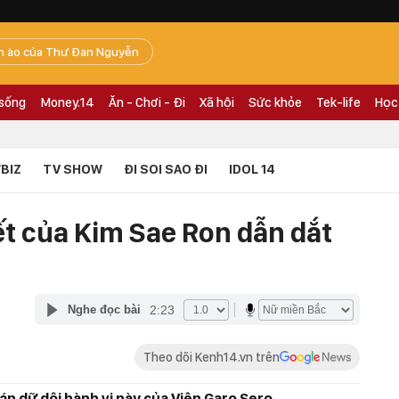
n ào của Thư Đan Nguyễn
 sống
Money.14
Ăn - Chơi - Đi
Xã hội
Sức khỏe
Tek-life
Học
BIZ
TV SHOW
ĐI SOI SAO ĐI
IDOL 14
ết của Kim Sae Ron dẫn dắt
2:23
Nghe đọc bài
Theo dõi Kenh14.vn trên
n dữ dội hành vi này của Viện Garo Sero.