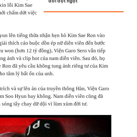
đời đột ngột
xin lỗi Kim Sae
mới chấm dứt việc
yun lên tiếng thừa nhận hẹn hò Kim Sae Ron vào
giải thích cáo buộc dồn ép nữ diên viên đến bước
u won (hơn 12 tỷ đồng), Viện Garo Sero vẫn tiếp
ung ảnh và clip hot của nam diễn viên. Sau đó, họ
e Ron đã yêu cầu không tung ảnh riêng tư của Kim
ho tâm lý bất ổn của anh.
trích và sự lên án của truyền thông Hàn, Viện Garo
 Kim Soo Hyun hay không. Nam diễn viên cũng đã
 sóng tẩy chay dữ dội vì lùm xùm đời tư.