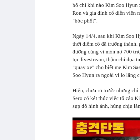
bố chỉ khi nào Kim Soo Hyun 
Ron và gia đình cố diễn viên 
"bóc phốt".
Ngày 14/4, sau khi Kim Soo H
thời điểm cô đã trưởng thành, 
đường cùng vì món nợ 700 triệ
tục livestream, thậm chí dọa t
"quay xe" cho biết mẹ Kim Sa
Soo Hyun ra ngoài vì lo lắng c
Hiện, chưa rõ trước những chỉ 
Sero có kết thúc việc tố cáo
sụp đổ hình ảnh, hứng chịu làn