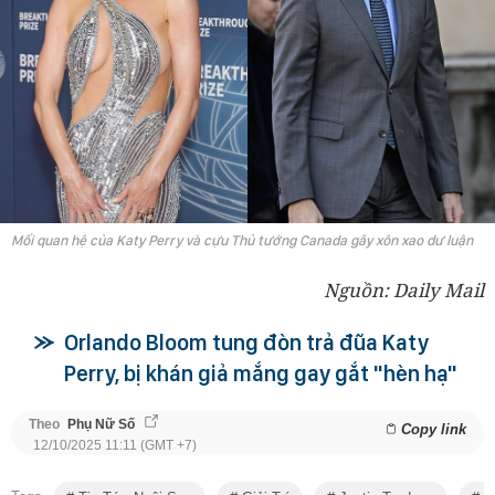
Mối quan hệ của Katy Perry và cựu Thủ tướng Canada gây xôn xao dư luận
Nguồn: Daily Mail
Orlando Bloom tung đòn trả đũa Katy
Perry, bị khán giả mắng gay gắt "hèn hạ"
Theo
Phụ Nữ Số
Copy link
12/10/2025 11:11 (GMT +7)