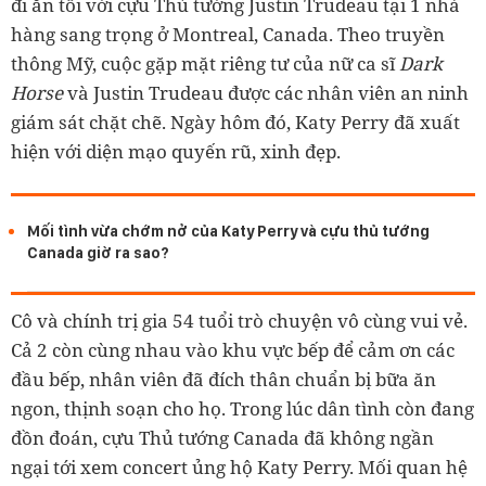
đi ăn tối với cựu Thủ tướng Justin Trudeau tại 1 nhà
hàng sang trọng ở Montreal, Canada. Theo truyền
thông Mỹ, cuộc gặp mặt riêng tư của nữ ca sĩ
Dark
Horse
và Justin Trudeau được các nhân viên an ninh
giám sát chặt chẽ. Ngày hôm đó, Katy Perry đã xuất
hiện với diện mạo quyến rũ, xinh đẹp.
Mối tình vừa chớm nở của Katy Perry và cựu thủ tướng
Canada giờ ra sao?
Cô và chính trị gia 54 tuổi trò chuyện vô cùng vui vẻ.
Cả 2 còn cùng nhau vào khu vực bếp để cảm ơn các
đầu bếp, nhân viên đã đích thân chuẩn bị bữa ăn
ngon, thịnh soạn cho họ. Trong lúc dân tình còn đang
đồn đoán, cựu Thủ tướng Canada đã không ngần
ngại tới xem concert ủng hộ Katy Perry. Mối quan hệ