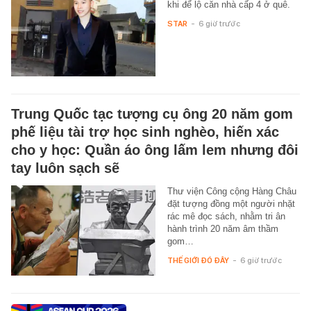
khi để lộ căn nhà cấp 4 ở quê.
STAR
-
6 giờ trước
Trung Quốc tạc tượng cụ ông 20 năm gom
phế liệu tài trợ học sinh nghèo, hiến xác
cho y học: Quần áo ông lấm lem nhưng đôi
tay luôn sạch sẽ
Thư viện Công cộng Hàng Châu
đặt tượng đồng một người nhặt
rác mê đọc sách, nhằm tri ân
hành trình 20 năm âm thầm
gom…
THẾ GIỚI ĐÓ ĐÂY
-
6 giờ trước