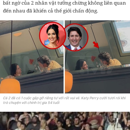
bất ngờ của 2 nhân vật tưởng chừng không liên quan
đến nhau đã khiến cả thế giới chấn động.
Cả 2 đã có 1 cuộc gặp gỡ riêng tư với rất vui vẻ. Katy Perry cười tươi rói khi
trò chuyện với chính trị gia 54 tuổi