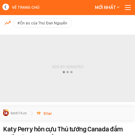
MỚI NHẤT
VỀ TRANG CHỦ
MỚI NHẤT
#Ồn ào của Thư Đan Nguyễn
Xem thêm
Star
Katy Perry hôn cựu Thủ tướng Canada đắm