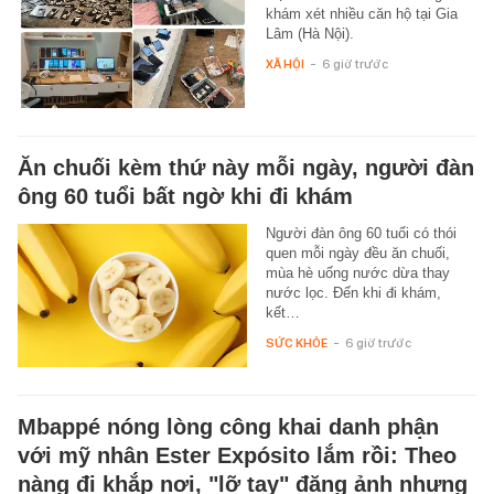
khám xét nhiều căn hộ tại Gia
Lâm (Hà Nội).
XÃ HỘI
-
6 giờ trước
Ăn chuối kèm thứ này mỗi ngày, người đàn
ông 60 tuổi bất ngờ khi đi khám
Người đàn ông 60 tuổi có thói
quen mỗi ngày đều ăn chuối,
mùa hè uống nước dừa thay
nước lọc. Đến khi đi khám,
kết…
SỨC KHỎE
-
6 giờ trước
Mbappé nóng lòng công khai danh phận
với mỹ nhân Ester Expósito lắm rồi: Theo
nàng đi khắp nơi, "lỡ tay" đăng ảnh nhưng