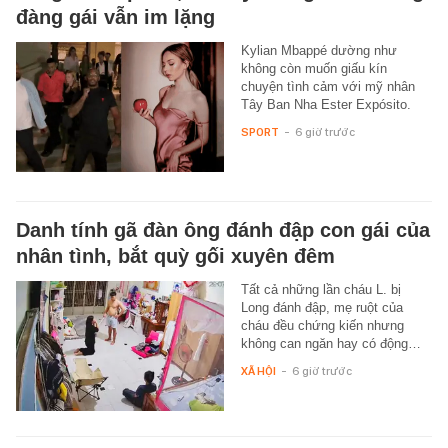
đàng gái vẫn im lặng
Kylian Mbappé dường như
không còn muốn giấu kín
chuyện tình cảm với mỹ nhân
Tây Ban Nha Ester Expósito.
SPORT
-
6 giờ trước
Danh tính gã đàn ông đánh đập con gái của
nhân tình, bắt quỳ gối xuyên đêm
Tất cả những lần cháu L. bị
Long đánh đập, mẹ ruột của
cháu đều chứng kiến nhưng
không can ngăn hay có động…
XÃ HỘI
-
6 giờ trước