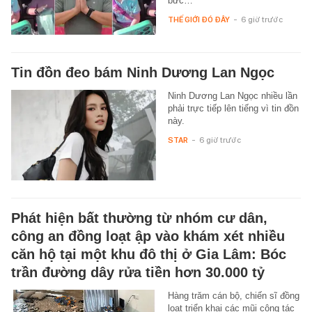
bức…
THẾ GIỚI ĐÓ ĐÂY
-
6 giờ trước
Tin đồn đeo bám Ninh Dương Lan Ngọc
Ninh Dương Lan Ngọc nhiều lần
phải trực tiếp lên tiếng vì tin đồn
này.
STAR
-
6 giờ trước
Phát hiện bất thường từ nhóm cư dân,
công an đồng loạt ập vào khám xét nhiều
căn hộ tại một khu đô thị ở Gia Lâm: Bóc
trần đường dây rửa tiền hơn 30.000 tỷ
Hàng trăm cán bộ, chiến sĩ đồng
loạt triển khai các mũi công tác