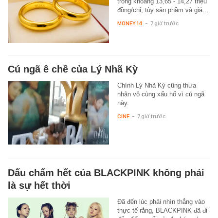
trong khoảng 13,65 - 14,27 triệu
đồng/chỉ, tùy sản phầm và giá…
MONEY.14
-
7 giờ trước
Cú ngã ê chề của Lý Nhã Kỳ
Chính Lý Nhã Kỳ cũng thừa
nhận vô cùng xấu hổ vì cú ngã
này.
CINE
-
7 giờ trước
Dấu chấm hết của BLACKPINK không phải
là sự hết thời
Đã đến lúc phải nhìn thẳng vào
thực tế rằng, BLACKPINK đã đi