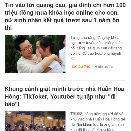
Tin vào lời quảng cáo, gia đình chi hơn 100
triệu đồng mua khóa học online cho con,
nữ sinh nhận kết quả trượt sau 1 năm ôn
thi
Từng cho rằng đăng ký khóa
học trực tuyến của "giảng viên
nổi tiếng" sẽ giúp con gái tăng
cơ hội đỗ cao học, phụ huynh
đã…
HỌC ĐƯỜNG
-
6 giờ trước
Khung cảnh giật mình trước nhà Huấn Hoa
Hồng: TikToker, Youtuber tụ tập như "đi
bão"!
Tối 6/8, hàng trăm người đổ về
khu vực nhà Huấn Hoa Hồng tại
Hà Nội khiến lực lượng an ninh
khu đô thị phải được tăng…