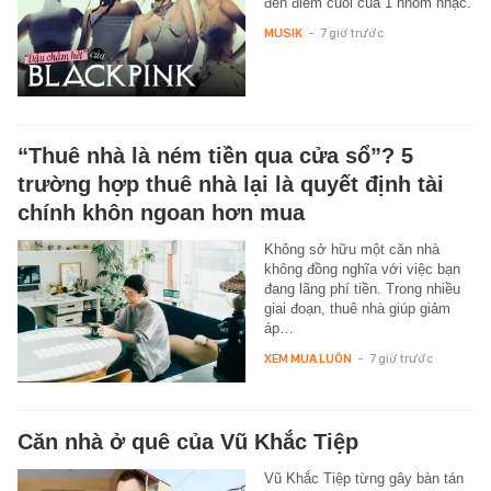
đến điểm cuối của 1 nhóm nhạc.
MUSIK
-
7 giờ trước
“Thuê nhà là ném tiền qua cửa sổ”? 5
trường hợp thuê nhà lại là quyết định tài
chính khôn ngoan hơn mua
Không sở hữu một căn nhà
không đồng nghĩa với việc bạn
đang lãng phí tiền. Trong nhiều
giai đoạn, thuê nhà giúp giảm
áp…
XEM MUA LUÔN
-
7 giờ trước
Căn nhà ở quê của Vũ Khắc Tiệp
Vũ Khắc Tiệp từng gây bàn tán