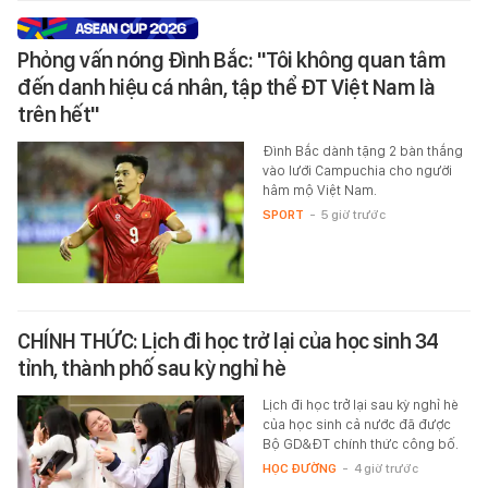
Phỏng vấn nóng Đình Bắc: "Tôi không quan tâm
đến danh hiệu cá nhân, tập thể ĐT Việt Nam là
trên hết"
Đình Bắc dành tặng 2 bàn thắng
vào lưới Campuchia cho người
hâm mộ Việt Nam.
SPORT
-
5 giờ trước
CHÍNH THỨC: Lịch đi học trở lại của học sinh 34
tỉnh, thành phố sau kỳ nghỉ hè
Lịch đi học trở lại sau kỳ nghỉ hè
của học sinh cả nước đã được
Bộ GD&ĐT chính thức công bố.
HỌC ĐƯỜNG
-
4 giờ trước