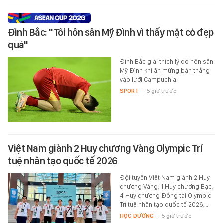
Đình Bắc: "Tôi hôn sân Mỹ Đình vì thấy mặt cỏ đẹp
quá"
Đình Bắc giải thích lý do hôn sân
Mỹ Đình khi ăn mừng bàn thắng
vào lưới Campuchia.
SPORT
-
5 giờ trước
Việt Nam giành 2 Huy chương Vàng Olympic Trí
tuệ nhân tạo quốc tế 2026
Đội tuyển Việt Nam giành 2 Huy
chương Vàng, 1 Huy chương Bạc,
4 Huy chương Đồng tại Olympic
Trí tuệ nhân tạo quốc tế 2026,…
HỌC ĐƯỜNG
-
5 giờ trước