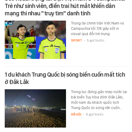
Trẻ như sinh viên, điển trai hút mắt khiến dân
mạng thi nhau "truy tìm" danh tính
Trọng tài chính trận Việt Nam vs
Campuchia tối 7/8 gây sốt vì
visual quá đỗi trẻ trung.
SPORT
-
5 giờ trước
1 du khách Trung Quốc bị sóng biển cuốn mất tích
ở Đắk Lắk
Trong lúc đứng gần mép nước tại
bãi biển Tuy Hòa (tỉnh Đắk Lắk),
một nam du khách quốc tịch
Trung Quốc bị sóng lớn cuốn…
XÃ HỘI
-
5 giờ trước