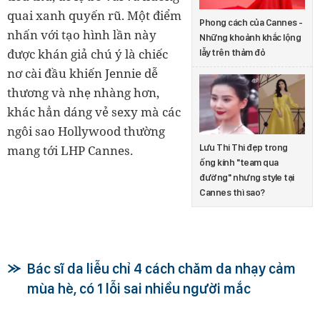
quai xanh quyến rũ. Một điểm
Phong cách của Cannes -
nhấn với tạo hình lần này
Những khoảnh khắc lộng
được khán giả chú ý là chiếc
lẫy trên thảm đỏ
nơ cài đầu khiến Jennie dễ
thương và nhẹ nhàng hơn,
khác hẳn dáng vẻ sexy mà các
ngôi sao Hollywood thường
Lưu Thi Thi đẹp trong
mang tới LHP Cannes.
ống kính ''team qua
đường'' nhưng style tại
Cannes thì sao?
Bác sĩ da liễu chỉ 4 cách chăm da nhạy cảm
mùa hè, có 1 lỗi sai nhiều người mắc