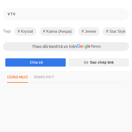
VTV
Tags
Krystal
Karina (aespa)
Jennie
Star Style
Theo dõi Kenh14.vn trên
Chia sẻ
Sao chép link
CÙNG MỤC
ĐANG HOT