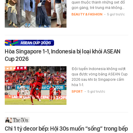
quen thuộc thành những set đồ
gọn gàng, trẻ trung mà không…
BEAUTY & FASHION
-
5 giờ trước
Hòa Singapore 1-1, Indonesia bị loại khỏi ASEAN
Cup 2026
Đội tuyển Indonesia không vượt
qua được vòng bảng ASEAN Cup
2026 sau khi bị Singapore cầm
hòa 1-1.
SPORT
-
5 giờ trước
Chi 1 tỷ decor bếp: Hội 30s muốn “sống” trong bếp