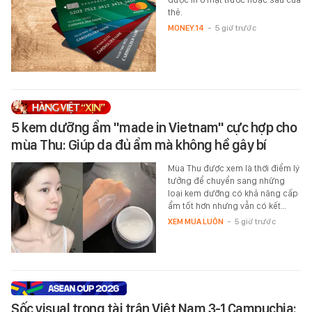
thẻ.
MONEY.14
-
5 giờ trước
5 kem dưỡng ẩm "made in Vietnam" cực hợp cho
mùa Thu: Giúp da đủ ẩm mà không hề gây bí
Mùa Thu được xem là thời điểm lý
tưởng để chuyển sang những
loại kem dưỡng có khả năng cấp
ẩm tốt hơn nhưng vẫn có kết…
XEM MUA LUÔN
-
5 giờ trước
Sốc visual trọng tài trận Việt Nam 3-1 Campuchia: