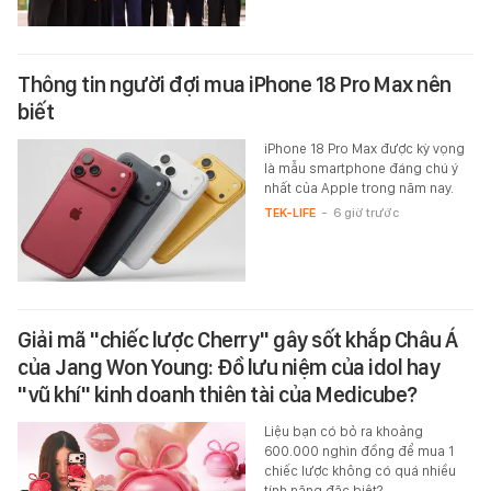
Thông tin người đợi mua iPhone 18 Pro Max nên
biết
iPhone 18 Pro Max được kỳ vọng
là mẫu smartphone đáng chú ý
nhất của Apple trong năm nay.
TEK-LIFE
-
6 giờ trước
Giải mã "chiếc lược Cherry" gây sốt khắp Châu Á
của Jang Won Young: Đồ lưu niệm của idol hay
"vũ khí" kinh doanh thiên tài của Medicube?
Liệu bạn có bỏ ra khoảng
600.000 nghìn đồng để mua 1
chiếc lược không có quá nhiều
tính năng đặc biệt?