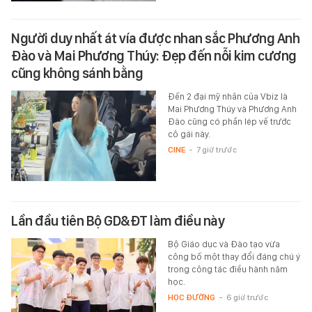
Người duy nhất át vía được nhan sắc Phương Anh
Đào và Mai Phương Thúy: Đẹp đến nỗi kim cương
cũng không sánh bằng
Đến 2 đại mỹ nhân của Vbiz là
Mai Phương Thúy và Phương Anh
Đào cũng có phần lép vế trước
cô gái này.
CINE
-
7 giờ trước
Lần đầu tiên Bộ GD&ĐT làm điều này
Bộ Giáo dục và Đào tạo vừa
công bố một thay đổi đáng chú ý
trong công tác điều hành năm
học.
HỌC ĐƯỜNG
-
6 giờ trước