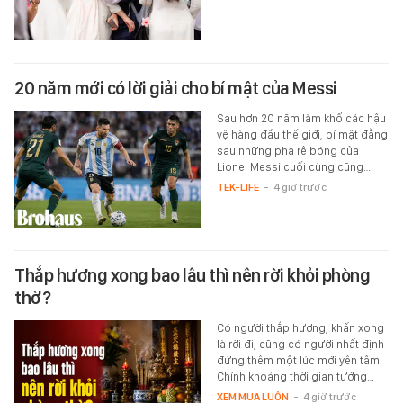
20 năm mới có lời giải cho bí mật của Messi
Sau hơn 20 năm làm khổ các hậu
vệ hàng đầu thế giới, bí mật đằng
sau những pha rê bóng của
Lionel Messi cuối cùng cũng…
TEK-LIFE
-
4 giờ trước
Thắp hương xong bao lâu thì nên rời khỏi phòng
thờ?
Có người thắp hương, khấn xong
là rời đi, cũng có người nhất định
đứng thêm một lúc mới yên tâm.
Chính khoảng thời gian tưởng…
XEM MUA LUÔN
-
4 giờ trước