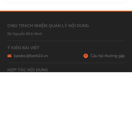
CHỊU TRÁCH NHIỆM QUẢN LÝ NỘI DUNG
Bà Nguyễn Bích Minh
Ý KIẾN BÀI VIẾT
bandoc@kenh14.vn
Câu hỏi thường gặp
HỢP TÁC NỘI DUNG
marketing@kenh14.vn
024 7309 5555
HỖ TRỢ QUẢNG CÁO
giaitrixahoi@admicro.vn
02473007108
TRỤ SỞ HÀ NỘI