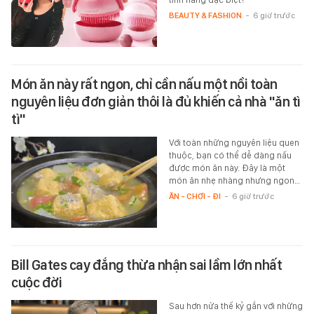
BEAUTY & FASHION
-
6 giờ trước
Món ăn này rất ngon, chỉ cần nấu một nồi toàn
nguyên liệu đơn giản thôi là đủ khiến cả nhà "ăn tì
tì"
Với toàn những nguyên liệu quen
thuộc, bạn có thể dễ dàng nấu
được món ăn này. Đây là một
món ăn nhẹ nhàng nhưng ngon…
ĂN - CHƠI - ĐI
-
6 giờ trước
Bill Gates cay đắng thừa nhận sai lầm lớn nhất
cuộc đời
Sau hơn nửa thế kỷ gắn với những