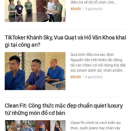
điều tra về tội tổ chức cho…
XÃ HỘI
-
5 giờ trước
TikToker Khánh Sky, Vua Quạt và Hồ Văn Khoa khai
gì tại công an?
Quá trình điều tra xác định
Nguyễn Văn Hợi nhiều lần đăng
tải các video có nội dung bịa đặt,
xúc phạm danh dự, nhân phẩm…
XÃ HỘI
-
5 giờ trước
Clean Fit: Công thức mặc đẹp chuẩn quiet luxury
từ những món đồ cơ bản
Clean Fit chính là cách biến áo
thun, quần jeans hay chân váy