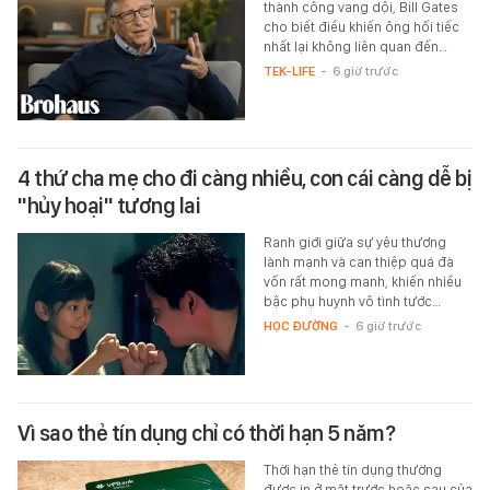
thành công vang dội, Bill Gates
cho biết điều khiến ông hối tiếc
nhất lại không liên quan đến…
TEK-LIFE
-
6 giờ trước
4 thứ cha mẹ cho đi càng nhiều, con cái càng dễ bị
"hủy hoại" tương lai
Ranh giới giữa sự yêu thương
lành mạnh và can thiệp quá đà
vốn rất mong manh, khiến nhiều
bậc phụ huynh vô tình tước…
HỌC ĐƯỜNG
-
6 giờ trước
Vì sao thẻ tín dụng chỉ có thời hạn 5 năm?
Thời hạn thẻ tín dụng thường
được in ở mặt trước hoặc sau của