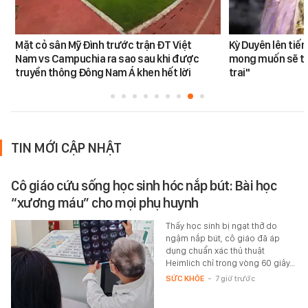
Mặt cỏ sân Mỹ Đình trước trận ĐT Việt
Kỳ Duyên lên tiế
Nam vs Campuchia ra sao sau khi được
mong muốn sẽ tro
truyền thông Đông Nam Á khen hết lời
trai"
TIN MỚI CẬP NHẬT
Cô giáo cứu sống học sinh hóc nắp bút: Bài học
“xương máu” cho mọi phụ huynh
Thấy học sinh bị ngạt thở do
ngậm nắp bút, cô giáo đã áp
dụng chuẩn xác thủ thuật
Heimlich chỉ trong vòng 60 giây…
SỨC KHỎE
-
7 giờ trước