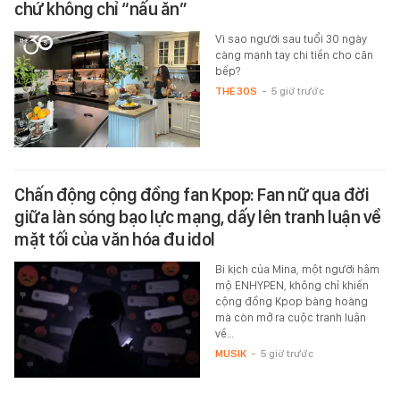
chứ không chỉ “nấu ăn”
Vì sao người sau tuổi 30 ngày
càng mạnh tay chi tiền cho căn
bếp?
THE 30S
-
5 giờ trước
Chấn động cộng đồng fan Kpop: Fan nữ qua đời
giữa làn sóng bạo lực mạng, dấy lên tranh luận về
mặt tối của văn hóa đu idol
Bi kịch của Mina, một người hâm
mộ ENHYPEN, không chỉ khiến
cộng đồng Kpop bàng hoàng
mà còn mở ra cuộc tranh luận
về…
MUSIK
-
5 giờ trước