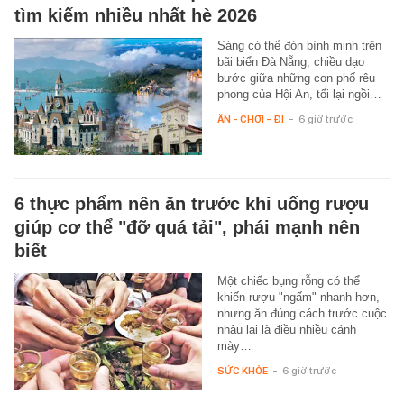
tìm kiếm nhiều nhất hè 2026
Sáng có thể đón bình minh trên
bãi biển Đà Nẵng, chiều dạo
bước giữa những con phố rêu
phong của Hội An, tối lại ngồi…
ĂN - CHƠI - ĐI
-
6 giờ trước
6 thực phẩm nên ăn trước khi uống rượu
giúp cơ thể "đỡ quá tải", phái mạnh nên
biết
Một chiếc bụng rỗng có thể
khiến rượu "ngấm" nhanh hơn,
nhưng ăn đúng cách trước cuộc
nhậu lại là điều nhiều cánh
mày…
SỨC KHỎE
-
6 giờ trước