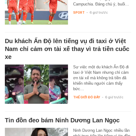
Campuchia. Đáng chú ý, buổi…
SPORT
-
6 giờ trước
Du khách Ấn Độ lên tiếng vụ đi taxi ở Việt
Nam chỉ cảm ơn tài xế thay vì trả tiền cuốc
xe
Sự việc một du khách Ấn Độ đi
taxi ở Việt Nam nhưng chỉ cảm
ơn tài xế mà không trả tiền đã
khiến nhiều người cảm thấy
bức…
THẾ GIỚI ĐÓ ĐÂY
-
6 giờ trước
Tin đồn đeo bám Ninh Dương Lan Ngọc
Ninh Dương Lan Ngọc nhiều lần
phải trực tiếp lên tiếng vì tin đồn