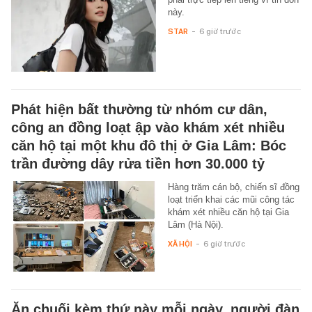
này.
STAR
-
6 giờ trước
Phát hiện bất thường từ nhóm cư dân,
công an đồng loạt ập vào khám xét nhiều
căn hộ tại một khu đô thị ở Gia Lâm: Bóc
trần đường dây rửa tiền hơn 30.000 tỷ
Hàng trăm cán bộ, chiến sĩ đồng
loạt triển khai các mũi công tác
khám xét nhiều căn hộ tại Gia
Lâm (Hà Nội).
XÃ HỘI
-
6 giờ trước
Ăn chuối kèm thứ này mỗi ngày, người đàn