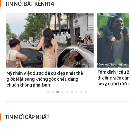
TIN NỔI BẬT KÊNH14
Tóm dính "cậu Be
Mỹ nhân Việt được đề cử đẹp nhất thế
đi công viên cùn
giới: Mặt sang không góc chết, dáng
sexy, cười tươi g
chuẩn không phải bàn
TIN MỚI CẬP NHẬT