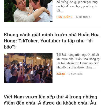
nổi tiếng" sẽ giúp con gái tăng
cơ hội đỗ cao học, phụ huynh
đã…
HỌC ĐƯỜNG
-
6 giờ trước
Khung cảnh giật mình trước nhà Huấn Hoa
Hồng: TikToker, Youtuber tụ tập như "đi
bão"!
Tối 6/8, hàng trăm người đổ về
khu vực nhà Huấn Hoa Hồng tại
Hà Nội khiến lực lượng an ninh
khu đô thị phải được tăng…
XÃ HỘI
-
6 giờ trước
Việt Nam vươn lên xếp thứ 4 trong những
điểm đến châu Á được du khách châu Âu