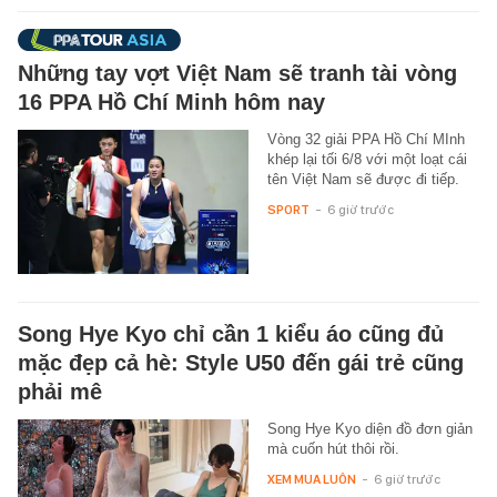
Những tay vợt Việt Nam sẽ tranh tài vòng
16 PPA Hồ Chí Minh hôm nay
Vòng 32 giải PPA Hồ Chí MInh
khép lại tối 6/8 với một loạt cái
tên Việt Nam sẽ được đi tiếp.
SPORT
-
6 giờ trước
Song Hye Kyo chỉ cần 1 kiểu áo cũng đủ
mặc đẹp cả hè: Style U50 đến gái trẻ cũng
phải mê
Song Hye Kyo diện đồ đơn giản
mà cuốn hút thôi rồi.
XEM MUA LUÔN
-
6 giờ trước