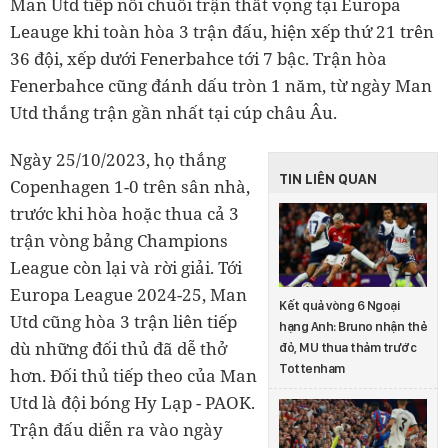
Man Utd tiếp nỗi chuỗi trận thất vọng tại Europa
Leauge khi toàn hòa 3 trận đấu, hiện xếp thứ 21 trên
36 đội, xếp dưới Fenerbahce tới 7 bậc. Trận hòa
Fenerbahce cũng đánh dấu tròn 1 năm, từ ngày Man
Utd thắng trận gần nhất tại cúp châu Âu.
Ngày 25/10/2023, họ thắng
TIN LIÊN QUAN
Copenhagen 1-0 trên sân nhà,
trước khi hòa hoặc thua cả 3
trận vòng bảng Champions
League còn lại và rời giải. Tới
Europa League 2024-25, Man
Kết quả vòng 6 Ngoại
Utd cũng hòa 3 trận liên tiếp
hạng Anh: Bruno nhận thẻ
dù những đối thủ đã dễ thở
đỏ, MU thua thảm trước
Tottenham
hơn. Đối thủ tiếp theo của Man
Utd là đội bóng Hy Lạp - PAOK.
Trận đấu diễn ra vào ngày