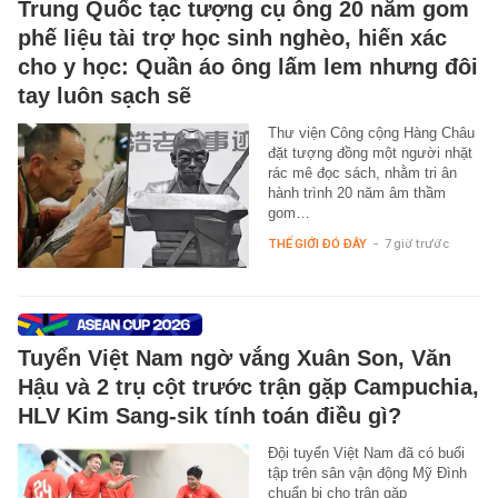
Trung Quốc tạc tượng cụ ông 20 năm gom
phế liệu tài trợ học sinh nghèo, hiến xác
cho y học: Quần áo ông lấm lem nhưng đôi
tay luôn sạch sẽ
Thư viện Công cộng Hàng Châu
đặt tượng đồng một người nhặt
rác mê đọc sách, nhằm tri ân
hành trình 20 năm âm thầm
gom…
THẾ GIỚI ĐÓ ĐÂY
-
7 giờ trước
Tuyển Việt Nam ngờ vắng Xuân Son, Văn
Hậu và 2 trụ cột trước trận gặp Campuchia,
HLV Kim Sang-sik tính toán điều gì?
Đội tuyển Việt Nam đã có buổi
tập trên sân vận động Mỹ Đình
chuẩn bị cho trận gặp