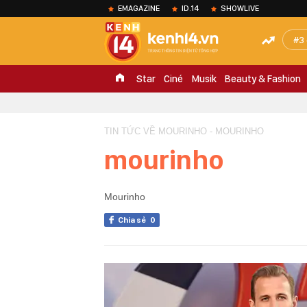
EMAGAZINE
ID.14
SHOWLIVE
3
Star
Ciné
Musik
Beauty & Fashion
TIN TỨC VỀ MOURINHO - MOURINHO
mourinho
Mourinho
Chia sẻ
0