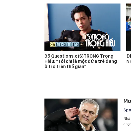
35 Questions x (S)TRONG Trọng
Đi
Hiếu: “Tôi chỉ là một đứa trẻ đang
N
ở trọ trên thế gian”
Mo
Spo
Nhà 
chọn