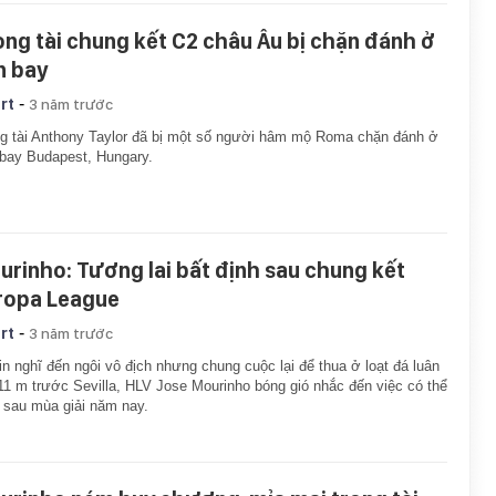
ọng tài chung kết C2 châu Âu bị chặn đánh ở
n bay
-
rt
3 năm trước
g tài Anthony Taylor đã bị một số người hâm mộ Roma chặn đánh ở
bay Budapest, Hungary.
urinho: Tương lai bất định sau chung kết
ropa League
-
rt
3 năm trước
in nghĩ đến ngôi vô địch nhưng chung cuộc lại để thua ở loạt đá luân
11 m trước Sevilla, HLV Jose Mourinho bóng gió nhắc đến việc có thể
i sau mùa giải năm nay.