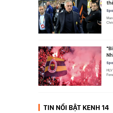
th
Spo
Man 
Chri
"B
Nh
Spo
HLV 
Fene
TIN NỔI BẬT KENH 14