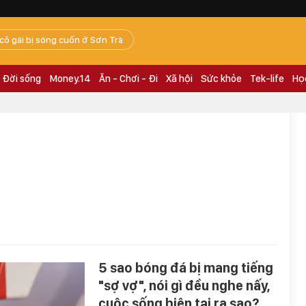
 cô gái bị sóng cuốn ở Sơn Trà
Đời sống
Money.14
Ăn - Chơi - Đi
Xã hội
Sức khỏe
Tek-life
Họ
5 sao bóng đá bị mang tiếng
"sợ vợ", nói gì đều nghe nấy,
cuộc sống hiện tại ra sao?