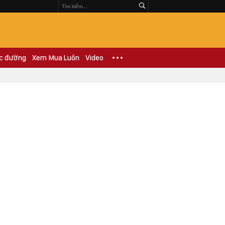
c đường
Xem Mua Luôn
Video