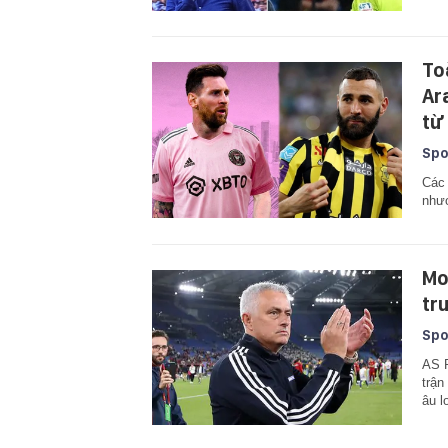
To
Ar
từ
Spo
Các 
như
Mo
tr
Spo
AS R
trận
âu lo