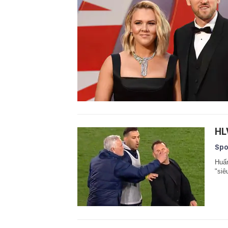
HL
Spo
Huấn
"siê