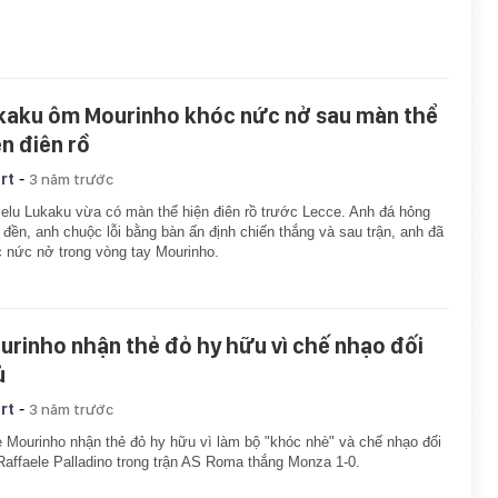
kaku ôm Mourinho khóc nức nở sau màn thể
ện điên rồ
-
rt
3 năm trước
lu Lukaku vừa có màn thể hiện điên rồ trước Lecce. Anh đá hỏng
 đền, anh chuộc lỗi bằng bàn ấn định chiến thắng và sau trận, anh đã
 nức nở trong vòng tay Mourinho.
urinho nhận thẻ đỏ hy hữu vì chế nhạo đối
ủ
-
rt
3 năm trước
 Mourinho nhận thẻ đỏ hy hữu vì làm bộ "khóc nhè" và chế nhạo đối
Raffaele Palladino trong trận AS Roma thắng Monza 1-0.