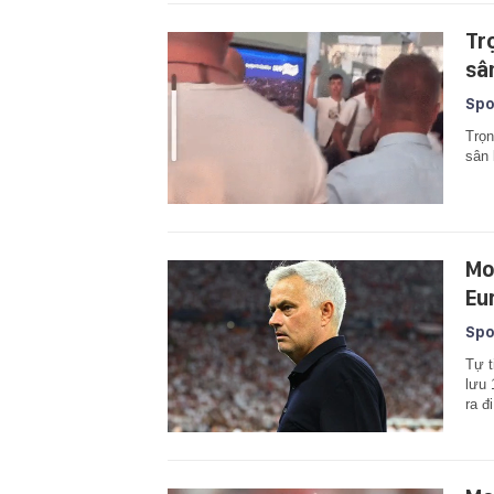
Tr
sâ
Spo
Trọn
sân 
Mo
Eu
Spo
Tự t
lưu 
ra đ