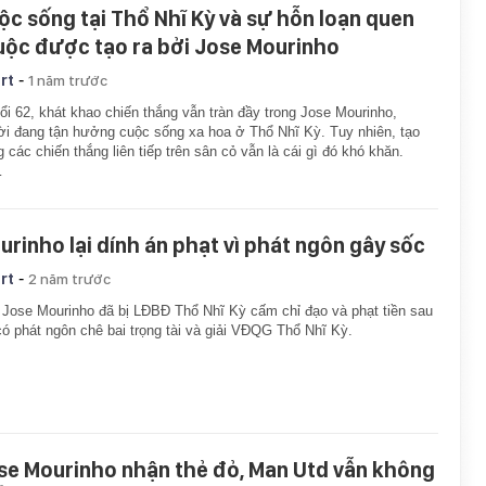
ộc sống tại Thổ Nhĩ Kỳ và sự hỗn loạn quen
uộc được tạo ra bởi Jose Mourinho
-
rt
1 năm trước
ổi 62, khát khao chiến thắng vẫn tràn đầy trong Jose Mourinho,
i đang tận hưởng cuộc sống xa hoa ở Thổ Nhĩ Kỳ. Tuy nhiên, tạo
 các chiến thắng liên tiếp trên sân cỏ vẫn là cái gì đó khó khăn.
…
urinho lại dính án phạt vì phát ngôn gây sốc
-
rt
2 năm trước
Jose Mourinho đã bị LĐBĐ Thổ Nhĩ Kỳ cấm chỉ đạo và phạt tiền sau
có phát ngôn chê bai trọng tài và giải VĐQG Thổ Nhĩ Kỳ.
se Mourinho nhận thẻ đỏ, Man Utd vẫn không