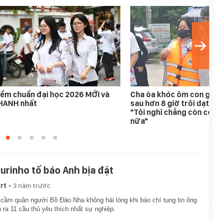
ểm chuẩn đại học 2026 MỚI và
Cha òa khóc ôm con gái 
HANH nhất
sau hơn 8 giờ trôi dạt tr
"Tôi nghĩ chẳng còn cơ h
nữa"
urinho tố báo Anh bịa đặt
-
rt
3 năm trước
cầm quân người Bồ Đào Nha không hài lòng khi báo chí tung tin ông
 ra 11 cầu thủ yêu thích nhất sự nghiệp.