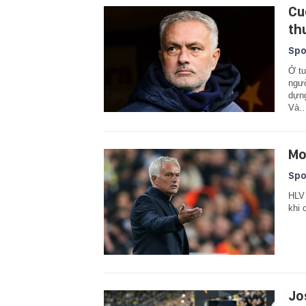
Cu
th
Spo
Ở tu
ngườ
dựng
Và
Mo
Spo
HLV 
khi 
Jo