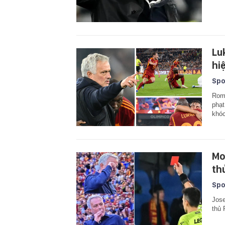
Lu
hi
Spo
Rome
phạt
khóc
Mo
th
Spo
Jose
thủ 