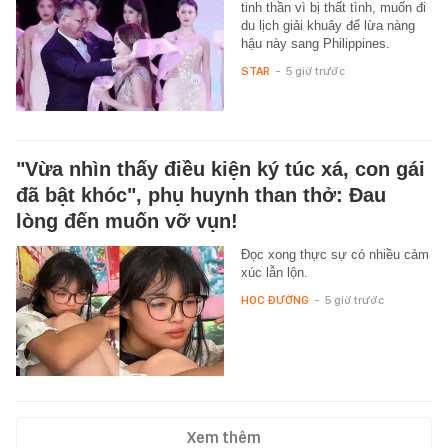
tinh thần vì bị thất tình, muốn đi
du lịch giải khuây để lừa nàng
hậu này sang Philippines.
STAR
-
5 giờ trước
"Vừa nhìn thấy điều kiện ký túc xá, con gái
đã bật khóc", phụ huynh than thở: Đau
lòng đến muốn vỡ vụn!
Đọc xong thực sự có nhiều cảm
xúc lẫn lộn.
HỌC ĐƯỜNG
-
5 giờ trước
Xem thêm