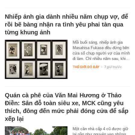
Nhiếp ảnh gia dành nhiều năm chụp vợ, để
rồi bẽ bàng nhận ra tình yêu phai tàn qua
từng khung ảnh
Mỗi buổi sáng, nhiếp ảnh gia
Masahisa Fukase đều đứng bên
cửa sổ chụp người vợ của mình
đi làm. Chỉ nhiều năm sau, khi…
THẾ GIỚI ĐÓ ĐÂY
-
7 giờ trước
Quán cà phê của Văn Mai Hương ở Thảo
Điền: Sân đỗ toàn siêu xe, MCK cũng yêu
thích, đông đến mức phải đóng cửa để sắp
xếp lại
Một căn nhà cấp 4 cũ được giữ
lại gần như nguyên vẹn những