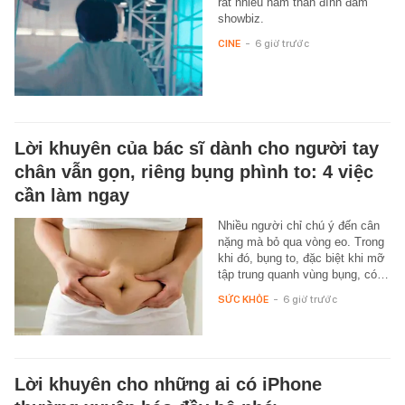
rất nhiều nam thần đình đám
showbiz.
CINE
-
6 giờ trước
Lời khuyên của bác sĩ dành cho người tay
chân vẫn gọn, riêng bụng phình to: 4 việc
cần làm ngay
Nhiều người chỉ chú ý đến cân
nặng mà bỏ qua vòng eo. Trong
khi đó, bụng to, đặc biệt khi mỡ
tập trung quanh vùng bụng, có…
SỨC KHỎE
-
6 giờ trước
Lời khuyên cho những ai có iPhone