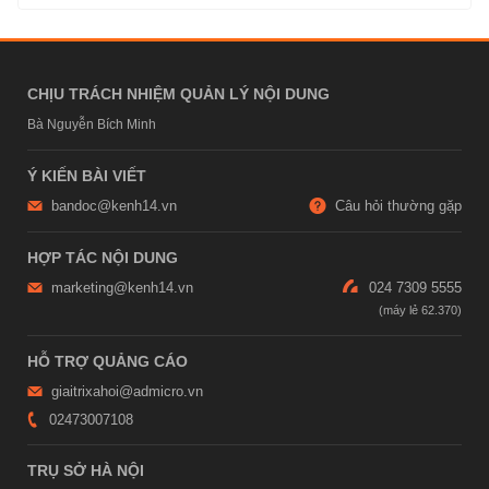
CHỊU TRÁCH NHIỆM QUẢN LÝ NỘI DUNG
Bà Nguyễn Bích Minh
Ý KIẾN BÀI VIẾT
bandoc@kenh14.vn
Câu hỏi thường gặp
HỢP TÁC NỘI DUNG
marketing@kenh14.vn
024 7309 5555
HỖ TRỢ QUẢNG CÁO
giaitrixahoi@admicro.vn
02473007108
TRỤ SỞ HÀ NỘI