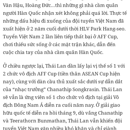
Văn Hậu, Hoàng Đức…thì những gì nhà cầm quân
người Hàn Quốc nhận xét không phải quá lời. Thực tế
những dấu hiệu đi xuống của đội tuyển Việt Nam đã
xuất hiện ở 2 năm cuối dưới thời HLV Park Hang-seo.
Tuyển Việt Nam 2 lần liên tiếp thất bại ở AFF Cup,
chơi thiếu sức sống ở các mặt trận khác, dẫn đến
cuộc chia tay của nhà cầm quân Hàn Quốc.
Ở chiều ngược lại, Thái Lan dần lấy lại vị thế số 1 với
2 chức vô địch AFF Cup (tiền thân ASEAN Cup hiện
nay), cùng với dàn cầu thủ xuất sắc dưới sự dẫn dắt
của “nhạc trưởng” Chanathip Songkrasin. Thái Lan
sẽ vẫn là ứng viên số 1 cho chức vô địch tại giải Vô
địch Đông Nam Á diễn ra cuối năm nay. Ở giải giao
hữu quốc tế diễn ra hồi tháng 9, dù vắng Chanathip
và Teerathorn Bunmathan, Thái Lan vẫn khiến đội
tuyển Việt Nam gặp nhiều khó khăn và chỉ giành