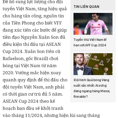
Để bổ sung lực lượng cho đội
TIN LIÊN QUAN
tuyển Việt Nam, tăng hiệu quả
cho hàng tấn công, nguồn tin
của Tiền Phong cho biết VFF
đang xúc tiến các bước để giúp
tiền đạo Nguyễn Xuân Son đủ
Tuyển thủ Việt Nam lỡ
điều kiện thi đấu tại ASEAN
hẹn với AFF Cup 2024
Cup 2024. Xuân Son (tên cũ
Rafaelson, gốc Brazil) chơi
bóng tại Việt Nam từ năm
2020. Vướng mắc hiện xoay
quanh quy định để thi đấu cho
Đội hình Quả bóng Vàng
xuất sắc nhất: Ai xứng
đội tuyển Việt Nam, anh phải
đáng ngang hàng Messi,
có thời gian cư trú đủ 5 năm.
Ronaldo?
ASEAN Cup 2024 theo kế
hoạch ban đầu sẽ khởi tranh
vào tháng 11/2024, nhưng hiện lùi sang tháng