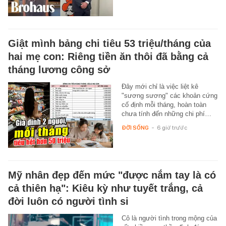
Giật mình bảng chi tiêu 53 triệu/tháng của
hai mẹ con: Riêng tiền ăn thôi đã bằng cả
tháng lương công sở
Đây mới chỉ là việc liệt kê
"sương sương" các khoản cứng
cố định mỗi tháng, hoàn toàn
chưa tính đến những chi phí…
ĐỜI SỐNG
-
6 giờ trước
Mỹ nhân đẹp đến mức "được nắm tay là có
cả thiên hạ": Kiêu kỳ như tuyết trắng, cả
đời luôn có người tình si
Cô là người tình trong mộng của