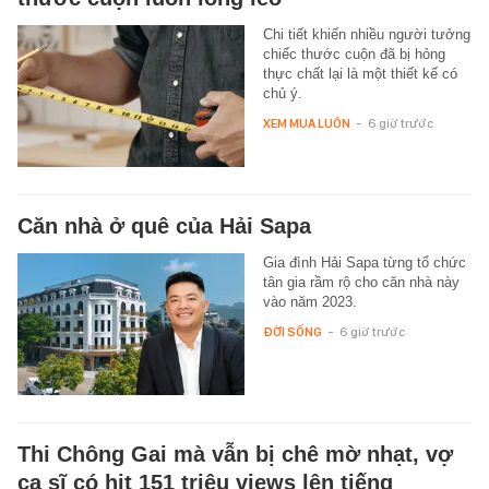
Chi tiết khiến nhiều người tưởng
chiếc thước cuộn đã bị hỏng
thực chất lại là một thiết kế có
chủ ý.
XEM MUA LUÔN
-
6 giờ trước
Căn nhà ở quê của Hải Sapa
Gia đình Hải Sapa từng tổ chức
tân gia rầm rộ cho căn nhà này
vào năm 2023.
ĐỜI SỐNG
-
6 giờ trước
Thi Chông Gai mà vẫn bị chê mờ nhạt, vợ
ca sĩ có hit 151 triệu views lên tiếng