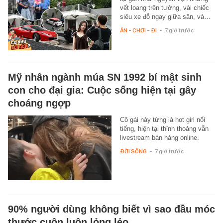
vết loang trên tường, vài chiếc
siêu xe đỗ ngay giữa sân, và…
ĂN - CHƠI - ĐI
-
7 giờ trước
Mỹ nhân ngành múa SN 1992 bí mật sinh
con cho đại gia: Cuộc sống hiện tại gây
choáng ngợp
Cô gái này từng là hot girl nổi
tiếng, hiện tại thỉnh thoảng vẫn
livestream bán hàng online.
ĐỜI SỐNG
-
7 giờ trước
90% người dùng không biết vì sao đầu móc
thước cuộn luôn lỏng lẻo