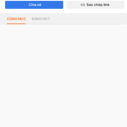
Chia sẻ
Sao chép link
CÙNG MỤC
ĐANG HOT