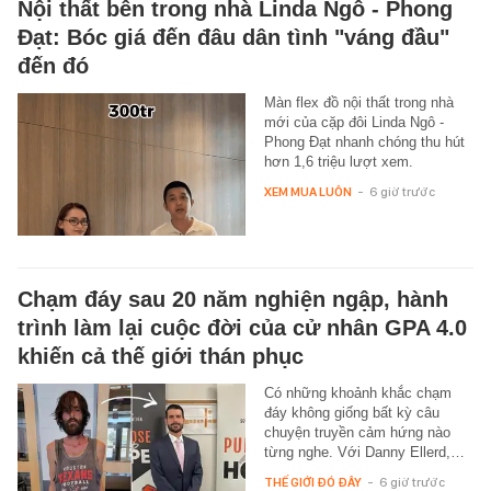
Nội thất bên trong nhà Linda Ngô - Phong
Đạt: Bóc giá đến đâu dân tình "váng đầu"
đến đó
Màn flex đồ nội thất trong nhà
mới của cặp đôi Linda Ngô -
Phong Đạt nhanh chóng thu hút
hơn 1,6 triệu lượt xem.
XEM MUA LUÔN
-
6 giờ trước
Chạm đáy sau 20 năm nghiện ngập, hành
trình làm lại cuộc đời của cử nhân GPA 4.0
khiến cả thế giới thán phục
Có những khoảnh khắc chạm
đáy không giống bất kỳ câu
chuyện truyền cảm hứng nào
từng nghe. Với Danny Ellerd,…
THẾ GIỚI ĐÓ ĐÂY
-
6 giờ trước