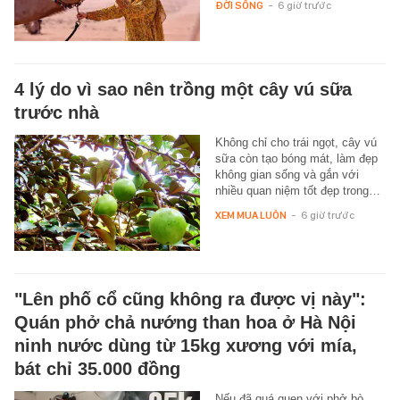
ĐỜI SỐNG
-
6 giờ trước
4 lý do vì sao nên trồng một cây vú sữa
trước nhà
Không chỉ cho trái ngọt, cây vú
sữa còn tạo bóng mát, làm đẹp
không gian sống và gắn với
nhiều quan niệm tốt đẹp trong…
XEM MUA LUÔN
-
6 giờ trước
"Lên phố cổ cũng không ra được vị này":
Quán phở chả nướng than hoa ở Hà Nội
ninh nước dùng từ 15kg xương với mía,
bát chỉ 35.000 đồng
Nếu đã quá quen với phở bò,