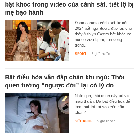
bật khóc trong video của cảnh sát, tiết lộ bị
mẹ bạo hành
Đoạn camera cảnh sát từ năm
2024 bất ngờ được đào lại, cho
thấy Ashlyn Castro bật khóc và
nói cô vừa bị mẹ tấn công
trong…
SPORT
-
5 giờ trước
Bật điều hòa vẫn đắp chăn khi ngủ: Thói
quen tưởng “ngược đời” lại có lý do
Nhìn qua, thói quen này có vẻ
mâu thuẫn: Đã bật điều hòa để
làm mát thì tại sao còn cần
chăn?
SỨC KHỎE
-
5 giờ trước