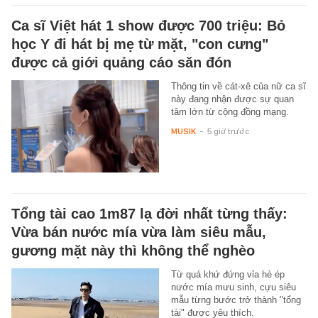
Ca sĩ Việt hát 1 show được 700 triệu: Bỏ
học Y đi hát bị mẹ từ mặt, "con cưng"
được cả giới quảng cáo săn đón
Thông tin về cát-xê của nữ ca sĩ
này đang nhận được sự quan
tâm lớn từ cộng đồng mạng.
MUSIK
-
5 giờ trước
Tổng tài cao 1m87 lạ đời nhất từng thấy:
Vừa bán nước mía vừa làm siêu mẫu,
gương mặt này thì không thể nghèo
Từ quá khứ đứng vỉa hè ép
nước mía mưu sinh, cựu siêu
mẫu từng bước trở thành "tổng
tài" được yêu thích.