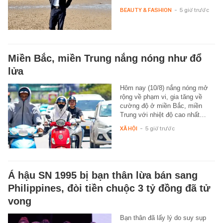
BEAUTY & FASHION
-
5 giờ trước
Miền Bắc, miền Trung nắng nóng như đổ
lửa
Hôm nay (10/8) nắng nóng mở
rộng về phạm vi, gia tăng về
cường độ ở miền Bắc, miền
Trung với nhiệt độ cao nhất…
XÃ HỘI
-
5 giờ trước
Á hậu SN 1995 bị bạn thân lừa bán sang
Philippines, đòi tiền chuộc 3 tỷ đồng đã tử
vong
Bạn thân đã lấy lý do suy sụp