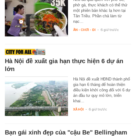
phở gà, thực khách có thể thử
một phiên bản khác lạ hơn tại
Tân Triều. Phần chả làm từ
nạc…
ĂN - CHƠI - ĐI
-
6 giờ trước
Hà Nội đề xuất gia hạn thực hiện 6 dự án
lớn
Hà Nội đề xuất HĐND thành phố
gia hạn 6 tháng để hoàn thiện
điều kiện khởi công đối với 6 dự
án đầu tư quy mô lớn, triển
khai…
XÃ HỘI
-
6 giờ trước
Bạn gái xinh đẹp của "cậu Be" Bellingham