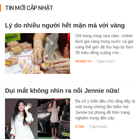
TIN MỚI CẬP NHẬT
Lý do nhiều người hết mặn mà với vàng
Chỉ trong vòng nửa năm, chênh
lệch giá vàng trong nước và giá
vàng thế giới đã thu hẹp từ hơn
30 triệu đồng xuống còn…
MONEY.14
-
7 giờ trước
Dụi mắt không nhìn ra nổi Jennie nữa!
Đa số ý kiến đều cho rằng đây là
một trong những lần hiếm hoi
Jennie tụt phong độ thời trang
nghiêm trọng đến vậy.
STAR
-
7 giờ trước