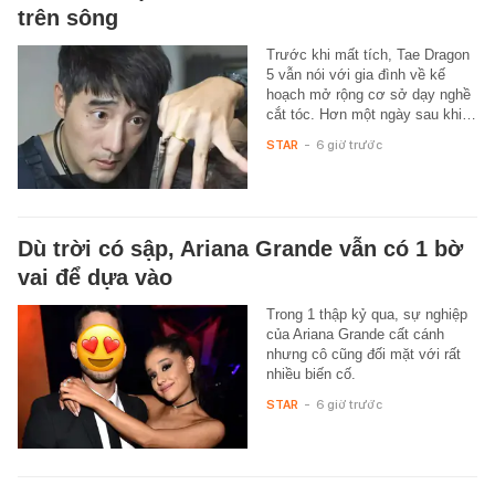
trên sông
Trước khi mất tích, Tae Dragon
5 vẫn nói với gia đình về kế
hoạch mở rộng cơ sở dạy nghề
cắt tóc. Hơn một ngày sau khi…
STAR
-
6 giờ trước
Dù trời có sập, Ariana Grande vẫn có 1 bờ
vai để dựa vào
Trong 1 thập kỷ qua, sự nghiệp
của Ariana Grande cất cánh
nhưng cô cũng đối mặt với rất
nhiều biến cố.
STAR
-
6 giờ trước