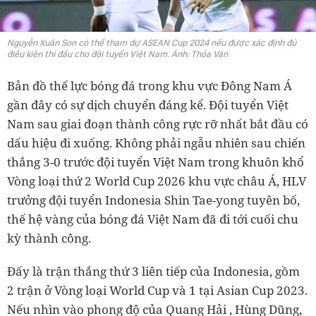
Nguyễn Xuân Son có thể tham dự ASEAN Cup 2024 nếu được xác định đủ
điều kiện thi đấu cho đội tuyển Việt Nam. Ảnh: Thỏa Văn
Bản đồ thế lực bóng đá trong khu vực Đông Nam Á
gần đây có sự dịch chuyển đáng kể. Đội tuyển Việt
Nam sau giai đoạn thành công rực rỡ nhất bắt đầu có
dấu hiệu đi xuống. Không phải ngẫu nhiên sau chiến
thắng 3-0 trước đội tuyển Việt Nam trong khuôn khổ
Vòng loại thứ 2 World Cup 2026 khu vực châu Á, HLV
trưởng đội tuyển Indonesia Shin Tae-yong tuyên bố,
thế hệ vàng của bóng đá Việt Nam đã đi tới cuối chu
kỳ thành công.
Đấy là trận thắng thứ 3 liên tiếp của Indonesia, gồm
2 trận ở Vòng loại World Cup và 1 tại Asian Cup 2023.
Nếu nhìn vào phong độ của Quang Hải , Hùng Dũng,