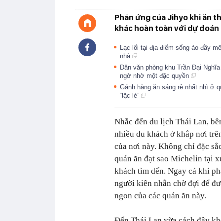
Phản ứng của Jihyo khi ăn t
khác hoàn toàn với dự đoán
Lạc lối tại địa điểm sống ảo đầy m
nhà
Dân văn phòng khu Trần Đại Nghĩa 
ngờ nhờ một đặc quyền
Gánh hàng ăn sáng rẻ nhất nhì ở q
“lặc lè”
Nhắc đến du lịch Thái Lan, bê
nhiều du khách ở khắp nơi trê
của nơi này. Không chỉ đặc sắ
quán ăn đạt sao Michelin tại 
khách tìm đến. Ngay cả khi ph
người kiên nhẫn chờ đợi để đư
ngon của các quán ăn này.
Đến Thái Lan vừa cách đây kh