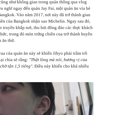
cũng như không gian trong quán thông qua vlog
đều nghĩ ngay đến quán Jay Fai, một quán ăn vỉa hè
Bangkok. Vào năm 2017, nơi này đã trở thành gian
iên của Bangkok nhận sao Michelin. Ngay sau đó,
an truyền khắp nơi, thu hút đông đảo các thực khách
hức, trong đó món trứng chiên cua trở thành huyền
 ăn thử.
ua của quán ăn này sẽ khiến Jihyo phải trầm trồ
ại chia sẻ rằng:
"Thật lòng mà nói, hương vị của
hờ tận 1,5 tiếng".
Điều này khiến cho khá nhiều