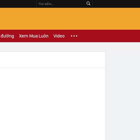
 đường
Xem Mua Luôn
Video