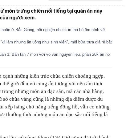
hử món trứng chiên nổi tiếng tại quán ăn này
 của người xem.
ê hoặc ở Bắc Giang, hội nghiện check-in tha hồ ôm hình về
"đi làm nhưng ăn uống như sinh viên", mỗi bữa trưa giá rẻ bất
uận 1: Bán tận 7 món với vô vàn nguyên liệu, phần 20k ăn no
n cạnh những kiến trúc chùa chiền choáng ngợp,
n thế giới đều vô cùng ấn tượng với nền ẩm thực
c trong những món ăn đặc sản, mà các nhà hàng,
xứ sở chùa vàng cũng là những địa điểm được du
ải xếp hàng chờ hàng tiếng đồng hồ, vẫn có những
ợc thưởng thức những món ăn đặc sắc nổi tiếng là
ông lâu, cô nàng Jihyo (TWICE) cũng đã trở thành