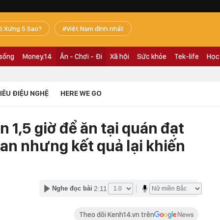
ó Xứng 5 Sao?
Việt Nam đỉnh nhất
 sống
Money.14
Ăn - Chơi - Đi
Xã hội
Sức khỏe
Tek-life
Học
TIÊU ĐIỆU NGHỆ
HERE WE GO
 1,5 giờ để ăn tại quán đạt
Lan nhưng kết quả lại khiến
2:11
Nghe đọc bài
Theo dõi Kenh14.vn trên