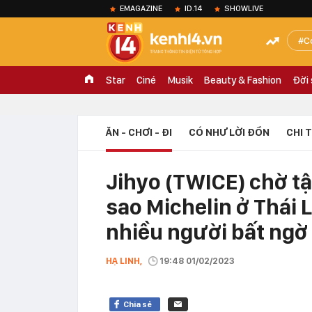
EMAGAZINE
ID.14
SHOWLIVE
C
Star
Ciné
Musik
Beauty & Fashion
Đời
ĂN - CHƠI - ĐI
CÓ NHƯ LỜI ĐỒN
CHI 
Jihyo (TWICE) chờ tận
sao Michelin ở Thái 
nhiều người bất ngờ
HẠ LINH,
19:48 01/02/2023
Chia sẻ