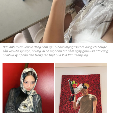
Bức ảnh thứ 2 Jennie đăng hôm 9/6, cư dân mạng “soi” ra dòng chữ được
sắp xếp khá lộn xộn, nhưng lại có một chữ “T” nằm ngay giữa – và “T” cũng
chính là ký tự đầu tiên trong tên thật của V là Kim Taehyung