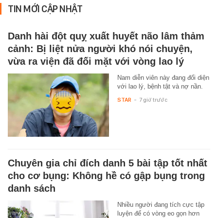
TIN MỚI CẬP NHẬT
Danh hài đột quỵ xuất huyết não lâm thảm
cảnh: Bị liệt nửa người khó nói chuyện,
vừa ra viện đã đối mặt với vòng lao lý
Nam diễn viên này đang đối diện
với lao lý, bệnh tật và nợ nần.
STAR
-
7 giờ trước
Chuyên gia chỉ đích danh 5 bài tập tốt nhất
cho cơ bụng: Không hề có gập bụng trong
danh sách
Nhiều người đang tích cực tập
luyện để có vòng eo gọn hơn