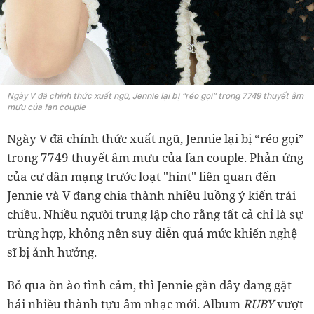
Ngày V đã chính thức xuất ngũ, Jennie lại bị “réo gọi” trong 7749 thuyết âm
mưu của fan couple
Ngày V đã chính thức xuất ngũ, Jennie lại bị “réo gọi”
trong 7749 thuyết âm mưu của fan couple. Phản ứng
của cư dân mạng trước loạt "hint" liên quan đến
Jennie và V đang chia thành nhiều luồng ý kiến trái
chiều. Nhiều người trung lập cho rằng tất cả chỉ là sự
trùng hợp, không nên suy diễn quá mức khiến nghệ
sĩ bị ảnh hưởng.
Bỏ qua ồn ào tình cảm, thì Jennie gần đây đang gặt
hái nhiều thành tựu âm nhạc mới. Album
RUBY
vượt