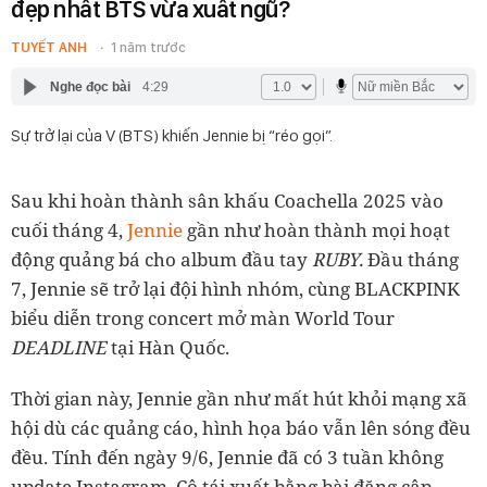
đẹp nhất BTS vừa xuất ngũ?
TUYẾT ANH
1 năm trước
Nghe đọc bài
4:29
Sự trở lại của V (BTS) khiến Jennie bị “réo gọi”.
Sau khi hoàn thành sân khấu Coachella 2025 vào
cuối tháng 4,
Jennie
gần như hoàn thành mọi hoạt
động quảng bá cho album đầu tay
RUBY.
Đầu tháng
7, Jennie sẽ trở lại đội hình nhóm, cùng BLACKPINK
biểu diễn trong concert mở màn World Tour
DEADLINE
tại Hàn Quốc.
Thời gian này, Jennie gần như mất hút khỏi mạng xã
hội dù các quảng cáo, hình họa báo vẫn lên sóng đều
đều. Tính đến ngày 9/6, Jennie đã có 3 tuần không
update Instagram. Cô tái xuất bằng bài đăng cập