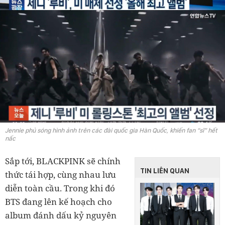
Jennie phủ sóng hình ảnh trên các đài quốc gia Hàn Quốc, khiến fan “sĩ” hết
nấc
Sắp tới, BLACKPINK sẽ chính
TIN LIÊN QUAN
thức tái hợp, cùng nhau lưu
diễn toàn cầu. Trong khi đó
BTS đang lên kế hoạch cho
album đánh dấu kỷ nguyên