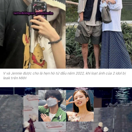
V và Jennie được cho là hẹn hò từ đầu năm 2022, khi loạt ảnh của 2 idol bị
leak trên MXH