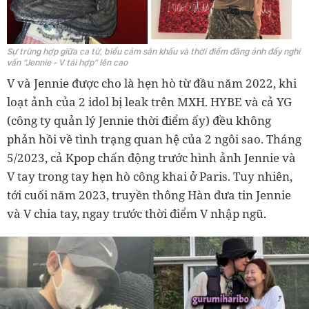
Sự trùng hợp giữa ca từ, biểu cảm sân khấu và thời điểm đăng ảnh đẩy nghi
vấn “Jennie - V tái hợp” lên cao
V và Jennie được cho là hẹn hò từ đầu năm 2022, khi
loạt ảnh của 2 idol bị leak trên MXH. HYBE và cả YG
(công ty quản lý Jennie thời điểm ấy) đều không
phản hồi về tình trạng quan hệ của 2 ngôi sao. Tháng
5/2023, cả Kpop chấn động trước hình ảnh Jennie và
V tay trong tay hẹn hò công khai ở Paris. Tuy nhiên,
tới cuối năm 2023, truyền thông Hàn đưa tin Jennie
và V chia tay, ngay trước thời điểm V nhập ngũ.