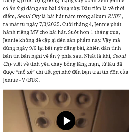
Ngay lập tức, cộng đồng mạng suy đoán xem Jennie
có ẩn ý gì đằng sau bài đăng này. Đầu tiên là về thời
điểm,
Seoul City
là bài hát nằm trong album
RUBY
,
ra mắt từ ngày 7/3/2025. Cuối tháng 4, Jennie phát
hành riêng MV cho bài hát. Suốt hơn 1 tháng qua,
Jennie không đề cập gì đến sản phẩm này. Vậy mà
đúng ngày 9/6 lại bất ngờ đăng bài, khiến dân tình
bán tín bán nghi về ẩn ý phía sau. Nhất là khi,
Seoul
City
viết về tình yêu cháy bỏng lãng mạn, từ lâu đã
được “mổ xẻ” chi tiết gợi nhớ đến bạn trai tin đồn của
Jennie - V (BTS).