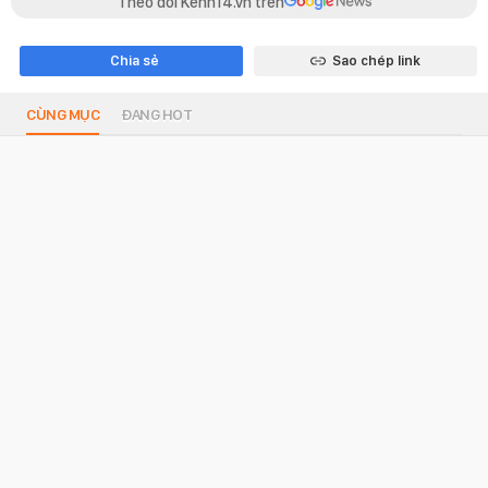
Theo dõi Kenh14.vn trên
Chia sẻ
Sao chép link
CÙNG MỤC
ĐANG HOT