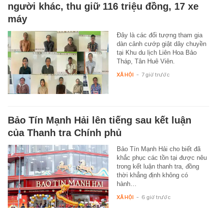
người khác, thu giữ 116 triệu đồng, 17 xe
máy
Đây là các đối tượng tham gia
dàn cảnh cướp giật dây chuyền
tại Khu du lịch Liên Hoa Bảo
Tháp, Tân Huê Viên.
XÃ HỘI
-
7 giờ trước
Bảo Tín Mạnh Hải lên tiếng sau kết luận
của Thanh tra Chính phủ
Bảo Tín Mạnh Hải cho biết đã
khắc phục các tồn tại được nêu
trong kết luận thanh tra, đồng
thời khẳng định không có
hành…
XÃ HỘI
-
6 giờ trước