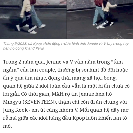
Tháng 5/2023, cả Kpop chấn động trước hình ảnh Jennie và V tay trong tay
hẹn hò công khai ở Paris
Trong 2 năm qua, Jennie và V vẫn nằm trong “tầm
ngắm” của fan couple, thường bị soi hint đồ đôi hoặc
ẩn ý qua âm nhạc, động thái mạng xã hội. Song,
quan hệ giữa 2 idol toàn cầu vẫn là một bí ẩn chưa có
lời giải. Có thời gian, MXH rộ tin Jennie hẹn hò
Mingyu (SEVENTEEN), thậm chí còn đi ăn chung với
Jung Kook - em út cùng nhóm V. Mối quan hệ dây mơ
rễ má giữa các idol hàng đầu Kpop luôn khiến fan tò
mò.