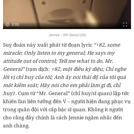
0:00
Jennie - MV Seoul City
Suy đoán này xuất phát từ đoạn lyric
“+82, some
miracle; Only listen to my general; He says my
attitude out of control; Tell me what to do, Mr.
General”
(tạm dịch:
+82, một điều kỳ diệu; Chỉ nghe
lời vị chỉ huy của tôi; Anh ấy nói thái độ của tôi quá
mất kiểm soát; Hãy nói cho em phải làm gì đi, chỉ
huy)
. Cụm từ “Mr. General” (chỉ huy/sĩ quan) lập tức
khiến fan liên tưởng đến V – người hiện đang phục vụ
trong quân đội với cấp bậc sĩ quan. Không ít người
cho rằng đây chính là cách Jennie ngầm nhắc đến
anh chàng.