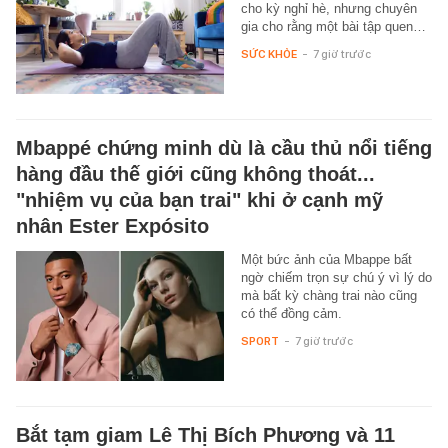
cho kỳ nghỉ hè, nhưng chuyên
gia cho rằng một bài tập quen…
SỨC KHỎE
-
7 giờ trước
Mbappé chứng minh dù là cầu thủ nổi tiếng
hàng đầu thế giới cũng không thoát...
"nhiệm vụ của bạn trai" khi ở cạnh mỹ
nhân Ester Expósito
Một bức ảnh của Mbappe bất
ngờ chiếm trọn sự chú ý vì lý do
mà bất kỳ chàng trai nào cũng
có thể đồng cảm.
SPORT
-
7 giờ trước
Bắt tạm giam Lê Thị Bích Phương và 11