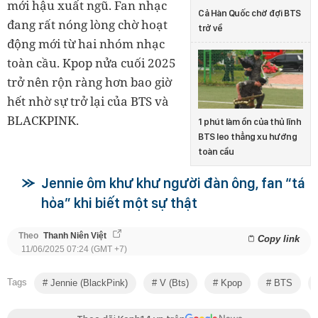
mới hậu xuất ngũ. Fan nhạc
Cả Hàn Quốc chờ đợi BTS
đang rất nóng lòng chờ hoạt
trở về
động mới từ hai nhóm nhạc
toàn cầu. Kpop nửa cuối 2025
trở nên rộn ràng hơn bao giờ
hết nhờ sự trở lại của BTS và
BLACKPINK.
1 phút làm ồn của thủ lĩnh
BTS leo thẳng xu hướng
toàn cầu
Jennie ôm khư khư người đàn ông, fan “tá
hỏa” khi biết một sự thật
Theo
Thanh Niên Việt
Copy link
11/06/2025 07:24 (GMT +7)
Tags
Jennie (BlackPink)
V (bts)
Kpop
BTS