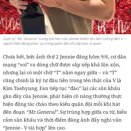
Cụm từ “Mr. General” trong bài hát của Jennie khiến fan liên tưởng đến V –
người hiện đang phục vụ trong quân đội với cấp bậc sĩ quan
Chưa hết, bức ảnh thứ 2 Jennie đăng hôm 9/6, cư dân
mạng “soi” ra dòng chữ được sắp xếp khá lộn xộn,
nhưng lại có một chữ “T” nằm ngay giữa – và “T”
cũng chính là ký tự đầu tiên trong tên thật của V là
Kim Taehyung. Fan tiếp tục “đào” lại các sân khấu
gần đây của Jennie, phát hiện cô nàng thường thực
hiện động tác chào theo kiểu quân đội mỗi khi hát
đến đoạn
“Mr.General”.
Sự trùng hợp giữa ca từ, biểu
cảm sân khấu và thời điểm đăng ảnh đẩy nghi vấn
“Jennie - V tái hợp” lên cao.