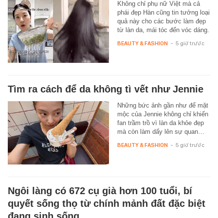
Không chỉ phụ nữ Việt mà cả
phái đẹp Hàn cũng tin tưởng loại
quả này cho các bước làm đẹp
từ làn da, mái tóc đến vóc dáng.
BEAUTY & FASHION
-
5 giờ trước
Tìm ra cách để da không tì vết như Jennie
Những bức ảnh gần như để mặt
mộc của Jennie không chỉ khiến
fan trầm trồ vì làn da khỏe đẹp
mà còn làm dấy lên sự quan…
BEAUTY & FASHION
-
5 giờ trước
Ngôi làng có 672 cụ già hơn 100 tuổi, bí
quyết sống thọ từ chính mảnh đất đặc biệt
đang sinh sống