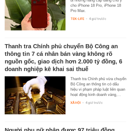
bị những nâng cấp đáng chú ý
cho iPhone 18 Pro, iPhone 18
Pro Max.
TEK-LIFE
-
4 giờ trước
Thanh tra Chính phủ chuyển Bộ Công an
thông tin 7 cá nhân bán vàng không rõ
nguồn gốc, giao dịch hơn 2.000 tỷ đồng, 6
doanh nghiệp kê khai sai thuế
Thanh tra Chính phủ vừa chuyển
Bộ Công an thông tin có dấu
hiệu vi phạm pháp luật liên quan
hoạt động kinh doanh vàng,…
XÃ HỘI
-
4 giờ trước
Người phụ nữ nhận được 97 triệu đồng