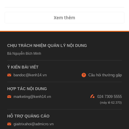
Xem thêm
CHỊU TRÁCH NHIỆM QUẢN LÝ NỘI DUNG
Bà Nguyễn Bích Minh
Ý KIẾN BÀI VIẾT
bandoc@kenh14.vn
Câu hỏi thường gặp
HỢP TÁC NỘI DUNG
marketing@kenh14.vn
024 7309 5555
HỖ TRỢ QUẢNG CÁO
giaitrixahoi@admicro.vn