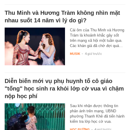
Thu Minh và Hương Tràm không nhìn mặt
nhau suốt 14 năm vì lý do gì?
Cái ôm của Thu Minh và Hương
Tràm là khoảnh khắc gây sốt
trên mạng xã hội một tuần qua.
Các khán giả đã chờ đợi quá…
MUSIK
-
4 giờ trước
Diễn biến mới vụ phụ huynh tố cô giáo
"tống" học sinh ra khỏi lớp cờ vua vì chậm
nộp học phí
Sau khi nhận được thông tin
phản ánh trên mạng, UBND
phường Thanh Khê đã tiến hành
kiểm tra lớp học cờ vua.
HỌC ĐƯỜNG
-
4 giờ trước