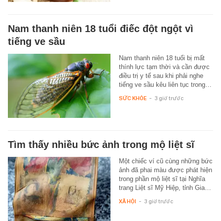
Nam thanh niên 18 tuổi điếc đột ngột vì
tiếng ve sầu
Nam thanh niên 18 tuổi bị mất
thính lực tạm thời và cần được
điều trị y tế sau khi phải nghe
tiếng ve sầu kêu liên tục trong…
SỨC KHỎE
-
3 giờ trước
Tìm thấy nhiều bức ảnh trong mộ liệt sĩ
Một chiếc ví cũ cùng những bức
ảnh đã phai màu được phát hiện
trong phần mộ liệt sĩ tại Nghĩa
trang Liệt sĩ Mỹ Hiệp, tỉnh Gia…
XÃ HỘI
-
3 giờ trước