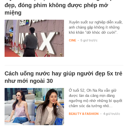
đẹp, đóng phim không được phép mở
miệng
Xuyên suốt sự nghiệp diễn xuất,
anh chàng gặp không ít những
khó khăn "dở khóc dở cười".
CINE
-
5 giờ trước
Cách uống nước hay giúp người đẹp 5x trẻ
như mới ngoài 30
Ở tuổi 52, Oh Na Ra vẫn giữ
được làn da căng mịn đáng
ngưỡng mộ nhờ những bí quyết
chăm sóc da tưởng nhỏ…
BEAUTY & FASHION
-
4 giờ trước