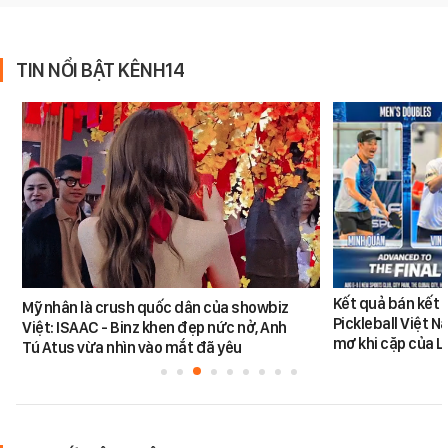
TIN NỔI BẬT KÊNH14
Kết quả bán kết 
Mỹ nhân là crush quốc dân của showbiz
Pickleball Việt 
Việt: ISAAC - Binz khen đẹp nức nở, Anh
mơ khi cặp của 
Tú Atus vừa nhìn vào mắt đã yêu