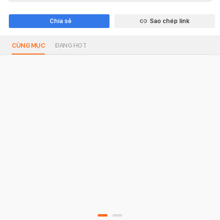
Chia sẻ
Sao chép link
CÙNG MỤC
ĐANG HOT