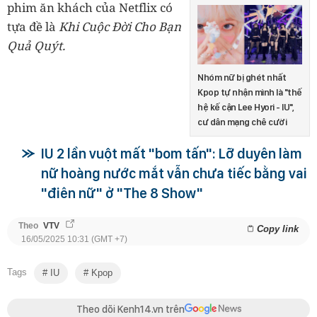
phim ăn khách của Netflix có
tựa đề là
Khi Cuộc Đời Cho Bạn
Quả Quýt.
Nhóm nữ bị ghét nhất
Kpop tự nhận mình là "thế
hệ kế cận Lee Hyori - IU",
cư dân mạng chê cười
IU 2 lần vuột mất "bom tấn": Lỡ duyên làm
nữ hoàng nước mắt vẫn chưa tiếc bằng vai
"điên nữ" ở "The 8 Show"
Theo
VTV
Copy link
16/05/2025 10:31 (GMT +7)
Tags
IU
Kpop
Theo dõi Kenh14.vn trên