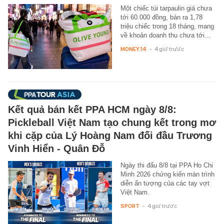
Một chiếc túi tarpaulin giá chưa
tới 60.000 đồng, bán ra 1,78
triệu chiếc trong 18 tháng, mang
về khoản doanh thu chưa tới…
MONEY.14
-
4 giờ trước
Kết quả bán kết PPA HCM ngày 8/8:
Pickleball Việt Nam tạo chung kết trong mơ
khi cặp của Lý Hoàng Nam đối đầu Trương
Vinh Hiển - Quân Đỗ
Ngày thi đấu 8/8 tại PPA Ho Chi
Minh 2026 chứng kiến màn trình
diễn ấn tượng của các tay vợt
Việt Nam.
SPORT
-
4 giờ trước