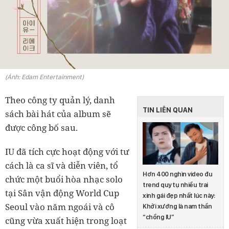
(Ảnh: Edam Entertainment)
Theo công ty quản lý, danh
TIN LIÊN QUAN
sách bài hát của album sẽ
được công bố sau.
IU đã tích cực hoạt động với tư
cách là ca sĩ và diễn viên, tổ
Hơn 400 nghìn video đu
chức một buổi hòa nhạc solo
trend quy tụ nhiều trai
tại Sân vận động World Cup
xinh gái đẹp nhất lúc này:
Seoul vào năm ngoái và cô
Khởi xướng là nam thần
“chồng IU”
cũng vừa xuất hiện trong loạt