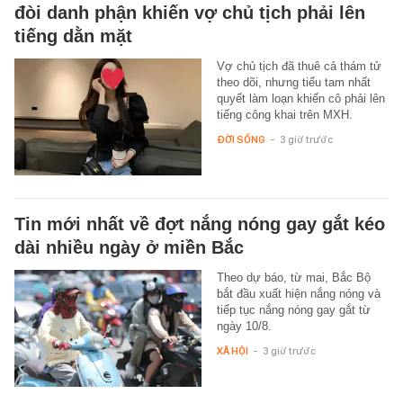
đòi danh phận khiến vợ chủ tịch phải lên
tiếng dằn mặt
Vợ chủ tịch đã thuê cả thám tử
theo dõi, nhưng tiểu tam nhất
quyết làm loạn khiến cô phải lên
tiếng công khai trên MXH.
ĐỜI SỐNG
-
3 giờ trước
Tin mới nhất về đợt nắng nóng gay gắt kéo
dài nhiều ngày ở miền Bắc
Theo dự báo, từ mai, Bắc Bộ
bắt đầu xuất hiện nắng nóng và
tiếp tục nắng nóng gay gắt từ
ngày 10/8.
XÃ HỘI
-
3 giờ trước