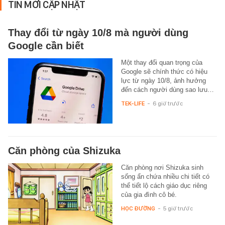
TIN MỚI CẬP NHẬT
Thay đổi từ ngày 10/8 mà người dùng
Google cần biết
Một thay đổi quan trọng của
Google sẽ chính thức có hiệu
lực từ ngày 10/8, ảnh hưởng
đến cách người dùng sao lưu…
TEK-LIFE
-
6 giờ trước
Căn phòng của Shizuka
Căn phòng nơi Shizuka sinh
sống ẩn chứa nhiều chi tiết có
thể tiết lộ cách giáo dục riêng
của gia đình cô bé.
HỌC ĐƯỜNG
-
5 giờ trước