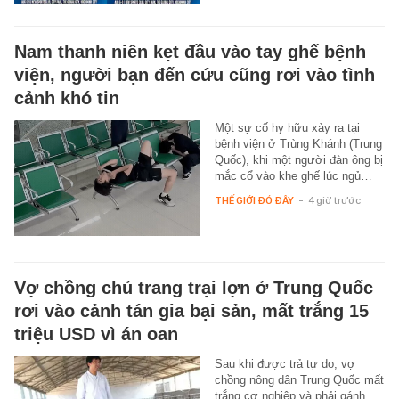
Nam thanh niên kẹt đầu vào tay ghế bệnh
viện, người bạn đến cứu cũng rơi vào tình
cảnh khó tin
Một sự cố hy hữu xảy ra tại
bệnh viện ở Trùng Khánh (Trung
Quốc), khi một người đàn ông bị
mắc cổ vào khe ghế lúc ngủ…
THẾ GIỚI ĐÓ ĐÂY
-
4 giờ trước
Vợ chồng chủ trang trại lợn ở Trung Quốc
rơi vào cảnh tán gia bại sản, mất trắng 15
triệu USD vì án oan
Sau khi được trả tự do, vợ
chồng nông dân Trung Quốc mất
trắng cơ nghiệp và phải gánh