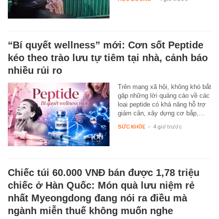
“Bí quyết wellness” mới: Cơn sốt Peptide
kéo theo trào lưu tự tiêm tại nhà, cảnh báo
nhiều rủi ro
Trên mạng xã hội, không khó bắt
gặp những lời quảng cáo về các
loại peptide có khả năng hỗ trợ
giảm cân, xây dựng cơ bắp,…
SỨC KHỎE
-
4 giờ trước
Chiếc túi 60.000 VNĐ bán được 1,78 triệu
chiếc ở Hàn Quốc: Món quà lưu niệm rẻ
nhất Myeongdong đang nói ra điều mà
ngành miễn thuế không muốn nghe