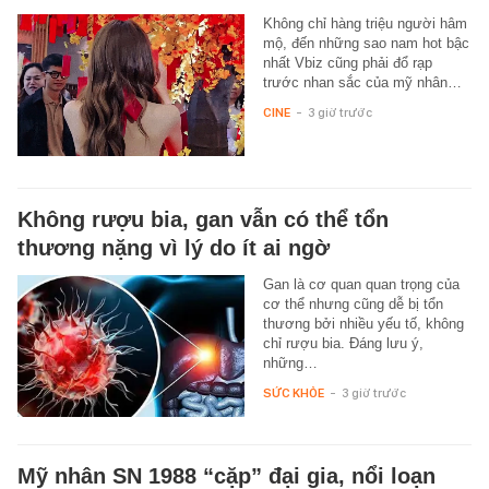
Không chỉ hàng triệu người hâm
mộ, đến những sao nam hot bậc
nhất Vbiz cũng phải đổ rạp
trước nhan sắc của mỹ nhân…
CINE
-
3 giờ trước
Không rượu bia, gan vẫn có thể tổn
thương nặng vì lý do ít ai ngờ
Gan là cơ quan quan trọng của
cơ thể nhưng cũng dễ bị tổn
thương bởi nhiều yếu tố, không
chỉ rượu bia. Đáng lưu ý,
những…
SỨC KHỎE
-
3 giờ trước
Mỹ nhân SN 1988 “cặp” đại gia, nổi loạn