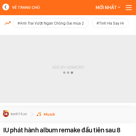
MỚI NHẤT
VỀ TRANG CHỦ
MỚI NHẤT
#Anh Trai Vượt Ngàn Chông Gai mùa 2
#Tinh Hà Say Hi
Xem thêm
Musik
IU phát hành album remake đầu tiên sau 8