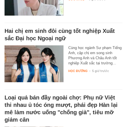
Hai chị em sinh đôi cùng tốt nghiệp Xuất
sắc Đại học Ngoại ngữ
Cùng học ngành Sư phạm Tiếng
Anh, cặp chị em song sinh
Phương Anh và Châu Anh tốt
nghiệp Xuất sắc tại trường…
HỌC ĐƯỜNG
-
5 giờ trước
Loại quả bán đầy ngoài chợ: Phụ nữ Việt
thi nhau ủ tóc óng mượt, phái đẹp Hàn lại
mê làm nước uống "chống già", tiêu mỡ
giảm cân