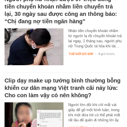
tiền chuyển khoản nhầm liền chuyển trả
lại, 30 ngày sau được công an thông báo:
“Chị đang nợ tiền ngân hàng”
Nhận tiền chuyển khoản nhầm
từ người lạ rồi chuyển khoản trả
lại ngay, 1 tháng sau, người phụ
nữ Trung Quốc tá hỏa khi tài…
THẾ GIỚI ĐÓ ĐÂY
-
4 giờ trước
Clip dạy make up tưởng bình thường bỗng
khiến cư dân mạng Việt tranh cãi nảy lửa:
Cho con làm vậy có nên không?
Người lớn đôi khi chỉ mất vài
giây để gõ một bình luận, trong
khi một đứa trẻ có thể phải mất
rất lâu để quên đi những lời ấy.