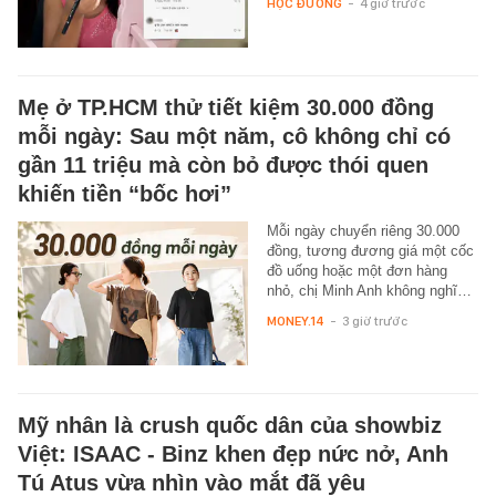
HỌC ĐƯỜNG
-
4 giờ trước
Mẹ ở TP.HCM thử tiết kiệm 30.000 đồng
mỗi ngày: Sau một năm, cô không chỉ có
gần 11 triệu mà còn bỏ được thói quen
khiến tiền “bốc hơi”
Mỗi ngày chuyển riêng 30.000
đồng, tương đương giá một cốc
đồ uống hoặc một đơn hàng
nhỏ, chị Minh Anh không nghĩ…
MONEY.14
-
3 giờ trước
Mỹ nhân là crush quốc dân của showbiz
Việt: ISAAC - Binz khen đẹp nức nở, Anh
Tú Atus vừa nhìn vào mắt đã yêu