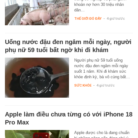
khoản nợ hơn 30 triệu nhân
dân…
THẾ GIỚI ĐÓ ĐÂY
-
4 giờ trước
Uống nước đậu đen ngâm mỗi ngày, người
phụ nữ 59 tuổi bất ngờ khi đi khám
Người phụ nữ 59 tuổi uống
nước đậu đen ngâm mỗi ngày
suốt 1 năm. Khi đi khám sức
khỏe định kỳ, bà vô cùng bất…
SỨC KHỎE
-
4 giờ trước
Apple làm điều chưa từng có với iPhone 18
Pro Max
Apple được cho là đang chuẩn