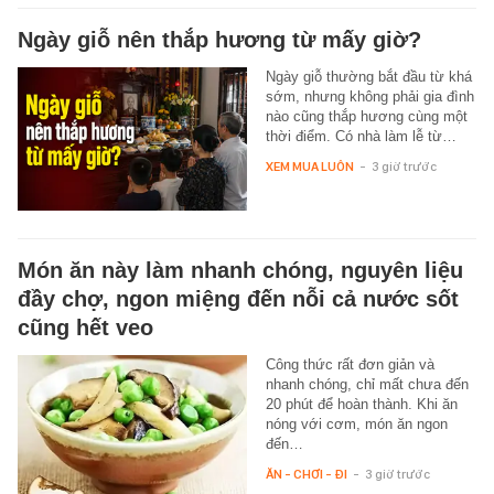
Ngày giỗ nên thắp hương từ mấy giờ?
Ngày giỗ thường bắt đầu từ khá
sớm, nhưng không phải gia đình
nào cũng thắp hương cùng một
thời điểm. Có nhà làm lễ từ…
XEM MUA LUÔN
-
3 giờ trước
Món ăn này làm nhanh chóng, nguyên liệu
đầy chợ, ngon miệng đến nỗi cả nước sốt
cũng hết veo
Công thức rất đơn giản và
nhanh chóng, chỉ mất chưa đến
20 phút để hoàn thành. Khi ăn
nóng với cơm, món ăn ngon
đến…
ĂN - CHƠI - ĐI
-
3 giờ trước