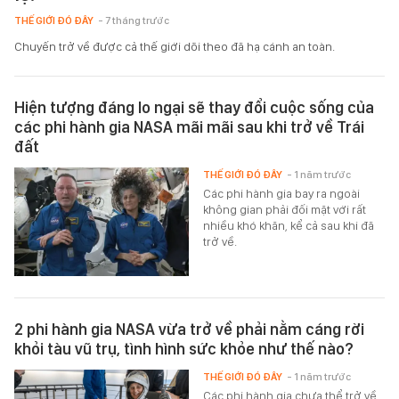
THẾ GIỚI ĐÓ ĐÂY
- 7 tháng trước
Chuyến trở về được cả thế giới dõi theo đã hạ cánh an toàn.
Hiện tượng đáng lo ngại sẽ thay đổi cuộc sống của
các phi hành gia NASA mãi mãi sau khi trở về Trái
đất
THẾ GIỚI ĐÓ ĐÂY
- 1 năm trước
Các phi hành gia bay ra ngoài
không gian phải đối mặt với rất
nhiều khó khăn, kể cả sau khi đã
trở về.
2 phi hành gia NASA vừa trở về phải nằm cáng rời
khỏi tàu vũ trụ, tình hình sức khỏe như thế nào?
THẾ GIỚI ĐÓ ĐÂY
- 1 năm trước
Các phi hành gia chưa thể trở về