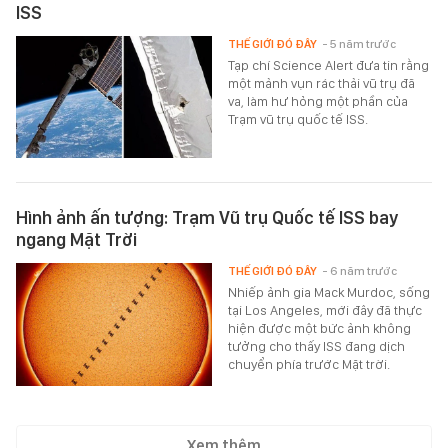
ISS
THẾ GIỚI ĐÓ ĐÂY
- 5 năm trước
Tạp chí Science Alert đưa tin rằng
một mảnh vụn rác thải vũ trụ đã
va, làm hư hỏng một phần của
Trạm vũ trụ quốc tế ISS.
Hình ảnh ấn tượng: Trạm Vũ trụ Quốc tế ISS bay
ngang Mặt Trời
THẾ GIỚI ĐÓ ĐÂY
- 6 năm trước
Nhiếp ảnh gia Mack Murdoc, sống
tại Los Angeles, mới đây đã thực
hiện được một bức ảnh không
tưởng cho thấy ISS đang dịch
chuyển phía trước Mặt trời.
Xem thêm