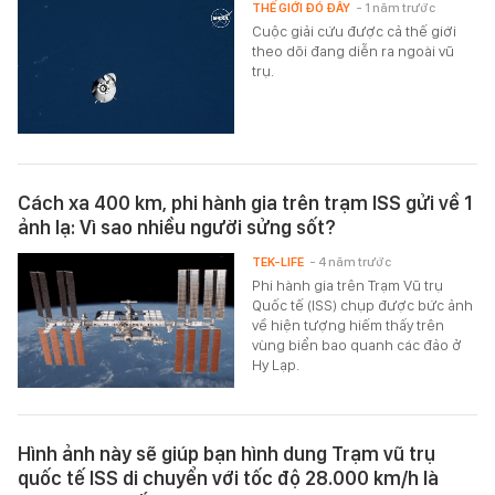
THẾ GIỚI ĐÓ ĐÂY
- 1 năm trước
Cuộc giải cứu được cả thế giới
theo dõi đang diễn ra ngoài vũ
trụ.
Cách xa 400 km, phi hành gia trên trạm ISS gửi về 1
ảnh lạ: Vì sao nhiều người sửng sốt?
TEK-LIFE
- 4 năm trước
Phi hành gia trên Trạm Vũ trụ
Quốc tế (ISS) chụp được bức ảnh
về hiện tượng hiếm thấy trên
vùng biển bao quanh các đảo ở
Hy Lạp.
Hình ảnh này sẽ giúp bạn hình dung Trạm vũ trụ
quốc tế ISS di chuyển với tốc độ 28.000 km/h là