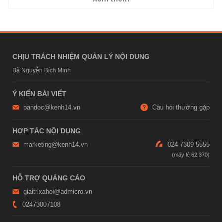
CHỊU TRÁCH NHIỆM QUẢN LÝ NỘI DUNG
Bà Nguyễn Bích Minh
Ý KIẾN BÀI VIẾT
bandoc@kenh14.vn
Câu hỏi thường gặp
HỢP TÁC NỘI DUNG
marketing@kenh14.vn
024 7309 5555
HỖ TRỢ QUẢNG CÁO
giaitrixahoi@admicro.vn
02473007108