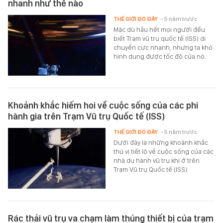
nhanh như thế nào
THẾ GIỚI ĐÓ ĐÂY
- 5 năm trước
Mặc dù hầu hết mọi người đều
biết Trạm vũ trụ quốc tế (ISS) di
chuyển cực nhanh, nhưng ta khó
hình dung được tốc độ của nó.
Khoảnh khắc hiếm hoi về cuộc sống của các phi
hành gia trên Trạm Vũ trụ Quốc tế (ISS)
THẾ GIỚI ĐÓ ĐÂY
- 5 năm trước
Dưới đây là những khoảnh khắc
thú vị tiết lộ về cuộc sống của các
nhà du hành vũ trụ khi ở trên
Trạm Vũ trụ Quốc tế (ISS).
Rác thải vũ trụ va chạm làm thủng thiết bị của trạm