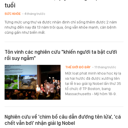
tuổi
SỨC KHỎE
- 4 tháng trước
Từng mức ung thư và được nhận định chỉ sống thêm được 2 năm
nhưng đến nay đã 13 năm trôi qua, ông vẫn khỏe mạnh, căn bệnh
cũng gần như biến mất.
Tôn vinh các nghiên cứu "khiến người ta bật cười
rồi suy ngẫm"
THẾ GIỚI ĐÓ ĐÂY
- 11 tháng trước
Một loạt phát minh khoa học kỳ lạ
và hài hước đã được xướng tên
tại lễ trao giải Ig Nobel lần thứ 35
tổ chức ở TP Boston, bang
Massachusetts - Mỹ hôm 18-9.
Nghiên cứu về 'chim bồ câu dẫn đường tên lửa', 'cá
chết vẫn bơi' nhận giải Ig Nobel