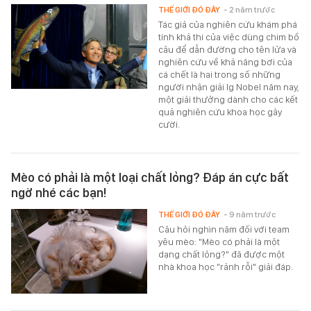
THẾ GIỚI ĐÓ ĐÂY
- 2 năm trước
Tác giả của nghiên cứu khám phá
tính khả thi của việc dùng chim bồ
câu để dẫn đường cho tên lửa và
nghiên cứu về khả năng bơi của
cá chết là hai trong số những
người nhận giải Ig Nobel năm nay,
một giải thưởng dành cho các kết
quả nghiên cứu khoa học gây
cười.
Mèo có phải là một loại chất lỏng? Đáp án cực bất
ngờ nhé các bạn!
THẾ GIỚI ĐÓ ĐÂY
- 9 năm trước
Câu hỏi nghìn năm đối với team
yêu mèo: "Mèo có phải là một
dạng chất lỏng?" đã được một
nhà khoa học "rảnh rỗi" giải đáp.