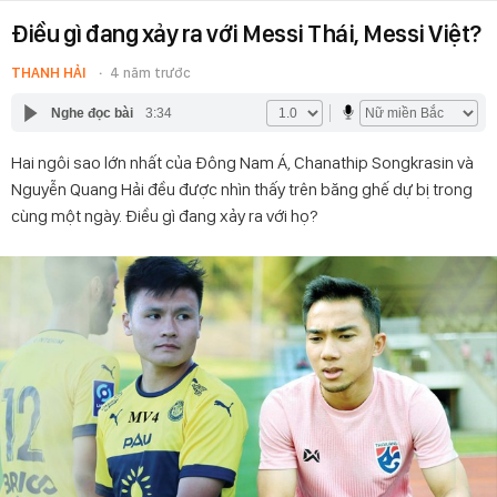
Ðiều gì đang xảy ra với Messi Thái, Messi Việt?
THANH HẢI
4 năm trước
Nghe đọc bài
3:34
Hai ngôi sao lớn nhất của Ðông Nam Á, Chanathip Songkrasin và
Nguyễn Quang Hải đều được nhìn thấy trên băng ghế dự bị trong
cùng một ngày. Ðiều gì đang xảy ra với họ?