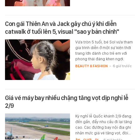
Con gái Thiên An và Jack gây chú ý khi diễn
catwalk ở tuổi lên 5, visual "sao y bản chính"
Vừa tròn 5 tuổi, bé Sol vừa tham
gia trình diễn ở một sự kiện thời
trang lớn dành cho trẻ em với
phong thái đáng khen ngợi.
BEAUTY & FASHION
-
6 giờ trước
Giá vé máy bay nhiều chặng tăng vọt dịp nghỉ lễ
2/9
Kỳ nghỉ lễ Quốc khánh 2/9 đang
đến gần, đẩy nhu cầu đi lại tăng
cao. Các đường bay nội địa ghi
nhận mức giá vé tăng vọt, đòi…