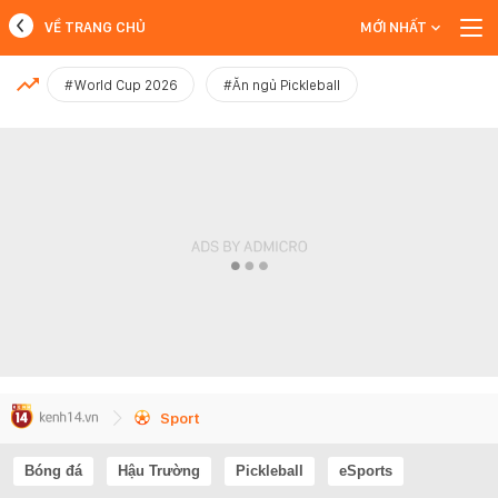
VỀ TRANG CHỦ
MỚI NHẤT
MỚI NHẤT
#World Cup 2026
#Ăn ngủ Pickleball
Xem thêm
Sport
Bóng đá
Hậu Trường
Pickleball
eSports