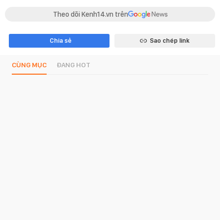
Theo dõi Kenh14.vn trên
Chia sẻ
Sao chép link
CÙNG MỤC
ĐANG HOT