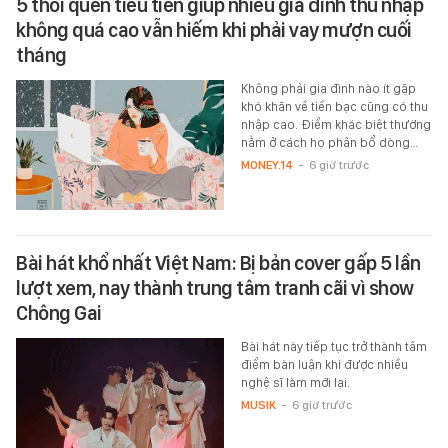
5 thói quen tiêu tiền giúp nhiều gia đình thu nhập
không quá cao vẫn hiếm khi phải vay mượn cuối
tháng
Không phải gia đình nào ít gặp
khó khăn về tiền bạc cũng có thu
nhập cao. Điểm khác biệt thường
nằm ở cách họ phân bổ dòng…
MONEY.14
-
6 giờ trước
Bài hát khổ nhất Việt Nam: Bị bản cover gấp 5 lần
lượt xem, nay thành trung tâm tranh cãi vì show
Chông Gai
Bài hát này tiếp tục trở thành tâm
điểm bàn luận khi được nhiều
nghệ sĩ làm mới lại.
MUSIK
-
6 giờ trước