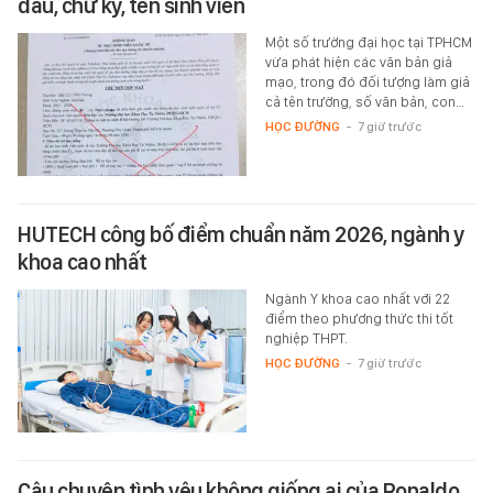
dấu, chữ ký, tên sinh viên
Một số trường đại học tại TPHCM
vừa phát hiện các văn bản giả
mạo, trong đó đối tượng làm giả
cả tên trường, số văn bản, con…
HỌC ĐƯỜNG
-
7 giờ trước
HUTECH công bố điểm chuẩn năm 2026, ngành y
khoa cao nhất
Ngành Y khoa cao nhất với 22
điểm theo phương thức thi tốt
nghiệp THPT.
HỌC ĐƯỜNG
-
7 giờ trước
Câu chuyện tình yêu không giống ai của Ronaldo