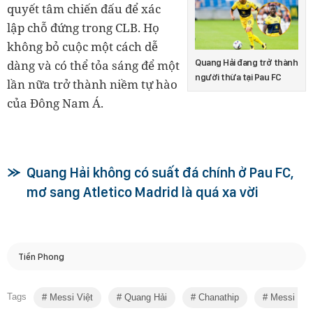
quyết tâm chiến đấu để xác
lập chỗ đứng trong CLB. Họ
không bỏ cuộc một cách dễ
Quang Hải đang trở thành
dàng và có thể tỏa sáng để một
người thừa tại Pau FC
lần nữa trở thành niềm tự hào
của Đông Nam Á.
Quang Hải không có suất đá chính ở Pau FC,
mơ sang Atletico Madrid là quá xa vời
Tiền Phong
Tags
Messi Việt
Quang Hải
Chanathip
Messi Thá