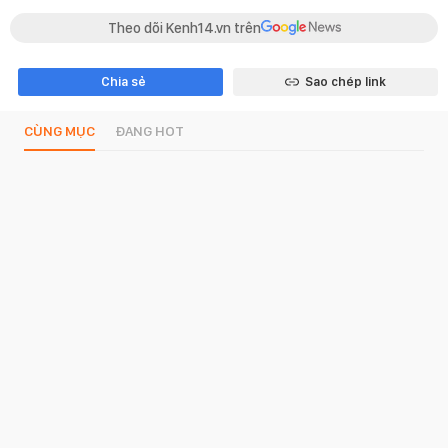
Theo dõi Kenh14.vn trên
Chia sẻ
Sao chép link
CÙNG MỤC
ĐANG HOT