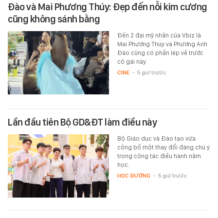
Đào và Mai Phương Thúy: Đẹp đến nỗi kim cương
cũng không sánh bằng
Đến 2 đại mỹ nhân của Vbiz là
Mai Phương Thúy và Phương Anh
Đào cũng có phần lép vế trước
cô gái này.
CINE
-
5 giờ trước
Lần đầu tiên Bộ GD&ĐT làm điều này
Bộ Giáo dục và Đào tạo vừa
công bố một thay đổi đáng chú ý
trong công tác điều hành năm
học.
HỌC ĐƯỜNG
-
5 giờ trước