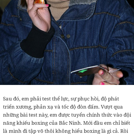
Sau đó, em phải test thể lực, sự phục hồi, độ phát
triển xương, phản xạ và tốc độ đòn đấm. Vượt qua
những bài test này, em được tuyển chính thức vào đội
năng khiếu boxing của Bắc Ninh. Mới đầu em chỉ biết
là mình đi tập võ thôi không hiểu boxing là gì cả. Rồi