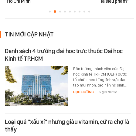
Hồ Chí Minh
là siêu phẩm”
TIN MỚI CẬP NHẬT
Danh sách 4 trường đại học trực thuộc Đại học
Kinh tế TP.HCM
Bốn trường thành viên của Đại
học Kinh tế TP.HCM (UEH) được
tổ chức theo từng lĩnh vực đào
tạo mũi nhọn, tạo nên hệ sinh…
HỌC ĐƯỜNG
-
6 giờ trước
Loại quả "xấu xí" nhưng giàu vitamin, cứ ra chợ là
thấy