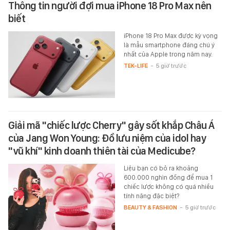
Thông tin người đợi mua iPhone 18 Pro Max nên
biết
iPhone 18 Pro Max được kỳ vọng
là mẫu smartphone đáng chú ý
nhất của Apple trong năm nay.
TEK-LIFE
-
5 giờ trước
Giải mã "chiếc lược Cherry" gây sốt khắp Châu Á
của Jang Won Young: Đồ lưu niệm của idol hay
"vũ khí" kinh doanh thiên tài của Medicube?
Liệu bạn có bỏ ra khoảng
600.000 nghìn đồng để mua 1
chiếc lược không có quá nhiều
tính năng đặc biệt?
BEAUTY & FASHION
-
5 giờ trước