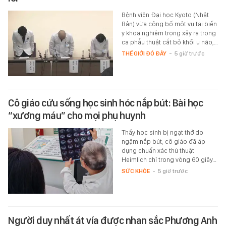
Bệnh viện Đại học Kyoto (Nhật
Bản) vừa công bố một vụ tai biến
y khoa nghiêm trọng xảy ra trong
ca phẫu thuật cắt bỏ khối u não,…
THẾ GIỚI ĐÓ ĐÂY
-
5 giờ trước
Cô giáo cứu sống học sinh hóc nắp bút: Bài học
“xương máu” cho mọi phụ huynh
Thấy học sinh bị ngạt thở do
ngậm nắp bút, cô giáo đã áp
dụng chuẩn xác thủ thuật
Heimlich chỉ trong vòng 60 giây…
SỨC KHỎE
-
5 giờ trước
Người duy nhất át vía được nhan sắc Phương Anh