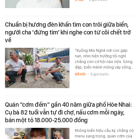
Chuẩn bị hương đèn khấn tìm con trôi giữa biển,
người cha 'đứng tim' khi nghe con từ cõi chết trở
về
"Xuống Mũi Nghê nơi con gặp
nạn, nhìn hiện trường tôi nghĩ
chẳng còn cơ hội nào nữa. Sóng
đập, biển mênh mông vậy sống…
XÃ HỘI
-
5 giờ trước
Quán “cơm đếm” gần 40 năm giữa phố Hòe Nhai:
Cụ bà 82 tuổi vẫn tự đi chợ, nấu cơm mỗi ngày,
bán một tô 18.000-25.000 đồng
Không biển hiệu cầu kỳ, chẳng có
menu sang trọng, quán cơm của