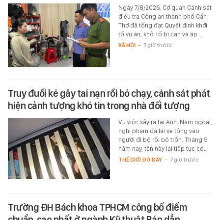
Ngày 7/8/2026, Cơ quan Cảnh sát
điều tra Công an thành phố Cần
Thơ đã tống đạt Quyết định khởi
tố vụ án, khởi tố bị can và áp…
XÃ HỘI
-
7 giờ trước
Truy đuổi kẻ gây tai nạn rồi bỏ chạy, cảnh sát phát
hiện cảnh tượng khó tin trong nhà đối tượng
Vụ việc xảy ra tại Anh. Năm ngoái,
nghi phạm đã lái xe tông vào
người đi bộ rồi bỏ trốn. Tháng 5
năm nay, tên này lại tiếp tục có…
THẾ GIỚI ĐÓ ĐÂY
-
7 giờ trước
Trường ĐH Bách khoa TPHCM công bố điểm
chuẩn, cao nhất ở ngành Kỹ thuật Bán dẫn