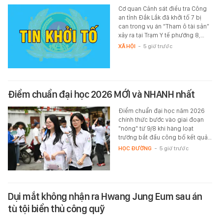
Cơ quan Cảnh sát điều tra Công
an tỉnh Đắk Lắk đã khởi tố 7 bị
can trong vụ án “Tham ô tài sản”
xảy ra tại Trạm Y tế phường 8,…
XÃ HỘI
-
5 giờ trước
Điểm chuẩn đại học 2026 MỚI và NHANH nhất
Điểm chuẩn đại học năm 2026
chính thức bước vào giai đoạn
"nóng" từ 9/8 khi hàng loạt
trường bắt đầu công bố kết quả…
HỌC ĐƯỜNG
-
5 giờ trước
Dụi mắt không nhận ra Hwang Jung Eum sau án
tù tội biển thủ công quỹ