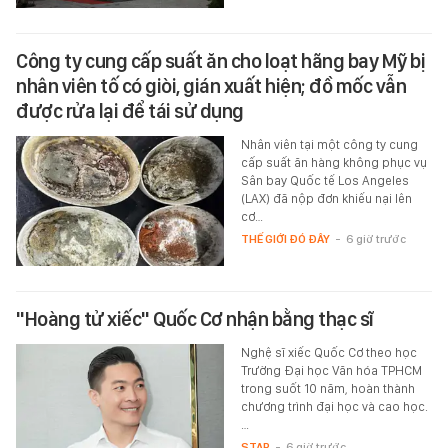
Công ty cung cấp suất ăn cho loạt hãng bay Mỹ bị
nhân viên tố có giòi, gián xuất hiện; đồ mốc vẫn
được rửa lại để tái sử dụng
Nhân viên tại một công ty cung
cấp suất ăn hàng không phục vụ
Sân bay Quốc tế Los Angeles
(LAX) đã nộp đơn khiếu nại lên
cơ…
THẾ GIỚI ĐÓ ĐÂY
-
6 giờ trước
"Hoàng tử xiếc" Quốc Cơ nhận bằng thạc sĩ
Nghệ sĩ xiếc Quốc Cơ theo học
Trường Đại học Văn hóa TPHCM
trong suốt 10 năm, hoàn thành
chương trình đại học và cao học.
…
STAR
-
6 giờ trước