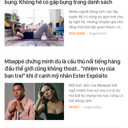
bụng: Không hề có gập bụng trong danh sách
Nhiều người đang tích cực tập
luyện để có vòng eo gọn hơn cho
kỳ nghỉ hè, nhưng chuyên gia cho
rằng một bài tập quen thuộc có…
SỨC KHỎE
-
6 giờ trước
Mbappé chứng minh dù là cầu thủ nổi tiếng hàng
đầu thế giới cũng không thoát... "nhiệm vụ của
bạn trai" khi ở cạnh mỹ nhân Ester Expósito
Một bức ảnh của Mbappe bất
ngờ chiếm trọn sự chú ý vì lý do
mà bất kỳ chàng trai nào cũng có
thể đồng cảm.
SPORT
-
6 giờ trước