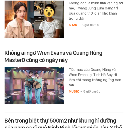
Không còn là minh tinh vạn người
mê, Hwang Jung Eum đang trải
qua quãng thời gian khó khăn
trong đời.
STAR
-
5 giờ trước
Không ai ngờ Wren Evans và Quang Hùng
MasterD cũng có ngày này
Tiết mục của Quang Hùng và
Wren Evans tại Tinh Hà Say Hi
làm cõi mạng không ngừng bàn
tán.
MUSIK
-
5 giờ trước
Bên trong biệt thự 500m2 như khu nghỉ dưỡng
của nam ca sĩ quê Ninh Bình lấy vợ miền Tây, 3 thế