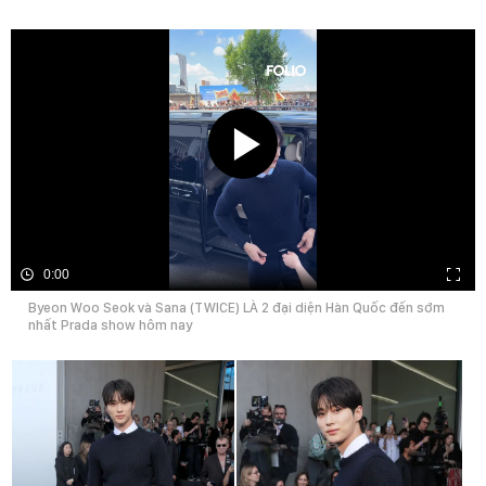
0:00
Byeon Woo Seok và Sana (TWICE) LÀ 2 đại diện Hàn Quốc đến sớm
nhất Prada show hôm nay