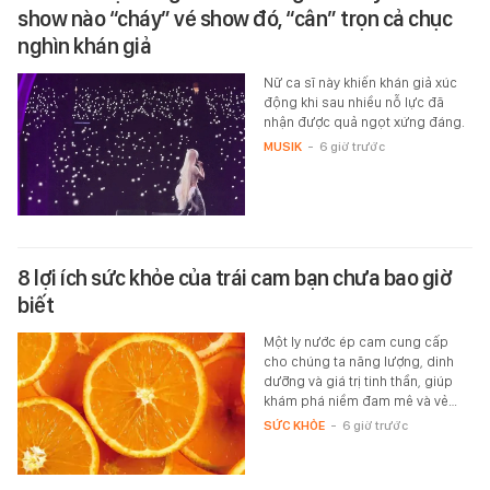
show nào “cháy” vé show đó, “cân” trọn cả chục
nghìn khán giả
Nữ ca sĩ này khiến khán giả xúc
động khi sau nhiều nỗ lực đã
nhận được quả ngọt xứng đáng.
MUSIK
-
6 giờ trước
8 lợi ích sức khỏe của trái cam bạn chưa bao giờ
biết
Một ly nước ép cam cung cấp
cho chúng ta năng lượng, dinh
dưỡng và giá trị tinh thần, giúp
khám phá niềm đam mê và vẻ…
SỨC KHỎE
-
6 giờ trước