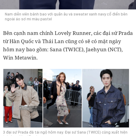
Nam diễn viên bảnh bao với quần âu và sweater xanh navy cổ điển bên
ngoài áo sơ mi màu pastel
Bên cạnh nam chính Lovely Runner, các đại sứ Prada
từ Hàn Quốc và Thái Lan cũng có sẽ có mặt ngày
hôm nay bao gồm: Sana (TWICE), Jaehyun (NCT),
Win Metawin.
3 đại sứ Prada đã tái ngộ hôm nay. Đại sứ Sana (TWICE) cũng xuất hiện