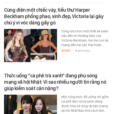
Cùng diện một chiếc váy, tiểu thư Harper
Beckham phổng phao, xinh đẹp, Victoria lại gây
chú ý vì vóc dáng gầy gò
Cùng lựa chọn một thiết kế satin
nâu đến từ thương hiệu của
Victoria Beckham, hai mẹ con lại
mang đến hai sắc thái hoàn…
SPORT
-
6 giờ trước
Thức uống "cà phê trà xanh" đang phủ sóng
mạng xã hội Nhật: Vì sao nhiều người tin rằng nó
giúp kiểm soát cân nặng?
Một công thức đồ uống chỉ gồm
cà phê đen và trà xanh đang
được chia sẻ rộng rãi trên mạng
xã hội Nhật Bản nhờ cách làm…