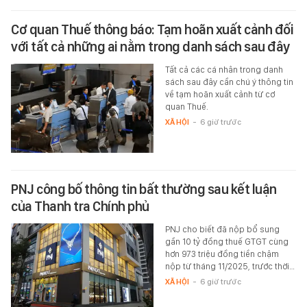
Cơ quan Thuế thông báo: Tạm hoãn xuất cảnh đối
với tất cả những ai nằm trong danh sách sau đây
Tất cả các cá nhân trong danh
sách sau đây cần chú ý thông tin
về tạm hoãn xuất cảnh từ cơ
quan Thuế.
XÃ HỘI
-
6 giờ trước
PNJ công bố thông tin bất thường sau kết luận
của Thanh tra Chính phủ
PNJ cho biết đã nộp bổ sung
gần 10 tỷ đồng thuế GTGT cùng
hơn 973 triệu đồng tiền chậm
nộp từ tháng 11/2025, trước thời…
XÃ HỘI
-
6 giờ trước