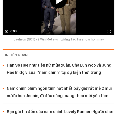
0:00
Jaehyun (NCT) và Win Metawin tương tác tại show hôm nay
TIN LIÊN QUAN
Han So Hee như tiên nữ mùa xuân, Cha Eun Woo và Jung
Hae In đọ visual "nam chính" tại sự kiện thời trang
Nam chính phim ngôn tình hot nhất bây giờ rất mê 2 mùi
nước hoa Jennie, đi đâu cũng mang theo mới yên tâm
Bạn gái tin đồn của nam chính Lovely Runner: Người chơi