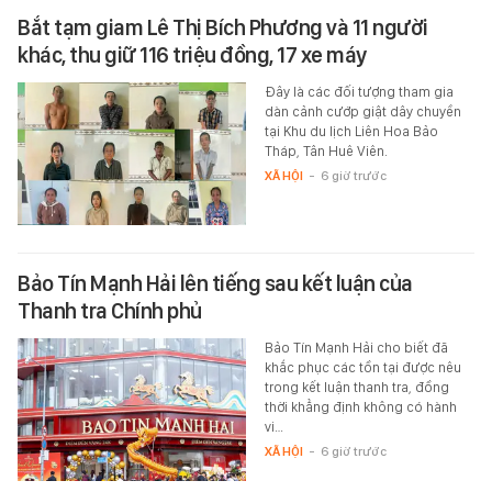
Bắt tạm giam Lê Thị Bích Phương và 11 người
khác, thu giữ 116 triệu đồng, 17 xe máy
Đây là các đối tượng tham gia
dàn cảnh cướp giật dây chuyền
tại Khu du lịch Liên Hoa Bảo
Tháp, Tân Huê Viên.
XÃ HỘI
-
6 giờ trước
Bảo Tín Mạnh Hải lên tiếng sau kết luận của
Thanh tra Chính phủ
Bảo Tín Mạnh Hải cho biết đã
khắc phục các tồn tại được nêu
trong kết luận thanh tra, đồng
thời khẳng định không có hành
vi…
XÃ HỘI
-
6 giờ trước