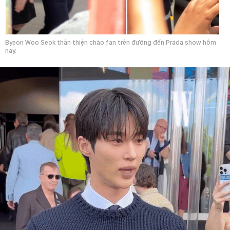
Byeon Woo Seok thân thiện chào fan trên đường đến Prada show hôm
nay.