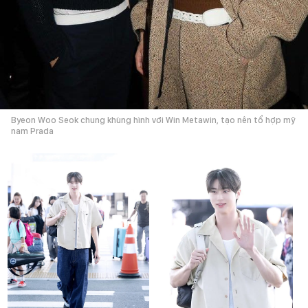
Byeon Woo Seok chung khùng hình với Win Metawin, tạo nên tổ hợp mỹ
nam Prada