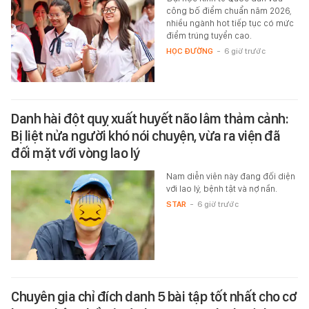
công bố điểm chuẩn năm 2026,
nhiều ngành hot tiếp tục có mức
điểm trúng tuyển cao.
HỌC ĐƯỜNG
-
6 giờ trước
Danh hài đột quỵ xuất huyết não lâm thảm cảnh:
Bị liệt nửa người khó nói chuyện, vừa ra viện đã
đối mặt với vòng lao lý
Nam diễn viên này đang đối diện
với lao lý, bệnh tật và nợ nần.
STAR
-
6 giờ trước
Chuyên gia chỉ đích danh 5 bài tập tốt nhất cho cơ