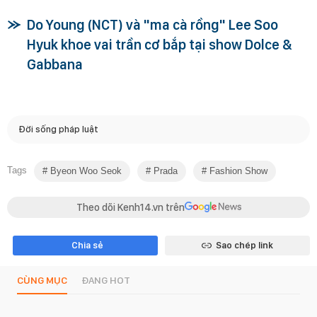
Do Young (NCT) và "ma cà rồng" Lee Soo
Hyuk khoe vai trần cơ bắp tại show Dolce &
Gabbana
Đời sống pháp luật
Tags
Byeon Woo Seok
Prada
Fashion Show
Theo dõi Kenh14.vn trên
Chia sẻ
Sao chép link
CÙNG MỤC
ĐANG HOT