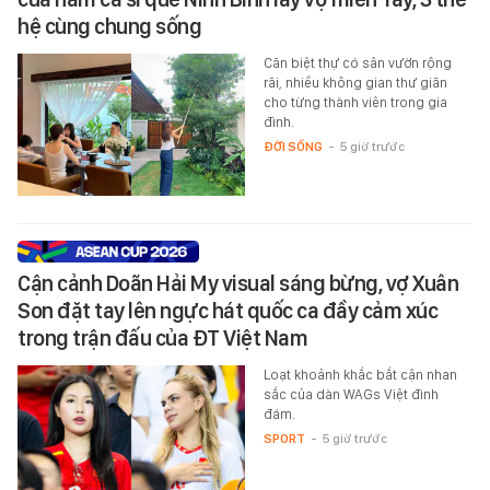
hệ cùng chung sống
Căn biệt thự có sân vườn rộng
rãi, nhiều không gian thư giãn
cho từng thành viên trong gia
đình.
ĐỜI SỐNG
-
5 giờ trước
Cận cảnh Doãn Hải My visual sáng bừng, vợ Xuân
Son đặt tay lên ngực hát quốc ca đầy cảm xúc
trong trận đấu của ĐT Việt Nam
Loạt khoảnh khắc bắt cận nhan
sắc của dàn WAGs Việt đình
đám.
SPORT
-
5 giờ trước