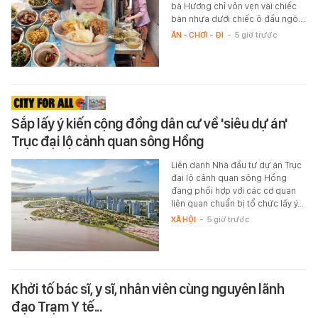
bà Hương chỉ vỏn vẹn vài chiếc
bàn nhựa dưới chiếc ô đầu ngõ.…
ĂN - CHƠI - ĐI
-
5 giờ trước
Sắp lấy ý kiến cộng đồng dân cư về 'siêu dự án'
Trục đại lộ cảnh quan sông Hồng
Liên danh Nhà đầu tư dự án Trục
đại lộ cảnh quan sông Hồng
đang phối hợp với các cơ quan
liên quan chuẩn bị tổ chức lấy ý…
XÃ HỘI
-
5 giờ trước
Khởi tố bác sĩ, y sĩ, nhân viên cùng nguyên lãnh
đạo Trạm Y tế...