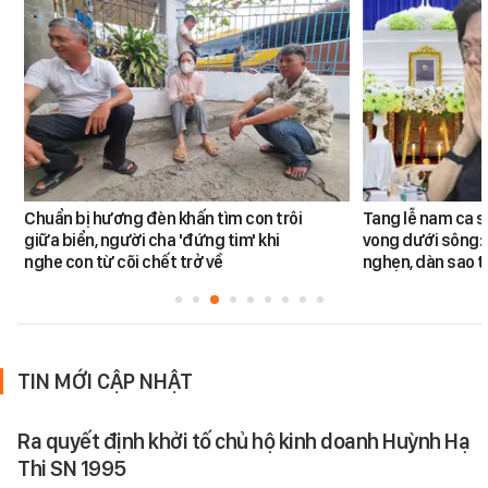
Chuẩn bị hương đèn khấn tìm con trôi
Tang lễ nam ca s
giữa biển, người cha 'đứng tim' khi
vong dưới sông: 
nghe con từ cõi chết trở về
nghẹn, dàn sao t
TIN MỚI CẬP NHẬT
Ra quyết định khởi tố chủ hộ kinh doanh Huỳnh Hạ
Thi SN 1995