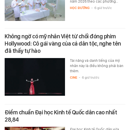
năm 2026 theo các phương…
HỌC ĐƯỜNG
-
6 giờ trước
Không ngờ có mỹ nhân Việt từ chối đóng phim
Hollywood: Cô gái vàng của cả dân tộc, nghe tên
đã thấy tự hào
Tài năng và danh tiếng của mỹ
nhân này là điều không phải bàn
thêm.
CINE
-
6 giờ trước
Điểm chuẩn Đại học Kinh tế Quốc dân cao nhất
28,84
Đại học Kinh tế Quốc dân vừa