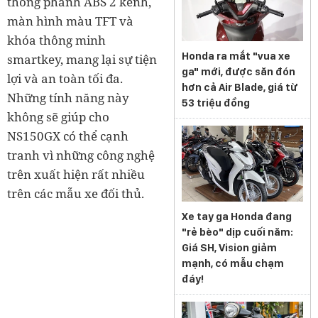
thống phanh ABS 2 kênh,
màn hình màu TFT và
khóa thông minh
Honda ra mắt "vua xe
smartkey, mang lại sự tiện
ga" mới, được săn đón
lợi và an toàn tối đa.
hơn cả Air Blade, giá từ
Những tính năng này
53 triệu đồng
không sẽ giúp cho
NS150GX có thể cạnh
tranh vì những công nghệ
trên xuất hiện rất nhiều
trên các mẫu xe đối thủ.
Xe tay ga Honda đang
"rẻ bèo" dịp cuối năm:
Giá SH, Vision giảm
mạnh, có mẫu chạm
đáy!