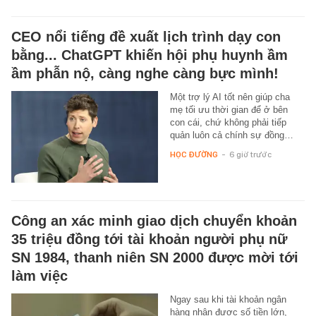
CEO nổi tiếng đề xuất lịch trình dạy con
bằng... ChatGPT khiến hội phụ huynh ầm
ầm phẫn nộ, càng nghe càng bực mình!
Một trợ lý AI tốt nên giúp cha
mẹ tối ưu thời gian để ở bên
con cái, chứ không phải tiếp
quản luôn cả chính sự đồng…
HỌC ĐƯỜNG
-
6 giờ trước
Công an xác minh giao dịch chuyển khoản
35 triệu đồng tới tài khoản người phụ nữ
SN 1984, thanh niên SN 2000 được mời tới
làm việc
Ngay sau khi tài khoản ngân
hàng nhận được số tiền lớn,