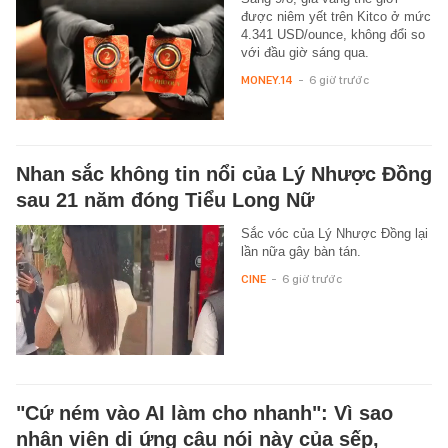
được niêm yết trên Kitco ở mức
4.341 USD/ounce, không đổi so
với đầu giờ sáng qua.
MONEY.14
-
6 giờ trước
Nhan sắc không tin nổi của Lý Nhược Đồng
sau 21 năm đóng Tiểu Long Nữ
Sắc vóc của Lý Nhược Đồng lại
lần nữa gây bàn tán.
CINE
-
6 giờ trước
"Cứ ném vào AI làm cho nhanh": Vì sao
nhân viên dị ứng câu nói này của sếp,