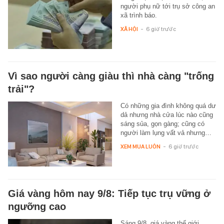
người phụ nữ tới trụ sở công an
xã trình báo.
XÃ HỘI
-
6 giờ trước
Vì sao người càng giàu thì nhà càng "trống
trải"?
Có những gia đình không quá dư
dả nhưng nhà cửa lúc nào cũng
sáng sủa, gọn gàng; cũng có
người làm lụng vất vả nhưng…
XEM MUA LUÔN
-
6 giờ trước
Giá vàng hôm nay 9/8: Tiếp tục trụ vững ở
ngưỡng cao
Sáng 9/8, giá vàng thế giới