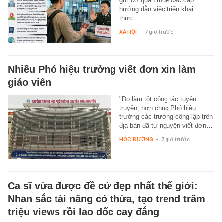
gửi cơ quan thuế các cấp
hướng dẫn việc triển khai
thực…
XÃ HỘI
-
7 giờ trước
Nhiều Phó hiệu trưởng viết đơn xin làm
giáo viên
"Do làm tốt công tác tuyên
truyền, hơn chục Phó hiệu
trưởng các trường công lập trên
địa bàn đã tự nguyện viết đơn…
HỌC ĐƯỜNG
-
7 giờ trước
Ca sĩ vừa được đề cử đẹp nhất thế giới:
Nhan sắc tài năng có thừa, tạo trend trăm
triệu views rồi lao dốc cay đắng