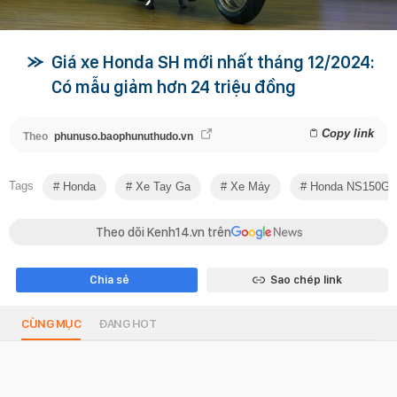
Giá xe Honda SH mới nhất tháng 12/2024:
Có mẫu giảm hơn 24 triệu đồng
Copy link
Theo
phunuso.baophunuthudo.vn
Tags
Honda
Xe Tay Ga
Xe Máy
Honda NS150G
Theo dõi Kenh14.vn trên
Chia sẻ
Sao chép link
CÙNG MỤC
ĐANG HOT