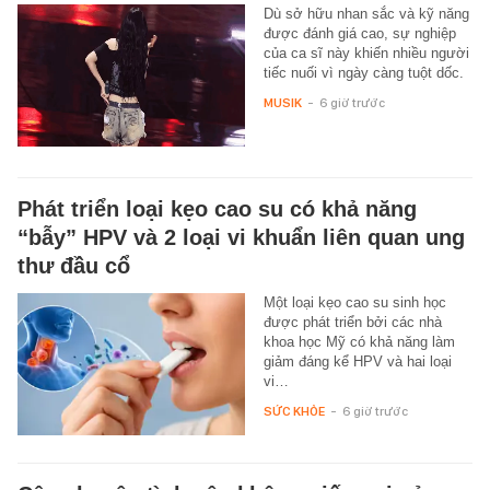
Dù sở hữu nhan sắc và kỹ năng
được đánh giá cao, sự nghiệp
của ca sĩ này khiến nhiều người
tiếc nuối vì ngày càng tuột dốc.
MUSIK
-
6 giờ trước
Phát triển loại kẹo cao su có khả năng
“bẫy” HPV và 2 loại vi khuẩn liên quan ung
thư đầu cổ
Một loại kẹo cao su sinh học
được phát triển bởi các nhà
khoa học Mỹ có khả năng làm
giảm đáng kể HPV và hai loại
vi…
SỨC KHỎE
-
6 giờ trước