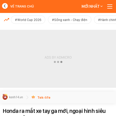
MỚI NHẤT
VỀ TRANG CHỦ
MỚI NHẤT
#World Cup 2026
#Sống xanh - Chạy điện
#Hành chính
Xem thêm
Tek-life
Honda ra mắt xe tay ga mới, ngoại hình siêu