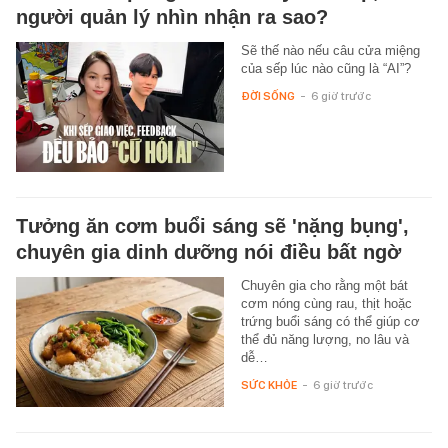
người quản lý nhìn nhận ra sao?
Sẽ thế nào nếu câu cửa miệng
của sếp lúc nào cũng là “AI”?
ĐỜI SỐNG
-
6 giờ trước
Tưởng ăn cơm buổi sáng sẽ 'nặng bụng',
chuyên gia dinh dưỡng nói điều bất ngờ
Chuyên gia cho rằng một bát
cơm nóng cùng rau, thịt hoặc
trứng buổi sáng có thể giúp cơ
thể đủ năng lượng, no lâu và
dễ…
SỨC KHỎE
-
6 giờ trước