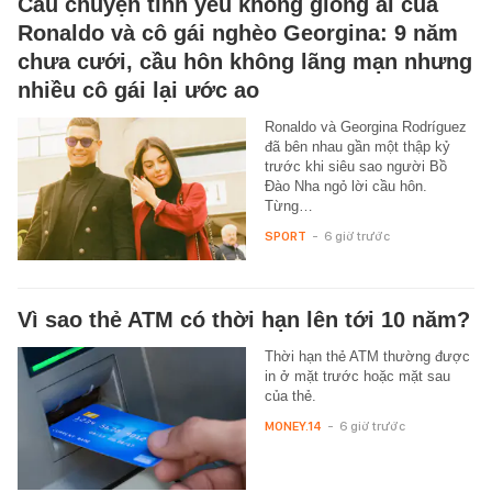
Câu chuyện tình yêu không giống ai của
Ronaldo và cô gái nghèo Georgina: 9 năm
chưa cưới, cầu hôn không lãng mạn nhưng
nhiều cô gái lại ước ao
Ronaldo và Georgina Rodríguez
đã bên nhau gần một thập kỷ
trước khi siêu sao người Bồ
Đào Nha ngỏ lời cầu hôn.
Từng…
SPORT
-
6 giờ trước
Vì sao thẻ ATM có thời hạn lên tới 10 năm?
Thời hạn thẻ ATM thường được
in ở mặt trước hoặc mặt sau
của thẻ.
MONEY.14
-
6 giờ trước