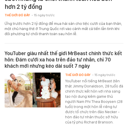
hơn 2 tỷ đồng
THẾ GIỚI ĐÓ ĐÂY
- 15 ngày trước
Ứng trước hơn 2 tỷ đồng để mua hải sản cho tiệc cưới của bạn thân,
một chủ hàng thịt ở Trung Quốc rơi vào cảnh mất cả tiền lẫn tình khi
đối phương từ chối thanh toán sau hôn lễ.
YouTuber giàu nhất thế giới MrBeast chính thức kết
hôn: Đám cưới xa hoa trên đảo tư nhân, chỉ 70
khách mời nhưng kéo dài suốt 7 ngày
THẾ GIỚI ĐÓ ĐÂY
- 15 ngày trước
YouTuber nổi tiếng MrBeast (tên
thật Jimmy Donaldson, 28 tuổi) đã
chính thức kết hôn với nhà sáng
tạo nội dung kiêm game thủ
người Nam Phi Thea Booysen (28
tuổi) trong một hôn lễ riêng tư
được tổ chức trên đảo Necker -
hòn đảo tư nhân thuộc sở hữu
của tỷ phú Richard Branson.