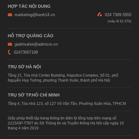
HỢP TÁC NỘI DUNG
marketing@kenh14.vn
024 7309 5555
HỖ TRỢ QUẢNG CÁO
giaitrixahoi@admicro.vn
02473007108
TRỤ SỞ HÀ NỘI
Tầng 21, Tòa nhà Center Building, Hapulico Complex, Số 01, phố
Nguyễn Huy Tưởng, phường Thanh Xuân, thành phố Hà Nội
TRỤ SỞ TP.HỒ CHÍ MINH
Tầng 4, Tòa nhà 123, số 127 Võ Văn Tần, Phường Xuân Hòa, TPHCM
Giấy phép thiết lập trang thông tin điện tử tổng hợp trên mạng số
2215/GP-TTĐT do Sở Thông tin và Truyền thông Hà Nội cấp ngày 10
tháng 4 năm 2019