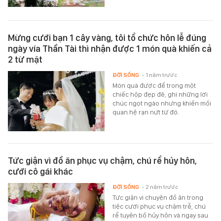
Mừng cưới bạn 1 cây vàng, tôi tổ chức hôn lễ đúng
ngày vía Thần Tài thì nhận được 1 món quà khiến cả
2 từ mặt
ĐỜI SỐNG
- 1 năm trước
Món quà được để trong một
chiếc hộp đẹp đẽ, ghi những lời
chúc ngọt ngào nhưng khiến mối
quan hệ rạn nứt từ đó.
Tức giận vì đồ ăn phục vụ chậm, chú rể hủy hôn,
cưới cô gái khác
ĐỜI SỐNG
- 2 năm trước
Tức giận vì chuyện đồ ăn trong
tiệc cưới phục vụ chậm trễ, chú
rể tuyên bố hủy hôn và ngay sau