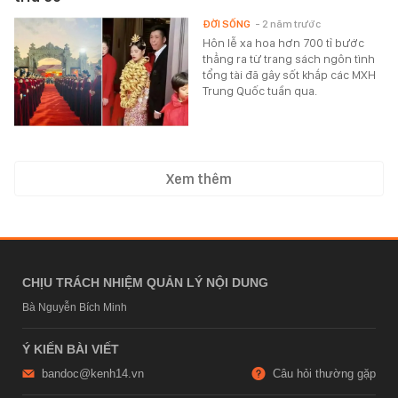
ĐỜI SỐNG
- 2 năm trước
Hôn lễ xa hoa hơn 700 tỉ bước
thẳng ra từ trang sách ngôn tình
tổng tài đã gây sốt khắp các MXH
Trung Quốc tuần qua.
Xem thêm
CHỊU TRÁCH NHIỆM QUẢN LÝ NỘI DUNG
Bà Nguyễn Bích Minh
Ý KIẾN BÀI VIẾT
bandoc@kenh14.vn
Câu hỏi thường gặp