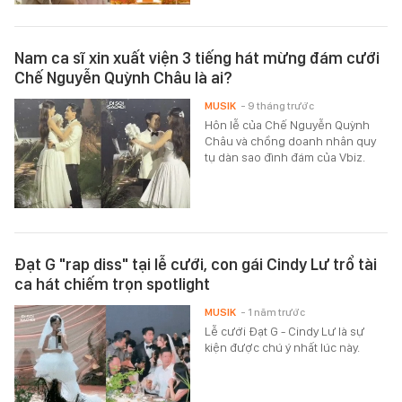
Nam ca sĩ xin xuất viện 3 tiếng hát mừng đám cưới
Chế Nguyễn Quỳnh Châu là ai?
MUSIK
- 9 tháng trước
Hôn lễ của Chế Nguyễn Quỳnh
Châu và chồng doanh nhân quy
tụ dàn sao đình đám của Vbiz.
Đạt G "rap diss" tại lễ cưới, con gái Cindy Lư trổ tài
ca hát chiếm trọn spotlight
MUSIK
- 1 năm trước
Lễ cưới Đạt G - Cindy Lư là sự
kiện được chú ý nhất lúc này.