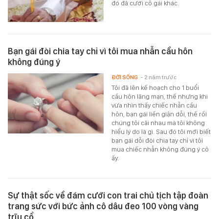
đó đã cưới cô gái khác.
Bạn gái đòi chia tay chỉ vì tôi mua nhẫn cầu hôn
không đúng ý
ĐỜI SỐNG
- 2 năm trước
Tôi đã lên kế hoạch cho 1 buổi
cầu hôn lãng mạn, thế nhưng khi
vừa nhìn thấy chiếc nhẫn cầu
hôn, bạn gái liền giận dỗi, thế rồi
chúng tôi cãi nhau mà tôi không
hiểu lý do là gì. Sau đó tôi mới biết
bạn gái dỗi đòi chia tay chỉ vì tôi
mua chiếc nhẫn không đúng ý cô
ấy.
Sự thật sốc về đám cưới con trai chủ tịch tập đoàn
trang sức với bức ảnh cô dâu đeo 100 vòng vàng
trĩu cổ