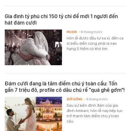
Gia đình tỷ phú chi 150 tỷ chỉ để mời 1 người đến
hát đám cưới
MUSIK
- 8 tháng trước
Hôn lễ được đầu tư xa xỉ, đến ca
sĩ biểu diễn cũng phải là sao
hạng S hiếm có khó tìm.
Đám cưới đang là tâm điểm chú ý toàn cầu: Tốn
gần 7 triệu đô, profile cô dâu chú rể "quá ghê gớm"!
ĐỜI SỐNG
- 8 tháng trước
Sau sự kiện đình đám của gia
đình Ambani, hôn lễ này tiếp tục
trở thành tâm điểm chú ý toàn
cầu.