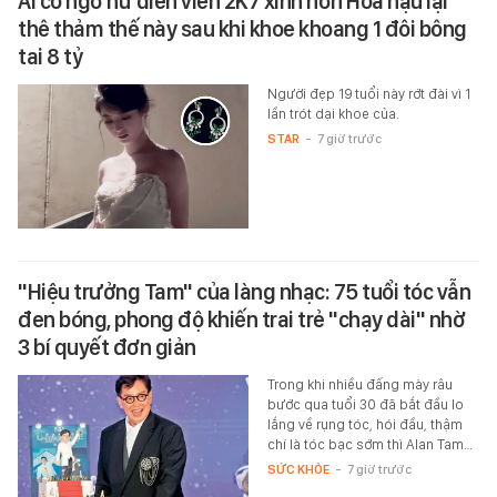
Ai có ngờ nữ diễn viên 2K7 xinh hơn Hoa hậu lại
thê thảm thế này sau khi khoe khoang 1 đôi bông
tai 8 tỷ
Người đẹp 19 tuổi này rớt đài vì 1
lần trót dại khoe của.
STAR
-
7 giờ trước
"Hiệu trưởng Tam" của làng nhạc: 75 tuổi tóc vẫn
đen bóng, phong độ khiến trai trẻ "chạy dài" nhờ
3 bí quyết đơn giản
Trong khi nhiều đấng mày râu
bước qua tuổi 30 đã bắt đầu lo
lắng về rụng tóc, hói đầu, thậm
chí là tóc bạc sớm thì Alan Tam…
SỨC KHỎE
-
7 giờ trước