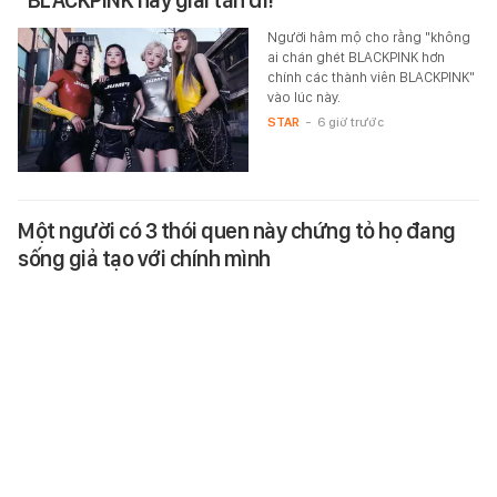
"BLACKPINK hãy giải tán đi!"
Người hâm mộ cho rằng "không
ai chán ghét BLACKPINK hơn
chính các thành viên BLACKPINK"
vào lúc này.
STAR
-
6 giờ trước
Một người có 3 thói quen này chứng tỏ họ đang
sống giả tạo với chính mình
Những người thế này thường
sống khá mệt mỏi.
HỌC ĐƯỜNG
-
6 giờ trước