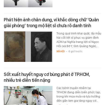
Phát hiện ảnh chân dung, ví khắc dòng chữ ‘Quân
giải phóng’ trong mộ liệt sĩ chưa rõ danh tính
Trong quá trình khai quật, lấy mẫu
hài cốt liệt sĩ phục vụ giám định
ADN tại Nghĩa trang liệt sĩ Ngọc
Hồi (xã Bờ Y, tỉnh Quảng Ngãi),…
XÃ HỘI
-
6 giờ trước
Sốt xuất huyết nguy cơ bùng phát ở TP.HCM,
nhiều trẻ diễn tiến nặng
Các bệnh truyền nhiễm tại
TP.HCM đang diễn biến phức tạp,
trong khi mùa mưa và tựu trường
đến gần làm gia tăng nguy cơ…