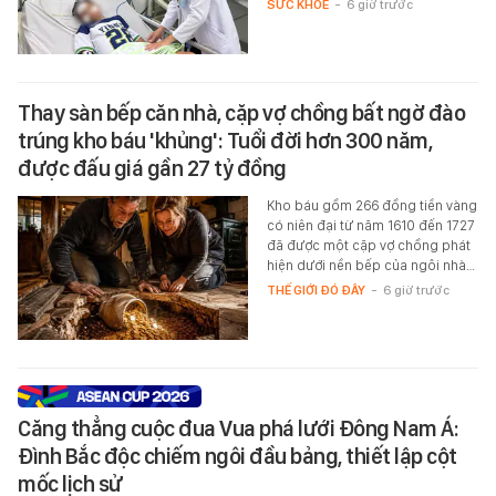
SỨC KHỎE
-
6 giờ trước
Thay sàn bếp căn nhà, cặp vợ chồng bất ngờ đào
trúng kho báu 'khủng': Tuổi đời hơn 300 năm,
được đấu giá gần 27 tỷ đồng
Kho báu gồm 266 đồng tiền vàng
có niên đại từ năm 1610 đến 1727
đã được một cặp vợ chồng phát
hiện dưới nền bếp của ngôi nhà…
THẾ GIỚI ĐÓ ĐÂY
-
6 giờ trước
Căng thẳng cuộc đua Vua phá lưới Đông Nam Á:
Đình Bắc độc chiếm ngôi đầu bảng, thiết lập cột
mốc lịch sử