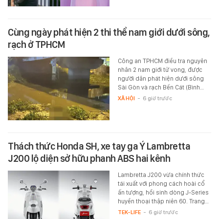
Cùng ngày phát hiện 2 thi thể nam giới dưới sông,
rạch ở TPHCM
Công an TPHCM điều tra nguyên
nhân 2 nam giới tử vong, được
người dân phát hiện dưới sông
Sài Gòn và rạch Bến Cát (Bình…
XÃ HỘI
-
6 giờ trước
Thách thức Honda SH, xe tay ga Ý Lambretta
J200 lộ diện sở hữu phanh ABS hai kênh
Lambretta J200 vừa chính thức
tái xuất với phong cách hoài cổ
ấn tượng, hồi sinh dòng J-Series
huyền thoại thập niên 60. Trang…
TEK-LIFE
-
6 giờ trước