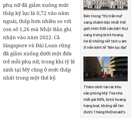
phụ nữ đã giảm xuống mức
thấp kỷ lục là 0,72 vào năm
Bên trong "thị trấn ma"
ngoái, thấp hơn nhiều so với
sang chảnh bậc nhất thế
con số 1,26 mà Nhật Bản ghi
giới: Hơn 500 căn biệt thự
sang trọng bị bỏ hoang
nhận vào năm 2022. Cả
hé lộ những vết tích u ám
Singapore và Đài Loan cũng
ở nền kinh tế "liên lục địa"
đã giảm xuống dưới một đứa
trẻ mỗi phụ nữ, trong khi tỷ lệ
sinh tại Mỹ cũng ở mức thấp
nhất trong một thế kỷ.
Thảm cảnh tại các khu
văn phòng Mỹ: Tòa nhà
mất giá 98%, bị bỏ hoang
hàng loạt, không dễ tìm
được 1 hàng McDonald's