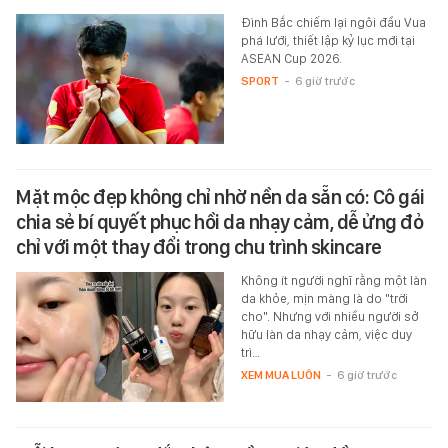
Đình Bắc chiếm lại ngôi đầu Vua
phá lưới, thiết lập kỷ lục mới tại
ASEAN Cup 2026.
SPORT
-
6 giờ trước
Mặt mộc đẹp không chỉ nhờ nền da sẵn có: Cô gái
chia sẻ bí quyết phục hồi da nhạy cảm, dễ ửng đỏ
chỉ với một thay đổi trong chu trình skincare
Không ít người nghĩ rằng một làn
da khỏe, mịn màng là do "trời
cho". Nhưng với nhiều người sở
hữu làn da nhạy cảm, việc duy
trì…
XEM MUA LUÔN
-
6 giờ trước