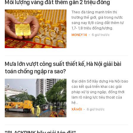
Mỗi lượng vàng đắt thêm gần 2 triệu đồng
Theo đà tăng mạnh trên thị
trường thế giới, giá trong nước
sáng nay 8/8 cũng đắt thêm từ
1,7- 1,8 triệu đồng/lượng.
MONEY.14
-
6 giờ trước
Mưa lớn vượt công suất thiết kế, Hà Nội giải bài
toán chống ngập ra sao?
Đại diện Sở Xây dựng Hà Nội báo
cáo kết quả triển khai các giải
pháp xử lý úng ngập, đồng thời
làm rõ năng lực tiêu thoát của
hệ…
XÃ HỘI
-
6 giờ trước