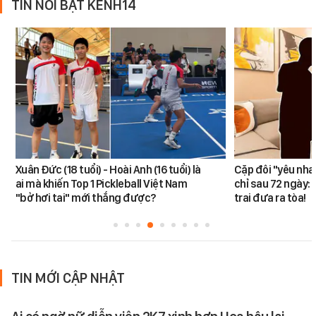
TIN NỔI BẬT KÊNH14
Xuân Đức (18 tuổi) - Hoài Anh (16 tuổi) là
Cặp đôi "yêu nha
ai mà khiến Top 1 Pickleball Việt Nam
chỉ sau 72 ngày: 
"bở hơi tai" mới thắng được?
trai đưa ra tòa!
TIN MỚI CẬP NHẬT