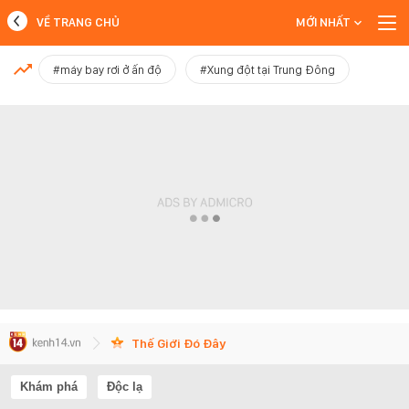
VỀ TRANG CHỦ
MỚI NHẤT
MỚI NHẤT
#máy bay rơi ở ấn độ
#Xung đột tại Trung Đông
Xem thêm
Thế Giới Đó Đây
Khám phá
Độc lạ