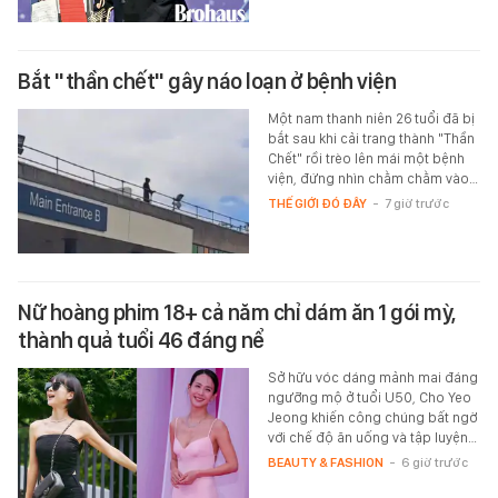
Bắt "thần chết" gây náo loạn ở bệnh viện
Một nam thanh niên 26 tuổi đã bị
bắt sau khi cải trang thành "Thần
Chết" rồi trèo lên mái một bệnh
viện, đứng nhìn chằm chằm vào…
THẾ GIỚI ĐÓ ĐÂY
-
7 giờ trước
Nữ hoàng phim 18+ cả năm chỉ dám ăn 1 gói mỳ,
thành quả tuổi 46 đáng nể
Sở hữu vóc dáng mảnh mai đáng
ngưỡng mộ ở tuổi U50, Cho Yeo
Jeong khiến công chúng bất ngờ
với chế độ ăn uống và tập luyện…
BEAUTY & FASHION
-
6 giờ trước