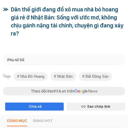
Dân thế giới đang đổ xô mua nhà bỏ hoang
giá rẻ ở Nhật Bản: Sống với ước mơ, không
chịu gánh nặng tài chính, chuyện gì đang xảy
ra?
Phụ nữ Số
Tags
Nhà Bỏ Hoang
Nhật Bản
Bất Động Sản
Theo dõi Kenh14.vn trên
Chia sẻ
Sao chép link
CÙNG MỤC
ĐANG HOT