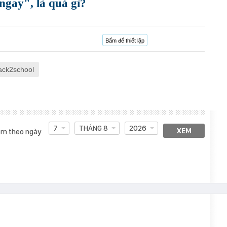
 ngay", là quả gì?
Bấm để thiết lập
ack2school
7
THÁNG 8
2026
XEM
m theo ngày