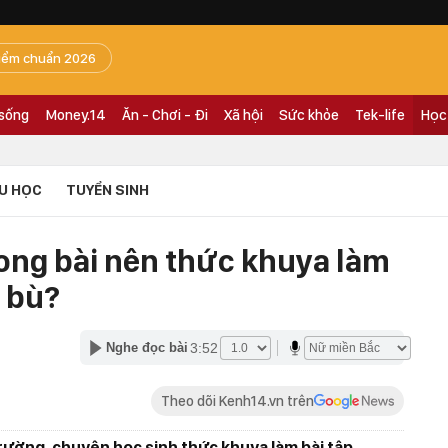
iểm chuẩn 2026
 sống
Money.14
Ăn - Chơi - Đi
Xã hội
Sức khỏe
Tek-life
Học
U HỌC
TUYỂN SINH
ong bài nên thức khuya làm
 bù?
3:52
Nghe đọc bài
Theo dõi Kenh14.vn trên
trường, chuyện học sinh thức khuya làm bài tập