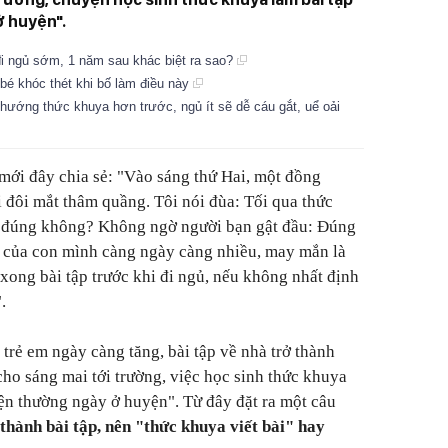
ở huyện".
đi ngủ sớm, 1 năm sau khác biệt ra sao?
 bé khóc thét khi bố làm điều này
 hướng thức khuya hơn trước, ngủ ít sẽ dễ cáu gắt, uể oải
ới đây chia sẻ: "Vào sáng thứ Hai, một đồng
i đôi mắt thâm quầng. Tôi nói đùa: Tối qua thức
p đúng không? Không ngờ người bạn gật đầu: Đúng
tập của con mình càng ngày càng nhiều, may mắn là
xong bài tập trước khi đi ngủ, nếu không nhất định
.
a trẻ em ngày càng tăng, bài tập về nhà trở thành
cho sáng mai tới trường, việc học sinh thức khuya
yện thường ngày ở huyện". Từ đây đặt ra một câu
thành bài tập, nên "thức khuya viết bài" hay