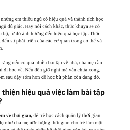
 những em thiếu ngủ có hiệu quả và thành tích học
gủ đủ giấc. Hay nói cách khác, thức khuya sẽ có
o bộ, từ đó ảnh hưởng đến hiệu quả học tập. Thức
đến sự phát triển của các cơ quan trong cơ thể và
h.
 rằng nếu có quá nhiều bài tập về nhà, cha mẹ cần
i đi học về. Nếu đến giờ nghỉ mà vẫn chưa xong,
hôm sau dậy sớm hơn để học bù phần còn dang dở.
 thiện hiệu quả việc làm bài tập
?
ệm về thời gian
, để trẻ học cách quản lý thời gian
 dụ như cha mẹ ước lượng thời gian cho trẻ làm một
xong có thể tự do phân bổ thời gian còn lại, sao cho