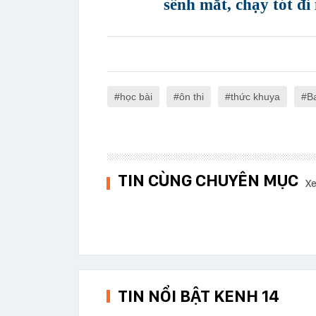
sểnh mắt, chạy tót đi
học bài
ôn thi
thức khuya
B
TIN CÙNG CHUYÊN MỤC
Xe
TIN NỔI BẬT KENH 14