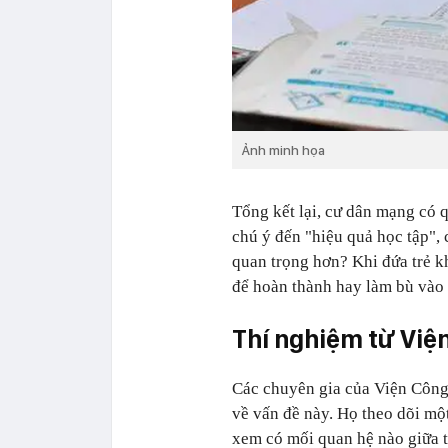
Ảnh minh họa
Tổng kết lại, cư dân mạng có 
chú ý đến "hiệu quả học tập", 
quan trọng hơn? Khi đứa trẻ k
để hoàn thành hay làm bù vào b
Thí nghiệm từ Việ
Các chuyên gia của Viện Công
về vấn đề này. Họ theo dõi một
xem có mối quan hệ nào giữa t