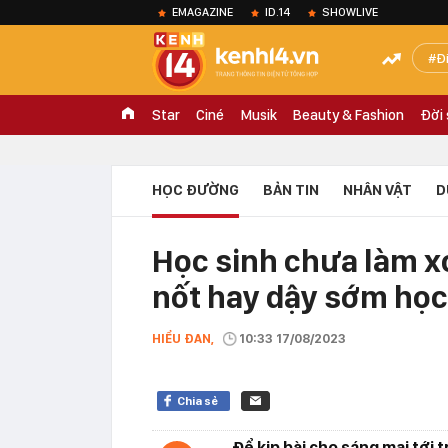
EMAGAZINE
ID.14
SHOWLIVE
Đ
Star
Ciné
Musik
Beauty & Fashion
Đời
HỌC ĐƯỜNG
BẢN TIN
NHÂN VẬT
D
Học sinh chưa làm x
nốt hay dậy sớm học
HIỂU ĐAN,
10:33 17/08/2023
Chia sẻ
Để kịp bài cho sáng mai tới 