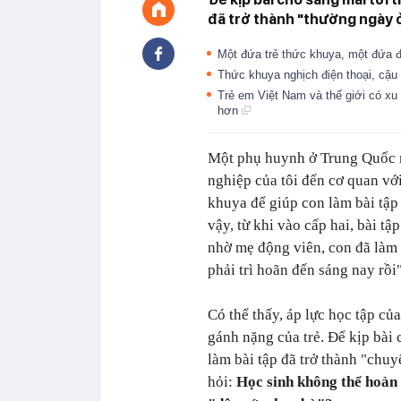
đã trở thành "thường ngày 
Một đứa trẻ thức khuya, một đứa 
Thức khuya nghịch điện thoại, cậu
Trẻ em Việt Nam và thế giới có xu
hơn
Một phụ huynh ở Trung Quốc m
nghiệp của tôi đến cơ quan vớ
khuya để giúp con làm bài tậ
vậy, từ khi vào cấp hai, bài 
nhờ mẹ động viên, con đã làm 
phải trì hoãn đến sáng nay rồi"
Có thể thấy, áp lực học tập củ
gánh nặng của trẻ. Để kịp bài 
làm bài tập đã trở thành "chu
hỏi:
Học sinh không thể hoàn 