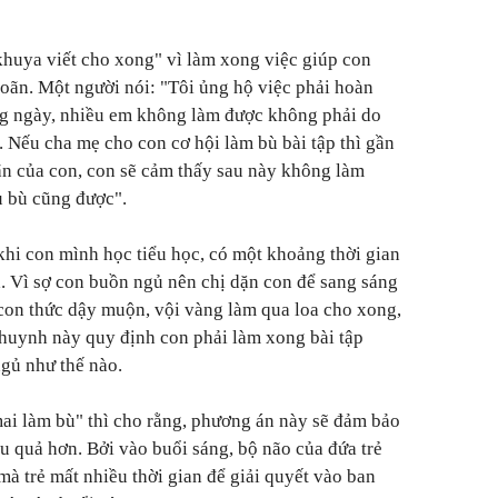
khuya viết cho xong" vì làm xong việc giúp con
hoãn. Một người nói: "Tôi ủng hộ việc phải hoàn
ong ngày, nhiều em không làm được không phải do
 Nếu cha mẹ cho con cơ hội làm bù bài tập thì gần
oãn của con, con sẽ cảm thấy sau này không làm
 bù cũng được".
khi con mình học tiểu học, có một khoảng thời gian
à. Vì sợ con buồn ngủ nên chị dặn con để sang sáng
con thức dậy muộn, vội vàng làm qua loa cho xong,
huynh này quy định con phải làm xong bài tập
ngủ như thế nào.
ai làm bù" thì cho rằng, phương án này sẽ đảm bảo
u quả hơn. Bởi vào buổi sáng, bộ não của đứa trẻ
à trẻ mất nhiều thời gian để giải quyết vào ban