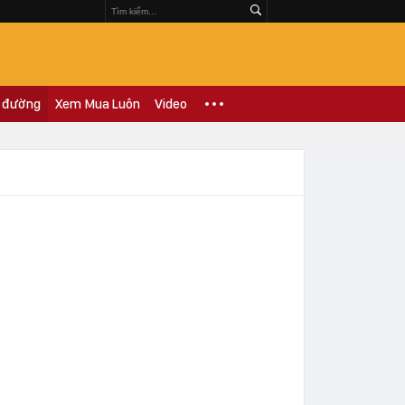
 đường
Xem Mua Luôn
Video