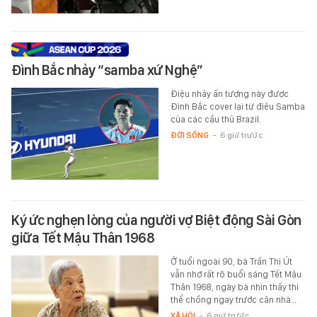
Đình Bắc nhảy “samba xứ Nghệ”
Điệu nhảy ấn tượng này được
Đình Bắc cover lại từ điệu Samba
của các cầu thủ Brazil.
ĐỜI SỐNG
-
6 giờ trước
Ký ức nghẹn lòng của người vợ Biệt động Sài Gòn
giữa Tết Mậu Thân 1968
Ở tuổi ngoài 90, bà Trần Thị Út
vẫn nhớ rất rõ buổi sáng Tết Mậu
Thân 1968, ngày bà nhìn thấy thi
thể chồng ngay trước căn nhà…
XÃ HỘI
-
6 giờ trước