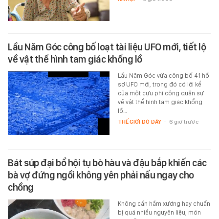
Lầu Năm Góc công bố loạt tài liệu UFO mới, tiết lộ
về vật thể hình tam giác khổng lồ
Lầu Năm Góc vừa công bố 41 hồ
sơ UFO mới, trong đó có lời kể
của một cựu phi công quân sự
về vật thể hình tam giác khổng
lồ…
THẾ GIỚI ĐÓ ĐÂY
-
6 giờ trước
Bát súp đại bổ hội tụ bò hàu và đậu bắp khiến các
bà vợ đứng ngồi không yên phải nấu ngay cho
chồng
Không cần hầm xương hay chuẩn
bị quá nhiều nguyên liệu, món