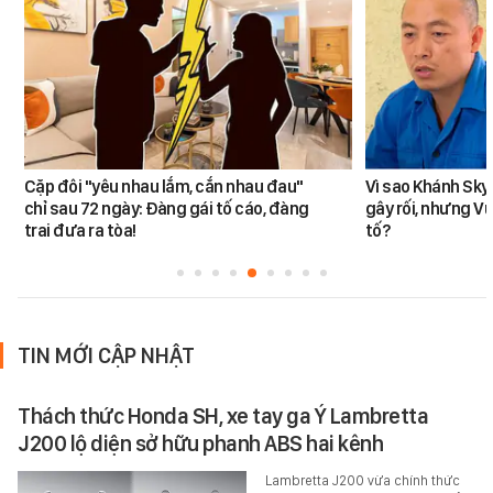
Cặp đôi "yêu nhau lắm, cắn nhau đau"
Vì sao Khánh Sky
chỉ sau 72 ngày: Đàng gái tố cáo, đàng
gây rối, nhưng V
trai đưa ra tòa!
tố?
TIN MỚI CẬP NHẬT
Thách thức Honda SH, xe tay ga Ý Lambretta
J200 lộ diện sở hữu phanh ABS hai kênh
Lambretta J200 vừa chính thức