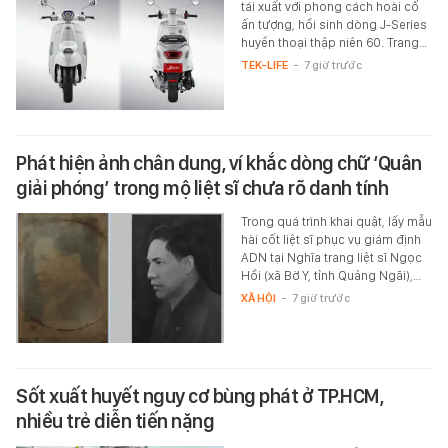
tái xuất với phong cách hoài cổ
ấn tượng, hồi sinh dòng J-Series
huyền thoại thập niên 60. Trang…
TEK-LIFE
-
7 giờ trước
Phát hiện ảnh chân dung, ví khắc dòng chữ ‘Quân
giải phóng’ trong mộ liệt sĩ chưa rõ danh tính
Trong quá trình khai quật, lấy mẫu
hài cốt liệt sĩ phục vụ giám định
ADN tại Nghĩa trang liệt sĩ Ngọc
Hồi (xã Bờ Y, tỉnh Quảng Ngãi),…
XÃ HỘI
-
7 giờ trước
Sốt xuất huyết nguy cơ bùng phát ở TP.HCM,
nhiều trẻ diễn tiến nặng