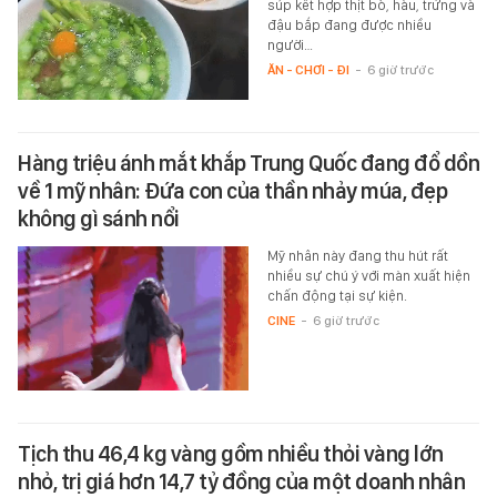
súp kết hợp thịt bò, hàu, trứng và
đậu bắp đang được nhiều
người…
ĂN - CHƠI - ĐI
-
6 giờ trước
Hàng triệu ánh mắt khắp Trung Quốc đang đổ dồn
về 1 mỹ nhân: Đứa con của thần nhảy múa, đẹp
không gì sánh nổi
Mỹ nhân này đang thu hút rất
nhiều sự chú ý với màn xuất hiện
chấn động tại sự kiện.
CINE
-
6 giờ trước
Tịch thu 46,4 kg vàng gồm nhiều thỏi vàng lớn
nhỏ, trị giá hơn 14,7 tỷ đồng của một doanh nhân