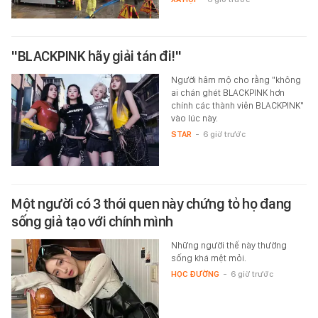
"BLACKPINK hãy giải tán đi!"
Người hâm mộ cho rằng "không
ai chán ghét BLACKPINK hơn
chính các thành viên BLACKPINK"
vào lúc này.
STAR
-
6 giờ trước
Một người có 3 thói quen này chứng tỏ họ đang
sống giả tạo với chính mình
Những người thế này thường
sống khá mệt mỏi.
HỌC ĐƯỜNG
-
6 giờ trước