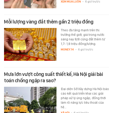
XEM MUA LUÔN
-
6 giờ trước
Mỗi lượng vàng đắt thêm gần 2 triệu đồng
Theo đà tăng mạnh trên thị
trường thế giới, giá trong nước
sáng nay 8/8 cũng đắt thêm từ
1,7- 1,8 triệu đồng/lượng.
MONEY.14
-
6 giờ trước
Mưa lớn vượt công suất thiết kế, Hà Nội giải bài
toán chống ngập ra sao?
Đại diện Sở Xây dựng Hà Nội báo
cáo kết quả triển khai các giải
pháp xử lý úng ngập, đồng thời
làm rõ năng lực tiêu thoát của
hệ…
XÃ HỘI
-
6 giờ trước