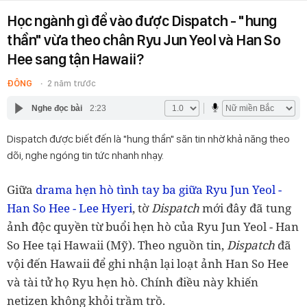
Học ngành gì để vào được Dispatch - "hung
thần" vừa theo chân Ryu Jun Yeol và Han So
Hee sang tận Hawaii?
ĐÔNG
2 năm trước
Nghe đọc bài
2:23
Dispatch được biết đến là "hung thần" săn tin nhờ khả năng theo
dõi, nghe ngóng tin tức nhanh nhạy.
Giữa
drama hẹn hò tình tay ba giữa Ryu Jun Yeol -
Han So Hee - Lee Hyeri
, tờ
Dispatch
mới đây đã tung
ảnh độc quyền từ buổi hẹn hò của Ryu Jun Yeol - Han
So Hee tại Hawaii (Mỹ). Theo nguồn tin,
Dispatch
đã
vội đến Hawaii để ghi nhận lại loạt ảnh Han So Hee
và tài tử họ Ryu hẹn hò. Chính điều này khiến
netizen không khỏi trầm trồ.