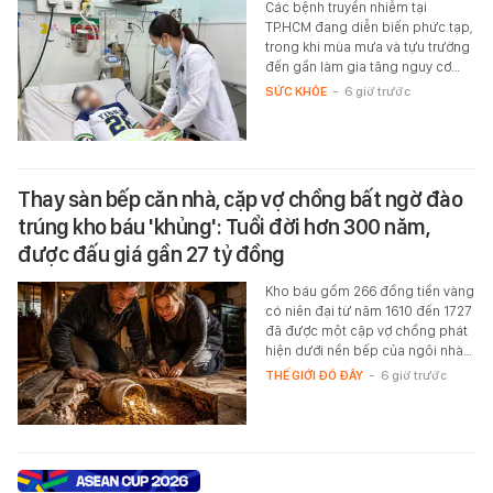
Các bệnh truyền nhiễm tại
TP.HCM đang diễn biến phức tạp,
trong khi mùa mưa và tựu trường
đến gần làm gia tăng nguy cơ…
SỨC KHỎE
-
6 giờ trước
Thay sàn bếp căn nhà, cặp vợ chồng bất ngờ đào
trúng kho báu 'khủng': Tuổi đời hơn 300 năm,
được đấu giá gần 27 tỷ đồng
Kho báu gồm 266 đồng tiền vàng
có niên đại từ năm 1610 đến 1727
đã được một cặp vợ chồng phát
hiện dưới nền bếp của ngôi nhà…
THẾ GIỚI ĐÓ ĐÂY
-
6 giờ trước