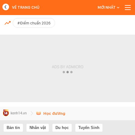
VỀ TRANG CHỦ
MỚI NHẤT
MỚI NHẤT
#Điểm chuẩn 2026
Xem thêm
Học đường
Bản tin
Nhân vật
Du học
Tuyển Sinh