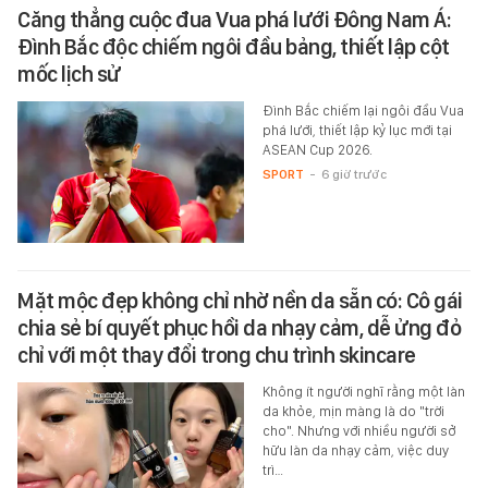
Căng thẳng cuộc đua Vua phá lưới Đông Nam Á:
Đình Bắc độc chiếm ngôi đầu bảng, thiết lập cột
mốc lịch sử
Đình Bắc chiếm lại ngôi đầu Vua
phá lưới, thiết lập kỷ lục mới tại
ASEAN Cup 2026.
SPORT
-
6 giờ trước
Mặt mộc đẹp không chỉ nhờ nền da sẵn có: Cô gái
chia sẻ bí quyết phục hồi da nhạy cảm, dễ ửng đỏ
chỉ với một thay đổi trong chu trình skincare
Không ít người nghĩ rằng một làn
da khỏe, mịn màng là do "trời
cho". Nhưng với nhiều người sở
hữu làn da nhạy cảm, việc duy
trì…