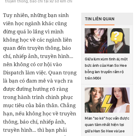
truyền thông, báo chí tại xứ sở kim chi
Tuy nhiên, những bạn sinh
TIN LIÊN QUAN
viên học ngành khác cũng
đừng quá lo lắng vì mình
không học về các ngành liên
quan đến truyền thông, báo
chí, nhiếp ảnh, truyền hình...
Giữa lùm xùm tình ái, một
nên không có cơ hội vào
bức ảnh của Han So Hee
Dispatch làm việc. Quan trọng
bỗng lan truyền rầm rộ
trên MXH
là bạn có đam mê và vạch ra
được đường hướng rõ ràng
trong hành trình chinh phục
mục tiêu của bản thân. Chẳng
hạn, nếu không học về truyền
Màn "so kè" học vấn được
thông, báo chí, nhiếp ảnh,
quan tâm nhất hiện tại
truyền hình... thì bạn phải
giữa Han So Hee và Lee