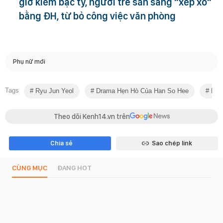
giờ kiếm bạc tỷ, người trẻ sẵn sàng "xếp xó"
bằng ĐH, từ bỏ công việc văn phòng
Phụ nữ mới
Tags
Ryu Jun Yeol
Drama Hẹn Hò Của Han So Hee
Disp
Theo dõi Kenh14.vn trên
Chia sẻ
Sao chép link
CÙNG MỤC
ĐANG HOT