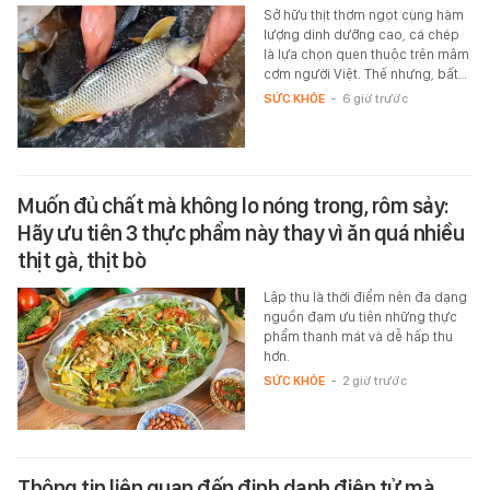
Sở hữu thịt thơm ngọt cùng hàm
lượng dinh dưỡng cao, cá chép
là lựa chọn quen thuộc trên mâm
cơm người Việt. Thế nhưng, bất…
SỨC KHỎE
-
6 giờ trước
Muốn đủ chất mà không lo nóng trong, rôm sảy:
Hãy ưu tiên 3 thực phẩm này thay vì ăn quá nhiều
thịt gà, thịt bò
Lập thu là thời điểm nên đa dạng
nguồn đạm ưu tiên những thực
phẩm thanh mát và dễ hấp thu
hơn.
SỨC KHỎE
-
2 giờ trước
Thông tin liên quan đến định danh điện tử mà