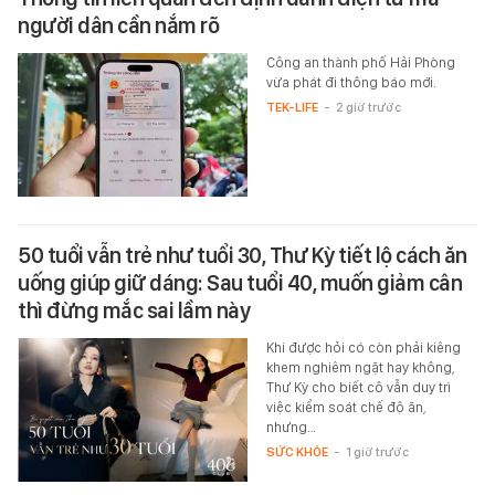
người dân cần nắm rõ
Công an thành phố Hải Phòng
vừa phát đi thông báo mới.
TEK-LIFE
-
2 giờ trước
50 tuổi vẫn trẻ như tuổi 30, Thư Kỳ tiết lộ cách ăn
uống giúp giữ dáng: Sau tuổi 40, muốn giảm cân
thì đừng mắc sai lầm này
Khi được hỏi có còn phải kiêng
khem nghiêm ngặt hay không,
Thư Kỳ cho biết cô vẫn duy trì
việc kiểm soát chế độ ăn,
nhưng…
SỨC KHỎE
-
1 giờ trước