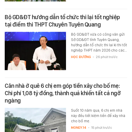
Bộ GD&ĐT hướng dẫn tổ chức thi lại tốt nghiệp
tại điểm thi THPT Chuyên Tuyên Quang
Bộ GD&ĐT vừa có công văn gửi
Sở GD&ĐT tỉnh Tuyên Quang,
hướng dẫn tổ chức thi lại kì thi tốt
nghiệp THPT năm 2026 cho các…
HỌC ĐƯỜNG
-
26 phút trước
Căn nhà ở quê 6 chị em góp tiền xây cho bố mẹ:
Chi phí 1,08 tỷ đồng, thành quả khiến tất cả ngỡ
ngàng
Suốt 10 năm qua, 6 chị em nhà
này đều tiết kiệm tiền để xây nhà
cho bố mẹ.
MONEY.14
-
15 phút trước