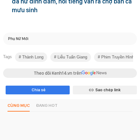
đả nữ đình đám, nổi tiếng vẫn ra chợ bán cá
mưu sinh
Phụ Nữ Mới
Tags
Thành Long
Liễu Tuấn Giang
Phim Truyền Hình
Theo dõi Kenh14.vn trên
Chia sẻ
Sao chép link
CÙNG MỤC
ĐANG HOT