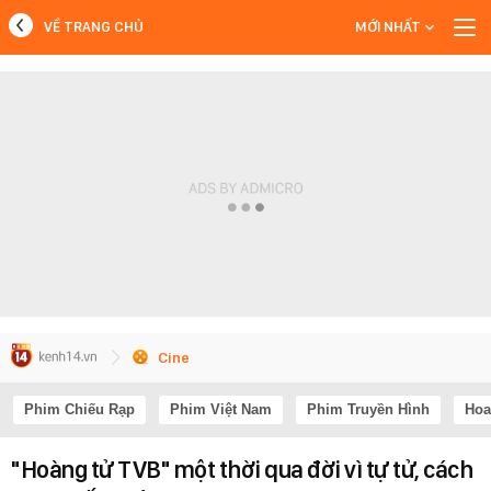
VỀ TRANG CHỦ
MỚI NHẤT
MỚI NHẤT
Xem thêm
Cine
Phim Chiếu Rạp
Phim Việt Nam
Phim Truyền Hình
Hoa
"Hoàng tử TVB" một thời qua đời vì tự tử, cách