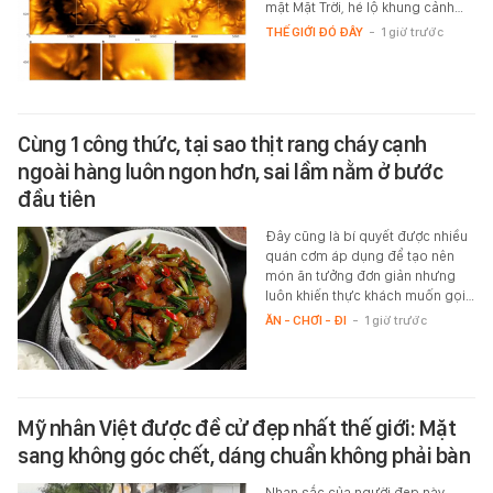
mặt Mặt Trời, hé lộ khung cảnh…
THẾ GIỚI ĐÓ ĐÂY
-
1 giờ trước
Cùng 1 công thức, tại sao thịt rang cháy cạnh
ngoài hàng luôn ngon hơn, sai lầm nằm ở bước
đầu tiên
Đây cũng là bí quyết được nhiều
quán cơm áp dụng để tạo nên
món ăn tưởng đơn giản nhưng
luôn khiến thực khách muốn gọi…
ĂN - CHƠI - ĐI
-
1 giờ trước
Mỹ nhân Việt được đề cử đẹp nhất thế giới: Mặt
sang không góc chết, dáng chuẩn không phải bàn
Nhan sắc của người đẹp này