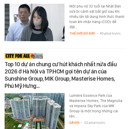
Một phụ nữ 32 tuổi tại Nhật Bản
vừa bị cảnh sát bắt giữ sau khi
nhiều lần lợi dụng hình thức thanh
toán khi nhận hàng (COD) để
đặt…
THẾ GIỚI ĐÓ ĐÂY
-
43 phút trước
Top 10 dự án chung cư hút khách nhất nửa đầu
2026 ở Hà Nội và TP.HCM gọi tên dự án của
Sunshine Group, MIK Group, Masterise Homes,
Phú Mỹ Hưng...
Lumière Essence Park của
Masterise Homes, The Magnolia
và Imperia Sky Park của MIK
Group là một trong những cái
tên…
XÃ HỘI
-
32 phút trước