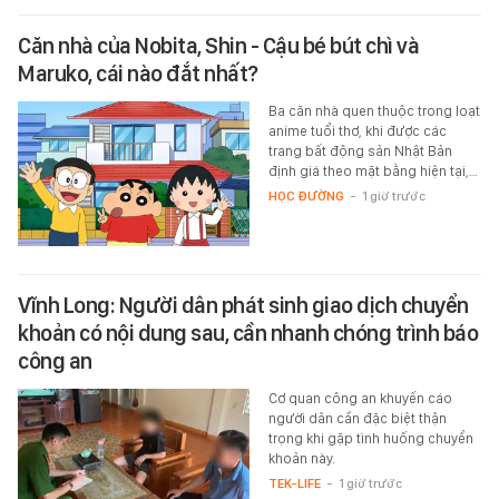
Căn nhà của Nobita, Shin - Cậu bé bút chì và
Maruko, cái nào đắt nhất?
Ba căn nhà quen thuộc trong loạt
anime tuổi thơ, khi được các
trang bất động sản Nhật Bản
định giá theo mặt bằng hiện tại,…
HỌC ĐƯỜNG
-
1 giờ trước
Vĩnh Long: Người dân phát sinh giao dịch chuyển
khoản có nội dung sau, cần nhanh chóng trình báo
công an
Cơ quan công an khuyến cáo
người dân cần đặc biệt thận
trọng khi gặp tình huống chuyển
khoản này.
TEK-LIFE
-
1 giờ trước