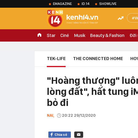
EMAGAZINE
ID.14
SHOWLIVE
W
Star
Ciné
Musik
Beauty & Fashion
Đời
TEK-LIFE
THE CONNECTED HOME
HO
"Hoàng thượng" luôn 
lòng đất", hất tung 
bỏ đi
NAI,
20:22 29/12/2020
Chia sẻ