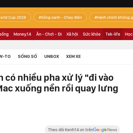
orld Cup 2026
Sống xanh - Chạy điện
Hành chính không g
 sống
Money.14
Ăn - Chơi - Đi
Xã hội
Sức khỏe
Tek-life
Học
W-TO
SỐNG SỐ
UNBOX
XEM XE
có nhiều pha xử lý "đi vào
iMac xuống nền rồi quay lưng
Theo dõi Kenh14.vn trên