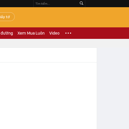
iấy tờ
 đường
Xem Mua Luôn
Video