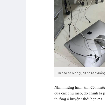
Em nào có biết gì, tự nó rớt xuốn
Nhìn những hình ảnh đó, nhiều
của các chú mèo, đó chính là 
thường ở huyện" thôi bạn ơi!