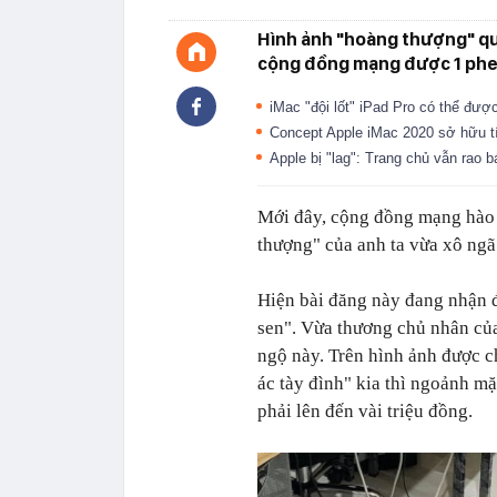
Hình ảnh "hoàng thượng" qua
cộng đồng mạng được 1 phe
iMac "đội lốt" iPad Pro có thể đ
Concept Apple iMac 2020 sở hữu t
Apple bị "lag": Trang chủ vẫn rao 
Mới đây, cộng đồng mạng hào h
thượng" của anh ta vừa xô ng
Hiện bài đăng này đang nhận đ
sen". Vừa thương chủ nhân củ
ngộ này. Trên hình ảnh được ch
ác tày đình" kia thì ngoảnh mặt
phải lên đến vài triệu đồng.