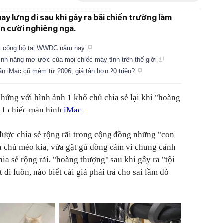
y lưng đi sau khi gây ra bãi chiến trường làm
n cười nghiêng ngả.
ược công bố tại WWDC năm nay
ính năng mơ ước của mọi chiếc máy tính trên thế giới
bán iMac cũ mèm từ 2006, giá tận hơn 20 triệu?
ứng với hình ảnh 1 khổ chủ chia sẻ lại khi "hoàng
ã 1 chiếc màn hình
iMac
.
ược chia sẻ rộng rãi trong cộng đồng những "con
a chú mèo kia, vừa gật gù đồng cảm vì chung cảnh
ia sẻ rộng rãi, "hoàng thượng" sau khi gây ra "tội
 đi luôn, nào biết cái giá phải trả cho sai lầm đó