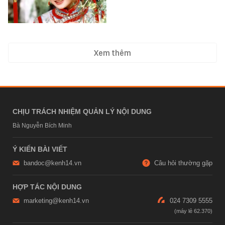
Xem thêm
CHỊU TRÁCH NHIỆM QUẢN LÝ NỘI DUNG
Bà Nguyễn Bích Minh
Ý KIẾN BÀI VIẾT
bandoc@kenh14.vn
Câu hỏi thường gặp
HỢP TÁC NỘI DUNG
marketing@kenh14.vn
024 7309 5555