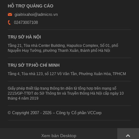
HỖ TRỢ QUẢNG CÁO
giaitrixahoi@admicro.vn
02473007108
TRỤ SỞ HÀ NỘI
Tầng 21, Tòa nhà Center Building, Hapulico Complex, Số 01, phố
Nguyễn Huy Tưởng, phường Thanh Xuân, thành phố Hà Nội
TRỤ SỞ TP.HỒ CHÍ MINH
Tầng 4, Tòa nhà 123, số 127 Võ Văn Tần, Phường Xuân Hòa, TPHCM
Giấy phép thiết lập trang thông tin điện tử tổng hợp trên mạng số
2215/GP-TTĐT do Sở Thông tin và Truyền thông Hà Nội cấp ngày 10
tháng 4 năm 2019
© Copyright 2007 - 2026 – Công ty Cổ phần VCCorp
Xem bản Desktop