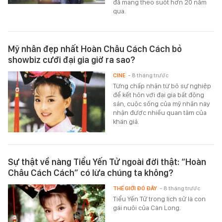
đã mang theo suốt hơn 20 năm
qua.
Mỹ nhân đẹp nhất Hoàn Châu Cách Cách bỏ
showbiz cưới đại gia giờ ra sao?
CINE
- 8 tháng trước
Từng chấp nhận từ bỏ sự nghiệp
để kết hôn với đại gia bất động
sản, cuộc sống của mỹ nhân này
nhận được nhiều quan tâm của
khán giả.
Sự thật về nàng Tiểu Yến Tử ngoài đời thật: “Hoàn
Châu Cách Cách” có lừa chúng ta không?
THẾ GIỚI ĐÓ ĐÂY
- 8 tháng trước
Tiểu Yến Tử trong lịch sử là con
gái nuôi của Càn Long.