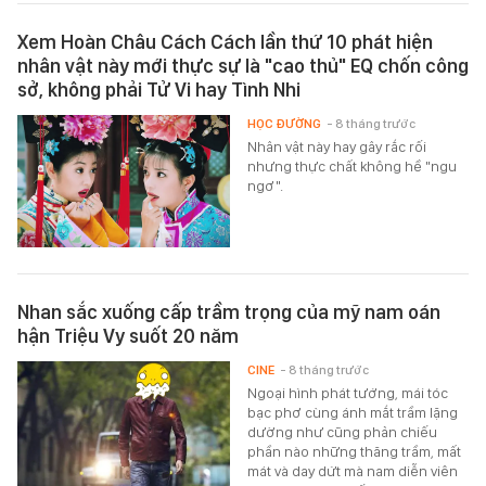
Xem Hoàn Châu Cách Cách lần thứ 10 phát hiện
nhân vật này mới thực sự là "cao thủ" EQ chốn công
sở, không phải Tử Vi hay Tình Nhi
HỌC ĐƯỜNG
- 8 tháng trước
Nhân vật này hay gây rắc rối
nhưng thực chất không hề "ngu
ngơ".
Nhan sắc xuống cấp trầm trọng của mỹ nam oán
hận Triệu Vy suốt 20 năm
CINE
- 8 tháng trước
Ngoại hình phát tướng, mái tóc
bạc phơ cùng ánh mắt trầm lặng
dường như cũng phản chiếu
phần nào những thăng trầm, mất
mát và day dứt mà nam diễn viên