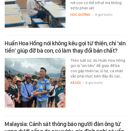
nơi con có thể trở về mà không
sợ bị phán xét.
HỌC ĐƯỜNG
-
6 giờ trước
Huấn Hoa Hồng nói không kêu gọi từ thiện, chỉ ‘xin
tiền’ giúp đỡ bà con, có làm thay đổi bản chất?
Theo luật sư, dù Huấn Hoa Hồng
gọi là “xin tiền” để giúp đỡ bà
con gặp thiên tai, lũ lụt, cá nhân
vẫn phải thực hiện đầy đủ các…
XÃ HỘI
-
6 giờ trước
Malaysia: Cảnh sát thông báo người đàn ông tử