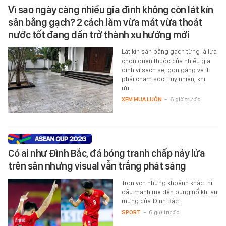
Vì sao ngày càng nhiều gia đình không còn lát kín
sân bằng gạch? 2 cách làm vừa mát vừa thoát
nước tốt đang dần trở thành xu hướng mới
Lát kín sân bằng gạch từng là lựa
chọn quen thuộc của nhiều gia
đình vì sạch sẽ, gọn gàng và ít
phải chăm sóc. Tuy nhiên, khi
ưu…
XEM MUA LUÔN
-
6 giờ trước
Có ai như Đình Bắc, đá bóng tranh chấp nảy lửa
trên sân nhưng visual vẫn trắng phát sáng
Trọn vẹn những khoảnh khắc thi
đấu mạnh mẽ đến bùng nổ khi ăn
mừng của Đình Bắc.
SPORT
-
6 giờ trước