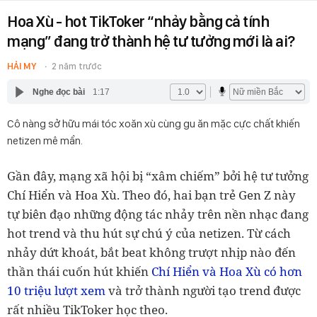
Hoa Xù - hot TikToker “nhảy bằng cả tính
mạng” đang trở thành hệ tư tưởng mới là ai?
HẢI MY
2 năm trước
Nghe đọc bài
1:17
Cô nàng sở hữu mái tóc xoăn xù cùng gu ăn mặc cực chất khiến
netizen mê mẩn.
Gần đây, mạng xã hội bị “xâm chiếm” bởi hệ tư tưởng
Chí Hiển và Hoa Xù. Theo đó, hai bạn trẻ Gen Z này
tự biên đạo những động tác nhảy trên nền nhạc đang
hot trend và thu hút sự chú ý của netizen. Từ cách
nhảy dứt khoát, bắt beat không trượt nhịp nào đến
thần thái cuốn hút khiến
Chí Hiển và Hoa Xù có hơn
10 triệu lượt xem
và trở thành người tạo trend được
rất nhiều TikToker học theo.