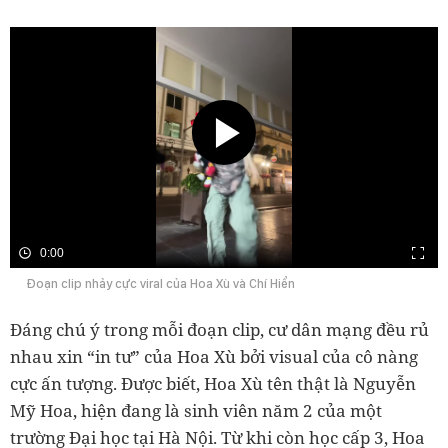
0:00
Đoạn clip nhảy cực viral của Hoa Xù và Chí Hiển
Đáng chú ý trong mỗi đoạn clip, cư dân mạng đều rủ
nhau xin “in tư” của Hoa Xù bởi visual của cô nàng
cực ấn tượng. Được biết, Hoa Xù tên thật là Nguyễn
Mỹ Hoa, hiện đang là sinh viên năm 2 của một
trường Đại học tại Hà Nội. Từ khi còn học cấp 3, Hoa