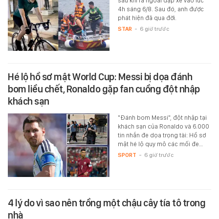
sau khi ra ngoài đạp xe vào lúc
4h sáng 6/8. Sau đó, anh được
phát hiện đã qua đời.
STAR
-
6 giờ trước
Hé lộ hồ sơ mật World Cup: Messi bị dọa đánh
bom liều chết, Ronaldo gặp fan cuồng đột nhập
khách sạn
"Đánh bom Messi", đột nhập tại
khách sạn của Ronaldo và 6.000
tin nhắn đe dọa trọng tài: Hồ sơ
mật hé lộ quy mô các mối đe…
SPORT
-
6 giờ trước
4 lý do vì sao nên trồng một chậu cây tía tô trong
nhà