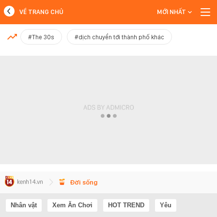
VỀ TRANG CHỦ
MỚI NHẤT
MỚI NHẤT
#The 30s
#dịch chuyển tới thành phố khác
Xem thêm
Đời sống
Nhân vật
Xem Ăn Chơi
HOT TREND
Yêu