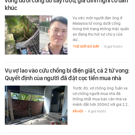
vong dưới cống do say rượu, gia đình nghi có uẩn
khúc
Vụ việc một người đàn ông ở
Malaysia tử vong dưới cống
trong tình trạng không mặc quần
áo đang thu hút sự chú ý của
dư…
THẾ GIỚI ĐÓ ĐÂY
-
6 giờ trước
Vụ vợ lao vào cứu chồng bị điện giật, cả 2 tử vong:
Quyết định của người đã đặt cọc tiền mua nhà
Trước đó, vợ chồng ông Tuấn và
vợ chồng người mua nhà đã
thống nhất mua bán căn nhà và
mảnh đất hơn 300m2 với giá 2,2…
XÃ HỘI
-
6 giờ trước