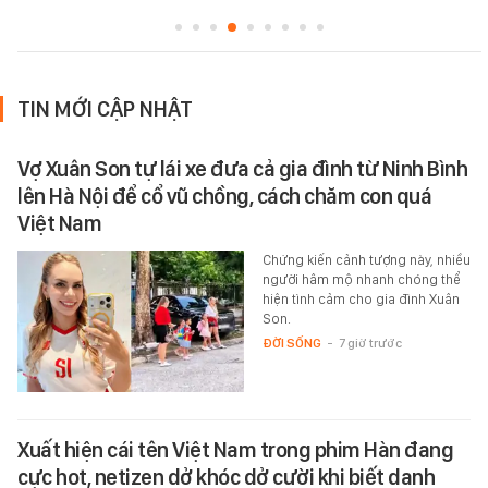
TIN MỚI CẬP NHẬT
Vợ Xuân Son tự lái xe đưa cả gia đình từ Ninh Bình
lên Hà Nội để cổ vũ chồng, cách chăm con quá
Việt Nam
Chứng kiến cảnh tượng này, nhiều
người hâm mộ nhanh chóng thể
hiện tình cảm cho gia đình Xuân
Son.
ĐỜI SỐNG
-
7 giờ trước
Xuất hiện cái tên Việt Nam trong phim Hàn đang
cực hot, netizen dở khóc dở cười khi biết danh