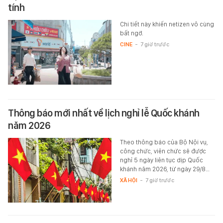
tính
Chi tiết này khiến netizen vô cùng
bất ngờ.
CINE
-
7 giờ trước
Thông báo mới nhất về lịch nghỉ lễ Quốc khánh
năm 2026
Theo thông báo của Bộ Nội vụ,
công chức, viên chức sẽ được
nghỉ 5 ngày liên tục dịp Quốc
khánh năm 2026, từ ngày 29/8…
XÃ HỘI
-
7 giờ trước