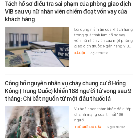
Tách hồ sơ điều tra sai phạm của phòng giao dịch
VIB sau vụ nữ nhân viên chiếm đoạt vốn vay của
khách hàng
Lợi dụng niềm tin của khách hàng
trong quá trình làm hồ sơ vay
vốn, nữ nhân viên của một phòng
giao dịch thuộc Ngân hàng VIB…
XÃ HỘI
-
7 giờ trước
Công bố nguyên nhân vụ cháy chung cư ở Hồng
Kông (Trung Quốc) khiến 168 người tử vong sau 9
tháng: Chỉ bắt nguồn từ một đầu thuốc lá
Vụ hoả hoạn thảm khốc đã cướp
đi sinh mạng của ít nhất 168
người.
THẾ GIỚI ĐÓ ĐÂY
-
6 giờ trước