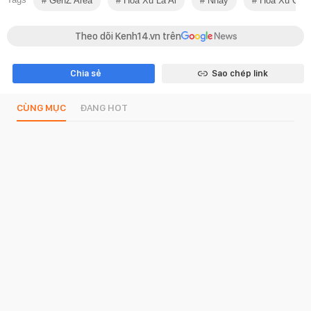
GenZ Area
Hoa Xù Là Ai
Nhảy
Hoa Xù Chí 
Theo dõi Kenh14.vn trên
Chia sẻ
Sao chép link
CÙNG MỤC
ĐANG HOT