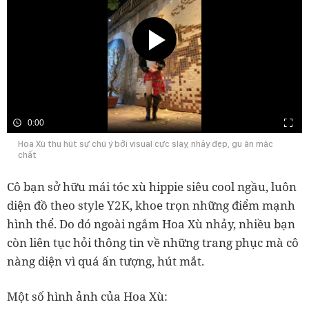
0:00
Hoa Xù thu hút sự chú ý bởi visual cực slay, nhảy đẹp, gu ăn mặc
chất
Cô bạn sở hữu mái tóc xù hippie siêu cool ngầu, luôn
diện đồ theo style Y2K, khoe trọn những điểm mạnh
hình thể. Do đó ngoài ngắm Hoa Xù nhảy, nhiều bạn
còn liên tục hỏi thông tin về những trang phục mà cô
nàng diện vì quá ấn tượng, hút mắt.
Một số hình ảnh của Hoa Xù: