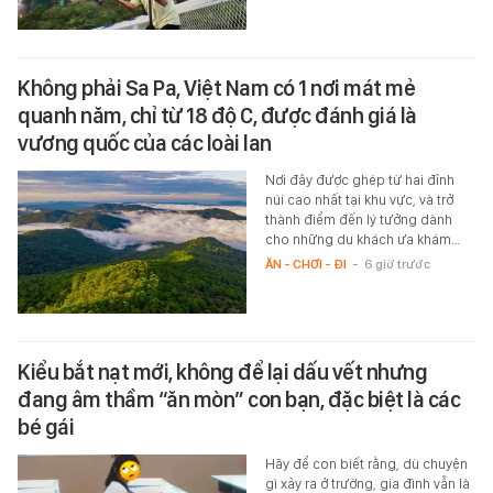
Không phải Sa Pa, Việt Nam có 1 nơi mát mẻ
quanh năm, chỉ từ 18 độ C, được đánh giá là
vương quốc của các loài lan
Nơi đây được ghép từ hai đỉnh
núi cao nhất tại khu vực, và trở
thành điểm đến lý tưởng dành
cho những du khách ưa khám…
ĂN - CHƠI - ĐI
-
6 giờ trước
Kiểu bắt nạt mới, không để lại dấu vết nhưng
đang âm thầm “ăn mòn” con bạn, đặc biệt là các
bé gái
Hãy để con biết rằng, dù chuyện
gì xảy ra ở trường, gia đình vẫn là