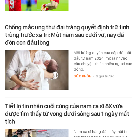
Chồng mắc ung thư đại tràng quyết định trữ tinh
trùng trước xạ trị: Một năm sau cưới vợ, nay đã
đón con đầu lòng
Mối lương duyên của cặp đôi bắt
đầu từ năm 2024, mở ra những
câu chuyện khiến nhiều người xúc
động.
SỨC KHỎE
-
6 giờ trước
Tiết lộ tin nhắn cuối cùng của nam ca sĩ 8X vừa
được tìm thấy tử vong dưới sông sau 1 ngày mất
tích
Nam ca sĩ hàng đầu này mất tích