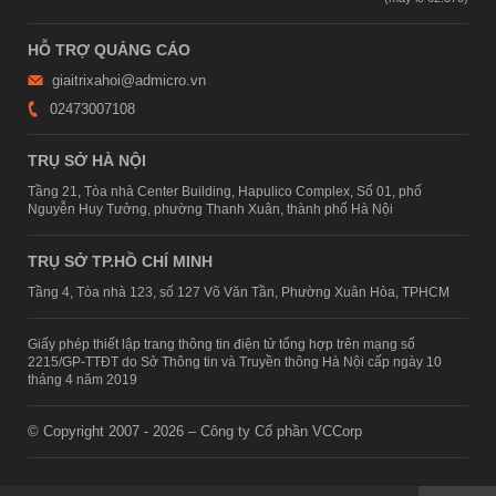
HỖ TRỢ QUẢNG CÁO
giaitrixahoi@admicro.vn
02473007108
TRỤ SỞ HÀ NỘI
Tầng 21, Tòa nhà Center Building, Hapulico Complex, Số 01, phố
Nguyễn Huy Tưởng, phường Thanh Xuân, thành phố Hà Nội
TRỤ SỞ TP.HỒ CHÍ MINH
Tầng 4, Tòa nhà 123, số 127 Võ Văn Tần, Phường Xuân Hòa, TPHCM
Giấy phép thiết lập trang thông tin điện tử tổng hợp trên mạng số
2215/GP-TTĐT do Sở Thông tin và Truyền thông Hà Nội cấp ngày 10
tháng 4 năm 2019
© Copyright 2007 - 2026 – Công ty Cổ phần VCCorp