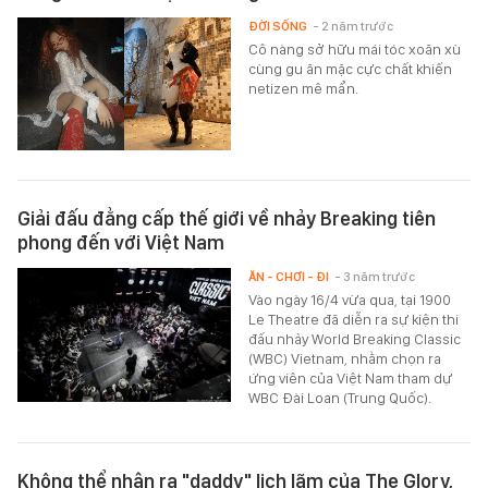
ĐỜI SỐNG
- 2 năm trước
Cô nàng sở hữu mái tóc xoăn xù
cùng gu ăn mặc cực chất khiến
netizen mê mẩn.
Giải đấu đẳng cấp thế giới về nhảy Breaking tiên
phong đến với Việt Nam
ĂN - CHƠI - ĐI
- 3 năm trước
Vào ngày 16/4 vừa qua, tại 1900
Le Theatre đã diễn ra sự kiện thi
đấu nhảy World Breaking Classic
(WBC) Vietnam, nhằm chọn ra
ứng viên của Việt Nam tham dự
WBC Đài Loan (Trung Quốc).
Không thể nhận ra "daddy" lịch lãm của The Glory,