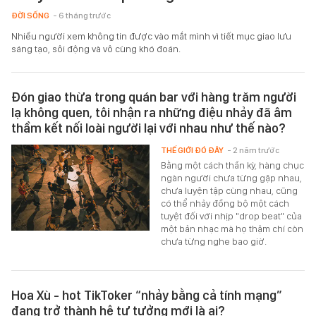
ĐỜI SỐNG
- 6 tháng trước
Nhiều người xem không tin được vào mắt mình vì tiết mục giao lưu
sáng tạo, sôi động và vô cùng khó đoán.
Đón giao thừa trong quán bar với hàng trăm người
lạ không quen, tôi nhận ra những điệu nhảy đã âm
thầm kết nối loài người lại với nhau như thế nào?
THẾ GIỚI ĐÓ ĐÂY
- 2 năm trước
Bằng một cách thần kỳ, hàng chục
ngàn người chưa từng gặp nhau,
chưa luyện tập cùng nhau, cũng
có thể nhảy đồng bộ một cách
tuyệt đối với nhịp "drop beat" của
một bản nhạc mà họ thậm chí còn
chưa từng nghe bao giờ.
Hoa Xù - hot TikToker “nhảy bằng cả tính mạng”
đang trở thành hệ tư tưởng mới là ai?