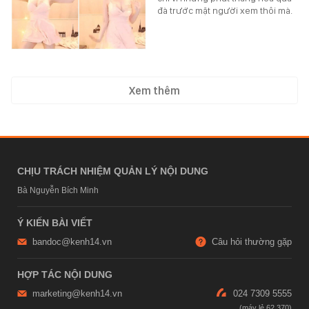
đà trước mặt người xem thôi mà.
Xem thêm
CHỊU TRÁCH NHIỆM QUẢN LÝ NỘI DUNG
Bà Nguyễn Bích Minh
Ý KIẾN BÀI VIẾT
bandoc@kenh14.vn
Câu hỏi thường gặp
HỢP TÁC NỘI DUNG
marketing@kenh14.vn
024 7309 5555