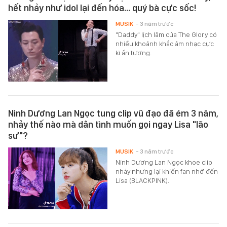
hết nhảy như idol lại đến hóa... quý bà cực sốc!
MUSIK
- 3 năm trước
"Daddy" lịch lãm của The Glory có
nhiều khoảnh khắc âm nhạc cực
kì ấn tượng.
Ninh Dương Lan Ngọc tung clip vũ đạo đã ém 3 năm,
nhảy thế nào mà dân tình muốn gọi ngay Lisa "lão
sư"?
MUSIK
- 3 năm trước
Ninh Dương Lan Ngọc khoe clip
nhảy nhưng lại khiến fan nhớ đến
Lisa (BLACKPINK).