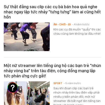
Sự thật đằng sau clip các cụ bà bán hoa quả nghe
nhạc ngay lập tức nhảy "tưng tưng" làm ai cũng hết
hồn
ĂN - CHƠI - ĐI
- 4 năm trước
Khi các cụ đã muốn "quẩy" thì các
cháu cũng làm không lại đâu nhé!
Một nữ streamer lên tiếng ủng hộ các bạn trẻ "nhún
nhảy vòng ba" trên tàu điện, cộng đồng mạng lập
tức phản ứng cực gắt!
SPORT
- 5 năm trước
Sau khi đoạn clip các bạn trẻ
nhún nhảy trên tàu điện vấp phải
nhiều ý kiến phản đối, một nữ
streamer đã bất ngờ lên tiếng tán