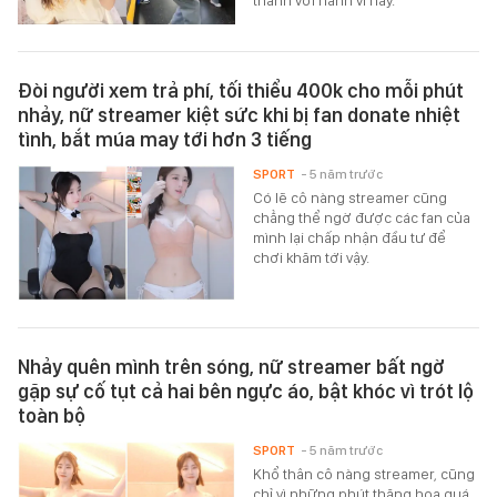
thành với hành vi này.
Đòi người xem trả phí, tối thiểu 400k cho mỗi phút
nhảy, nữ streamer kiệt sức khi bị fan donate nhiệt
tình, bắt múa may tới hơn 3 tiếng
SPORT
- 5 năm trước
Có lẽ cô nàng streamer cũng
chẳng thể ngờ được các fan của
mình lại chấp nhận đầu tư để
chơi khăm tới vậy.
Nhảy quên mình trên sóng, nữ streamer bất ngờ
gặp sự cố tụt cả hai bên ngực áo, bật khóc vì trót lộ
toàn bộ
SPORT
- 5 năm trước
Khổ thân cô nàng streamer, cũng
chỉ vì những phút thăng hoa quá