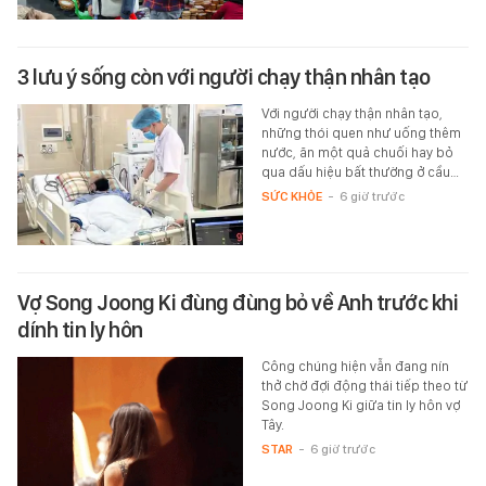
3 lưu ý sống còn với người chạy thận nhân tạo
Với người chạy thận nhân tạo,
những thói quen như uống thêm
nước, ăn một quả chuối hay bỏ
qua dấu hiệu bất thường ở cầu…
SỨC KHỎE
-
6 giờ trước
Vợ Song Joong Ki đùng đùng bỏ về Anh trước khi
dính tin ly hôn
Công chúng hiện vẫn đang nín
thở chờ đợi động thái tiếp theo từ
Song Joong Ki giữa tin ly hôn vợ
Tây.
STAR
-
6 giờ trước