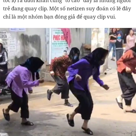
tóc lộ ra dưới khăn cũng "tố cáo" đây là những người
trẻ đang quay clip. Một số netizen suy đoán có lẽ đây
chỉ là một nhóm bạn đóng giả để quay clip vui.