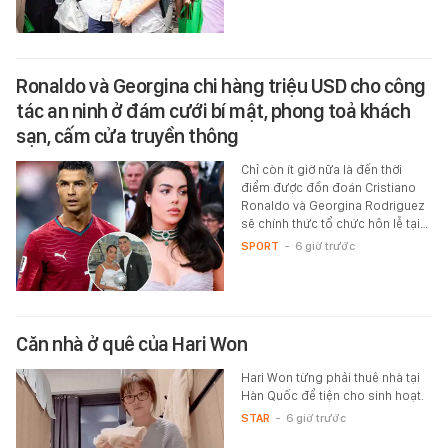
Ronaldo và Georgina chi hàng triệu USD cho công
tác an ninh ở đám cưới bí mật, phong toả khách
sạn, cấm cửa truyền thông
Chỉ còn ít giờ nữa là đến thời
điểm được đồn đoán Cristiano
Ronaldo và Georgina Rodriguez
sẽ chính thức tổ chức hôn lễ tại…
SPORT
-
6 giờ trước
Căn nhà ở quê của Hari Won
Hari Won từng phải thuê nhà tại
Hàn Quốc để tiện cho sinh hoạt.
STAR
-
6 giờ trước