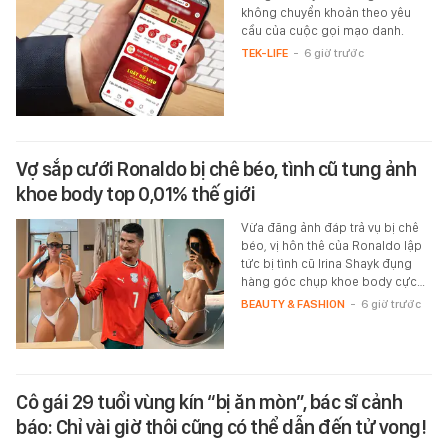
không chuyển khoản theo yêu
cầu của cuộc gọi mạo danh.
TEK-LIFE
-
6 giờ trước
Vợ sắp cưới Ronaldo bị chê béo, tình cũ tung ảnh
khoe body top 0,01% thế giới
Vừa đăng ảnh đáp trả vụ bị chê
béo, vị hôn thê của Ronaldo lập
tức bị tình cũ Irina Shayk đụng
hàng góc chụp khoe body cực…
BEAUTY & FASHION
-
6 giờ trước
Cô gái 29 tuổi vùng kín “bị ăn mòn”, bác sĩ cảnh
báo: Chỉ vài giờ thôi cũng có thể dẫn đến tử vong!