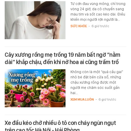
Từ cơn đau vùng mông, chỉ trong
vòng 24 giờ, da cô chuyển sang
màu tím và sốt cao kéo dài. Điều
khiến mọi người rợn người là…
SỨC KHỎE
-
6 giờ trước
Cây xương rồng mẹ trồng 19 năm bất ngờ “nằm
dài” khắp chậu, đến khi nở hoa ai cũng trầm trồ
Không còn là một “quả cầu gai”
nhỏ bé đặt bên cửa sổ, những
chậu xương rồng được một
người mẹ chăm sóc suốt gần
hai…
XEM MUA LUÔN
-
6 giờ trước
Xe đầu kéo chở nhiều ô tô con cháy ngùn ngụt
trên cao tốc Hà Nội - Hải Phòng