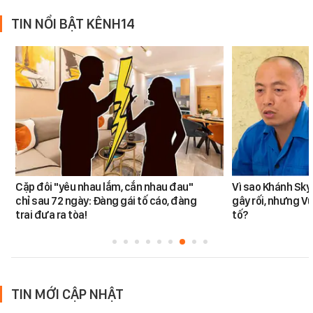
TIN NỔI BẬT KÊNH14
Cặp đôi "yêu nhau lắm, cắn nhau đau"
Vì sao Khánh Sky
chỉ sau 72 ngày: Đàng gái tố cáo, đàng
gây rối, nhưng V
trai đưa ra tòa!
tố?
TIN MỚI CẬP NHẬT