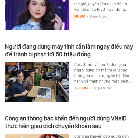
tác giả, quyền liên quan đặt ra
vấn đề pháp lý với hoạt động…
MUSIK
-
6 giờ trước
Người đang dùng máy tính cần làm ngay điều này
để tránh bị phạt tới 50 triệu đồng
Chỉ với một vài bước đơn giản,
người dùng có thể tra cứu các
thông tin quan trọng về hệ điều
hành để tránh những mức phạt…
TEK-LIFE
-
6 giờ trước
Công an thông báo khẩn đến người dùng VNeID
thực hiện giao dịch chuyển khoản sau
Công an khuyến cáo người dân