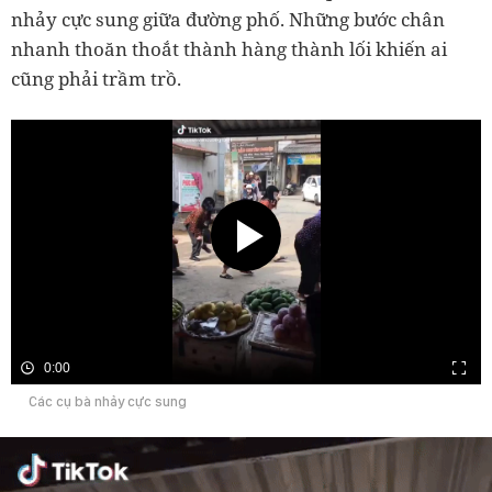
nhảy cực sung giữa đường phố. Những bước chân
nhanh thoăn thoắt thành hàng thành lối khiến ai
cũng phải trầm trồ.
0:00
Các cụ bà nhảy cực sung