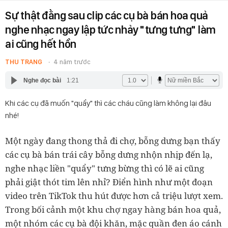
Sự thật đằng sau clip các cụ bà bán hoa quả
nghe nhạc ngay lập tức nhảy "tưng tưng" làm
ai cũng hết hồn
THU TRANG
4 năm trước
Nghe đọc bài
1:21
Khi các cụ đã muốn "quẩy" thì các cháu cũng làm không lại đâu
nhé!
Một ngày đang thong thả đi chợ, bỗng dưng bạn thấy
các cụ bà bán trái cây bỗng dưng nhộn nhịp đến lạ,
nghe nhạc liền "quẩy" tưng bừng thì có lẽ ai cũng
phải giật thót tim lên nhỉ? Điển hình như một đoạn
video trên
TikTok thu hút được hơn cả triệu lượt xem.
Trong bối cảnh một khu chợ ngay hàng bán hoa quả,
một nhóm các cụ bà đội khăn, mặc quần đen áo cánh