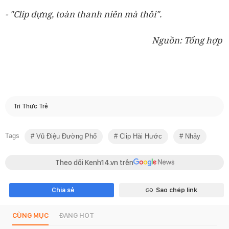
- "Clip dựng, toàn thanh niên mà thôi".
Nguồn: Tổng hợp
Trí Thức Trẻ
Tags
Vũ Điệu Đường Phố
Clip Hài Hước
Nhảy
Theo dõi Kenh14.vn trên
Chia sẻ
Sao chép link
CÙNG MỤC
ĐANG HOT