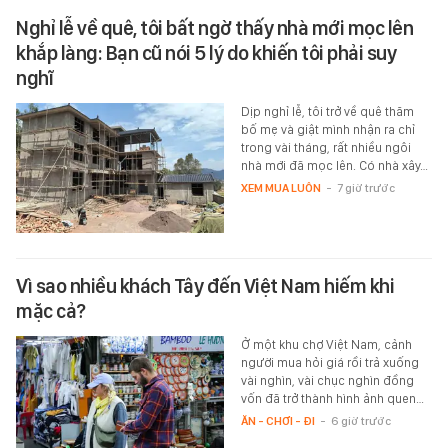
Nghỉ lễ về quê, tôi bất ngờ thấy nhà mới mọc lên
khắp làng: Bạn cũ nói 5 lý do khiến tôi phải suy
nghĩ
Dịp nghỉ lễ, tôi trở về quê thăm
bố mẹ và giật mình nhận ra chỉ
trong vài tháng, rất nhiều ngôi
nhà mới đã mọc lên. Có nhà xây…
XEM MUA LUÔN
-
7 giờ trước
Vì sao nhiều khách Tây đến Việt Nam hiếm khi
mặc cả?
Ở một khu chợ Việt Nam, cảnh
người mua hỏi giá rồi trả xuống
vài nghìn, vài chục nghìn đồng
vốn đã trở thành hình ảnh quen…
ĂN - CHƠI - ĐI
-
6 giờ trước