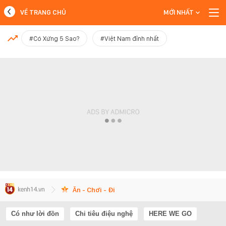
VỀ TRANG CHỦ
MỚI NHẤT
MỚI NHẤT
#Có Xứng 5 Sao?
#Việt Nam đỉnh nhất
Xem thêm
Ăn - Chơi - Đi
Có như lời đồn
Chi tiêu điệu nghệ
HERE WE GO