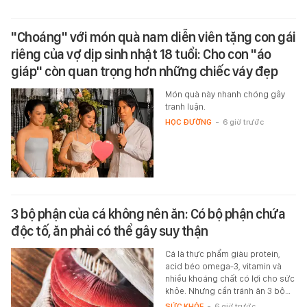
"Choáng" với món quà nam diễn viên tặng con gái
riêng của vợ dịp sinh nhật 18 tuổi: Cho con "áo
giáp" còn quan trọng hơn những chiếc váy đẹp
Món quà này nhanh chóng gây
tranh luận.
HỌC ĐƯỜNG
-
6 giờ trước
3 bộ phận của cá không nên ăn: Có bộ phận chứa
độc tố, ăn phải có thể gây suy thận
Cá là thực phẩm giàu protein,
acid béo omega-3, vitamin và
nhiều khoáng chất có lợi cho sức
khỏe. Nhưng cần tránh ăn 3 bộ…
SỨC KHỎE
-
6 giờ trước