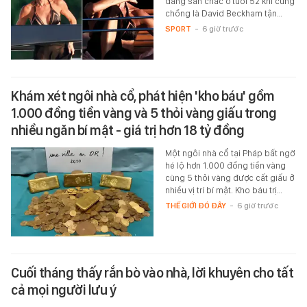
dáng săn chắc ở tuổi 52 khi cùng
chồng là David Beckham tận…
SPORT
-
6 giờ trước
Khám xét ngôi nhà cổ, phát hiện 'kho báu' gồm
1.000 đồng tiền vàng và 5 thỏi vàng giấu trong
nhiều ngăn bí mật - giá trị hơn 18 tỷ đồng
Một ngôi nhà cổ tại Pháp bất ngờ
hé lộ hơn 1.000 đồng tiền vàng
cùng 5 thỏi vàng được cất giấu ở
nhiều vị trí bí mật. Kho báu trị…
THẾ GIỚI ĐÓ ĐÂY
-
6 giờ trước
Cuối tháng thấy rắn bò vào nhà, lời khuyên cho tất
cả mọi người lưu ý