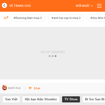
VỀ TRANG CHỦ
MỚI NHẤT
MỚI NHẤT
#Running Man mùa 3
#anh trai say hi mùa 2
#Gia đình 
Xem thêm
Star
Sao Việt
Hội bạn thân Showbiz
TV Show
Đi Soi Sao Đi