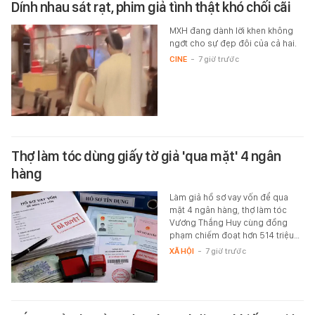
Dính nhau sát rạt, phim giả tình thật khó chối cãi
MXH đang dành lời khen không
ngớt cho sự đẹp đôi của cả hai.
CINE
-
7 giờ trước
Thợ làm tóc dùng giấy tờ giả 'qua mặt' 4 ngân
hàng
Làm giả hồ sơ vay vốn để qua
mặt 4 ngân hàng, thợ làm tóc
Vương Thắng Huy cùng đồng
phạm chiếm đoạt hơn 514 triệu…
XÃ HỘI
-
7 giờ trước