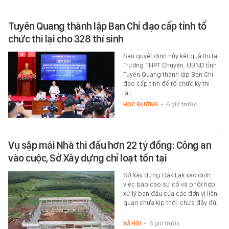
Tuyên Quang thành lập Ban Chỉ đạo cấp tỉnh tổ
chức thi lại cho 328 thí sinh
Sau quyết định hủy kết quả thi tại
Trường THPT Chuyên, UBND tỉnh
Tuyên Quang thành lập Ban Chỉ
đạo cấp tỉnh để tổ chức kỳ thi
lại…
HỌC ĐƯỜNG
-
6 giờ trước
Vụ sập mái Nhà thi đấu hơn 22 tỷ đồng: Công an
vào cuộc, Sở Xây dựng chỉ loạt tồn tại
Sở Xây dựng Đắk Lắk xác định
việc báo cáo sự cố và phối hợp
xử lý ban đầu của các đơn vị liên
quan chưa kịp thời, chưa đầy đủ;
…
XÃ HỘI
-
6 giờ trước