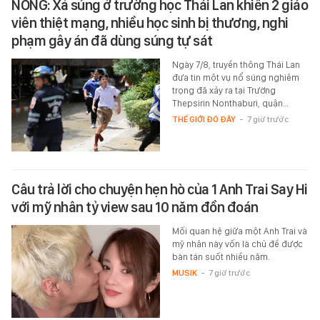
NÓNG: Xả súng ở trường học Thái Lan khiến 2 giáo
viên thiệt mạng, nhiều học sinh bị thương, nghi
phạm gây án đã dùng súng tự sát
Ngày 7/8, truyền thông Thái Lan
đưa tin một vụ nổ súng nghiêm
trọng đã xảy ra tại Trường
Thepsirin Nonthaburi, quận…
THẾ GIỚI ĐÓ ĐÂY
-
7 giờ trước
Câu trả lời cho chuyện hẹn hò của 1 Anh Trai Say Hi
với mỹ nhân tỷ view sau 10 năm đồn đoán
Mối quan hệ giữa một Anh Trai và
mỹ nhân này vốn là chủ đề được
bàn tán suốt nhiều năm.
MUSIK
-
7 giờ trước