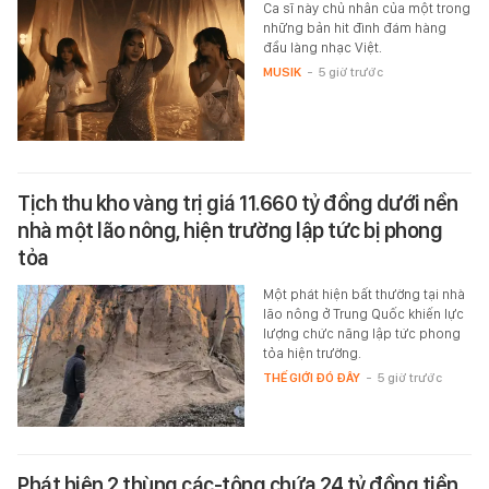
Ca sĩ này chủ nhân của một trong
những bản hit đình đám hàng
đầu làng nhạc Việt.
MUSIK
-
5 giờ trước
Tịch thu kho vàng trị giá 11.660 tỷ đồng dưới nền
nhà một lão nông, hiện trường lập tức bị phong
tỏa
Một phát hiện bất thường tại nhà
lão nông ở Trung Quốc khiến lực
lượng chức năng lập tức phong
tỏa hiện trường.
THẾ GIỚI ĐÓ ĐÂY
-
5 giờ trước
Phát hiện 2 thùng các-tông chứa 24 tỷ đồng tiền