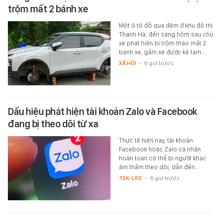
trộm mất 2 bánh xe
Một ô tô đỗ qua đêm ở khu đô thị
Thanh Hà, đến sáng hôm sau chủ
xe phát hiện bị trộm tháo mất 2
bánh xe, gầm xe được kê tạm…
XÃ HỘI
-
6 giờ trước
Dấu hiệu phát hiện tài khoản Zalo và Facebook
đang bị theo dõi từ xa
Thực tế hiện nay, tài khoản
Facebook hoặc Zalo cá nhân
hoàn toàn có thể bị người khác
âm thầm theo dõi, dẫn đến…
TEK-LIFE
-
6 giờ trước