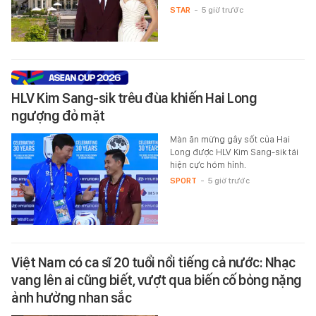
STAR
-
5 giờ trước
HLV Kim Sang-sik trêu đùa khiến Hai Long
ngượng đỏ mặt
Màn ăn mừng gây sốt của Hai
Long được HLV Kim Sang-sik tái
hiện cực hóm hỉnh.
SPORT
-
5 giờ trước
Việt Nam có ca sĩ 20 tuổi nổi tiếng cả nước: Nhạc
vang lên ai cũng biết, vượt qua biến cố bỏng nặng
ảnh hưởng nhan sắc