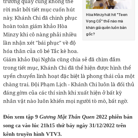
trường quay cũng không thể
rời mắt bởi tiết mục cuốn hút
Hòa Minzy hát hit "Teen
này. Khánh Chi đã chinh phục
Vọng Cổ" thế nào mà
hoàn toàn giám khảo Hòa
khán giả quên luôn bản
Minzy khi cô nàng phải nhiều
gốc?
lần nhận xét "bái phục" về độ
hóa thân của cô bé Tắc kè hoa.
Giám khảo Đại Nghĩa cũng chia sẻ đã chìm đắm
trong tiết mục, Khánh Chi đã thể hiện được hình thể
uyển chuyển linh hoạt đặc biệt là phong thái của một
chàng trai. Đội Phạm Lịch - Khánh Chi luôn là đối thủ
đáng gờm của các thí sinh khi xuất hiện ở bất kỳ
nhân vật nào luôn khiến mọi người tò mò, bất ngờ.
Đón xem tập 9
Gương Mặt Thân Quen
2022 phiên bản
song ca vào lúc 21h15 thứ bảy ngày 31/12/2022 trên
kênh truyền hình VTV3.