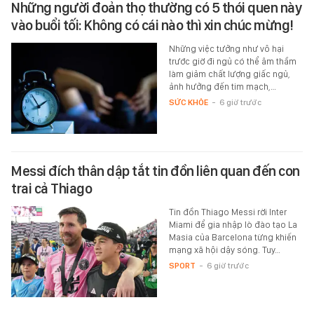
Những người đoản thọ thường có 5 thói quen này
vào buổi tối: Không có cái nào thì xin chúc mừng!
Những việc tưởng như vô hại
trước giờ đi ngủ có thể âm thầm
làm giảm chất lượng giấc ngủ,
ảnh hưởng đến tim mạch,…
SỨC KHỎE
-
6 giờ trước
Messi đích thân dập tắt tin đồn liên quan đến con
trai cả Thiago
Tin đồn Thiago Messi rời Inter
Miami để gia nhập lò đào tạo La
Masia của Barcelona từng khiến
mạng xã hội dậy sóng. Tuy…
SPORT
-
6 giờ trước