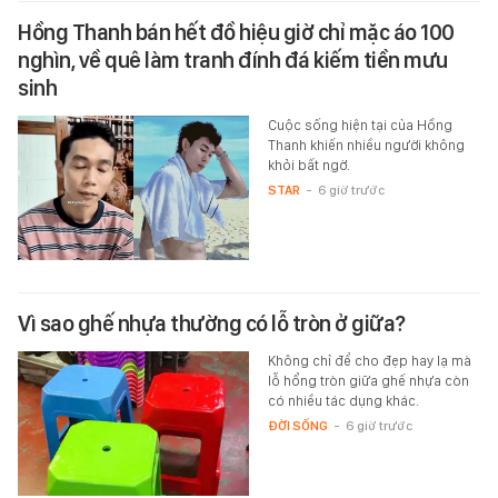
Hồng Thanh bán hết đồ hiệu giờ chỉ mặc áo 100
nghìn, về quê làm tranh đính đá kiếm tiền mưu
sinh
Cuộc sống hiện tại của Hồng
Thanh khiến nhiều người không
khỏi bất ngờ.
STAR
-
6 giờ trước
Vì sao ghế nhựa thường có lỗ tròn ở giữa?
Không chỉ để cho đẹp hay lạ mà
lỗ hổng tròn giữa ghế nhựa còn
có nhiều tác dụng khác.
ĐỜI SỐNG
-
6 giờ trước