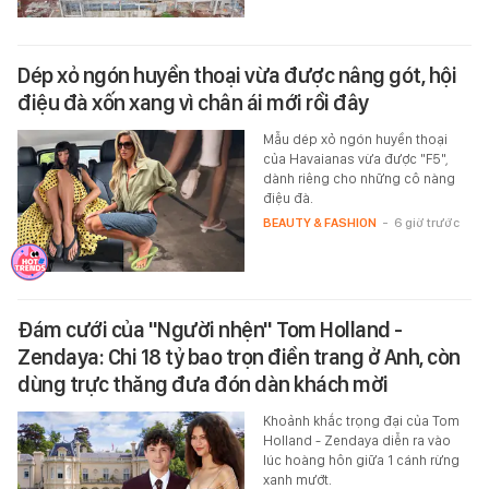
Dép xỏ ngón huyền thoại vừa được nâng gót, hội
điệu đà xốn xang vì chân ái mới rồi đây
Mẫu dép xỏ ngón huyền thoại
của Havaianas vừa được "F5",
dành riêng cho những cô nàng
điệu đà.
BEAUTY & FASHION
-
6 giờ trước
Đám cưới của "Người nhện" Tom Holland -
Zendaya: Chi 18 tỷ bao trọn điền trang ở Anh, còn
dùng trực thăng đưa đón dàn khách mời
Khoảnh khắc trọng đại của Tom
Holland - Zendaya diễn ra vào
lúc hoàng hôn giữa 1 cánh rừng
xanh mướt.