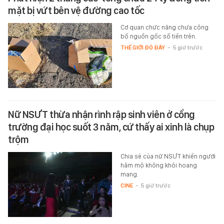
mặt bị vứt bên vệ đường cao tốc
Cơ quan chức năng chưa công
bố nguồn gốc số tiền trên.
THẾ GIỚI ĐÓ ĐÂY
-
5 giờ trước
Nữ NSƯT thừa nhận rình rập sinh viên ở cổng
trường đại học suốt 3 năm, cứ thấy ai xinh là chụp
trộm
Chia sẻ của nữ NSƯT khiến người
hâm mộ không khỏi hoang
mang.
CINE
-
5 giờ trước