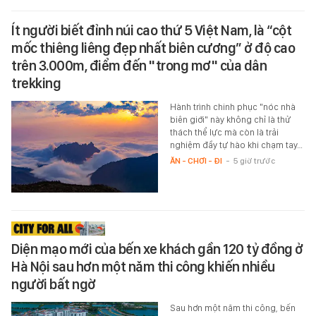
Ít người biết đỉnh núi cao thứ 5 Việt Nam, là “cột
mốc thiêng liêng đẹp nhất biên cương” ở độ cao
trên 3.000m, điểm đến "trong mơ" của dân
trekking
Hành trình chinh phục "nóc nhà
biên giới" này không chỉ là thử
thách thể lực mà còn là trải
nghiệm đầy tự hào khi chạm tay…
ĂN - CHƠI - ĐI
-
5 giờ trước
Diện mạo mới của bến xe khách gần 120 tỷ đồng ở
Hà Nội sau hơn một năm thi công khiến nhiều
người bất ngờ
Sau hơn một năm thi công, bến