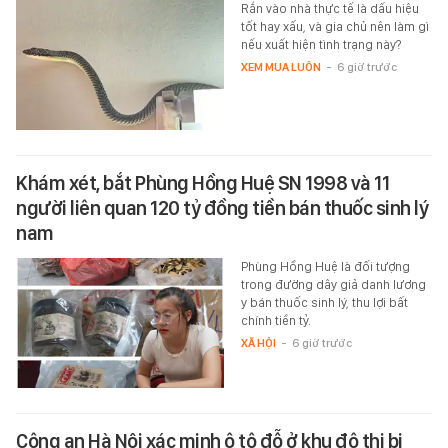
Rắn vào nhà thực tế là dấu hiệu
tốt hay xấu, và gia chủ nên làm gì
nếu xuất hiện tình trạng này?
XEM MUA LUÔN
-
6 giờ trước
Khám xét, bắt Phùng Hồng Huệ SN 1998 và 11
người liên quan 120 tỷ đồng tiền bán thuốc sinh lý
nam
Phùng Hồng Huệ là đối tượng
trong đường dây giả danh lương
y bán thuốc sinh lý, thu lợi bất
chính tiền tỷ.
XÃ HỘI
-
6 giờ trước
Công an Hà Nội xác minh ô tô đỗ ở khu đô thị bị