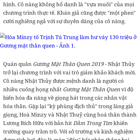
hình. Cô nàng không hổ danh là "vựa muối" của mọi
chương trình thực tế. Khán giả cũng được "một phen"
cười nghiêng ngả với sự duyên dáng của cô nàng.
Quán quân
Gương Mặt Thân Quen 2019
- Nhật Thủy
trở lại chương trình với vai trò giám khảo khách mời.
Cô nàng Nhật Thủy được mệnh danh là người có
nhiều cuống họng nhất
Gương Mặt Thân Quen
vì độ
biến hóa đa năng về giọng hát trong các nhân vật
hóa thân. Gặp lại "kỳ phùng địch thủ" trong làng giả
giọng, Hoà Minzy và Nhật Thuỷ cùng hoá thân thành
Lương Bích Hữu với bản hit
Dằm Trong Tim
khiến
trường quay trầm trồ. Với sở trường và kinh nghiệm
được tích luỹ, đây là màn "đấu" bất phân thắng bại.