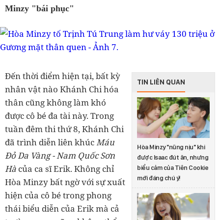
Minzy "bái phục"
Đến thời điểm hiện tại, bất kỳ
TIN LIÊN QUAN
nhân vật nào Khánh Chi hóa
thân cũng không làm khó
được cô bé đa tài này. Trong
tuần đêm thi thứ 8, Khánh Chi
đã trình diễn liên khúc
Máu
Hòa Minzy "nũng nịu" khi
Đỏ Da Vàng - Nam Quốc Sơn
được Isaac đút ăn, nhưng
Hà
của ca sĩ Erik. Không chỉ
biểu cảm của Tiên Cookie
mới đáng chú ý!
Hòa Minzy bất ngờ với sự xuất
hiện của cô bé trong phong
thái biểu diễn của Erik mà cả