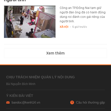
Công an TP.Đồng Nai tạm giữ
người đàn ông đã có hành động
dùng roi đánh con gái riêng của
người tình.
XÃ HỘI
-
5 giờ trước
Xem thêm
CHỊU TRÁCH NHIỆM QUẢN LÝ NỘI DUNG
Bà Nguyễn Bích Minh
Ý KIẾN BÀI VIẾT
bandoc@kenh14.vn
Câu hỏi thường gặp