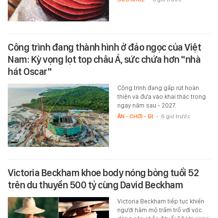
Công trình đang thành hình ở đảo ngọc của Việt
Nam: Kỳ vọng lọt top châu Á, sức chứa hơn "nhà
hát Oscar"
Công trình đang gấp rút hoàn
thiện và đưa vào khai thác trong
ngay năm sau - 2027.
ĂN - CHƠI - ĐI
-
6 giờ trước
Victoria Beckham khoe body nóng bỏng tuổi 52
trên du thuyền 500 tỷ cùng David Beckham
Victoria Beckham tiếp tục khiến
người hâm mộ trầm trồ với vóc