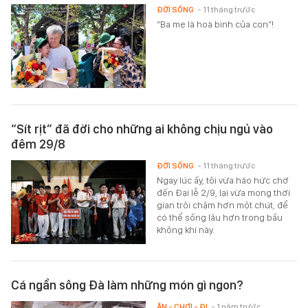
ĐỜI SỐNG
- 11 tháng trước
“Ba mẹ là hoà bình của con”!
“Sít rịt” đã đời cho những ai không chịu ngủ vào
đêm 29/8
ĐỜI SỐNG
- 11 tháng trước
Ngay lúc ấy, tôi vừa háo hức chờ
đến Đại lễ 2/9, lại vừa mong thời
gian trôi chậm hơn một chút, để
có thể sống lâu hơn trong bầu
không khí này.
Cá ngần sông Đà làm những món gì ngon?
ĂN - CHƠI - ĐI
- 1 năm trước