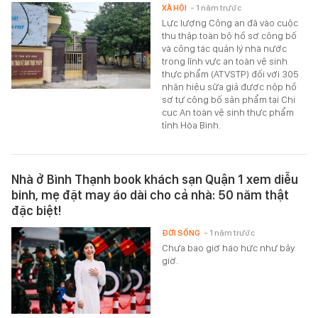
XÃ HỘI
- 1 năm trước
Lực lượng Công an đã vào cuộc
thu thập toàn bộ hồ sơ công bố
và công tác quản lý nhà nước
trong lĩnh vực an toàn vệ sinh
thực phẩm (ATVSTP) đối với 305
nhãn hiệu sữa giả được nộp hồ
sơ tự công bố sản phẩm tại Chi
cục An toàn vệ sinh thực phẩm
tỉnh Hòa Bình.
Nhà ở Bình Thạnh book khách sạn Quận 1 xem diễu
binh, mẹ đặt may áo dài cho cả nhà: 50 năm thật
đặc biệt!
ĐỜI SỐNG
- 1 năm trước
Chưa bao giờ háo hức như bây
giờ.