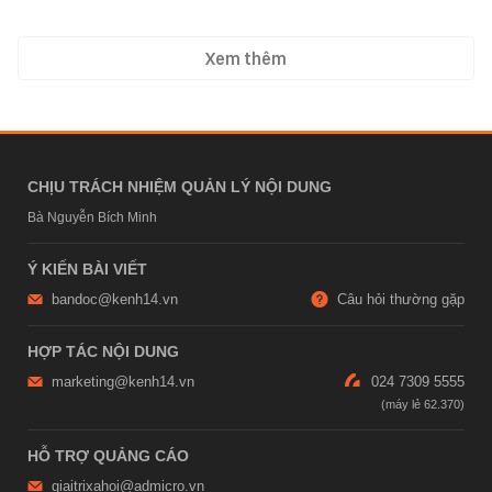
Xem thêm
CHỊU TRÁCH NHIỆM QUẢN LÝ NỘI DUNG
Bà Nguyễn Bích Minh
Ý KIẾN BÀI VIẾT
bandoc@kenh14.vn
Câu hỏi thường gặp
HỢP TÁC NỘI DUNG
marketing@kenh14.vn
024 7309 5555
HỖ TRỢ QUẢNG CÁO
giaitrixahoi@admicro.vn