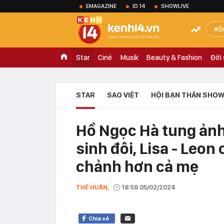
EMAGAZINE
ID.14
SHOWLIVE
Ồ
Star
Ciné
Musik
Beauty & Fashion
Đời
STAR
SAO VIỆT
HỘI BẠN THÂN SHOW
Hồ Ngọc Hà tung ảnh
sinh đôi, Lisa - Leon
chảnh hơn cả mẹ
THẾ HUÂN,
18:58 05/02/2024
Chia sẻ