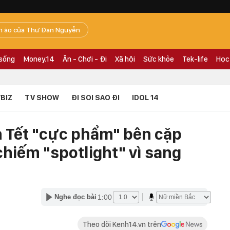
n ào của Thư Đan Nguyễn
 sống
Money.14
Ăn - Chơi - Đi
Xã hội
Sức khỏe
Tek-life
Học
BIZ
TV SHOW
ĐI SOI SAO ĐI
IDOL 14
 Tết "cực phẩm" bên cặp
 chiếm "spotlight" vì sang
1:00
Nghe đọc bài
Theo dõi Kenh14.vn trên