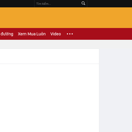
 đường
Xem Mua Luôn
Video