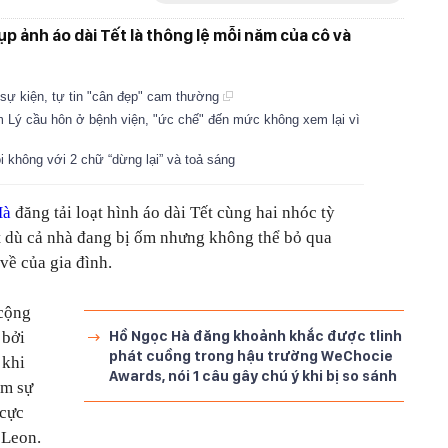
p ảnh áo dài Tết là thông lệ mỗi năm của cô và
 sự kiện, tự tin "cân đẹp" cam thường
 Lý cầu hôn ở bệnh viện, "ức chế" đến mức không xem lại vì
 không với 2 chữ “dừng lại” và toả sáng
Hà
đăng tải loạt hình áo dài Tết cùng hai nhóc tỳ
ết dù cả nhà đang bị ốm nhưng không thể bỏ qua
về của gia đình.
 cộng
Hồ Ngọc Hà đăng khoảnh khắc được tlinh
 bởi
phát cuồng trong hậu trường WeChocie
 khi
Awards, nói 1 câu gây chú ý khi bị so sánh
ếm sự
 cực
 Leon.