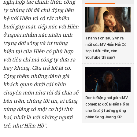
nghị hợp tác chính thức, công
ty chúng tôi đã chủ động liên
hệ với Hiền và có rất nhiều
buổi gặp mặt, tiếp xúc với Hiền
ở ngoài nhằm xác nhận tình
Thành tích sau 24h ra
trạng đời sống và tư tưởng
mắt của MV Hiền Hồ: Có
hiện tại của Hiền có phù hợp
top 1 đầu tiên, còn
YouTube thì sao?
với tiêu chí mà công ty đưa ra
hay không. Câu trả lời là có.
Cộng thêm những đánh giá
khách quan dưới cái nhìn
chuyên môn như tôi đã chia sẻ
Denis Đặng nói gì khi MV
bên trên, chúng tôi tin, ai cũng
comeback của Hiền Hồ bị
xứng đáng có một cơ hội thứ
cho là có ý tưởng giống
hai, nhất là với những người
phim Song Joong Ki?
trẻ, như Hiền Hồ".