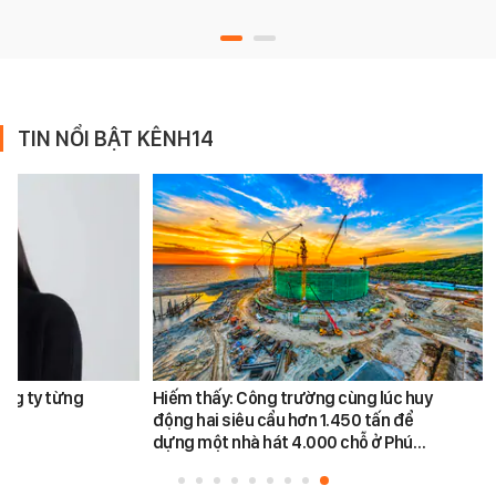
TIN NỔI BẬT KÊNH14
ông ty từng
Hiếm thấy: Công trường cùng lúc huy
động hai siêu cẩu hơn 1.450 tấn để
dựng một nhà hát 4.000 chỗ ở Phú…