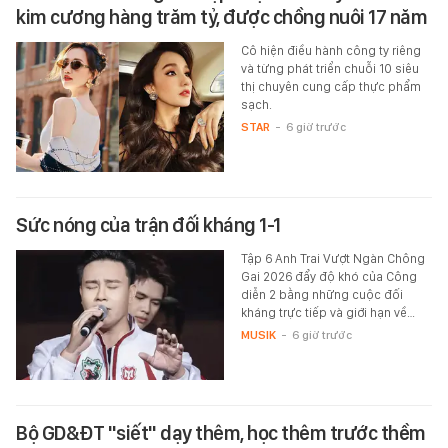
kim cương hàng trăm tỷ, được chồng nuôi 17 năm
Cô hiện điều hành công ty riêng
và từng phát triển chuỗi 10 siêu
thị chuyên cung cấp thực phẩm
sạch.
STAR
-
6 giờ trước
Sức nóng của trận đối kháng 1-1
Tập 6 Anh Trai Vượt Ngàn Chông
Gai 2026 đẩy độ khó của Công
diễn 2 bằng những cuộc đối
kháng trực tiếp và giới hạn về…
MUSIK
-
6 giờ trước
Bộ GD&ĐT "siết" dạy thêm, học thêm trước thềm