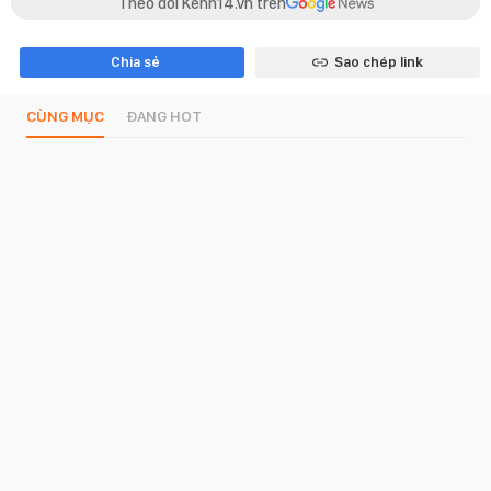
Theo dõi Kenh14.vn trên
Chia sẻ
Sao chép link
CÙNG MỤC
ĐANG HOT