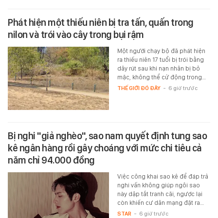
Phát hiện một thiếu niên bị tra tấn, quấn trong
nilon và trói vào cây trong bụi rậm
Một người chạy bộ đã phát hiện
ra thiếu niên 17 tuổi bị trói bằng
dây rút sau khi nạn nhân bị bỏ
mặc, không thể cử động trong…
THẾ GIỚI ĐÓ ĐÂY
-
6 giờ trước
Bị nghi "giả nghèo", sao nam quyết định tung sao
kê ngân hàng rồi gây choáng với mức chi tiêu cả
năm chỉ 94.000 đồng
Việc công khai sao kê để đáp trả
nghi vấn không giúp ngôi sao
này dập tắt tranh cãi, ngược lại
còn khiến cư dân mạng đặt ra…
STAR
-
6 giờ trước