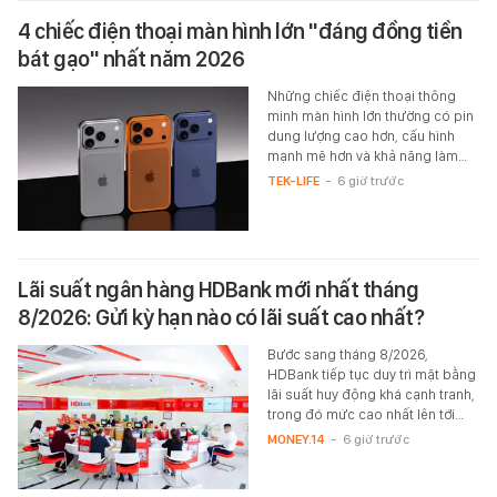
4 chiếc điện thoại màn hình lớn "đáng đồng tiền
bát gạo" nhất năm 2026
Những chiếc điện thoại thông
minh màn hình lớn thường có pin
dung lượng cao hơn, cấu hình
mạnh mẽ hơn và khả năng làm…
TEK-LIFE
-
6 giờ trước
Lãi suất ngân hàng HDBank mới nhất tháng
8/2026: Gửi kỳ hạn nào có lãi suất cao nhất?
Bước sang tháng 8/2026,
HDBank tiếp tục duy trì mặt bằng
lãi suất huy động khá cạnh tranh,
trong đó mức cao nhất lên tới…
MONEY.14
-
6 giờ trước