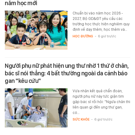
năm học mới
Chuẩn bị vào năm học 2026 -
2027, Bộ GD&ĐT yêu cầu các
trường học thực hiện nghiêm quy
định về dạy thêm, học thêm và…
HỌC ĐƯỜNG
-
6 giờ trước
Người phụ nữ phát hiện ung thư nhờ 1 thứ ở chân,
bác sĩ nói thẳng: 4 bất thường ngoài da cảnh báo
gan "kêu cứu"
Vừa nhận kết quả chẩn đoán,
người phụ nữ này tức giận tìm
gặp bác sĩ rồi hỏi: "Ngứa chân thì
liên quan gì đến ung thư gan,
có…
SỨC KHỎE
-
6 giờ trước