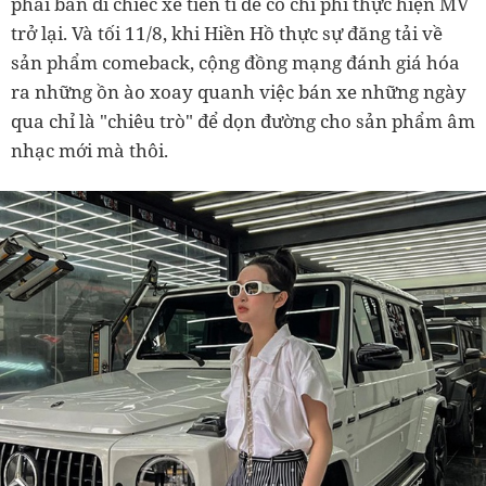
phải bán đi chiếc xe tiền tỉ để có chi phí thực hiện MV
trở lại. Và tối 11/8, khi Hiền Hồ thực sự đăng tải về
sản phẩm comeback, cộng đồng mạng đánh giá hóa
ra những ồn ào xoay quanh việc bán xe những ngày
qua chỉ là "chiêu trò" để dọn đường cho sản phẩm âm
nhạc mới mà thôi.