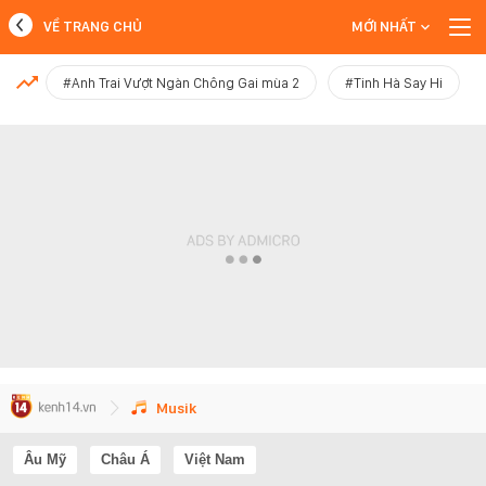
VỀ TRANG CHỦ
MỚI NHẤT
MỚI NHẤT
#Anh Trai Vượt Ngàn Chông Gai mùa 2
#Tinh Hà Say Hi
Xem thêm
Musik
Âu Mỹ
Châu Á
Việt Nam