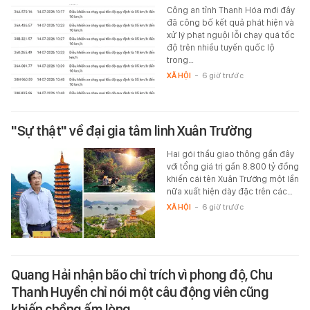
Công an tỉnh Thanh Hóa mới đây
đã công bố kết quả phát hiện và
xử lý phạt nguội lỗi chạy quá tốc
độ trên nhiều tuyến quốc lộ
trong…
XÃ HỘI
-
6 giờ trước
"Sự thật" về đại gia tâm linh Xuân Trường
Hai gói thầu giao thông gần đây
với tổng giá trị gần 8.800 tỷ đồng
khiến cái tên Xuân Trường một lần
nữa xuất hiện dày đặc trên các…
XÃ HỘI
-
6 giờ trước
Quang Hải nhận bão chỉ trích vì phong độ, Chu
Thanh Huyền chỉ nói một câu động viên cũng
khiến chồng ấm lòng