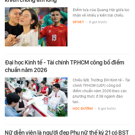
Điểm tựa của Quang Hải giữa lúc
nhận về nhiều ý kiến trái chiều.
SPORT
-
6 giờ trước
Đại học Kinh tế - Tài chính TP.HCM công bố điểm
chuẩn năm 2026
Chiều 9/8, Trường ĐH Kinh tế - Tài
chính TP.HCM (UEF) công bố
điểm chuẩn năm 2026 theo các
phương thức ở 38 ngành đào
tạo…
HỌC ĐƯỜNG
-
6 giờ trước
Nữ diễn viên là người đẹp Phụ nữ thế kỷ 21 có BST