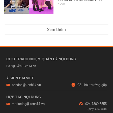
niệm.
Xem thêm
CHỊU TRÁCH NHIỆM QUẢN LÝ NỘI DUNG
Bà Nguyễn Bích Minh
Ý KIẾN BÀI VIẾT
bandoc@kenh14.vn
Câu hỏi thường gặp
HỢP TÁC NỘI DUNG
marketing@kenh14.vn
024 7309 5555