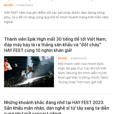
MUSIK
- 3 năm trước
HAY FEST năm nay ghi điểm với các set nhạc được dàn dựng công
phu, có ý đồ rõ ràng cùng quy mô tổ chức hoành tráng hơn hẳn năm
ngoái.
Thành viên Epik High mất 30 tiếng để tới Việt Nam,
đáp máy bay là ra thẳng sân khấu và "đốt cháy"
HAY FEST cùng 10 nghìn khán giả!
MUSIK
- 3 năm trước
Một thành viên của nhóm Epik
High đã gặp trục trặc khi tới Việt
Nam. Nhưng khi trình diễn trước
khán giả Việt, trưởng nhóm Tablo
"bùng cháy" hơn bao giờ hết.
Những khoảnh khắc đáng nhớ tại HAY FEST 2023:
Sân khấu mãn nhãn, dàn nghệ sĩ từ tây sang ta diễn
sung như mở concert riêng!