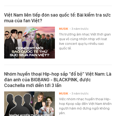
Việt Nam liên tiếp đón sao quốc tế: Bài kiểm tra sức
mua của fan Việt?
MUSIK
- 3 năm trước
Thị trường âm nhạc Việt thời gian
qua vô cùng nhộn nhịp với loạt
live concert quy tụ nhiều sao
quốc tế.
Nhóm huyền thoại Hip-hop sắp “đổ bộ” Việt Nam: Là
đàn anh của BIGBANG - BLACKPINK, được
Coachella mời diễn tới 3 lần
MUSIK
- 3 năm trước
Việc nhóm nhạc huyền thoại Hip-
hop Kpop sắp đến Việt Nam khiến
người hâm mộ đứng ngồi không
yên.