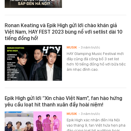
Ronan Keating và Epik High gửi lời chào khán giả
Việt Nam, HAY FEST 2023 bùng nổ với setlist dài 10
tiếng đồng hồ!
MUSIK
- 3 năm trước
HAY Glamping Music Festival mới
đây cũng đã công bố 3 set list
hơn 10 tiếng đồng hồ với bữa tiệc
âm nhạc đỉnh cao.
Epik High gửi lời “Xin chào Việt Nam", fan hào hứng
yêu cầu loạt hit thanh xuân đầy hoài niệm!
MUSIK
- 3 năm trước
Epik High xác nhận đến Hà Nội
vào tháng 9, fan Việt hứa hẹn phá
đảo cùng loạt hit audition hoài