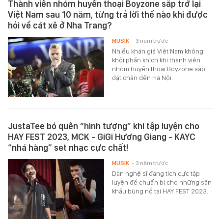
Thành viên nhóm huyền thoại Boyzone sắp trở lại
Việt Nam sau 10 năm, từng trả lời thế nào khi được
hỏi về cát xê ở Nha Trang?
MUSIK
- 3 năm trước
Nhiều khán giả Việt Nam không
khỏi phấn khích khi thành viên
nhóm huyền thoại Boyzone sắp
đặt chân đến Hà Nội.
JustaTee bỏ quên “hình tượng” khi tập luyện cho
HAY FEST 2023, MCK - GiGi Hương Giang - KAYC
“nhá hàng” set nhạc cực chất!
MUSIK
- 3 năm trước
Dàn nghệ sĩ đang tích cực tập
luyện để chuẩn bị cho những sân
khấu bùng nổ tại HAY FEST 2023.