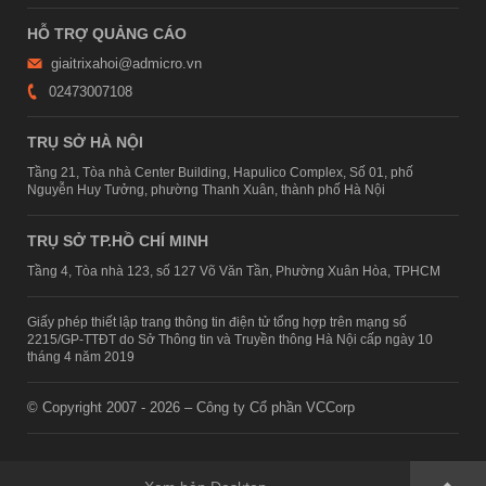
HỖ TRỢ QUẢNG CÁO
giaitrixahoi@admicro.vn
02473007108
TRỤ SỞ HÀ NỘI
Tầng 21, Tòa nhà Center Building, Hapulico Complex, Số 01, phố
Nguyễn Huy Tưởng, phường Thanh Xuân, thành phố Hà Nội
TRỤ SỞ TP.HỒ CHÍ MINH
Tầng 4, Tòa nhà 123, số 127 Võ Văn Tần, Phường Xuân Hòa, TPHCM
Giấy phép thiết lập trang thông tin điện tử tổng hợp trên mạng số
2215/GP-TTĐT do Sở Thông tin và Truyền thông Hà Nội cấp ngày 10
tháng 4 năm 2019
© Copyright 2007 - 2026 – Công ty Cổ phần VCCorp