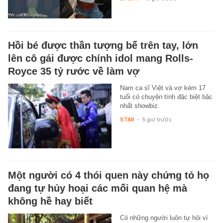
Hồi bé được thần tượng bế trên tay, lớn
lên cô gái được chính idol mang Rolls-
Royce 35 tỷ rước về làm vợ
Nam ca sĩ Việt và vợ kém 17
tuổi có chuyện tình đặc biệt bậc
nhất showbiz.
STAR
-
5 giờ trước
Một người có 4 thói quen này chứng tỏ họ
đang tự hủy hoại các mối quan hệ mà
không hề hay biết
Có những người luôn tự hỏi vì