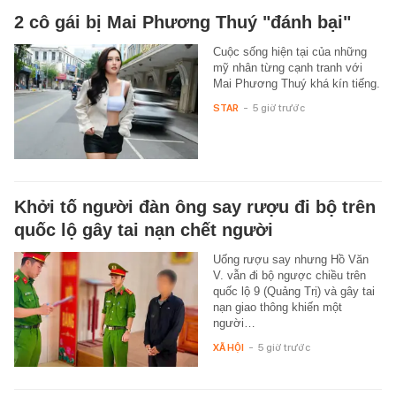
2 cô gái bị Mai Phương Thuý "đánh bại"
Cuộc sống hiện tại của những
mỹ nhân từng cạnh tranh với
Mai Phương Thuý khá kín tiếng.
STAR
-
5 giờ trước
Khởi tố người đàn ông say rượu đi bộ trên
quốc lộ gây tai nạn chết người
Uống rượu say nhưng Hồ Văn
V. vẫn đi bộ ngược chiều trên
quốc lộ 9 (Quảng Trị) và gây tai
nạn giao thông khiến một
người…
XÃ HỘI
-
5 giờ trước