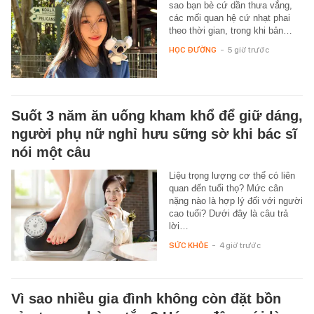
sao bạn bè cứ dần thưa vắng,
các mối quan hệ cứ nhạt phai
theo thời gian, trong khi bản…
HỌC ĐƯỜNG
-
5 giờ trước
Suốt 3 năm ăn uống kham khổ để giữ dáng,
người phụ nữ nghỉ hưu sững sờ khi bác sĩ
nói một câu
Liệu trọng lượng cơ thể có liên
quan đến tuổi thọ? Mức cân
nặng nào là hợp lý đối với người
cao tuổi? Dưới đây là câu trả
lời…
SỨC KHỎE
-
4 giờ trước
Vì sao nhiều gia đình không còn đặt bồn