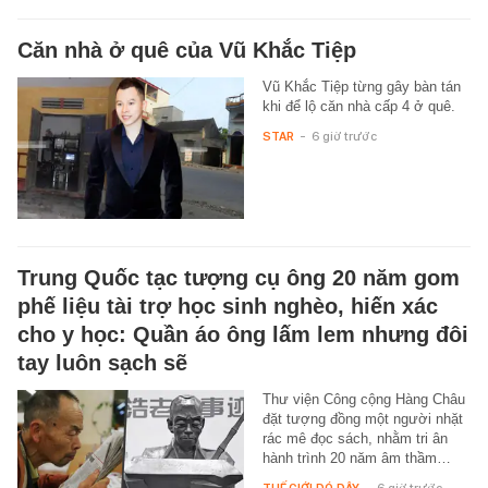
Căn nhà ở quê của Vũ Khắc Tiệp
Vũ Khắc Tiệp từng gây bàn tán
khi để lộ căn nhà cấp 4 ở quê.
STAR
-
6 giờ trước
Trung Quốc tạc tượng cụ ông 20 năm gom
phế liệu tài trợ học sinh nghèo, hiến xác
cho y học: Quần áo ông lấm lem nhưng đôi
tay luôn sạch sẽ
Thư viện Công cộng Hàng Châu
đặt tượng đồng một người nhặt
rác mê đọc sách, nhằm tri ân
hành trình 20 năm âm thầm…
THẾ GIỚI ĐÓ ĐÂY
-
6 giờ trước