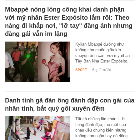
Mbappé nóng lòng công khai danh phận
với mỹ nhân Ester Expósito lắm rồi: Theo
nàng đi khắp nơi, "lỡ tay" đăng ảnh nhưng
đàng gái vẫn im lặng
Kylian Mbappé dường như
không còn muốn giấu kín
chuyện tình cảm với mỹ nhân
Tây Ban Nha Ester Expósito.
SPORT
-
6 giờ trước
Danh tính gã đàn ông đánh đập con gái của
nhân tình, bắt quỳ gối xuyên đêm
Tất cả những lần cháu L. bị
Long đánh đập, mẹ ruột của
cháu đều chứng kiến nhưng
không can ngăn hay có động…