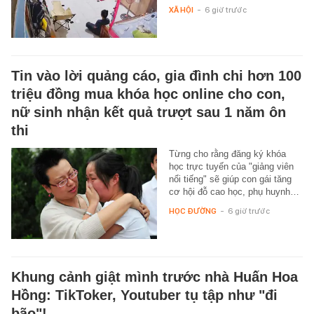
XÃ HỘI
-
6 giờ trước
Tin vào lời quảng cáo, gia đình chi hơn 100
triệu đồng mua khóa học online cho con,
nữ sinh nhận kết quả trượt sau 1 năm ôn
thi
Từng cho rằng đăng ký khóa
học trực tuyến của "giảng viên
nổi tiếng" sẽ giúp con gái tăng
cơ hội đỗ cao học, phụ huynh…
HỌC ĐƯỜNG
-
6 giờ trước
Khung cảnh giật mình trước nhà Huấn Hoa
Hồng: TikToker, Youtuber tụ tập như "đi
bão"!