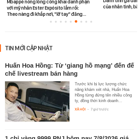
Danh tính gã đàn
Mbappé nóng lòng công khai danh phận
của nhân tình, b
với mỹ nhân Ester Expósito lắm rồi:
Theo nàng đi khắp nơi, "lỡ tay" đăng…
TIN MỚI CẬP NHẬT
Huấn Hoa Hồng: Từ ‘giang hồ mạng’ đến đế
chế livestream bán hàng
Trước khi bị lực lượng chức
năng khám xét nhà, Huấn Hoa
Hồng từng đứng tên nhiều công
ty, đồng thời kinh doanh…
XÃ HỘI
-
7 giờ trước
1 chỉ vàng 9999 PNJ hôm nay 7/8/2026 giá