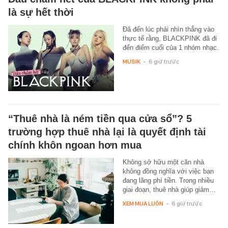
là sự hết thời
Đã đến lúc phải nhìn thẳng vào
thực tế rằng, BLACKPINK đã đi
đến điểm cuối của 1 nhóm nhạc.
MUSIK
-
6 giờ trước
“Thuê nhà là ném tiền qua cửa sổ”? 5
trường hợp thuê nhà lại là quyết định tài
chính khôn ngoan hơn mua
Không sở hữu một căn nhà
không đồng nghĩa với việc bạn
đang lãng phí tiền. Trong nhiều
giai đoạn, thuê nhà giúp giảm…
XEM MUA LUÔN
-
6 giờ trước