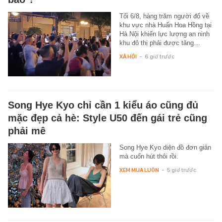
Tối 6/8, hàng trăm người đổ về
khu vực nhà Huấn Hoa Hồng tại
Hà Nội khiến lực lượng an ninh
khu đô thị phải được tăng…
XÃ HỘI
-
6 giờ trước
Song Hye Kyo chỉ cần 1 kiểu áo cũng đủ
mặc đẹp cả hè: Style U50 đến gái trẻ cũng
phải mê
Song Hye Kyo diện đồ đơn giản
mà cuốn hút thôi rồi.
XEM MUA LUÔN
-
5 giờ trước