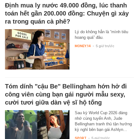
Định mua ly nước 49.000 đồng, lúc thanh
toán hết gần 200.000 đồng: Chuyện gì xảy
ra trong quán cà phê?
Lý do không hẳn là “mình tiêu
hoang quá” đâu.
MONEY.14
-
5 giờ trước
Tóm dính "cậu Be" Bellingham hớn hở đi
công viên cùng bạn gái người mẫu sexy,
cười tươi giữa dàn vệ sĩ hộ tống
Sau kỳ World Cup 2026 đáng
nhớ cùng tuyển Anh, Jude
Bellingham tranh thủ tận hưởng
kỳ nghỉ bên bạn gái Ashlyn…
SPORT
-
5 giờ trước