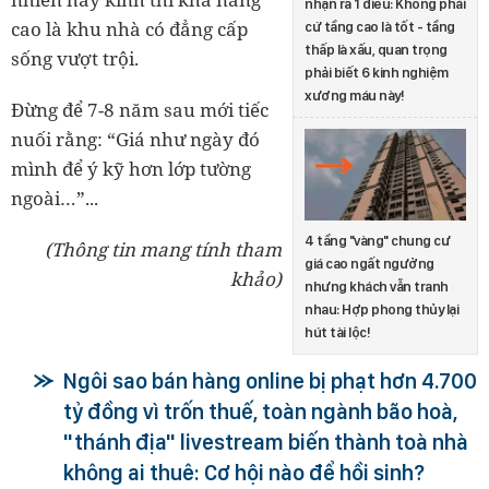
nhận ra 1 điều: Không phải
cao là khu nhà có đẳng cấp
cứ tầng cao là tốt - tầng
thấp là xấu, quan trọng
sống vượt trội.
phải biết 6 kinh nghiệm
xương máu này!
Đừng để 7
-
8 năm sau mới tiếc
nuối rằng: “Giá như ngày đó
mình để ý kỹ hơn lớp tường
ngoài…”...
4 tầng "vàng" chung cư
(Thông tin mang tính tham
giá cao ngất ngưởng
khảo)
nhưng khách vẫn tranh
nhau: Hợp phong thủy lại
hút tài lộc!
Ngôi sao bán hàng online bị phạt hơn 4.700
tỷ đồng vì trốn thuế, toàn ngành bão hoà,
"thánh địa" livestream biến thành toà nhà
không ai thuê: Cơ hội nào để hồi sinh?