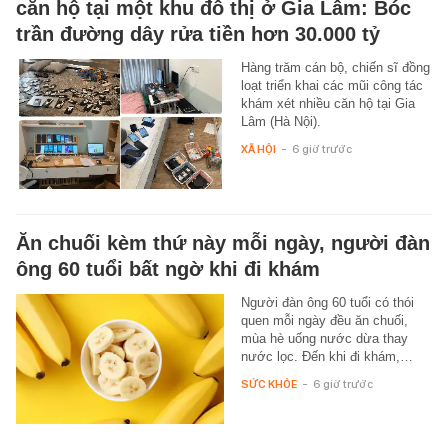
căn hộ tại một khu đô thị ở Gia Lâm: Bóc
trần đường dây rửa tiền hơn 30.000 tỷ
Hàng trăm cán bộ, chiến sĩ đồng
loạt triển khai các mũi công tác
khám xét nhiều căn hộ tại Gia
Lâm (Hà Nội).
XÃ HỘI
-
6 giờ trước
Ăn chuối kèm thứ này mỗi ngày, người đàn
ông 60 tuổi bất ngờ khi đi khám
Người đàn ông 60 tuổi có thói
quen mỗi ngày đều ăn chuối,
mùa hè uống nước dừa thay
nước lọc. Đến khi đi khám,…
SỨC KHỎE
-
6 giờ trước