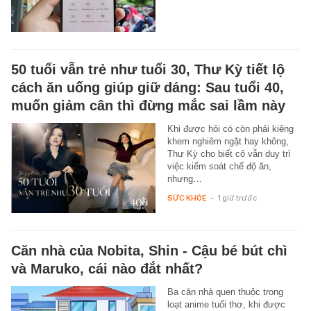
50 tuổi vẫn trẻ như tuổi 30, Thư Kỳ tiết lộ
cách ăn uống giúp giữ dáng: Sau tuổi 40,
muốn giảm cân thì đừng mắc sai lầm này
Khi được hỏi có còn phải kiêng
khem nghiêm ngặt hay không,
Thư Kỳ cho biết cô vẫn duy trì
việc kiểm soát chế độ ăn,
nhưng…
SỨC KHỎE
-
1 giờ trước
Căn nhà của Nobita, Shin - Cậu bé bút chì
và Maruko, cái nào đắt nhất?
Ba căn nhà quen thuộc trong
loạt anime tuổi thơ, khi được