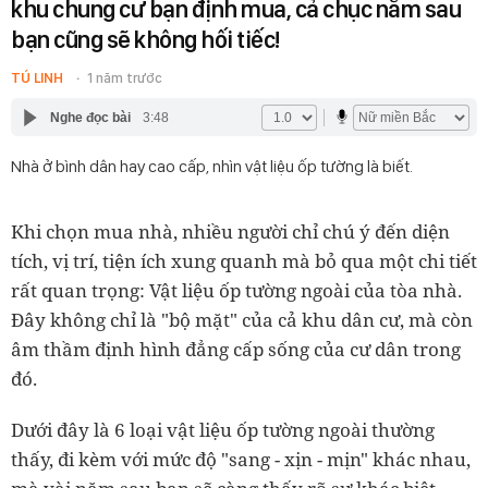
khu chung cư bạn định mua, cả chục năm sau
bạn cũng sẽ không hối tiếc!
TÚ LINH
1 năm trước
Nghe đọc bài
3:48
Nhà ở bình dân hay cao cấp, nhìn vật liệu ốp tường là biết.
Khi chọn mua nhà, nhiều người chỉ chú ý đến diện
tích, vị trí, tiện ích xung quanh mà bỏ qua một chi tiết
rất quan trọng: Vật liệu ốp tường ngoài của tòa nhà.
Đây không chỉ là "bộ mặt" của cả khu dân cư, mà còn
âm thầm định hình đẳng cấp sống của cư dân trong
đó.
Dưới đây là 6 loại vật liệu ốp tường ngoài thường
thấy, đi kèm với mức độ "sang - xịn - mịn" khác nhau,