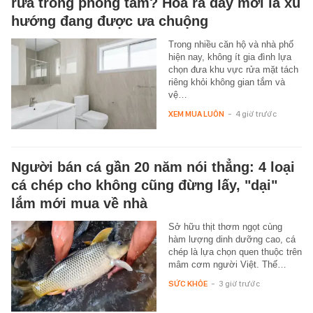
rửa trong phòng tắm? Hóa ra đây mới là xu
hướng đang được ưa chuộng
Trong nhiều căn hộ và nhà phố
hiện nay, không ít gia đình lựa
chọn đưa khu vực rửa mặt tách
riêng khỏi không gian tắm và
vệ…
XEM MUA LUÔN
-
4 giờ trước
Người bán cá gần 20 năm nói thẳng: 4 loại
cá chép cho không cũng đừng lấy, "dại"
lắm mới mua về nhà
Sở hữu thịt thơm ngọt cùng
hàm lượng dinh dưỡng cao, cá
chép là lựa chọn quen thuộc trên
mâm cơm người Việt. Thế…
SỨC KHỎE
-
3 giờ trước