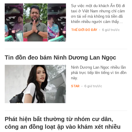
Sự việc một du khách Ấn Độ đi
taxi ở Việt Nam nhưng chỉ cảm
ơn tài xế mà không trả tiền đã
khiến nhiều người cảm thấy…
THẾ GIỚI ĐÓ ĐÂY
-
6 giờ trước
Tin đồn đeo bám Ninh Dương Lan Ngọc
Ninh Dương Lan Ngọc nhiều lần
phải trực tiếp lên tiếng vì tin đồn
này.
STAR
-
6 giờ trước
Phát hiện bất thường từ nhóm cư dân,
công an đồng loạt ập vào khám xét nhiều