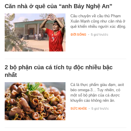
Căn nhà ở quê của “anh Bảy Nghệ An”
Câu chuyện về cầu thủ Phạm
Xuân Mạnh cũng như căn nhà ở
quê khiến nhiều người xúc động.
ĐỜI SỐNG
-
5 giờ trước
2 bộ phận của cá tích tụ độc nhiều bậc
nhất
Cá là thực phẩm giàu đạm, axit
béo omega-3... Tuy nhiên, có
một số bộ phận của cá được
khuyến cáo không nên ăn.
SỨC KHỎE
-
5 giờ trước