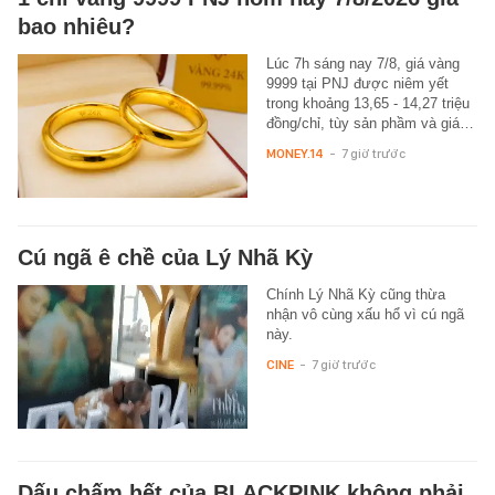
bao nhiêu?
Lúc 7h sáng nay 7/8, giá vàng
9999 tại PNJ được niêm yết
trong khoảng 13,65 - 14,27 triệu
đồng/chỉ, tùy sản phầm và giá…
MONEY.14
-
7 giờ trước
Cú ngã ê chề của Lý Nhã Kỳ
Chính Lý Nhã Kỳ cũng thừa
nhận vô cùng xấu hổ vì cú ngã
này.
CINE
-
7 giờ trước
Dấu chấm hết của BLACKPINK không phải