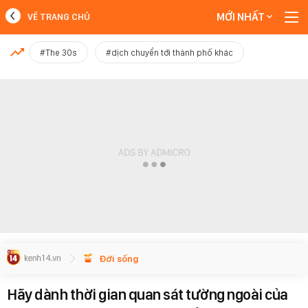
MỚI NHẤT
VỀ TRANG CHỦ
MỚI NHẤT
#The 30s
#dịch chuyển tới thành phố khác
Xem thêm
Đời sống
Hãy dành thời gian quan sát tường ngoài của