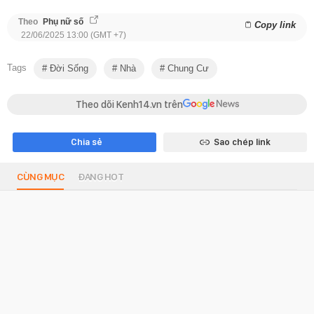
Theo
Phụ nữ số
Copy link
22/06/2025 13:00 (GMT +7)
Tags
Đời Sống
Nhà
Chung Cư
Theo dõi Kenh14.vn trên
Chia sẻ
Sao chép link
CÙNG MỤC
ĐANG HOT