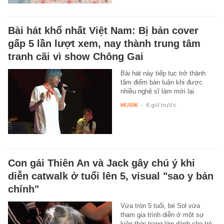
Bài hát khổ nhất Việt Nam: Bị bản cover
gấp 5 lần lượt xem, nay thành trung tâm
tranh cãi vì show Chông Gai
Bài hát này tiếp tục trở thành
tâm điểm bàn luận khi được
nhiều nghệ sĩ làm mới lại.
MUSIK
-
6 giờ trước
Con gái Thiên An và Jack gây chú ý khi
diễn catwalk ở tuổi lên 5, visual "sao y bản
chính"
Vừa tròn 5 tuổi, bé Sol vừa
tham gia trình diễn ở một sự
kiện thời trang lớn dành cho trẻ