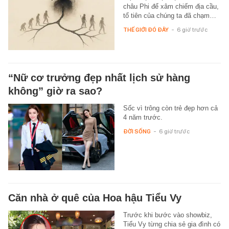
châu Phi để xâm chiếm địa cầu,
tổ tiên của chúng ta đã chạm…
THẾ GIỚI ĐÓ ĐÂY
-
6 giờ trước
“Nữ cơ trưởng đẹp nhất lịch sử hàng
không” giờ ra sao?
Sốc vì trông còn trẻ đẹp hơn cả
4 năm trước.
ĐỜI SỐNG
-
6 giờ trước
Căn nhà ở quê của Hoa hậu Tiểu Vy
Trước khi bước vào showbiz,
Tiểu Vy từng chia sẻ gia đình có