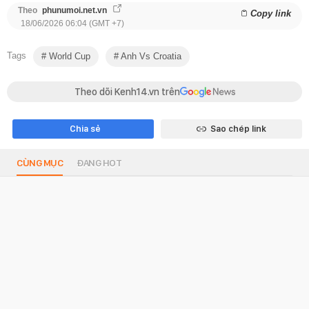
Theo
phunumoi.net.vn
Copy link
18/06/2026 06:04 (GMT +7)
Tags
World Cup
Anh Vs Croatia
Theo dõi Kenh14.vn trên
Chia sẻ
Sao chép link
CÙNG MỤC
ĐANG HOT