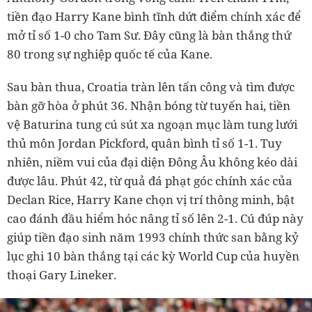
tiền đạo Harry Kane bình tĩnh dứt điểm chính xác để
mở tỉ số 1-0 cho Tam Sư. Đây cũng là bàn thắng thứ
80 trong sự nghiệp quốc tế của Kane.
Sau bàn thua, Croatia tràn lên tấn công và tìm được
bàn gỡ hòa ở phút 36. Nhận bóng từ tuyến hai, tiền
vệ Baturina tung cú sút xa ngoạn mục làm tung lưới
thủ môn Jordan Pickford, quân bình tỉ số 1-1. Tuy
nhiên, niềm vui của đại diện Đông Âu không kéo dài
được lâu. Phút 42, từ quả đá phạt góc chính xác của
Declan Rice, Harry Kane chọn vị trí thông minh, bật
cao đánh đầu hiểm hóc nâng tỉ số lên 2-1. Cú đúp này
giúp tiền đạo sinh năm 1993 chính thức san bằng kỷ
lục ghi 10 bàn thắng tại các kỳ World Cup của huyền
thoại Gary Lineker.