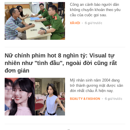
Công an cảnh báo người dân
không chuyển khoản theo yêu
cầu của cuộc gọi sau.
XÃ HỘI
-
6 giờ trước
Nữ chính phim hot 8 nghìn tỷ: Visual tự
nhiên như "tình đầu", ngoài đời cũng rất
đơn giản
Mỹ nhân sinh năm 2004 đang
trở thành gương mặt được săn
đón nhất châu Á hiện nay.
BEAUTY & FASHION
-
6 giờ trước