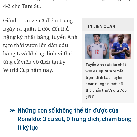
4-2 cho Tam Sư.
Giành trọn vẹn 3 điểm trong
TIN LIÊN QUAN
ngày ra quân trước đối thủ
nặng ký nhất bảng, tuyển Anh
tạm thời vươn lên dẫn đầu
bảng L và khẳng định vị thế
ứng cử viên vô địch tại kỳ
Tuyển Anh xui xẻo nhất
World Cup năm nay.
World Cup: Vừa bị mất
trộm, dính bão nay lại
nhận hung tin một cầu
thủ chấn thương trước
giờ G
Những con số không thể tin được của
Ronaldo: 3 cú sút, 0 trúng đích, chạm bóng
ít kỷ lục