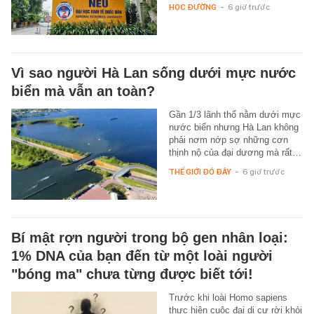
HỌC ĐƯỜNG
-
6 giờ trước
Vì sao người Hà Lan sống dưới mực nước
biển mà vẫn an toàn?
Gần 1/3 lãnh thổ nằm dưới mực
nước biển nhưng Hà Lan không
phải nơm nớp sợ những cơn
thịnh nộ của đại dương mà rất…
THẾ GIỚI ĐÓ ĐÂY
-
6 giờ trước
Bí mật rợn người trong bộ gen nhân loại:
1% DNA của bạn đến từ một loài người
"bóng ma" chưa từng được biết tới!
Trước khi loài Homo sapiens
thực hiện cuộc đại di cư rời khỏi