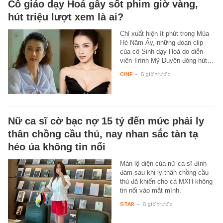
Cô giáo dạy Hoá gây sốt phim giờ vàng,
hút triệu lượt xem là ai?
Chỉ xuất hiện ít phút trong Mùa
Hè Năm Ấy, những đoạn clip
của cô Sinh dạy Hoá do diễn
viên Trình Mỹ Duyên đóng hút…
CINE
-
6 giờ trước
Nữ ca sĩ cờ bạc nợ 15 tỷ đến mức phải ly
thân chồng cầu thủ, nay nhan sắc tàn tạ
héo úa không tin nổi
Màn lộ diện của nữ ca sĩ đình
đám sau khi ly thân chồng cầu
thủ đã khiến cho cả MXH không
tin nổi vào mắt mình.
STAR
-
6 giờ trước