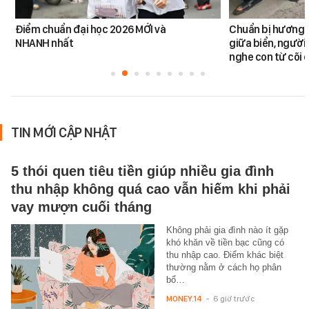
Điểm chuẩn đại học 2026 MỚI và
Chuẩn bị hương đ
NHANH nhất
giữa biển, người 
nghe con từ cõi c
TIN MỚI CẬP NHẬT
5 thói quen tiêu tiền giúp nhiều gia đình
thu nhập không quá cao vẫn hiếm khi phải
vay mượn cuối tháng
Không phải gia đình nào ít gặp
khó khăn về tiền bạc cũng có
thu nhập cao. Điểm khác biệt
thường nằm ở cách họ phân
bổ…
MONEY.14
-
6 giờ trước