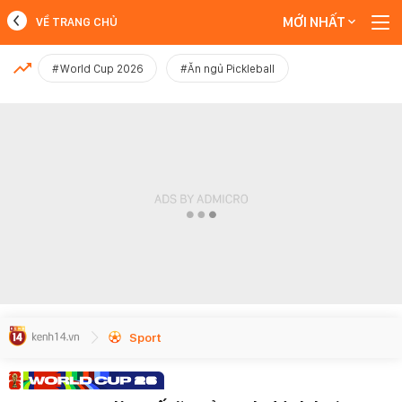
MỚI NHẤT
VỀ TRANG CHỦ
MỚI NHẤT
#World Cup 2026
#Ăn ngủ Pickleball
Xem thêm
Sport