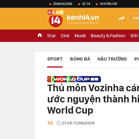
EMAGAZINE
ID.14
SHOWLIVE
W
Star
Ciné
Musik
Beauty & Fashion
Đời
SPORT
BÓNG ĐÁ
HẬU TRƯỜNG
P
Thủ môn Vozinha cán
ước nguyện thành hi
World Cup
TÚ,
21:30 17/06/2026