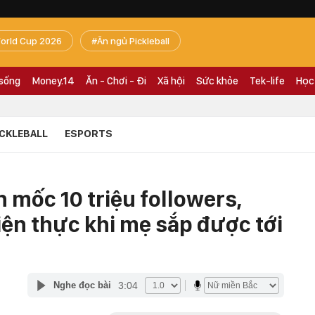
orld Cup 2026
Ăn ngủ Pickleball
 sống
Money.14
Ăn - Chơi - Đi
Xã hội
Sức khỏe
Tek-life
Học
ICKLEBALL
ESPORTS
 mốc 10 triệu followers,
ện thực khi mẹ sắp được tới
3:04
Nghe đọc bài