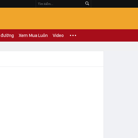
 đường
Xem Mua Luôn
Video