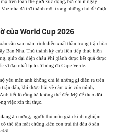
ộ trên toàn thế giới xúc động, bởi chỉ ít ngày
h Vozinha đã trở thành một trong những chủ đề được
ờ của World Cup 2026
oàn cầu sau màn trình diễn xuất thần trong trận hòa
Tây Ban Nha. Thủ thành kỳ cựu liên tiếp thực hiện
g, giúp đại diện châu Phi giành được kết quả được
c vĩ đại nhất lịch sử bóng đá Cape Verde.
ộ yêu mến anh không chỉ là những gì diễn ra trên
 trận đấu, khi được hỏi về cảm xúc của mình,
Anh tiết lộ rằng bà không thể đến Mỹ để theo dõi
g việc xin thị thực.
 đang ăn mừng, người thủ môn giàu kinh nghiệm
có thể tận mắt chứng kiến con trai thi đấu ở sân
giới.