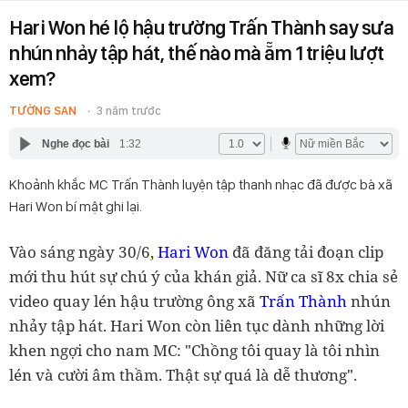
Hari Won hé lộ hậu trường Trấn Thành say sưa
nhún nhảy tập hát, thế nào mà ẵm 1 triệu lượt
xem?
TƯỜNG SAN
3 năm trước
Nghe đọc bài
1:32
Khoảnh khắc MC Trấn Thành luyện tập thanh nhạc đã được bà xã
Hari Won bí mật ghi lại.
Vào sáng ngày 30/6,
Hari Won
đã đăng tải đoạn clip
mới thu hút sự chú ý của khán giả. Nữ ca sĩ 8x chia sẻ
video quay lén hậu trường ông xã
Trấn Thành
nhún
nhảy tập hát. Hari Won còn liên tục dành những lời
khen ngợi cho nam MC: "Chồng tôi quay là tôi nhìn
lén và cười âm thầm. Thật sự quá là dễ thương".