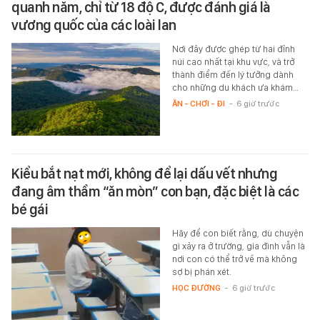
quanh năm, chỉ từ 18 độ C, được đánh giá là
vương quốc của các loài lan
Nơi đây được ghép từ hai đỉnh
núi cao nhất tại khu vực, và trở
thành điểm đến lý tưởng dành
cho những du khách ưa khám…
ĂN - CHƠI - ĐI
-
6 giờ trước
Kiểu bắt nạt mới, không để lại dấu vết nhưng
đang âm thầm “ăn mòn” con bạn, đặc biệt là các
bé gái
Hãy để con biết rằng, dù chuyện
gì xảy ra ở trường, gia đình vẫn là
nơi con có thể trở về mà không
sợ bị phán xét.
HỌC ĐƯỜNG
-
6 giờ trước