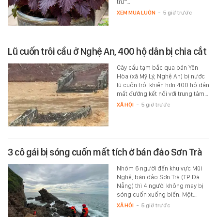
trữ”…
XEM MUA LUÔN
-
5 giờ trước
Lũ cuốn trôi cầu ở Nghệ An, 400 hộ dân bị chia cắt
Cây cầu tạm bắc qua bản Yên
Hòa (xã Mỹ Lý, Nghệ An) bị nước
lũ cuốn trôi khiến hơn 400 hộ dân
mất đường kết nối với trung tâm…
XÃ HỘI
-
5 giờ trước
3 cô gái bị sóng cuốn mất tích ở bán đảo Sơn Trà
Nhóm 6 người đến khu vực Mũi
Nghê, bán đảo Sơn Trà (TP Đà
Nẵng) thì 4 người không may bị
sóng cuốn xuống biển. Một…
XÃ HỘI
-
5 giờ trước