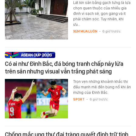
Lát kín sân bằng gạch từng là lựa
chọn quen thuộc của nhiều gia
đình vì sạch sẽ, gọn gàng và ít
phải chăm sóc. Tuy nhiên, khi
ưu…
XEM MUA LUÔN
-
6 giờ trước
Có ai như Đình Bắc, đá bóng tranh chấp nảy lửa
trên sân nhưng visual vẫn trắng phát sáng
Trọn vẹn những khoảnh khắc thi
đấu mạnh mẽ đến bùng nổ khi ăn
mừng của Đình Bắc.
SPORT
-
6 giờ trước
Chồng mắc ung thư đại tràng quyết định trữ tinh