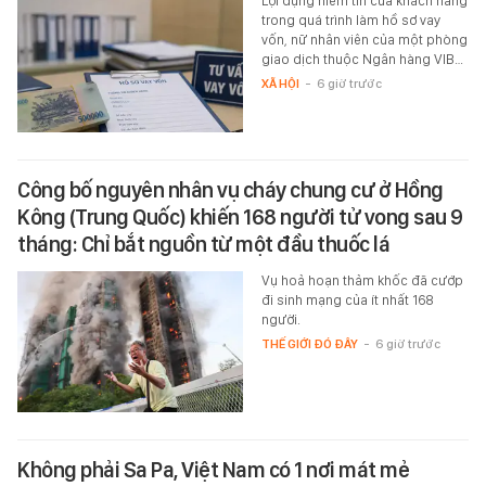
Lợi dụng niềm tin của khách hàng
trong quá trình làm hồ sơ vay
vốn, nữ nhân viên của một phòng
giao dịch thuộc Ngân hàng VIB…
XÃ HỘI
-
6 giờ trước
Công bố nguyên nhân vụ cháy chung cư ở Hồng
Kông (Trung Quốc) khiến 168 người tử vong sau 9
tháng: Chỉ bắt nguồn từ một đầu thuốc lá
Vụ hoả hoạn thảm khốc đã cướp
đi sinh mạng của ít nhất 168
người.
THẾ GIỚI ĐÓ ĐÂY
-
6 giờ trước
Không phải Sa Pa, Việt Nam có 1 nơi mát mẻ