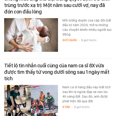
trùng trước xạ trị: Một năm sau cưới vợ, nay đã
đón con đầu lòng
Mối lương duyên của cặp đôi bắt
đầu từ năm 2024, mở ra những
câu chuyện khiến nhiều người xúc
động.
SỨC KHỎE
-
6 giờ trước
Tiết lộ tin nhắn cuối cùng của nam ca sĩ 8X vừa
được tìm thấy tử vong dưới sông sau 1 ngày mất
tích
Nam ca sĩ hàng đầu này mất tích
sau khi ra ngoài đạp xe vào lúc
4h sáng 6/8. Sau đó, anh được
phát hiện đã qua đời.
STAR
-
6 giờ trước