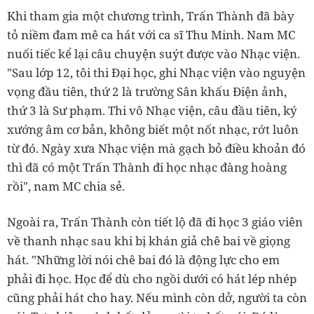
Khi tham gia một chương trình, Trấn Thành đã bày
tỏ niềm đam mê ca hát với ca sĩ Thu Minh. Nam MC
nuối tiếc kể lại câu chuyện suýt được vào Nhạc viện.
"Sau lớp 12, tôi thi Đại học, ghi Nhạc viện vào nguyện
vọng đầu tiên, thứ 2 là trường Sân khấu Điện ảnh,
thứ 3 là Sư phạm. Thi vô Nhạc viện, câu đầu tiên, ký
xướng âm cơ bản, không biết một nốt nhạc, rớt luôn
từ đó. Ngày xưa Nhạc viện mà gạch bỏ điều khoản đó
thì đã có một Trấn Thành đi học nhạc đàng hoàng
rồi", nam MC chia sẻ.
Ngoài ra, Trấn Thành còn tiết lộ đã đi học 3 giáo viên
về thanh nhạc sau khi bị khán giả chê bai về giọng
hát. "Những lời nói chê bai đó là động lực cho em
phải đi học. Học để dù cho ngồi dưới có hát lép nhép
cũng phải hát cho hay. Nếu mình còn dở, người ta còn