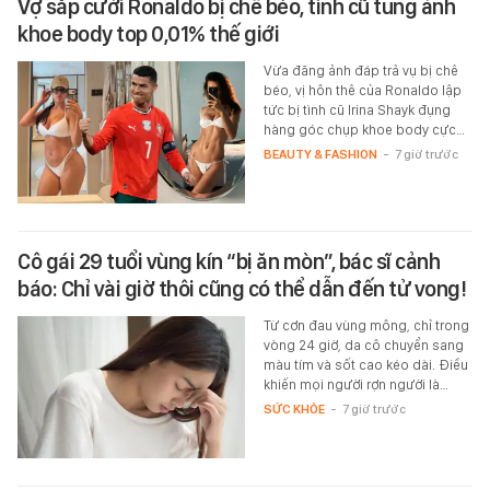
Vợ sắp cưới Ronaldo bị chê béo, tình cũ tung ảnh
khoe body top 0,01% thế giới
Vừa đăng ảnh đáp trả vụ bị chê
béo, vị hôn thê của Ronaldo lập
tức bị tình cũ Irina Shayk đụng
hàng góc chụp khoe body cực…
BEAUTY & FASHION
-
7 giờ trước
Cô gái 29 tuổi vùng kín “bị ăn mòn”, bác sĩ cảnh
báo: Chỉ vài giờ thôi cũng có thể dẫn đến tử vong!
Từ cơn đau vùng mông, chỉ trong
vòng 24 giờ, da cô chuyển sang
màu tím và sốt cao kéo dài. Điều
khiến mọi người rợn người là…
SỨC KHỎE
-
7 giờ trước