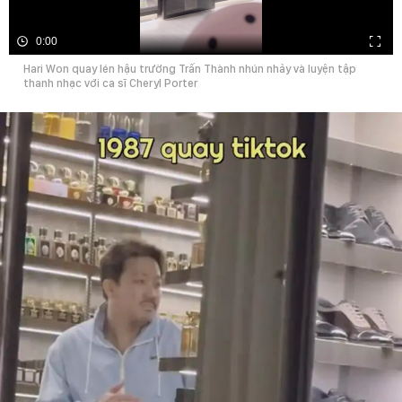
0:00
Hari Won quay lén hậu trường Trấn Thành nhún nhảy và luyện tập
thanh nhạc với ca sĩ Cheryl Porter