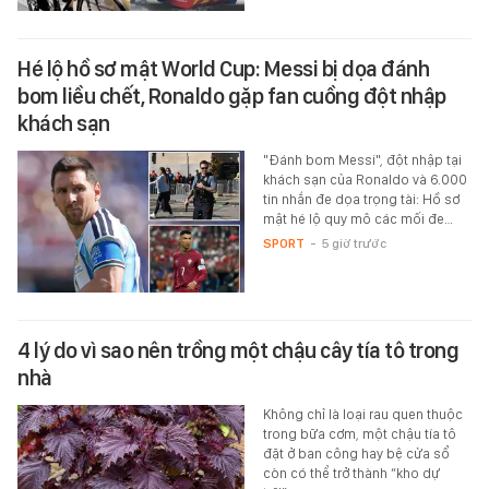
Hé lộ hồ sơ mật World Cup: Messi bị dọa đánh
bom liều chết, Ronaldo gặp fan cuồng đột nhập
khách sạn
"Đánh bom Messi", đột nhập tại
khách sạn của Ronaldo và 6.000
tin nhắn đe dọa trọng tài: Hồ sơ
mật hé lộ quy mô các mối đe…
SPORT
-
5 giờ trước
4 lý do vì sao nên trồng một chậu cây tía tô trong
nhà
Không chỉ là loại rau quen thuộc
trong bữa cơm, một chậu tía tô
đặt ở ban công hay bệ cửa sổ
còn có thể trở thành “kho dự