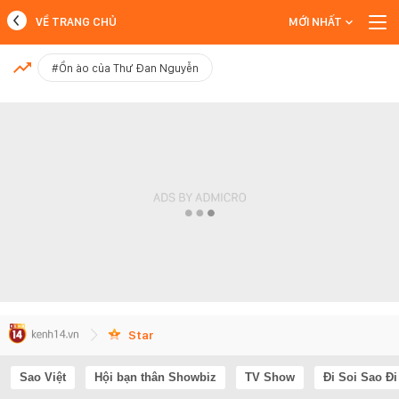
VỀ TRANG CHỦ
MỚI NHẤT
MỚI NHẤT
#Ồn ào của Thư Đan Nguyễn
Xem thêm
Star
Sao Việt
Hội bạn thân Showbiz
TV Show
Đi Soi Sao Đi