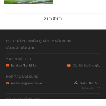
Xem thêm
CHỊU TRÁCH NHIỆM QUẢN LÝ NỘI DUNG
Bà Nguyễn Bích Minh
Ý KIẾN BÀI VIẾT
bandoc@kenh14.vn
Câu hỏi thường gặp
HỢP TÁC NỘI DUNG
marketing@kenh14.vn
024 7309 5555
HỖ TRỢ QUẢNG CÁO
giaitrixahoi@admicro.vn