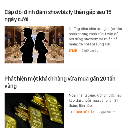
Cặp đôi đình đám showbiz ly thân gấp sau 15
ngày cưới
Những diễn biến trong cuộc hôn
nhân chóng vánh của 1 cặp đôi
nổi tiếng showbiz đã khiến cả
mạng xã hội sôi sùng sục.
STAR
-
7 giờ trước
Phát hiện một khách hàng vừa mua gần 20 tấn
vàng
Ngân hàng trung ương nước này
kéo dài chuỗi mua vàng lên 21
tháng liên tiếp.
THẾ GIỚI ĐÓ ĐÂY
-
7 giờ trước