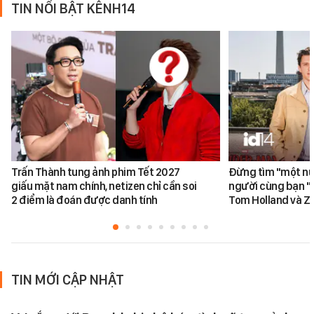
TIN NỔI BẬT KÊNH14
Trấn Thành tung ảnh phim Tết 2027
Đừng tìm "một nử
giấu mặt nam chính, netizen chỉ cần soi
người cùng bạn "
2 điểm là đoán được danh tính
Tom Holland và Z
TIN MỚI CẬP NHẬT