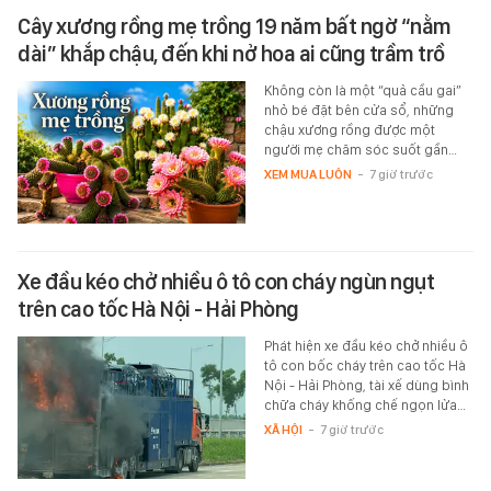
Cây xương rồng mẹ trồng 19 năm bất ngờ “nằm
dài” khắp chậu, đến khi nở hoa ai cũng trầm trồ
Không còn là một “quả cầu gai”
nhỏ bé đặt bên cửa sổ, những
chậu xương rồng được một
người mẹ chăm sóc suốt gần…
XEM MUA LUÔN
-
7 giờ trước
Xe đầu kéo chở nhiều ô tô con cháy ngùn ngụt
trên cao tốc Hà Nội - Hải Phòng
Phát hiện xe đầu kéo chở nhiều ô
tô con bốc cháy trên cao tốc Hà
Nội - Hải Phòng, tài xế dùng bình
chữa cháy khống chế ngọn lửa…
XÃ HỘI
-
7 giờ trước