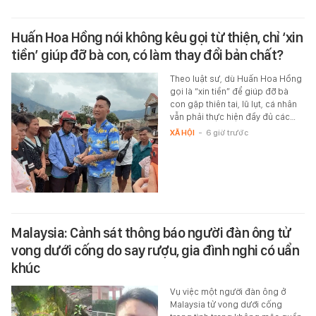
Huấn Hoa Hồng nói không kêu gọi từ thiện, chỉ ‘xin
tiền’ giúp đỡ bà con, có làm thay đổi bản chất?
Theo luật sư, dù Huấn Hoa Hồng
gọi là “xin tiền” để giúp đỡ bà
con gặp thiên tai, lũ lụt, cá nhân
vẫn phải thực hiện đầy đủ các…
XÃ HỘI
-
6 giờ trước
Malaysia: Cảnh sát thông báo người đàn ông tử
vong dưới cống do say rượu, gia đình nghi có uẩn
khúc
Vụ việc một người đàn ông ở
Malaysia tử vong dưới cống