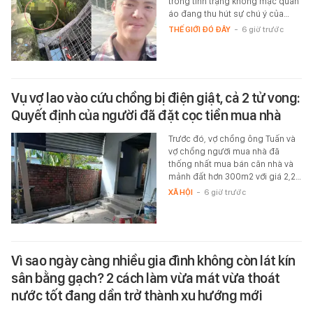
trong tình trạng không mặc quần
áo đang thu hút sự chú ý của…
THẾ GIỚI ĐÓ ĐÂY
-
6 giờ trước
Vụ vợ lao vào cứu chồng bị điện giật, cả 2 tử vong:
Quyết định của người đã đặt cọc tiền mua nhà
Trước đó, vợ chồng ông Tuấn và
vợ chồng người mua nhà đã
thống nhất mua bán căn nhà và
mảnh đất hơn 300m2 với giá 2,2…
XÃ HỘI
-
6 giờ trước
Vì sao ngày càng nhiều gia đình không còn lát kín
sân bằng gạch? 2 cách làm vừa mát vừa thoát
nước tốt đang dần trở thành xu hướng mới