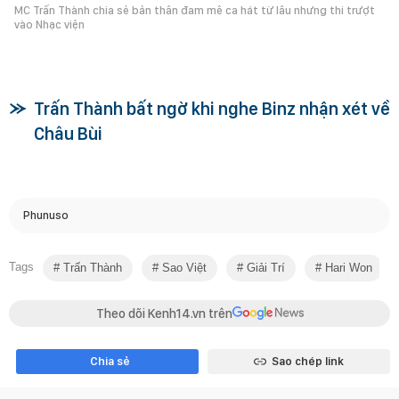
MC Trấn Thành chia sẻ bản thân đam mê ca hát từ lâu nhưng thi trượt
vào Nhạc viện
Trấn Thành bất ngờ khi nghe Binz nhận xét về
Châu Bùi
Phunuso
Tags
Trấn Thành
Sao Việt
Giải Trí
Hari Won
Theo dõi Kenh14.vn trên
Chia sẻ
Sao chép link