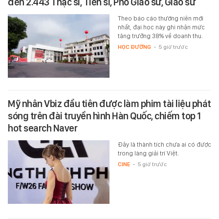
đến 2.443 Thạc sĩ, Tiến sĩ, Phó Giáo sư, Giáo sư
Theo báo cáo thường niên mới
nhất, đại học này ghi nhận mức
tăng trưởng 38% về doanh thu.
HỌC ĐƯỜNG
-
5 giờ trước
Mỹ nhân Vbiz đầu tiên được làm phim tài liệu phát
sóng trên đài truyền hình Hàn Quốc, chiếm top 1
hot search Naver
Đây là thành tích chưa ai có được
trong làng giải trí Việt.
CINE
-
5 giờ trước