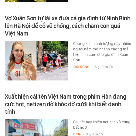
Vợ Xuân Son tự lái xe đưa cả gia đình từ Ninh Bình
lên Hà Nội để cổ vũ chồng, cách chăm con quá
Việt Nam
Chứng kiến cảnh tượng này, nhiều
người hâm mộ nhanh chóng thể
hiện tình cảm cho gia đình Xuân
Son.
ĐỜI SỐNG
-
6 giờ trước
Xuất hiện cái tên Việt Nam trong phim Hàn đang
cực hot, netizen dở khóc dở cười khi biết danh
tính
Chi tiết này khiến netizen vô cùng
bất ngờ.
CINE
-
6 giờ trước