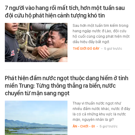
7 người vào hang rồi mất tích, hơn một tuần sau
đội cứu hộ phát hiện cảnh tượng khó tin
Sau hơn một tuần tìm kiếm trong
hang ngập nước ở Lào, đội cứu
hộ cuối cùng cũng phát hiện một
dấu hiệu đầy bất ngờ.
THẾ GIỚI ĐÓ ĐÂY
-
5 giờ trước
Phát hiện đầm nước ngọt thuộc dạng hiếm ở tỉnh
miền Trung: Từng thông thẳng ra biển, nước
chuyển từ mặn sang ngọt
Thay vì thuần nước ngọt như
nhiều đầm nước khác, nước ở đây
là có cả những khu vực là nước
mặn, nguyên nhân là gì?
ĂN - CHƠI - ĐI
-
5 giờ trước