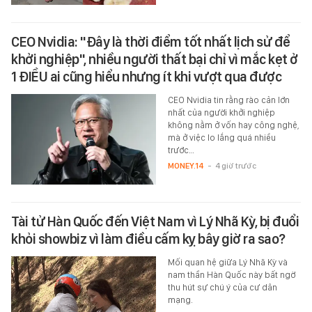
CEO Nvidia: "Đây là thời điểm tốt nhất lịch sử để
khởi nghiệp", nhiều người thất bại chỉ vì mắc kẹt ở
1 ĐIỀU ai cũng hiểu nhưng ít khi vượt qua được
CEO Nvidia tin rằng rào cản lớn
nhất của người khởi nghiệp
không nằm ở vốn hay công nghệ,
mà ở việc lo lắng quá nhiều
trước…
MONEY.14
-
4 giờ trước
Tài tử Hàn Quốc đến Việt Nam vì Lý Nhã Kỳ, bị đuổi
khỏi showbiz vì làm điều cấm kỵ bây giờ ra sao?
Mối quan hệ giữa Lý Nhã Kỳ và
nam thần Hàn Quốc này bất ngờ
thu hút sự chú ý của cư dân
mạng.