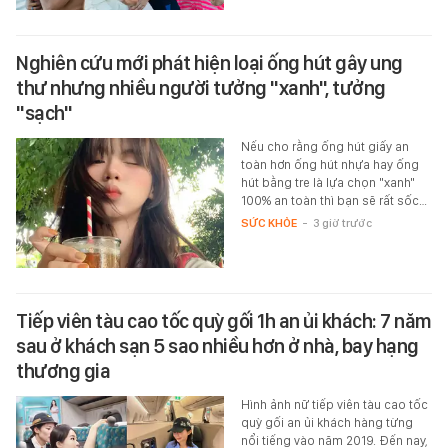
Nghiên cứu mới phát hiện loại ống hút gây ung
thư nhưng nhiều người tưởng "xanh", tưởng
"sạch"
Nếu cho rằng ống hút giấy an
toàn hơn ống hút nhựa hay ống
hút bằng tre là lựa chọn "xanh"
100% an toàn thì bạn sẽ rất sốc…
SỨC KHỎE
-
3 giờ trước
Tiếp viên tàu cao tốc quỳ gối 1h an ủi khách: 7 năm
sau ở khách sạn 5 sao nhiều hơn ở nhà, bay hạng
thương gia
Hình ảnh nữ tiếp viên tàu cao tốc
quỳ gối an ủi khách hàng từng
nổi tiếng vào năm 2019. Đến nay,