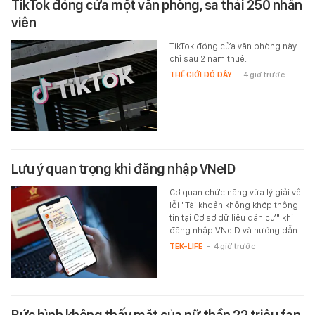
TikTok đóng cửa một văn phòng, sa thải 250 nhân
viên
TikTok đóng cửa văn phòng này
chỉ sau 2 năm thuê.
THẾ GIỚI ĐÓ ĐÂY
-
4 giờ trước
Lưu ý quan trọng khi đăng nhập VNeID
Cơ quan chức năng vừa lý giải về
lỗi "Tài khoản không khớp thông
tin tại Cơ sở dữ liệu dân cư" khi
đăng nhập VNeID và hướng dẫn…
TEK-LIFE
-
4 giờ trước