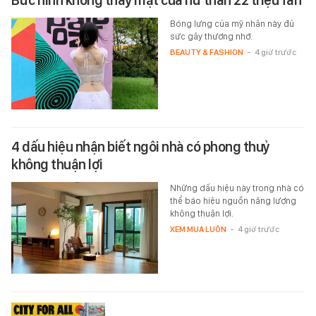
Bức hình không thấy mặt của nữ thần 22 triệu fan
Bóng lưng của mỹ nhân này đủ
sức gây thương nhớ.
BEAUTY & FASHION
-
4 giờ trước
4 dấu hiệu nhận biết ngôi nhà có phong thuỷ
không thuận lợi
Những dấu hiệu này trong nhà có
thể báo hiệu nguồn năng lượng
không thuận lợi.
XEM MUA LUÔN
-
4 giờ trước