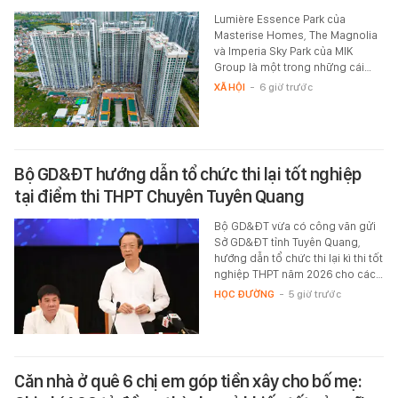
Lumière Essence Park của
Masterise Homes, The Magnolia
và Imperia Sky Park của MIK
Group là một trong những cái…
XÃ HỘI
-
6 giờ trước
Bộ GD&ĐT hướng dẫn tổ chức thi lại tốt nghiệp
tại điểm thi THPT Chuyên Tuyên Quang
Bộ GD&ĐT vừa có công văn gửi
Sở GD&ĐT tỉnh Tuyên Quang,
hướng dẫn tổ chức thi lại kì thi tốt
nghiệp THPT năm 2026 cho các…
HỌC ĐƯỜNG
-
5 giờ trước
Căn nhà ở quê 6 chị em góp tiền xây cho bố mẹ: