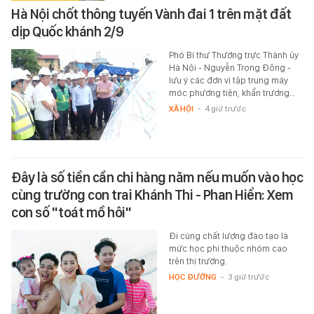
Hà Nội chốt thông tuyến Vành đai 1 trên mặt đất
dịp Quốc khánh 2/9
Phó Bí thư Thường trực Thành ủy
Hà Nội - Nguyễn Trọng Đông -
lưu ý các đơn vị tập trung máy
móc phương tiện, khẩn trương…
XÃ HỘI
-
4 giờ trước
Đây là số tiền cần chi hàng năm nếu muốn vào học
cùng trường con trai Khánh Thi - Phan Hiển: Xem
con số "toát mồ hôi"
Đi cùng chất lượng đào tạo là
mức học phí thuộc nhóm cao
trên thị trường.
HỌC ĐƯỜNG
-
3 giờ trước