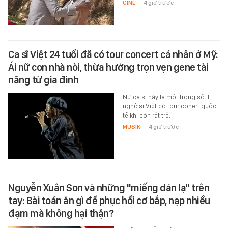
CINE
-
4 giờ trước
Ca sĩ Việt 24 tuổi đã có tour concert cá nhân ở Mỹ:
Ái nữ con nhà nòi, thừa hưởng trọn vẹn gene tài
năng từ gia đình
Nữ ca sĩ này là một trong số ít
nghệ sĩ Việt có tour conert quốc
tế khi còn rất trẻ.
MUSIK
-
4 giờ trước
Nguyễn Xuân Son và những "miếng dán lạ" trên
tay: Bài toán ăn gì để phục hồi cơ bắp, nạp nhiều
đạm mà không hại thận?