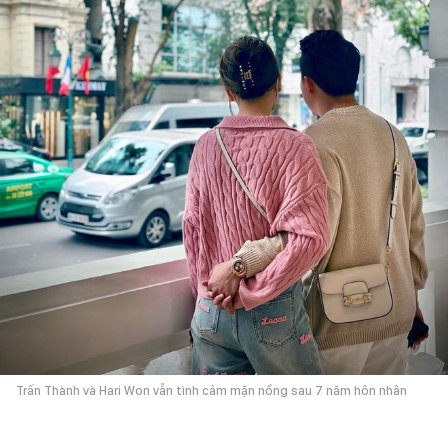
Trấn Thành và Hari Won vẫn tình cảm mặn nồng sau 7 năm hôn nhân