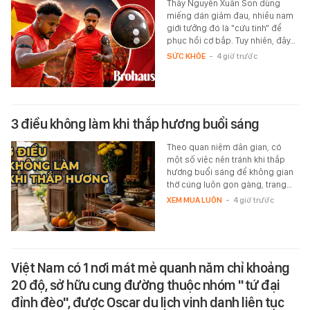
Thấy Nguyễn Xuân Son dùng
miếng dán giảm đau, nhiều nam
giới tưởng đó là "cứu tinh" để
phục hồi cơ bắp. Tuy nhiên, đây…
SỨC KHỎE
-
4 giờ trước
3 điều không làm khi thắp hương buổi sáng
Theo quan niệm dân gian, có
một số việc nên tránh khi thắp
hương buổi sáng để không gian
thờ cúng luôn gọn gàng, trang…
XEM MUA LUÔN
-
4 giờ trước
Việt Nam có 1 nơi mát mẻ quanh năm chỉ khoảng
20 độ, sở hữu cung đường thuộc nhóm "tứ đại
đỉnh đèo", được Oscar du lịch vinh danh liên tục