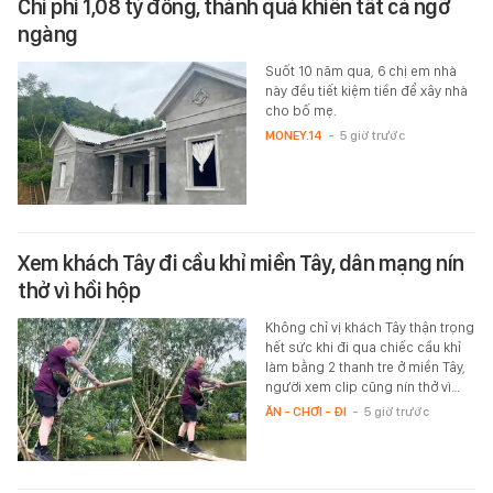
Chi phí 1,08 tỷ đồng, thành quả khiến tất cả ngỡ
ngàng
Suốt 10 năm qua, 6 chị em nhà
này đều tiết kiệm tiền để xây nhà
cho bố mẹ.
MONEY.14
-
5 giờ trước
Xem khách Tây đi cầu khỉ miền Tây, dân mạng nín
thở vì hồi hộp
Không chỉ vị khách Tây thận trọng
hết sức khi đi qua chiếc cầu khỉ
làm bằng 2 thanh tre ở miền Tây,
người xem clip cũng nín thở vì…
ĂN - CHƠI - ĐI
-
5 giờ trước