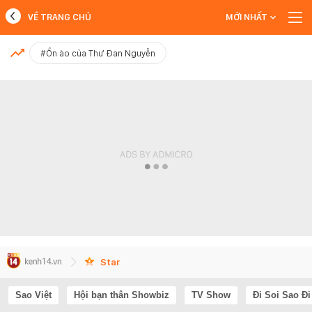
VỀ TRANG CHỦ
MỚI NHẤT
MỚI NHẤT
#Ồn ào của Thư Đan Nguyễn
Xem thêm
Star
Sao Việt
Hội bạn thân Showbiz
TV Show
Đi Soi Sao Đi