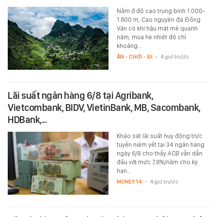
Nằm ở độ cao trung bình 1.000-
1.600 m, Cao nguyên đá Đồng
Văn có khí hậu mát mẻ quanh
năm, mùa hè nhiệt độ chỉ
khoảng…
ĂN - CHƠI - ĐI
-
4 giờ trước
Lãi suất ngân hàng 6/8 tại Agribank,
Vietcombank, BIDV, VietinBank, MB, Sacombank,
HDBank,...
Khảo sát lãi suất huy động trực
tuyến niêm yết tại 34 ngân hàng
ngày 6/8 cho thấy ACB vẫn dẫn
đầu với mức 7,8%/năm cho kỳ
hạn…
MONEY.14
-
4 giờ trước