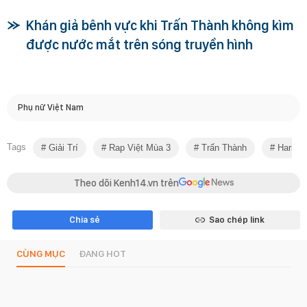
Khán giả bênh vực khi Trấn Thành không kìm
được nước mắt trên sóng truyền hình
Phụ nữ Việt Nam
Tags
Giải Trí
Rap Việt Mùa 3
Trấn Thành
Hari W
Theo dõi Kenh14.vn trên
Chia sẻ
Sao chép link
CÙNG MỤC
ĐANG HOT