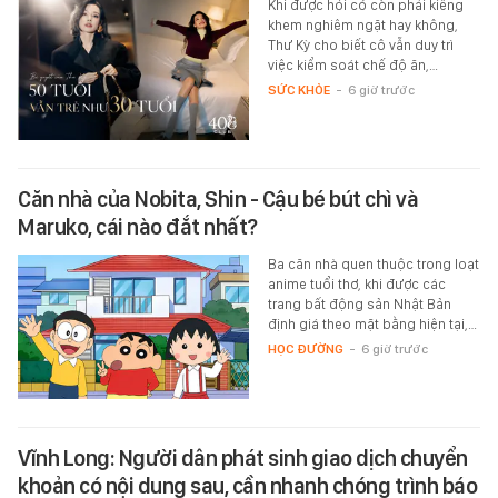
Khi được hỏi có còn phải kiêng
khem nghiêm ngặt hay không,
Thư Kỳ cho biết cô vẫn duy trì
việc kiểm soát chế độ ăn,…
SỨC KHỎE
-
6 giờ trước
Căn nhà của Nobita, Shin - Cậu bé bút chì và
Maruko, cái nào đắt nhất?
Ba căn nhà quen thuộc trong loạt
anime tuổi thơ, khi được các
trang bất động sản Nhật Bản
định giá theo mặt bằng hiện tại,…
HỌC ĐƯỜNG
-
6 giờ trước
Vĩnh Long: Người dân phát sinh giao dịch chuyển
khoản có nội dung sau, cần nhanh chóng trình báo