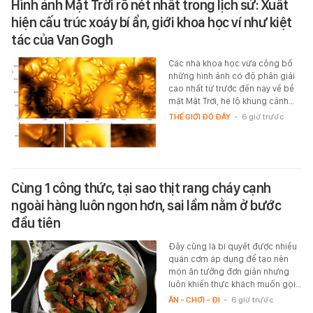
Hình ảnh Mặt Trời rõ nét nhất trong lịch sử: Xuất
hiện cấu trúc xoáy bí ẩn, giới khoa học ví như kiệt
tác của Van Gogh
Các nhà khoa học vừa công bố
những hình ảnh có độ phân giải
cao nhất từ trước đến nay về bề
mặt Mặt Trời, hé lộ khung cảnh…
THẾ GIỚI ĐÓ ĐÂY
-
6 giờ trước
Cùng 1 công thức, tại sao thịt rang cháy cạnh
ngoài hàng luôn ngon hơn, sai lầm nằm ở bước
đầu tiên
Đây cũng là bí quyết được nhiều
quán cơm áp dụng để tạo nên
món ăn tưởng đơn giản nhưng
luôn khiến thực khách muốn gọi…
ĂN - CHƠI - ĐI
-
6 giờ trước