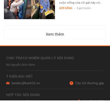
cuộc sống của cô gái này có…
ĐỜI SỐNG
-
3 giờ trước
Xem thêm
CHỊU TRÁCH NHIỆM QUẢN LÝ NỘI DUNG
Bà Nguyễn Bích Minh
Ý KIẾN BÀI VIẾT
bandoc@kenh14.vn
Câu hỏi thường gặp
HỢP TÁC NỘI DUNG
marketing@kenh14.vn
024 7309 5555