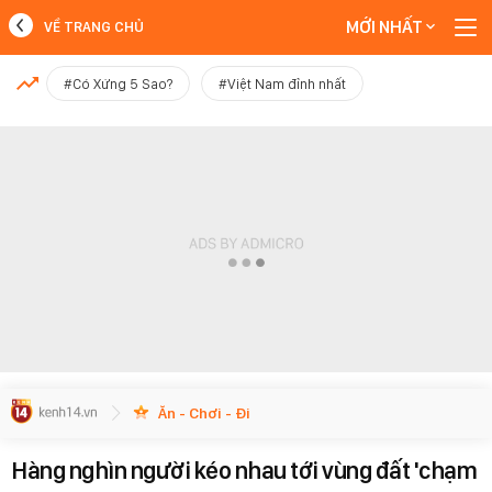
MỚI NHẤT
VỀ TRANG CHỦ
MỚI NHẤT
#Có Xứng 5 Sao?
#Việt Nam đỉnh nhất
Xem thêm
Ăn - Chơi - Đi
Hàng nghìn người kéo nhau tới vùng đất 'chạm