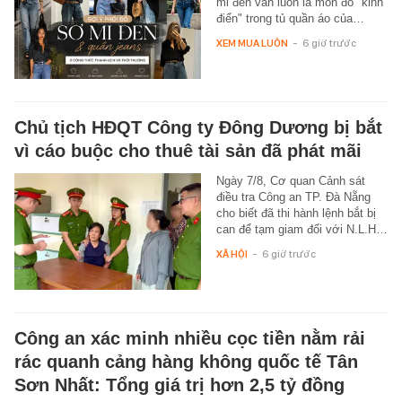
mi đen vẫn luôn là món đồ "kinh
điển" trong tủ quần áo của…
XEM MUA LUÔN
-
6 giờ trước
Chủ tịch HĐQT Công ty Đông Dương bị bắt
vì cáo buộc cho thuê tài sản đã phát mãi
Ngày 7/8, Cơ quan Cảnh sát
điều tra Công an TP. Đà Nẵng
cho biết đã thi hành lệnh bắt bị
can để tạm giam đối với N.L.H…
XÃ HỘI
-
6 giờ trước
Công an xác minh nhiều cọc tiền nằm rải
rác quanh cảng hàng không quốc tế Tân
Sơn Nhất: Tổng giá trị hơn 2,5 tỷ đồng