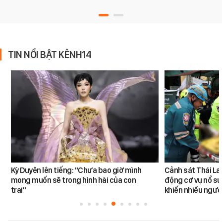
TIN NỔI BẬT KÊNH14
Kỳ Duyên lên tiếng: "Chưa bao giờ mình
Cảnh sát Thái La
mong muốn sẽ trong hình hài của con
động cơ vụ nổ sú
trai"
khiến nhiều ngườ