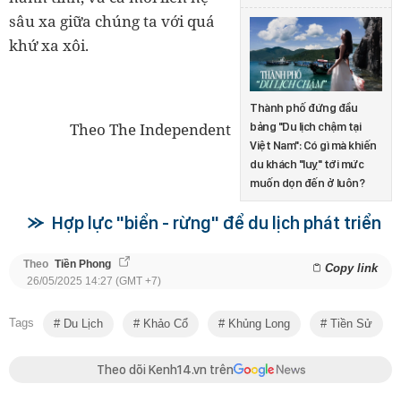
sâu xa giữa chúng ta với quá
khứ xa xôi.
Thành phố đứng đầu
Theo
The Independent
bảng "Du lịch chậm tại
Việt Nam": Có gì mà khiến
du khách "luỵ" tới mức
muốn dọn đến ở luôn?
Hợp lực "biển - rừng" để du lịch phát triển
Theo
Tiền Phong
Copy link
26/05/2025 14:27 (GMT +7)
Tags
Du Lịch
Khảo Cổ
Khủng Long
Tiền Sử
Theo dõi Kenh14.vn trên