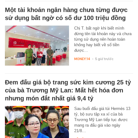
Một tài khoản ngân hàng chưa từng được
sử dụng bất ngờ có số dư 100 triệu đồng
Chị T. bất ngờ khi biết mình
đứng tên tài khoản này và chưa
từng sử dụng nên hoàn toàn
không hay biết về số tiền
được…
MONEY.14
-
5 giờ trước
Đem đấu giá bộ trang sức kim cương 25 tỷ
của bà Trương Mỹ Lan: Mất hết hóa đơn
nhưng món đắt nhất giá 9,4 tỷ
Sau buổi đấu giá túi Hermès 13
tỷ, bộ sưu tập xa xỉ của bà
Trương Mỹ Lan tiếp tục được
mang ra đấu giá vào ngày
21/8…