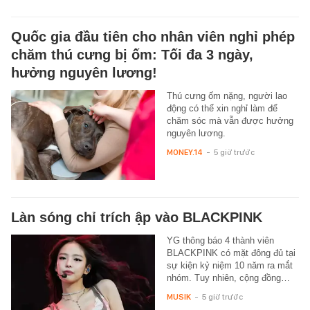
Quốc gia đầu tiên cho nhân viên nghỉ phép
chăm thú cưng bị ốm: Tối đa 3 ngày,
hưởng nguyên lương!
Thú cưng ốm nặng, người lao
động có thể xin nghỉ làm để
chăm sóc mà vẫn được hưởng
nguyên lương.
MONEY.14
-
5 giờ trước
Làn sóng chỉ trích ập vào BLACKPINK
YG thông báo 4 thành viên
BLACKPINK có mặt đông đủ tại
sự kiện kỷ niệm 10 năm ra mắt
nhóm. Tuy nhiên, cộng đồng…
MUSIK
-
5 giờ trước