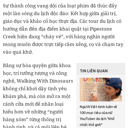
Sự thành công vang dội của loạt phim đã thúc đẩy
một làn sóng du lịch độc đáo: Kết hợp giữa giải trí,
giáo dục và khảo cổ học thực địa. Các tour du lịch có
hướng dẫn đến địa điểm khai quật tại Pipestone
Creek hiện đang “cháy vé”, với hàng nghìn người
mong muốn được trực tiếp cầm xẻng, cọ và chạm tay
vào quá khứ.
Bằng sự hòa quyện giữa khoa
TIN LIÊN QUAN
học, trí tưởng tượng và công
nghệ, Walking With Dinosaurs
không chỉ khơi dậy tình yêu
khám phá, mà còn mở ra một
cánh cửa mới để nhân loại
Người Việt bình luận về
hiểu hơn về những “người
100 mục tiêu của nữ
hàng xóm” từng thống trị
YouTuber du lịch "khổ
nhất thế giới"
hành tinh, và cả mối liên hệ