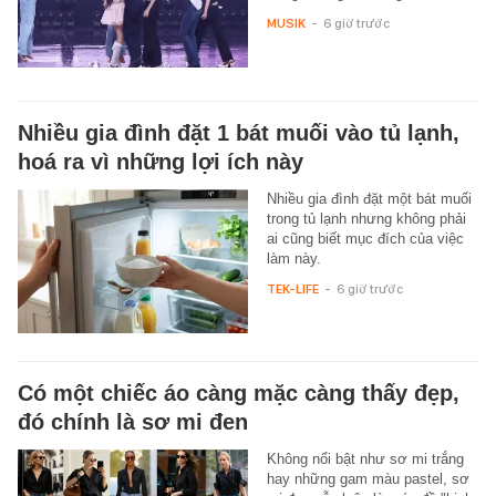
MUSIK
-
6 giờ trước
Nhiều gia đình đặt 1 bát muối vào tủ lạnh,
hoá ra vì những lợi ích này
Nhiều gia đình đặt một bát muối
trong tủ lạnh nhưng không phải
ai cũng biết mục đích của việc
làm này.
TEK-LIFE
-
6 giờ trước
Có một chiếc áo càng mặc càng thấy đẹp,
đó chính là sơ mi đen
Không nổi bật như sơ mi trắng
hay những gam màu pastel, sơ