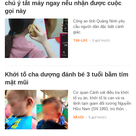
chú ý tắt máy ngay nếu nhận được cuộc
gọi này
Công an tỉnh Quảng Ninh yêu
cầu người dân đặc biệt cảnh
giác.
TEK-LIFE
-
5 giờ trước
Khởi tố cha dượng đánh bé 3 tuổi bầm tím
mặt mũi
Cơ quan Cảnh sát điều tra khởi
tố vụ án, khởi tố bị can và ra
lệnh tạm giam đối tượng Nguyễn
Hữu Nam (SN 1993, trú thôn…
XÃ HỘI
-
5 giờ trước