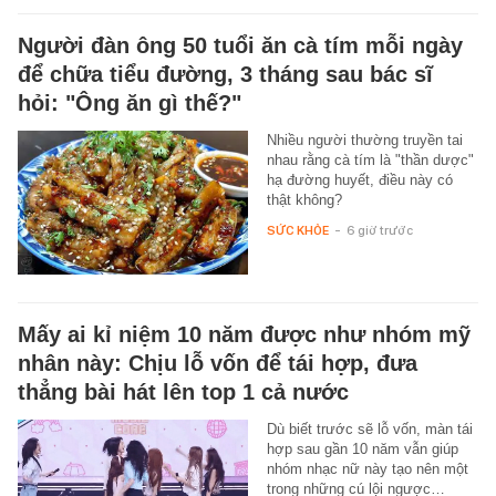
Người đàn ông 50 tuổi ăn cà tím mỗi ngày
để chữa tiểu đường, 3 tháng sau bác sĩ
hỏi: "Ông ăn gì thế?"
Nhiều người thường truyền tai
nhau rằng cà tím là "thần dược"
hạ đường huyết, điều này có
thật không?
SỨC KHỎE
-
6 giờ trước
Mấy ai kỉ niệm 10 năm được như nhóm mỹ
nhân này: Chịu lỗ vốn để tái hợp, đưa
thẳng bài hát lên top 1 cả nước
Dù biết trước sẽ lỗ vốn, màn tái
hợp sau gần 10 năm vẫn giúp
nhóm nhạc nữ này tạo nên một
trong những cú lội ngược…