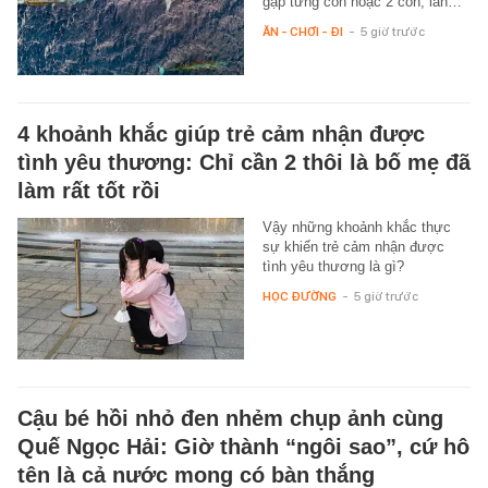
gặp từng con hoặc 2 con, lần…
ĂN - CHƠI - ĐI
-
5 giờ trước
4 khoảnh khắc giúp trẻ cảm nhận được
tình yêu thương: Chỉ cần 2 thôi là bố mẹ đã
làm rất tốt rồi
Vậy những khoảnh khắc thực
sự khiến trẻ cảm nhận được
tình yêu thương là gì?
HỌC ĐƯỜNG
-
5 giờ trước
Cậu bé hồi nhỏ đen nhẻm chụp ảnh cùng
Quế Ngọc Hải: Giờ thành “ngôi sao”, cứ hô
tên là cả nước mong có bàn thắng