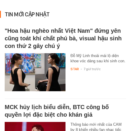
TIN MỚI CẬP NHẬT
"Hoa hậu nghèo nhất Việt Nam" đứng yên
cũng toát khí chất phú bà, visual hậu sinh
con thứ 2 gây chú ý
Đỗ Mỹ Linh thoải mái lộ diện
khoe vóc dáng sau khi sinh con.
STAR
-
7 giờ trước
MCK hủy lịch biểu diễn, BTC công bố
quyền lợi đặc biệt cho khán giả
Thông báo mới nhất của CAM
by 8 khiến nhiều fan nhạc tiếc