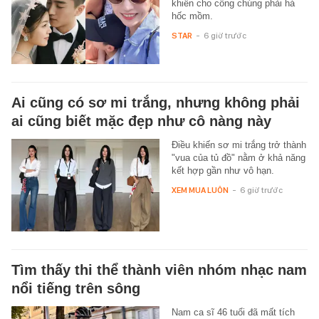
khiến cho công chúng phải há
hốc mồm.
STAR
-
6 giờ trước
Ai cũng có sơ mi trắng, nhưng không phải
ai cũng biết mặc đẹp như cô nàng này
Điều khiến sơ mi trắng trở thành
"vua của tủ đồ" nằm ở khả năng
kết hợp gần như vô hạn.
XEM MUA LUÔN
-
6 giờ trước
Tìm thấy thi thể thành viên nhóm nhạc nam
nổi tiếng trên sông
Nam ca sĩ 46 tuổi đã mất tích