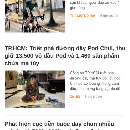
sau khi ra ngoài đạp xe vào 4
giờ sáng.
THẾ GIỚI ĐÓ ĐÂY
-
5 giờ trước
TP.HCM: Triệt phá đường dây Pod Chill, thu
giữ 13.500 vỏ đầu Pod và 1.460 sản phẩm
chứa ma túy
Công an TP.HCM triệt phá
đường dây ma túy đội lốt Pod
Chill do Lê Quang Trọng cầm
đầu, thu lượng tang vật đủ để…
XÃ HỘI
-
5 giờ trước
Phát hiện cọc tiền buộc dây chun nhiều