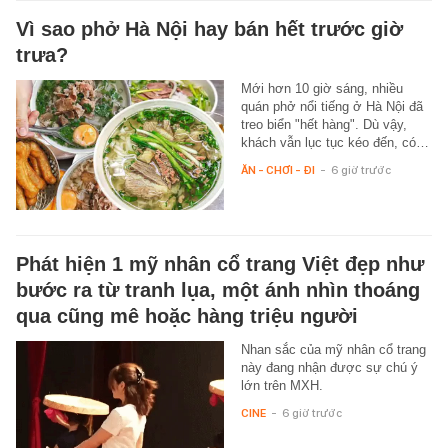
Vì sao phở Hà Nội hay bán hết trước giờ
trưa?
Mới hơn 10 giờ sáng, nhiều
quán phở nổi tiếng ở Hà Nội đã
treo biển "hết hàng". Dù vậy,
khách vẫn lục tục kéo đến, có…
ĂN - CHƠI - ĐI
-
6 giờ trước
Phát hiện 1 mỹ nhân cổ trang Việt đẹp như
bước ra từ tranh lụa, một ánh nhìn thoáng
qua cũng mê hoặc hàng triệu người
Nhan sắc của mỹ nhân cổ trang
này đang nhận được sự chú ý
lớn trên MXH.
CINE
-
6 giờ trước