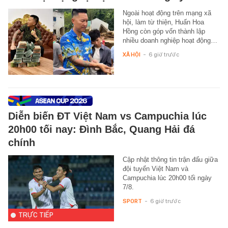
Ngoài hoạt động trên mạng xã
hội, làm từ thiện, Huấn Hoa
Hồng còn góp vốn thành lập
nhiều doanh nghiệp hoạt động…
XÃ HỘI
-
6 giờ trước
Diễn biến ĐT Việt Nam vs Campuchia lúc
20h00 tối nay: Đình Bắc, Quang Hải đá
chính
Cập nhật thông tin trận đấu giữa
đội tuyển Việt Nam và
Campuchia lúc 20h00 tối ngày
7/8.
SPORT
-
6 giờ trước
TRỰC TIẾP