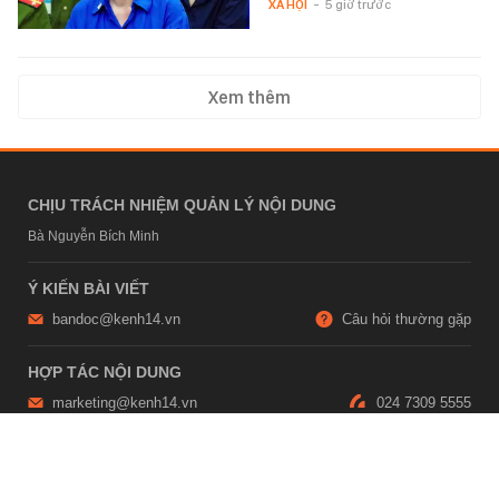
XÃ HỘI
-
5 giờ trước
Xem thêm
CHỊU TRÁCH NHIỆM QUẢN LÝ NỘI DUNG
Bà Nguyễn Bích Minh
Ý KIẾN BÀI VIẾT
bandoc@kenh14.vn
Câu hỏi thường gặp
HỢP TÁC NỘI DUNG
marketing@kenh14.vn
024 7309 5555
HỖ TRỢ QUẢNG CÁO