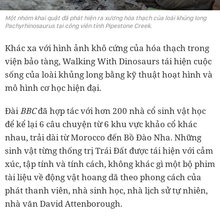
Một nhóm khai quật đã phát hiện ra xương hóa thạch của loài khủng long
Pachyrhinosaurus tại công viên tỉnh Pipestone Creek.
Khác xa với hình ảnh khô cứng của hóa thạch trong
viện bảo tàng, Walking With Dinosaurs tái hiện cuộc
sống của loài khủng long bằng kỹ thuật hoạt hình và
mô hình cơ học hiện đại.
Đài
BBC
đã hợp tác với hơn 200 nhà cổ sinh vật học
để kể lại 6 câu chuyện từ 6 khu vực khảo cổ khác
nhau, trải dài từ Morocco đến Bồ Đào Nha. Những
sinh vật từng thống trị Trái Đất được tái hiện với cảm
xúc, tập tính và tính cách, không khác gì một bộ phim
tài liệu về động vật hoang dã theo phong cách của
phát thanh viên, nhà sinh học, nhà lịch sử tự nhiên,
nhà văn David Attenborough.