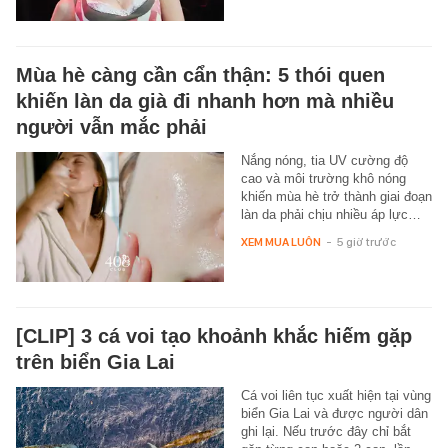
Mùa hè càng cần cẩn thận: 5 thói quen
khiến làn da già đi nhanh hơn mà nhiều
người vẫn mắc phải
Nắng nóng, tia UV cường độ
cao và môi trường khô nóng
khiến mùa hè trở thành giai đoạn
làn da phải chịu nhiều áp lực…
XEM MUA LUÔN
-
5 giờ trước
[CLIP] 3 cá voi tạo khoảnh khắc hiếm gặp
trên biển Gia Lai
Cá voi liên tục xuất hiện tại vùng
biển Gia Lai và được người dân
ghi lại. Nếu trước đây chỉ bắt