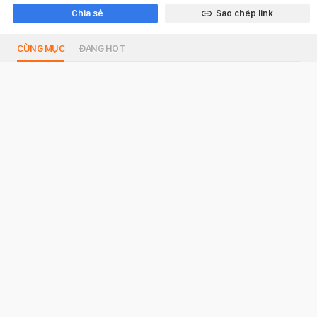
Chia sẻ
Sao chép link
CÙNG MỤC
ĐANG HOT