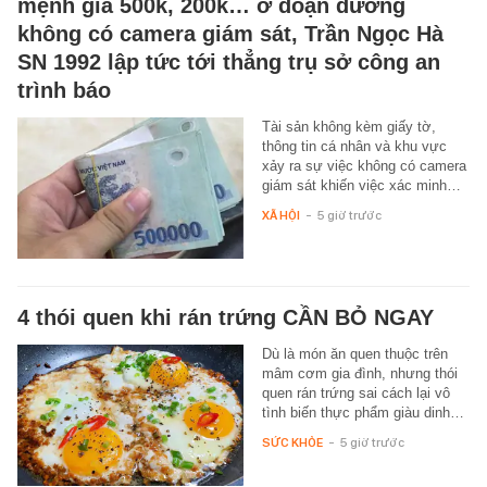
mệnh giá 500k, 200k… ở đoạn đường
không có camera giám sát, Trần Ngọc Hà
SN 1992 lập tức tới thẳng trụ sở công an
trình báo
Tài sản không kèm giấy tờ,
thông tin cá nhân và khu vực
xảy ra sự việc không có camera
giám sát khiến việc xác minh…
XÃ HỘI
-
5 giờ trước
4 thói quen khi rán trứng CẦN BỎ NGAY
Dù là món ăn quen thuộc trên
mâm cơm gia đình, nhưng thói
quen rán trứng sai cách lại vô
tình biến thực phẩm giàu dinh…
SỨC KHỎE
-
5 giờ trước