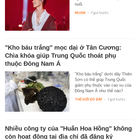
nuối.
MUSIK
-
7 giờ trước
"Kho báu trắng" mọc dại ở Tân Cương:
Chìa khóa giúp Trung Quốc thoát phụ
thuộc Đông Nam Á
"Kho báu trắng" dưới dãy Thiên
Sơn có thể giúp Trung Quốc
giảm phụ thuộc vào cao su của
Đông Nam Á như thế nào?
THẾ GIỚI ĐÓ ĐÂY
-
7 giờ trước
Nhiều công ty của "Huấn Hoa Hồng" không
còn hoạt động tại địa chỉ đã đăng ký