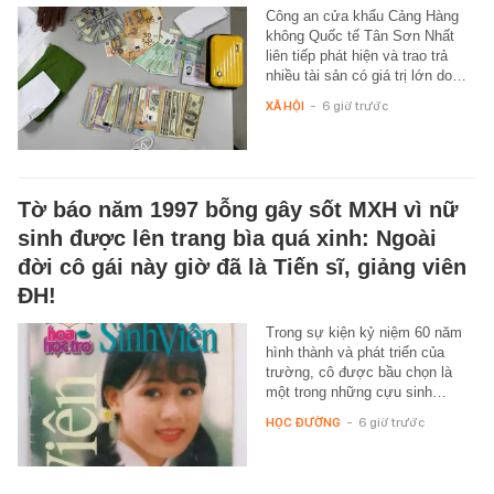
Công an cửa khẩu Cảng Hàng
không Quốc tế Tân Sơn Nhất
liên tiếp phát hiện và trao trả
nhiều tài sản có giá trị lớn do…
XÃ HỘI
-
6 giờ trước
Tờ báo năm 1997 bỗng gây sốt MXH vì nữ
sinh được lên trang bìa quá xinh: Ngoài
đời cô gái này giờ đã là Tiến sĩ, giảng viên
ĐH!
Trong sự kiện kỷ niệm 60 năm
hình thành và phát triển của
trường, cô được bầu chọn là
một trong những cựu sinh…
HỌC ĐƯỜNG
-
6 giờ trước