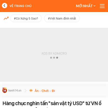
MỚI NHẤT
VỀ TRANG CHỦ
MỚI NHẤT
#Có Xứng 5 Sao?
#Việt Nam đỉnh nhất
Xem thêm
Ăn - Chơi - Đi
Hàng chục nghìn tấn "sản vật tỷ USD" từ VN ồ