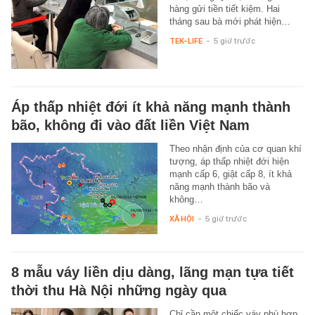
hàng gửi tiền tiết kiệm. Hai
tháng sau bà mới phát hiện…
TEK-LIFE
-
5 giờ trước
Áp thấp nhiệt đới ít khả năng mạnh thành
bão, không đi vào đất liền Việt Nam
Theo nhận định của cơ quan khí
tượng, áp thấp nhiệt đới hiện
mạnh cấp 6, giật cấp 8, ít khả
năng mạnh thành bão và
không…
XÃ HỘI
-
5 giờ trước
8 mẫu váy liền dịu dàng, lãng mạn tựa tiết
thời thu Hà Nội những ngày qua
Chỉ cần một chiếc váy phù hợp,