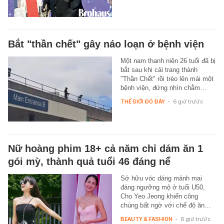
Bắt "thần chết" gây náo loạn ở bệnh viện
Một nam thanh niên 26 tuổi đã bị
bắt sau khi cải trang thành
"Thần Chết" rồi trèo lên mái một
bệnh viện, đứng nhìn chằm…
THẾ GIỚI ĐÓ ĐÂY
-
6 giờ trước
Nữ hoàng phim 18+ cả năm chỉ dám ăn 1
gói mỳ, thành quả tuổi 46 đáng nể
Sở hữu vóc dáng mảnh mai
đáng ngưỡng mộ ở tuổi U50,
Cho Yeo Jeong khiến công
chúng bất ngờ với chế độ ăn…
BEAUTY & FASHION
-
6 giờ trước