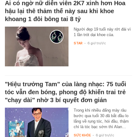
Ai có ngờ nữ diễn viên 2K7 xinh hơn Hoa
hậu lại thê thảm thế này sau khi khoe
khoang 1 đôi bông tai 8 tỷ
Người đẹp 19 tuổi này rớt đài vì
1 lần trót dại khoe của.
STAR
-
6 giờ trước
"Hiệu trưởng Tam" của làng nhạc: 75 tuổi
tóc vẫn đen bóng, phong độ khiến trai trẻ
"chạy dài" nhờ 3 bí quyết đơn giản
Trong khi nhiều đấng mày râu
bước qua tuổi 30 đã bắt đầu lo
lắng về rụng tóc, hói đầu, thậm
chí là tóc bạc sớm thì Alan…
SỨC KHỎE
-
6 giờ trước