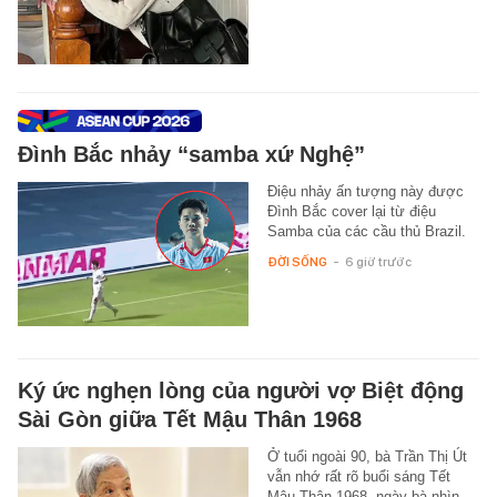
Đình Bắc nhảy “samba xứ Nghệ”
Điệu nhảy ấn tượng này được
Đình Bắc cover lại từ điệu
Samba của các cầu thủ Brazil.
ĐỜI SỐNG
-
6 giờ trước
Ký ức nghẹn lòng của người vợ Biệt động
Sài Gòn giữa Tết Mậu Thân 1968
Ở tuổi ngoài 90, bà Trần Thị Út
vẫn nhớ rất rõ buổi sáng Tết
Mậu Thân 1968, ngày bà nhìn