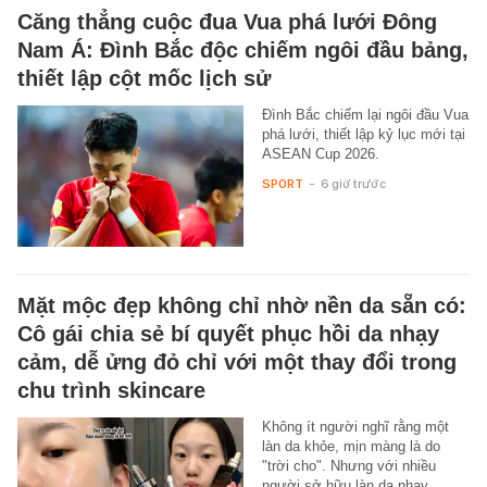
Căng thẳng cuộc đua Vua phá lưới Đông
Nam Á: Đình Bắc độc chiếm ngôi đầu bảng,
thiết lập cột mốc lịch sử
Đình Bắc chiếm lại ngôi đầu Vua
phá lưới, thiết lập kỷ lục mới tại
ASEAN Cup 2026.
SPORT
-
6 giờ trước
Mặt mộc đẹp không chỉ nhờ nền da sẵn có:
Cô gái chia sẻ bí quyết phục hồi da nhạy
cảm, dễ ửng đỏ chỉ với một thay đổi trong
chu trình skincare
Không ít người nghĩ rằng một
làn da khỏe, mịn màng là do
"trời cho". Nhưng với nhiều
người sở hữu làn da nhạy…