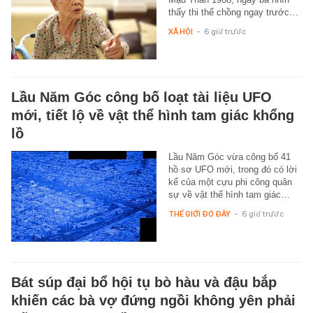
thấy thi thể chồng ngay trước…
XÃ HỘI
-
6 giờ trước
Lầu Năm Góc công bố loạt tài liệu UFO
mới, tiết lộ về vật thể hình tam giác khổng
lồ
Lầu Năm Góc vừa công bố 41
hồ sơ UFO mới, trong đó có lời
kể của một cựu phi công quân
sự về vật thể hình tam giác…
THẾ GIỚI ĐÓ ĐÂY
-
6 giờ trước
Bát súp đại bổ hội tụ bò hàu và đậu bắp
khiến các bà vợ đứng ngồi không yên phải