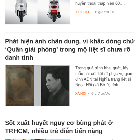
huyền thoại thập niên 60.…
TEK-LIFE
-
6 giờ trước
Phát hiện ảnh chân dung, ví khắc dòng chữ
‘Quân giải phóng’ trong mộ liệt sĩ chưa rõ
danh tính
Trong quá trình khai quật, lấy
mẫu hài cốt liệt sĩ phục vụ giám
định ADN tại Nghĩa trang liệt sĩ
Ngọc Hồi (xã Bờ Y, tỉnh…
XÃ HỘI
-
6 giờ trước
Sốt xuất huyết nguy cơ bùng phát ở
TP.HCM, nhiều trẻ diễn tiến nặng