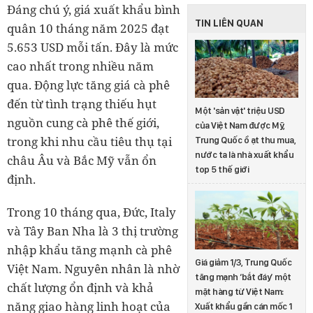
Đáng chú ý, giá xuất khẩu bình
TIN LIÊN QUAN
quân 10 tháng năm 2025 đạt
5.653 USD mỗi tấn. Đây là mức
cao nhất trong nhiều năm
qua. Động lực tăng giá cà phê
đến từ tình trạng thiếu hụt
Một 'sản vật' triệu USD
nguồn cung cà phê thế giới,
của Việt Nam được Mỹ,
trong khi nhu cầu tiêu thụ tại
Trung Quốc ồ ạt thu mua,
nước ta là nhà xuất khẩu
châu Âu và Bắc Mỹ vẫn ổn
top 5 thế giới
định.
Trong 10 tháng qua, Đức, Italy
và Tây Ban Nha là 3 thị trường
nhập khẩu tăng mạnh cà phê
Giá giảm 1/3, Trung Quốc
Việt Nam. Nguyên nhân là nhờ
tăng mạnh ‘bắt đáy’ một
chất lượng ổn định và khả
mặt hàng từ Việt Nam:
năng giao hàng linh hoạt của
Xuất khẩu gần cán mốc 1