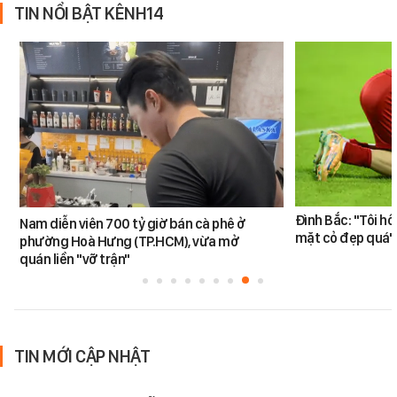
TIN NỔI BẬT KÊNH14
Đình Bắc: "Tôi hô
Nam diễn viên 700 tỷ giờ bán cà phê ở
mặt cỏ đẹp quá"
phường Hoà Hưng (TP.HCM), vừa mở
quán liền "vỡ trận"
TIN MỚI CẬP NHẬT