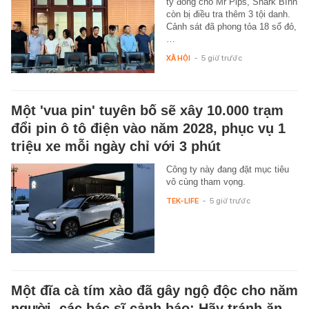
tỷ đồng cho Mr Pips, Shark Bình
còn bị điều tra thêm 3 tội danh.
Cảnh sát đã phong tỏa 18 sổ đỏ,
…
XÃ HỘI
-
5 giờ trước
Một 'vua pin' tuyên bố sẽ xây 10.000 trạm
đổi pin ô tô điện vào năm 2028, phục vụ 1
triệu xe mỗi ngày chỉ với 3 phút
Công ty này đang đặt mục tiêu
vô cùng tham vọng.
TEK-LIFE
-
5 giờ trước
Một đĩa cà tím xào đã gây ngộ độc cho năm
người, các bác sĩ cảnh báo: Hãy tránh ăn