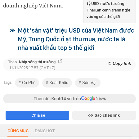
tỷ USD, nước ta cùng
doanh nghiệp Việt Nam.
Thái Lan cạnh tranh ngôi
vương của thế giới
Một 'sản vật' triệu USD của Việt Nam được
Mỹ, Trung Quốc ồ ạt thu mua, nước ta là
nhà xuất khẩu top 5 thế giới
Theo
Nhịp sống thị trường
Copy link
11/11/2025 17:57 (GMT +7)
Tags
Cà Phê
Xuất Khẩu
Sản Vật
Theo dõi Kenh14.vn trên
Chia sẻ
Sao chép link
CÙNG MỤC
ĐANG HOT