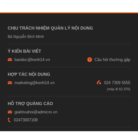
CHỊU TRÁCH NHIỆM QUẢN LÝ NỘI DUNG
Bà Nguyễn Bích Minh
Ý KIẾN BÀI VIẾT
bandoc@kenh14.vn
Câu hỏi thường gặp
HỢP TÁC NỘI DUNG
marketing@kenh14.vn
024 7309 5555
HỖ TRỢ QUẢNG CÁO
giaitrixahoi@admicro.vn
02473007108
TRỤ SỞ HÀ NỘI