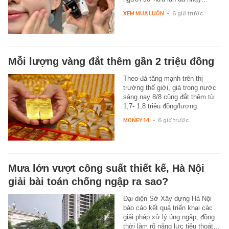
XEM MUA LUÔN
-
6 giờ trước
Mỗi lượng vàng đắt thêm gần 2 triệu đồng
Theo đà tăng mạnh trên thị
trường thế giới, giá trong nước
sáng nay 8/8 cũng đắt thêm từ
1,7- 1,8 triệu đồng/lượng.
MONEY.14
-
6 giờ trước
Mưa lớn vượt công suất thiết kế, Hà Nội
giải bài toán chống ngập ra sao?
Đại diện Sở Xây dựng Hà Nội
báo cáo kết quả triển khai các
giải pháp xử lý úng ngập, đồng
thời làm rõ năng lực tiêu thoát…