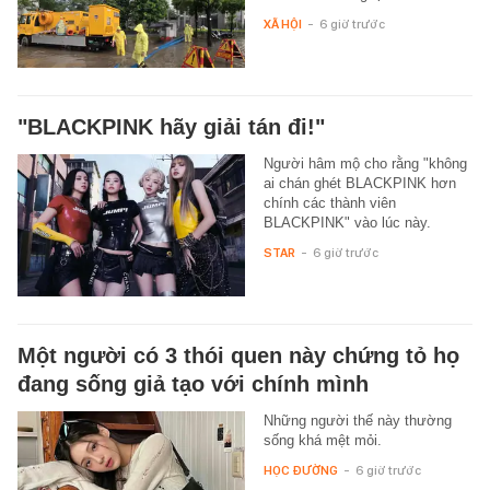
XÃ HỘI
-
6 giờ trước
"BLACKPINK hãy giải tán đi!"
Người hâm mộ cho rằng "không
ai chán ghét BLACKPINK hơn
chính các thành viên
BLACKPINK" vào lúc này.
STAR
-
6 giờ trước
Một người có 3 thói quen này chứng tỏ họ
đang sống giả tạo với chính mình
Những người thế này thường
sống khá mệt mỏi.
HỌC ĐƯỜNG
-
6 giờ trước