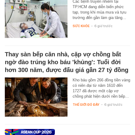
Các bệnh truyền nhiễm tại
TP.HCM đang diễn biến phức
tạp, trong khi mùa mưa và tựu
trường đến gần làm gia tăng…
SỨC KHỎE
-
6 giờ trước
Thay sàn bếp căn nhà, cặp vợ chồng bất
ngờ đào trúng kho báu 'khủng': Tuổi đời
hơn 300 năm, được đấu giá gần 27 tỷ đồng
Kho báu gồm 266 đồng tiền vàng
có niên đại từ năm 1610 đến
1727 đã được một cặp vợ
chồng phát hiện dưới nền bếp…
THẾ GIỚI ĐÓ ĐÂY
-
6 giờ trước