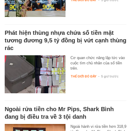
THẾ GIỚI ĐÓ ĐÂY
-
5 giờ trước
Phát hiện thùng nhựa chứa số tiền mặt
tương đương 9,5 tỷ đồng bị vứt cạnh thùng
rác
Cơ quan chức năng lập tức vào
cuộc tìm chủ nhân của số tiền
trên.
THẾ GIỚI ĐÓ ĐÂY
-
5 giờ trước
Ngoài rửa tiền cho Mr Pips, Shark Bình
đang bị điều tra về 3 tội danh
Ngoài hành vi rửa tiền hơn 318,9