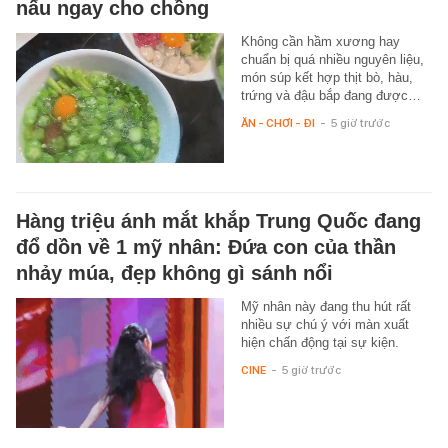
nấu ngay cho chồng
Không cần hầm xương hay
chuẩn bị quá nhiều nguyên liệu,
món súp kết hợp thịt bò, hàu,
trứng và đậu bắp đang được…
ĂN - CHƠI - ĐI
-
5 giờ trước
Hàng triệu ánh mắt khắp Trung Quốc đang
đổ dồn về 1 mỹ nhân: Đứa con của thần
nhảy múa, đẹp không gì sánh nổi
Mỹ nhân này đang thu hút rất
nhiều sự chú ý với màn xuất
hiện chấn động tại sự kiện.
CINE
-
5 giờ trước