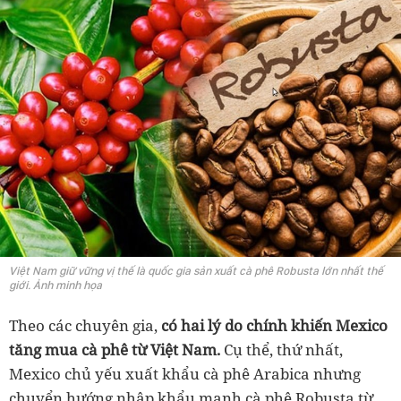
Việt Nam giữ vững vị thế là quốc gia sản xuất cà phê Robusta lớn nhất thế
giới. Ảnh minh họa
Theo các chuyên gia,
có hai lý do chính khiến Mexico
tăng mua cà phê từ Việt Nam.
Cụ thể, thứ nhất,
Mexico chủ yếu xuất khẩu cà phê Arabica nhưng
chuyển hướng nhập khẩu mạnh cà phê Robusta từ