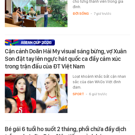
cho từng thành viên trong gia
đình.
ĐỜI SỐNG
-
7 giờ trước
Cận cảnh Doãn Hải My visual sáng bừng, vợ Xuân
Son đặt tay lên ngực hát quốc ca đầy cảm xúc
trong trận đấu của ĐT Việt Nam
Loạt khoảnh khắc bắt cận nhan
sắc của dàn WAGs Việt đình
đám.
SPORT
-
6 giờ trước
Bé gái 6 tuổi ho suốt 2 tháng, phổi chứa đầy dịch