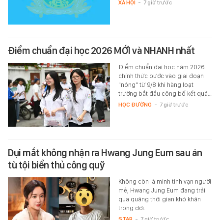
XÃ HỘI
-
7 giờ trước
Điểm chuẩn đại học 2026 MỚI và NHANH nhất
Điểm chuẩn đại học năm 2026
chính thức bước vào giai đoạn
"nóng" từ 9/8 khi hàng loạt
trường bắt đầu công bố kết quả…
HỌC ĐƯỜNG
-
7 giờ trước
Dụi mắt không nhận ra Hwang Jung Eum sau án
tù tội biển thủ công quỹ
Không còn là minh tinh vạn người
mê, Hwang Jung Eum đang trải
qua quãng thời gian khó khăn
trong đời.
STAR
-
7 giờ trước