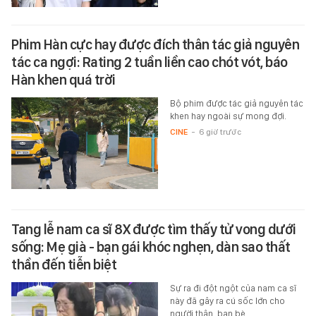
Phim Hàn cực hay được đích thân tác giả nguyên
tác ca ngợi: Rating 2 tuần liền cao chót vót, báo
Hàn khen quá trời
Bộ phim được tác giả nguyên tác
khen hay ngoài sự mong đợi.
CINE
-
6 giờ trước
Tang lễ nam ca sĩ 8X được tìm thấy tử vong dưới
sống: Mẹ già - bạn gái khóc nghẹn, dàn sao thất
thần đến tiễn biệt
Sự ra đi đột ngột của nam ca sĩ
này đã gây ra cú sốc lớn cho
người thân, bạn bè.