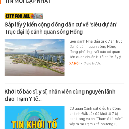
TIN MỚI CẬP NHẬT
Sắp lấy ý kiến cộng đồng dân cư về 'siêu dự án'
Trục đại lộ cảnh quan sông Hồng
Liên danh Nhà đầu tư dự án Trục
đại lộ cảnh quan sông Hồng
đang phối hợp với các cơ quan
liên quan chuẩn bị tổ chức lấy ý…
XÃ HỘI
-
7 giờ trước
Khởi tố bác sĩ, y sĩ, nhân viên cùng nguyên lãnh
đạo Trạm Y tế...
Cơ quan Cảnh sát điều tra Công
an tỉnh Đắk Lắk đã khởi tố 7 bị
can trong vụ án “Tham ô tài sản”
xảy ra tại Trạm Y tế phường 8,…