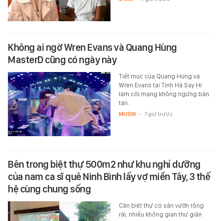
Không ai ngờ Wren Evans và Quang Hùng
MasterD cũng có ngày này
Tiết mục của Quang Hùng và
Wren Evans tại Tinh Hà Say Hi
làm cõi mạng không ngừng bàn
tán.
MUSIK
-
7 giờ trước
Bên trong biệt thự 500m2 như khu nghỉ dưỡng
của nam ca sĩ quê Ninh Bình lấy vợ miền Tây, 3 thế
hệ cùng chung sống
Căn biệt thự có sân vườn rộng
rãi, nhiều không gian thư giãn