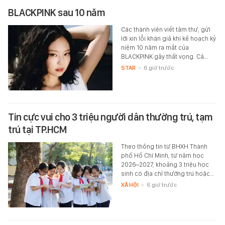
BLACKPINK sau 10 năm
Các thành viên viết tâm thư, gửi
lời xin lỗi khán giả khi kế hoạch kỷ
niệm 10 năm ra mắt của
BLACKPINK gây thất vọng. Cả…
STAR
-
6 giờ trước
Tin cực vui cho 3 triệu người dân thường trú, tạm
trú tại TP.HCM
Theo thông tin từ BHXH Thành
phố Hồ Chí Minh, từ năm học
2026–2027, khoảng 3 triệu học
sinh có địa chỉ thường trú hoặc…
XÃ HỘI
-
6 giờ trước