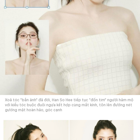
Xoã tóc "bắn ảnh" đã đời, Han So Hee tiếp tục "đốn tim" người hâm mộ
với kiểu tóc buộc đuôi ngựa kết hợp cùng mắt kính, tôn lên đường nét
gương mặt hoàn hảo, góc cạnh