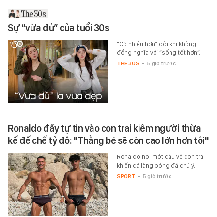
Sự “vừa đủ” của tuổi 30s
“Có nhiều hơn” đôi khi không
đồng nghĩa với “sống tốt hơn”.
THE 30S
-
5 giờ trước
Ronaldo đầy tự tin vào con trai kiêm người thừa
kế đế chế tỷ đô: "Thằng bé sẽ còn cao lớn hơn tôi"
Ronaldo nói một câu về con trai
khiến cả làng bóng đá chú ý.
SPORT
-
5 giờ trước