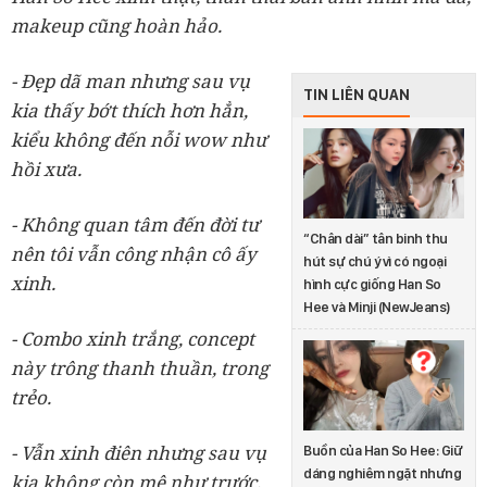
makeup cũng hoàn hảo.
- Đẹp dã man nhưng sau vụ
TIN LIÊN QUAN
kia thấy bớt thích hơn hẳn,
kiểu không đến nỗi wow như
hồi xưa.
- Không quan tâm đến đời tư
“Chân dài” tân binh thu
nên tôi vẫn công nhận cô ấy
hút sự chú ý vì có ngoại
xinh.
hình cực giống Han So
Hee và Minji (NewJeans)
- Combo xinh trắng, concept
này trông thanh thuần, trong
trẻo.
- Vẫn xinh điên nhưng sau vụ
Buồn của Han So Hee: Giữ
dáng nghiêm ngặt nhưng
kia không còn mê như trước.