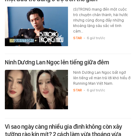
(S)TRONG mang đến một cuộc
trò chuyện chân thành, hài hước
nhưng cũng đong đầy những
khoảng lặng sâu sắc về tình
cảm…
STAR
-
6 giờ trước
Ninh Dương Lan Ngọc lên tiếng giữa đêm
Ninh Dương Lan Ngọc bất ngờ
lên tiếng về màn trả lời khó hiểu ở
Running Man Việt Nam.
STAR
-
6 giờ trước
Vì sao ngày càng nhiều gia đình không còn xây
tường rào kín mít? 2 cách làm vừa thoáng vừa