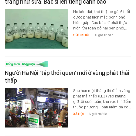
trắng như sữa: Bác sĩ lên tiếng cảnh báo
Ho kéo dài, khó thở, bé gái 6 tuổi
được phát hiện mắc bệnh phổi
hiếm gặp. Các bác sĩ phải thực
hiện rửa toàn bộ hai bên phổi,…
SỨC KHỎE
-
6 giờ trước
Người Hà Nội 'tập thói quen' mới ở vùng phát thải
thấp
Sau hơn một tháng thí điểm vùng
phát thải thấp (LEZ) vào khung
giờ tối cuối tuần, khu vực thí điểm
thuộc phường Hoàn Kiếm đã có…
XÃ HỘI
-
6 giờ trước