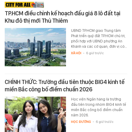
TP.HCM điều chỉnh kế hoạch đấu giá 8 lô đất tại
Khu đô thị mới Thủ Thiêm
UBND TP.HCM giao Trung tâm
Phát triển quỹ đất TP.HCM chủ trì,
phối hợp với UBND phường An
Khánh và các cơ quan, đơn vị có…
XÃ HỘI
-
6 giờ trước
CHÍNH THỨC: Trường đầu tiên thuộc BIG4 kinh tế
miền Bắc công bố điểm chuẩn 2026
Học viện Ngân hàng là trường
đầu tiên trong nhóm BIG4 kinh tế
miền Bắc công bố điểm chuẩn
năm 2026.
HỌC ĐƯỜNG
-
6 giờ trước