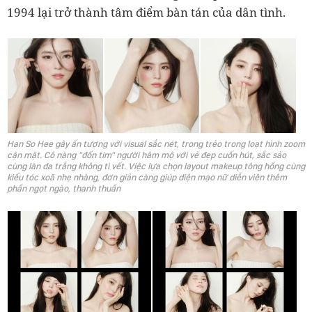
1994 lại trở thành tâm điểm bàn tán của dân tình.
Han So Hee gây ấn tượng với visual sắc nét, trong trẻo trong loạt hình zoom
cận mặt. Cô nàng "đốn tim" người hâm mộ với vẻ đẹp cuốn hút, sắc sảo
cùng làn da trắng không tì vết. Việc lựa chọn layout makeup tông hồng cùng
kiểu tóc xoã nhẹ nhàng, đơn giản càng giúp diện mạo nữ diễn viên thêm
phần ngọt ngào, thanh thuần