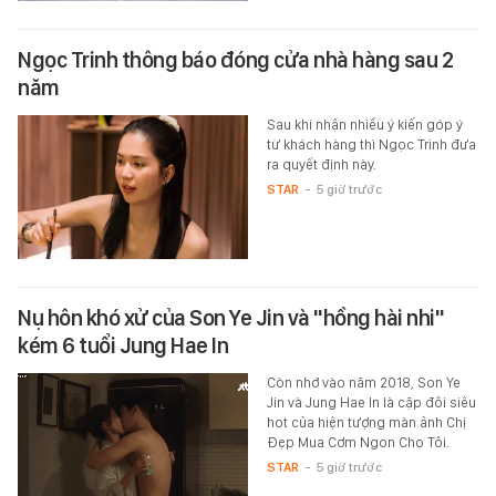
Ngọc Trinh thông báo đóng cửa nhà hàng sau 2
năm
Sau khi nhận nhiều ý kiến góp ý
từ khách hàng thì Ngọc Trinh đưa
ra quyết định này.
STAR
-
5 giờ trước
Nụ hôn khó xử của Son Ye Jin và "hồng hài nhi"
kém 6 tuổi Jung Hae In
Còn nhớ vào năm 2018, Son Ye
Jin và Jung Hae In là cặp đôi siêu
hot của hiện tượng màn ảnh Chị
Đẹp Mua Cơm Ngon Cho Tôi.
STAR
-
5 giờ trước