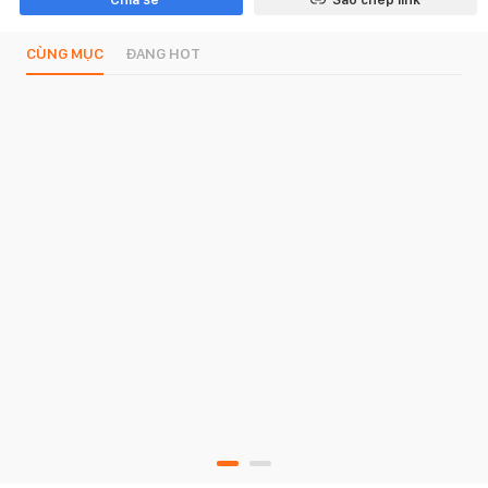
CÙNG MỤC
ĐANG HOT