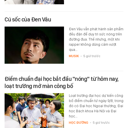
Cú sốc của Đen Vâu
Đen Vâu vẫn phát hành sản phẩm
đều đặn để duy trì sức nóng trên
đường đua. Thế nhưng, một khi
rapper không dũng cảm vượt
qua…
MUSIK
-
5 giờ trước
Điểm chuẩn đại học bắt đầu "nóng" từ hôm nay,
loạt trường mở màn công bố
Loạt trường đại học dự kiến công
bố điểm chuẩn từ ngày 9/8, trong
đó có Đại học Ngoại thương, Đại
học Bách khoa Hà Nội và Đại
học…
HỌC ĐƯỜNG
-
5 giờ trước