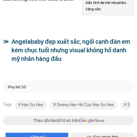
dân tình lại mê visual lúc
tăng cân
Angelababy đẹp xuất sắc, ngồi cạnh đàn em
kém chục tuổi nhưng visual không hổ danh
mỹ nhân hàng đầu
Phụ Nữ Số
Tags
Han So Hee
Drama Hẹn Hò Của Han So Hee
Star 
Theo dõi Kenh14.vn trên
Chia sẻ
Sao chép link