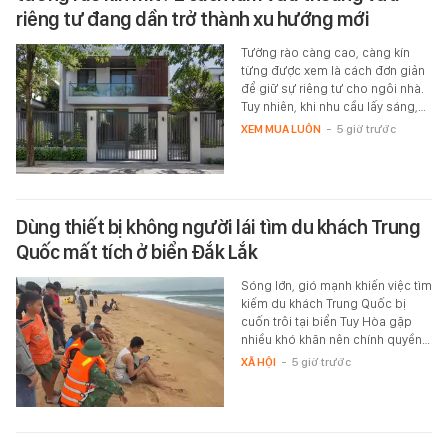
riêng tư đang dần trở thành xu hướng mới
Tường rào càng cao, càng kín
từng được xem là cách đơn giản
để giữ sự riêng tư cho ngôi nhà.
Tuy nhiên, khi nhu cầu lấy sáng,…
XEM MUA LUÔN
-
5 giờ trước
Dùng thiết bị không người lái tìm du khách Trung
Quốc mất tích ở biển Đắk Lắk
Sóng lớn, gió mạnh khiến việc tìm
kiếm du khách Trung Quốc bị
cuốn trôi tại biển Tuy Hòa gặp
nhiều khó khăn nên chính quyền…
XÃ HỘI
-
5 giờ trước