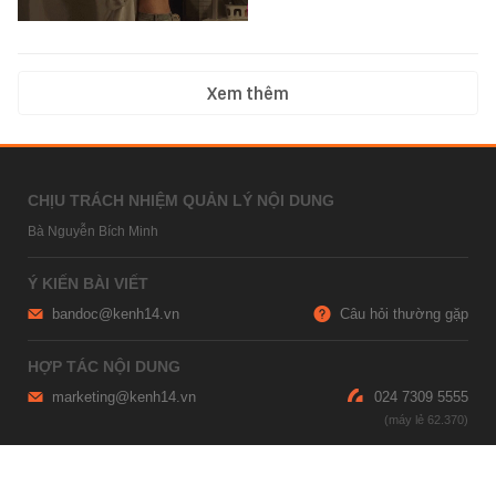
Xem thêm
CHỊU TRÁCH NHIỆM QUẢN LÝ NỘI DUNG
Bà Nguyễn Bích Minh
Ý KIẾN BÀI VIẾT
bandoc@kenh14.vn
Câu hỏi thường gặp
HỢP TÁC NỘI DUNG
marketing@kenh14.vn
024 7309 5555
HỖ TRỢ QUẢNG CÁO