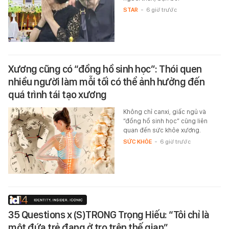
STAR
-
6 giờ trước
Xương cũng có “đồng hồ sinh học”: Thói quen
nhiều người làm mỗi tối có thể ảnh hưởng đến
quá trình tái tạo xương
Không chỉ canxi, giấc ngủ và
“đồng hồ sinh học” cũng liên
quan đến sức khỏe xương.
SỨC KHỎE
-
6 giờ trước
35 Questions x (S)TRONG Trọng Hiếu: “Tôi chỉ là
một đứa trẻ đang ở trọ trên thế gian”