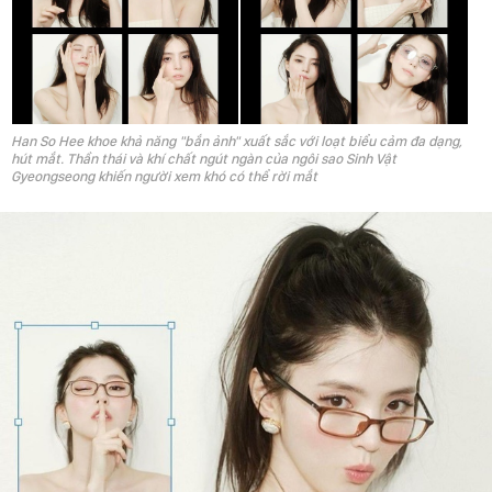
Han So Hee khoe khả năng "bắn ảnh" xuất sắc với loạt biểu cảm đa dạng,
hút mắt. Thần thái và khí chất ngút ngàn của ngôi sao Sinh Vật
Gyeongseong khiến người xem khó có thể rời mắt