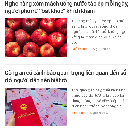
Nghe hàng xóm mách uống nước táo ép mỗi ngày,
người phụ nữ "bật khóc" khi đi khám
Tin rằng một ly nước ép táo mỗi
sáng là bí quyết sống khỏe,
người phụ nữ 40 tuổi không ngờ
kết quả khám định kỳ lại khiến
cô…
SỨC KHỎE
-
5 giờ trước
Công an có cảnh báo quan trọng liên quan đến sổ
đỏ, người dân nên biết rõ
Thời gian gần đây, xuất hiện tình
trạng các đối tượng lừa đảo lợi
dụng thông tin về việc “cập nhật”,
“tích hợp”, “đồng bộ thông tin…
TEK-LIFE
-
5 giờ trước