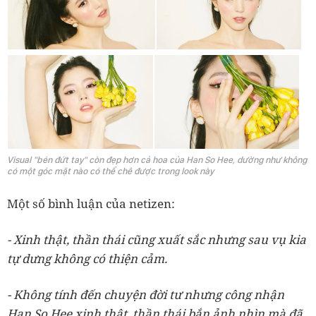
Visual "bén đứt tay" còn đẹp hơn cả hoa của Han So Hee, dường như không
có một góc mặt nào có thể chê được trong look này
Một số bình luận của netizen:
- Xinh thật, thần thái cũng xuất sắc nhưng sau vụ kia
tự dưng không có thiện cảm.
- Không tính đến chuyện đời tư nhưng công nhận
Han So Hee xinh thật, thần thái bắn ảnh nhìn mà đã,