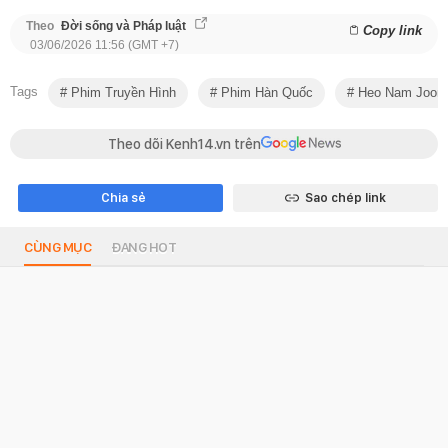
Theo
Đời sống và Pháp luật
Copy link
03/06/2026 11:56 (GMT +7)
Tags
Phim Truyền Hình
Phim Hàn Quốc
Heo Nam Joon
Theo dõi Kenh14.vn trên
Chia sẻ
Sao chép link
CÙNG MỤC
ĐANG HOT