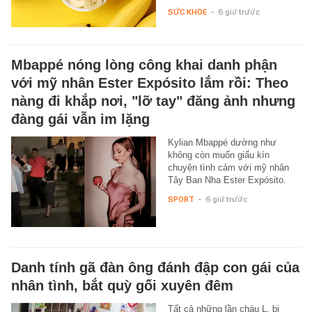
SỨC KHỎE
-
6 giờ trước
Mbappé nóng lòng công khai danh phận
với mỹ nhân Ester Expósito lắm rồi: Theo
nàng đi khắp nơi, "lỡ tay" đăng ảnh nhưng
đàng gái vẫn im lặng
Kylian Mbappé dường như
không còn muốn giấu kín
chuyện tình cảm với mỹ nhân
Tây Ban Nha Ester Expósito.
SPORT
-
6 giờ trước
Danh tính gã đàn ông đánh đập con gái của
nhân tình, bắt quỳ gối xuyên đêm
Tất cả những lần cháu L. bị