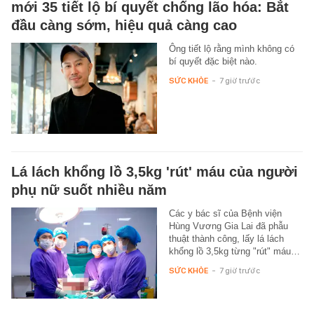
mới 35 tiết lộ bí quyết chống lão hóa: Bắt
đầu càng sớm, hiệu quả càng cao
Ông tiết lộ rằng mình không có
bí quyết đặc biệt nào.
SỨC KHỎE
-
7 giờ trước
Lá lách khổng lồ 3,5kg 'rút' máu của người
phụ nữ suốt nhiều năm
Các y bác sĩ của Bệnh viện
Hùng Vương Gia Lai đã phẫu
thuật thành công, lấy lá lách
khổng lồ 3,5kg từng "rút" máu…
SỨC KHỎE
-
7 giờ trước