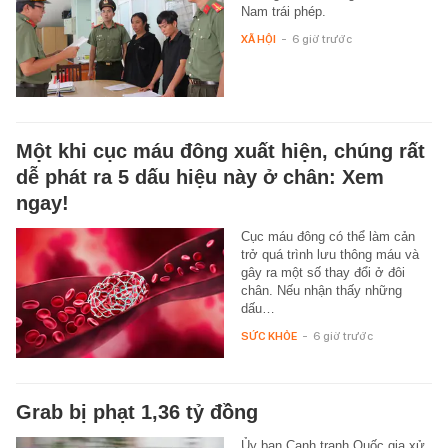
Nam trái phép.
XÃ HỘI
-
6 giờ trước
Một khi cục máu đông xuất hiện, chúng rất
dễ phát ra 5 dấu hiệu này ở chân: Xem
ngay!
Cục máu đông có thể làm cản
trở quá trình lưu thông máu và
gây ra một số thay đổi ở đôi
chân. Nếu nhận thấy những
dấu…
SỨC KHỎE
-
6 giờ trước
Grab bị phạt 1,36 tỷ đồng
Ủy ban Cạnh tranh Quốc gia xử