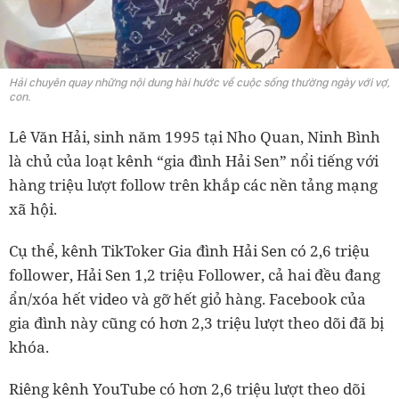
Hải chuyên quay những nội dung hài hước về cuộc sống thường ngày với vợ,
con.
Lê Văn Hải, sinh năm 1995 tại Nho Quan, Ninh Bình
là chủ của loạt kênh “gia đình Hải Sen” nổi tiếng với
hàng triệu lượt follow trên khắp các nền tảng mạng
xã hội.
Cụ thể, kênh TikToker Gia đình Hải Sen có 2,6 triệu
follower, Hải Sen 1,2 triệu Follower, cả hai đều đang
ẩn/xóa hết video và gỡ hết giỏ hàng. Facebook của
gia đình này cũng có hơn 2,3 triệu lượt theo dõi đã bị
khóa.
Riêng kênh YouTube có hơn 2,6 triệu lượt theo dõi