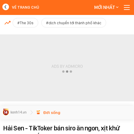
MỚI NHẤT
VỀ TRANG CHỦ
MỚI NHẤT
#The 30s
#dịch chuyển tới thành phố khác
Xem thêm
Đời sống
Hải Sen - TikToker bán siro ăn ngon, xịt khử