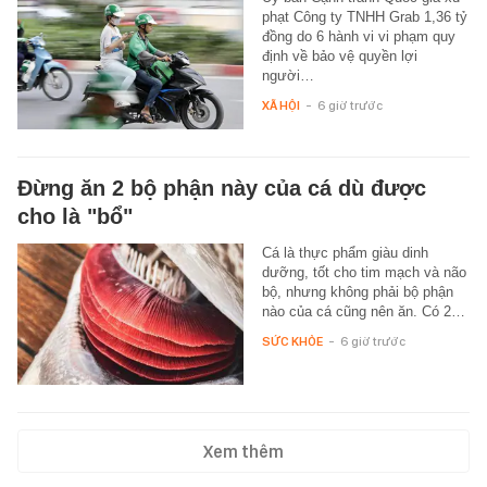
phạt Công ty TNHH Grab 1,36 tỷ
đồng do 6 hành vi vi phạm quy
định về bảo vệ quyền lợi
người…
XÃ HỘI
-
6 giờ trước
Đừng ăn 2 bộ phận này của cá dù được
cho là "bổ"
Cá là thực phẩm giàu dinh
dưỡng, tốt cho tim mạch và não
bộ, nhưng không phải bộ phận
nào của cá cũng nên ăn. Có 2…
SỨC KHỎE
-
6 giờ trước
Xem thêm