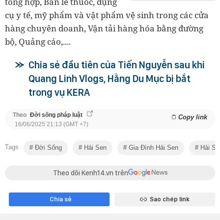
tổng hợp, Bán lẻ thuốc, dụng
cụ y tế, mỹ phẩm và vật phẩm vệ sinh trong các cửa
hàng chuyên doanh, Vận tải hàng hóa bằng đường
bộ, Quảng cáo,....
Chia sẻ đầu tiên của Tiến Nguyễn sau khi
Quang Linh Vlogs, Hằng Du Mục bị bắt
trong vụ KERA
Theo
Đời sống pháp luật
Copy link
16/06/2025 21:13 (GMT +7)
Tags
Đời Sống
Hải Sen
Gia Đình Hải Sen
Hải Se
Theo dõi Kenh14.vn trên
Chia sẻ
Sao chép link