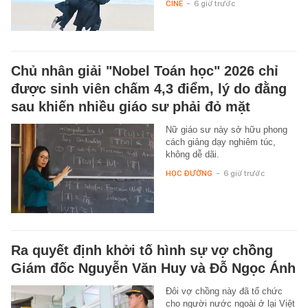
CINE
-
6 giờ trước
Chủ nhân giải "Nobel Toán học" 2026 chỉ
được sinh viên chấm 4,3 điểm, lý do đằng
sau khiến nhiều giáo sư phải đỏ mặt
Nữ giáo sư này sở hữu phong
cách giảng dạy nghiêm túc,
không dễ dãi.
HỌC ĐƯỜNG
-
6 giờ trước
Ra quyết định khởi tố hình sự vợ chồng
Giám đốc Nguyễn Văn Huy và Đỗ Ngọc Ánh
Đôi vợ chồng này đã tổ chức
cho người nước ngoài ở lại Việt