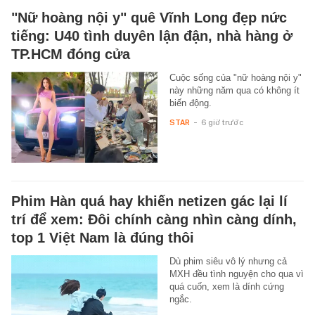
"Nữ hoàng nội y" quê Vĩnh Long đẹp nức
tiếng: U40 tình duyên lận đận, nhà hàng ở
TP.HCM đóng cửa
Cuộc sống của "nữ hoàng nội y"
này những năm qua có không ít
biến động.
STAR
-
6 giờ trước
Phim Hàn quá hay khiến netizen gác lại lí
trí để xem: Đôi chính càng nhìn càng dính,
top 1 Việt Nam là đúng thôi
Dù phim siêu vô lý nhưng cả
MXH đều tình nguyện cho qua vì
quá cuốn, xem là dính cứng
ngắc.