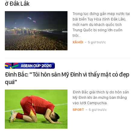
ở Đắk Lắk
Trong lúc đứng gần mép nước tại
bãi biển Tuy Hòa (tỉnh Đắk Lắk),
một nam du khách quốc tịch
Trung Quốc bị sóng lớn cuốn
trôi…
XÃ HỘI
-
5 giờ trước
Đình Bắc: "Tôi hôn sân Mỹ Đình vì thấy mặt cỏ đẹp
quá"
Đình Bắc giải thích lý do hôn sân
Mỹ Đình khi ăn mừng bàn thắng
vào lưới Campuchia.
SPORT
-
5 giờ trước