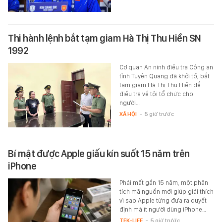
Thi hành lệnh bắt tạm giam Hà Thị Thu Hiền SN
1992
Cơ quan An ninh điều tra Công an
tỉnh Tuyên Quang đã khởi tố, bắt
tạm giam Hà Thị Thu Hiền để
điều tra về tội tổ chức cho
người…
XÃ HỘI
-
5 giờ trước
Bí mật được Apple giấu kín suốt 15 năm trên
iPhone
Phải mất gần 15 năm, một phân
tích mã nguồn mới giúp giải thích
vì sao Apple từng đưa ra quyết
định mà ít người dùng iPhone…
TEK-LIFE
-
5 giờ trước