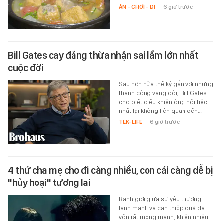
ĂN - CHƠI - ĐI
-
6 giờ trước
Bill Gates cay đắng thừa nhận sai lầm lớn nhất
cuộc đời
Sau hơn nửa thế kỷ gắn với những
thành công vang dội, Bill Gates
cho biết điều khiến ông hối tiếc
nhất lại không liên quan đến…
TEK-LIFE
-
6 giờ trước
4 thứ cha mẹ cho đi càng nhiều, con cái càng dễ bị
"hủy hoại" tương lai
Ranh giới giữa sự yêu thương
lành mạnh và can thiệp quá đà
vốn rất mong manh, khiến nhiều