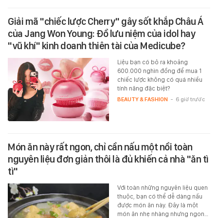
Giải mã "chiếc lược Cherry" gây sốt khắp Châu Á
của Jang Won Young: Đồ lưu niệm của idol hay
"vũ khí" kinh doanh thiên tài của Medicube?
Liệu bạn có bỏ ra khoảng
600.000 nghìn đồng để mua 1
chiếc lược không có quá nhiều
tính năng đặc biệt?
BEAUTY & FASHION
-
6 giờ trước
Món ăn này rất ngon, chỉ cần nấu một nồi toàn
nguyên liệu đơn giản thôi là đủ khiến cả nhà "ăn tì
tì"
Với toàn những nguyên liệu quen
thuộc, bạn có thể dễ dàng nấu
được món ăn này. Đây là một
món ăn nhẹ nhàng nhưng ngon…