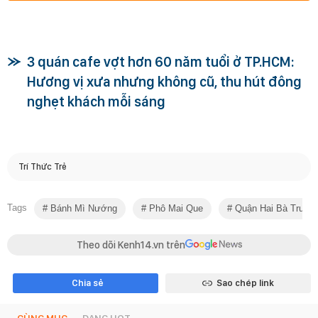
3 quán cafe vợt hơn 60 năm tuổi ở TP.HCM:
Hương vị xưa nhưng không cũ, thu hút đông
nghẹt khách mỗi sáng
Trí Thức Trẻ
Tags
Bánh Mì Nướng
Phô Mai Que
Quận Hai Bà Trưng
Theo dõi Kenh14.vn trên
Chia sẻ
Sao chép link
CÙNG MỤC
ĐANG HOT