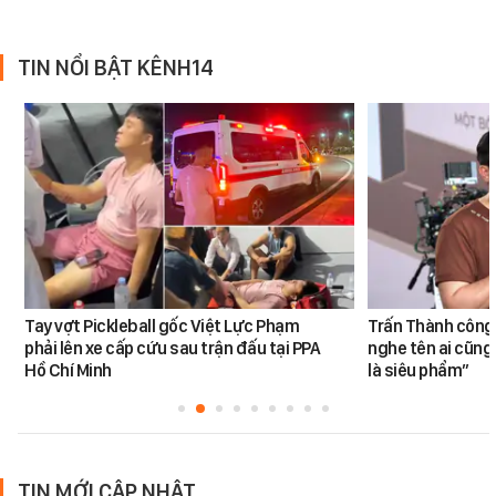
TIN NỔI BẬT KÊNH14
Tay vợt Pickleball gốc Việt Lực Phạm
Trấn Thành công 
phải lên xe cấp cứu sau trận đấu tại PPA
nghe tên ai cũng
Hồ Chí Minh
là siêu phẩm”
TIN MỚI CẬP NHẬT