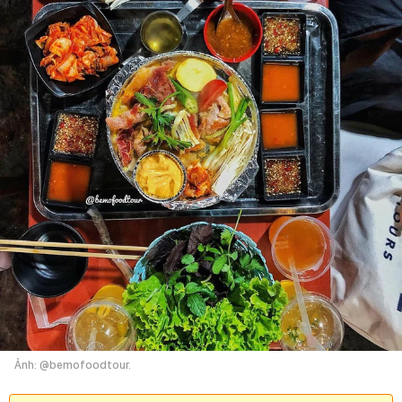
Ảnh: @bemofoodtour.