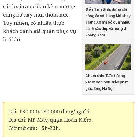
các loại rau củ ăn kèm nướng
Đến Ninh Bình, đừng chỉ
cùng bơ dậy mùi thơm nức.
sống ảo với Hang Múa hay
Tuy nhiên, có nhiều thực
Tràng An mà bỏ qua nhiều
cảnh sắc đẹp và hùng vĩ
khách đánh giá quán phục vụ
không kém
hơi lâu.
Chùm ảnh: "Bức tường
xanh" đẹp như trên phim
giữa lòng Hà Nội
Giá: 150.000-180.000 đồng/người.
Địa chỉ: Mã Mây, quận Hoàn Kiếm.
Giờ mở cửa: 15h-23h.