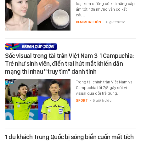
loại kem dưỡng có khả năng cấp
ẩm tốt hơn nhưng vẫn có kết
cấu…
XEM MUA LUÔN
-
6 giờ trước
Sốc visual trọng tài trận Việt Nam 3-1 Campuchia:
Trẻ như sinh viên, điển trai hút mắt khiến dân
mạng thi nhau "truy tìm" danh tính
Trọng tài chính trận Việt Nam vs
Campuchia tối 7/8 gây sốt vì
visual quá đỗi trẻ trung.
SPORT
-
5 giờ trước
1 du khách Trung Quốc bị sóng biển cuốn mất tích