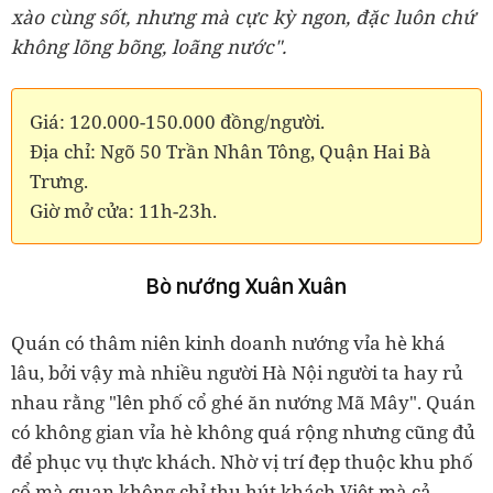
xào cùng sốt, nhưng mà cực kỳ ngon, đặc luôn chứ
không lõng bõng, loãng nước".
Giá: 120.000-150.000 đồng/người.
Địa chỉ: Ngõ 50 Trần Nhân Tông, Quận Hai Bà
Trưng.
Giờ mở cửa: 11h-23h.
Bò nướng Xuân Xuân
Quán có thâm niên kinh doanh nướng vỉa hè khá
lâu, bởi vậy mà nhiều người Hà Nội người ta hay rủ
nhau rằng "lên phố cổ ghé ăn nướng Mã Mây". Quán
có không gian vỉa hè không quá rộng nhưng cũng đủ
để phục vụ thực khách. Nhờ vị trí đẹp thuộc khu phố
cổ mà quan không chỉ thu hút khách Việt mà cả