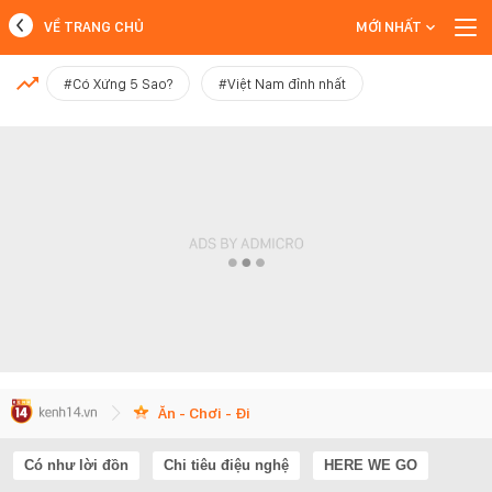
VỀ TRANG CHỦ
MỚI NHẤT
MỚI NHẤT
#Có Xứng 5 Sao?
#Việt Nam đỉnh nhất
Xem thêm
Ăn - Chơi - Đi
Có như lời đồn
Chi tiêu điệu nghệ
HERE WE GO