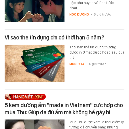
bậc phụ huynh vô tình tước
đoạt…
HỌC ĐƯỜNG
-
6 giờ trước
Vì sao thẻ tín dụng chỉ có thời hạn 5 năm?
Thời hạn thẻ tín dụng thường
được in ở mặt trước hoặc sau của
thẻ.
MONEY.14
-
6 giờ trước
5 kem dưỡng ẩm "made in Vietnam" cực hợp cho
mùa Thu: Giúp da đủ ẩm mà không hề gây bí
Mùa Thu được xem là thời điểm lý
tưởng để chuyển sang những