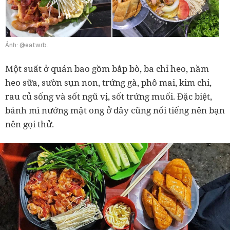
Ảnh: @eatwrb.
Một suất ở quán bao gồm bắp bò, ba chỉ heo, nầm
heo sữa, sườn sụn non, trứng gà, phô mai, kim chi,
rau củ sống và sốt ngũ vị, sốt trứng muối. Đặc biệt,
bánh mì nướng mật ong ở đây cũng nổi tiếng nên bạn
nên gọi thử.