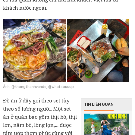
khách nước ngoài.
Ảnh: @khongthanhvande, @whatsouuup.
Đồ ăn ở đây gọi theo set tùy
TIN LIÊN QUAN
theo số lượng người. Một set
ăn ở quán bao gồm thịt bò, thịt
lợn, nầm bò, lòng lợn,... được
tẩm ướp thơm phức cùng với