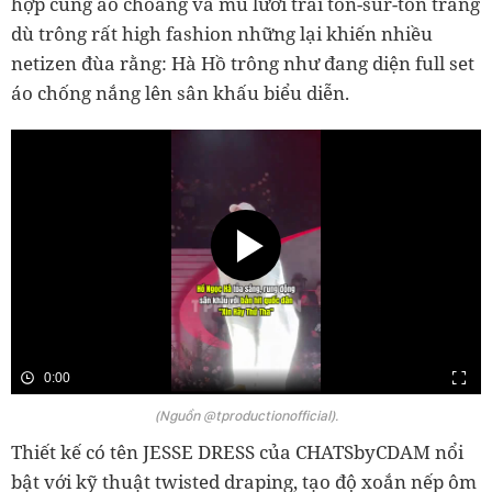
hợp cùng áo choàng và mũ lưỡi trai ton-sur-ton trắng
dù trông rất high fashion những lại khiến nhiều
netizen đùa rằng: Hà Hồ trông như đang diện full set
áo chống nắng lên sân khấu biểu diễn.
0:00
(Nguồn @tproductionofficial).
Thiết kế có tên JESSE DRESS của CHATSbyCDAM nổi
bật với kỹ thuật twisted draping, tạo độ xoắn nếp ôm