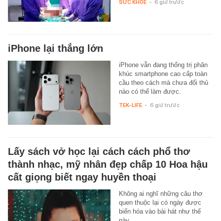
SỨC KHỎE
-
6 giờ trước
iPhone lại thắng lớn
iPhone vẫn đang thống trị phân
khúc smartphone cao cấp toàn
cầu theo cách mà chưa đối thủ
nào có thể làm được.
TEK-LIFE
-
6 giờ trước
Lấy sách vở học lại cách cách phổ thơ
thành nhạc, mỹ nhân đẹp chấp 10 Hoa hậu
cất giọng biết ngay huyền thoại
Không ai nghĩ những câu thơ
quen thuộc lại có ngày được
biến hóa vào bài hát như thế
này.