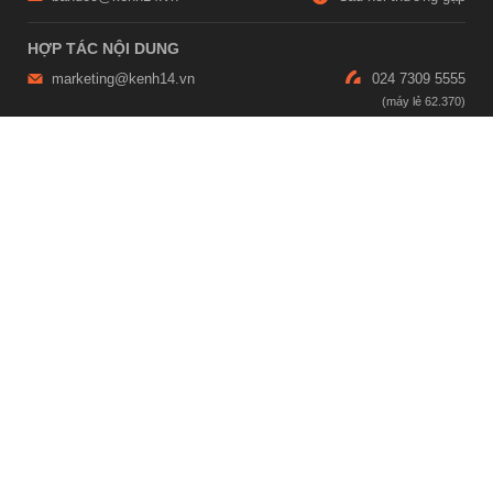
HỢP TÁC NỘI DUNG
marketing@kenh14.vn
024 7309 5555
HỖ TRỢ QUẢNG CÁO
giaitrixahoi@admicro.vn
02473007108
TRỤ SỞ HÀ NỘI
Tầng 21, Tòa nhà Center Building, Hapulico Complex, Số 01, phố
Nguyễn Huy Tưởng, phường Thanh Xuân, thành phố Hà Nội
TRỤ SỞ TP.HỒ CHÍ MINH
Tầng 4, Tòa nhà 123, số 127 Võ Văn Tần, Phường Xuân Hòa, TPHCM
Giấy phép thiết lập trang thông tin điện tử tổng hợp trên mạng số
2215/GP-TTĐT do Sở Thông tin và Truyền thông Hà Nội cấp ngày 10
tháng 4 năm 2019