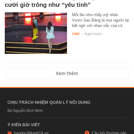
cưới giờ trông như “yêu tinh”
Mỗi lần nhìn thấy mỹ nhân
Vườn Sao Băng là mọi người lại
bất ngờ với nhan sắc của cô.
CINE
-
4 giờ trước
Xem thêm
CHỊU TRÁCH NHIỆM QUẢN LÝ NỘI DUNG
Bà Nguyễn Bích Minh
Ý KIẾN BÀI VIẾT
bandoc@kenh14.vn
Câu hỏi thường gặp