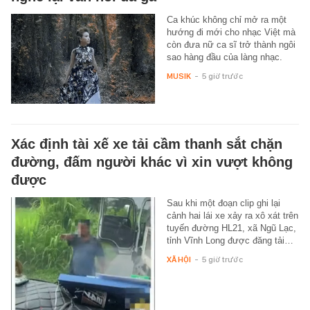
Ca khúc không chỉ mở ra một
hướng đi mới cho nhạc Việt mà
còn đưa nữ ca sĩ trở thành ngôi
sao hàng đầu của làng nhạc.
MUSIK
-
5 giờ trước
Xác định tài xế xe tải cầm thanh sắt chặn
đường, đấm người khác vì xin vượt không
được
Sau khi một đoạn clip ghi lại
cảnh hai lái xe xảy ra xô xát trên
tuyến đường HL21, xã Ngũ Lạc,
tỉnh Vĩnh Long được đăng tải…
XÃ HỘI
-
5 giờ trước