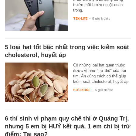
trước một bước ngoặt quan
trọng.
TEK-LIFE
-
5 giờ trước
5 loại hạt tốt bậc nhất trong việc kiểm soát
cholesterol, huyết áp
Có những loại hạt quen thuộc
được ví như "trợ thủ" của trái
tim. Ăn đúng cách có thể giúp
kiểm soát cholesterol, huyết áp.
SỨC KHỎE
-
5 giờ trước
6 thí sinh vi phạm quy chế thi ở Quảng Trị,
nhưng 5 em bị HUỶ kết quả, 1 em chỉ bị trừ
điểm: Tại sao?