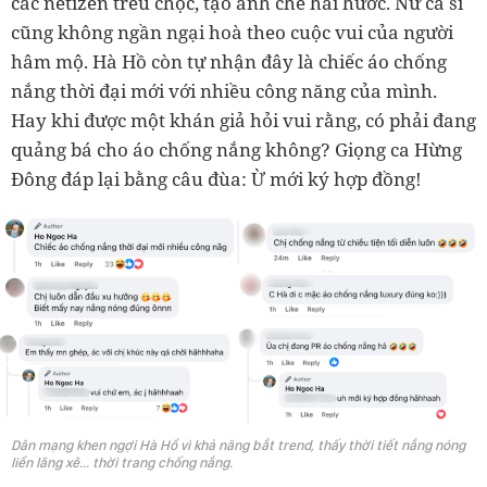
các netizen trêu chọc, tạo ảnh chế hài hước. Nữ ca sĩ
cũng không ngần ngại hoà theo cuộc vui của người
hâm mộ. Hà Hồ còn tự nhận đây là chiếc áo chống
nắng thời đại mới với nhiều công năng của mình.
Hay khi được một khán giả hỏi vui rằng, có phải đang
quảng bá cho áo chống nắng không? Giọng ca Hừng
Đông đáp lại bằng câu đùa: Ừ mới ký hợp đồng!
Dân mạng khen ngợi Hà Hồ vì khả năng bắt trend, thấy thời tiết nắng nóng
liền lăng xê... thời trang chống nắng.