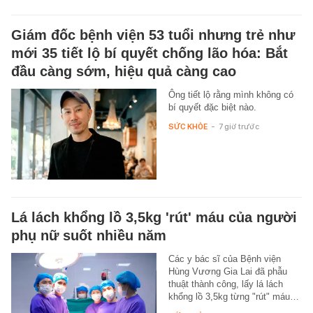
Giám đốc bệnh viện 53 tuổi nhưng trẻ như
mới 35 tiết lộ bí quyết chống lão hóa: Bắt
đầu càng sớm, hiệu quả càng cao
Ông tiết lộ rằng mình không có
bí quyết đặc biệt nào.
SỨC KHỎE
-
7 giờ trước
Lá lách khổng lồ 3,5kg 'rút' máu của người
phụ nữ suốt nhiều năm
Các y bác sĩ của Bệnh viện
Hùng Vương Gia Lai đã phẫu
thuật thành công, lấy lá lách
khổng lồ 3,5kg từng "rút" máu…