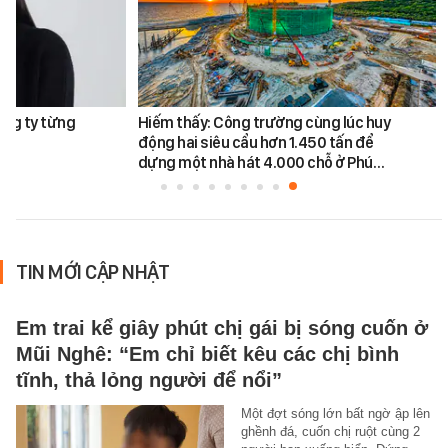
ông ty từng
Hiếm thấy: Công trường cùng lúc huy
động hai siêu cẩu hơn 1.450 tấn để
dựng một nhà hát 4.000 chỗ ở Phú…
TIN MỚI CẬP NHẬT
Em trai kể giây phút chị gái bị sóng cuốn ở
Mũi Nghê: “Em chỉ biết kêu các chị bình
tĩnh, thả lỏng người để nổi”
Một đợt sóng lớn bất ngờ ập lên
ghềnh đá, cuốn chị ruột cùng 2