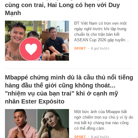
cùng con trai, Hai Long có hẹn với Duy
Mạnh
ĐT Việt Nam có trọn vẹn một
ngày nghỉ trước khi tập trung
chuẩn bị cho trận bán kết
ASEAN Cup 2026 gặp tuyển…
SPORT
-
6 giờ trước
Mbappé chứng minh dù là cầu thủ nổi tiếng
hàng đầu thế giới cũng không thoát...
"nhiệm vụ của bạn trai" khi ở cạnh mỹ
nhân Ester Expósito
Một bức ảnh của Mbappe bất
ngờ chiếm trọn sự chú ý vì lý do
mà bất kỳ chàng trai nào cũng
có thể đồng cảm.
SPORT
-
6 giờ trước