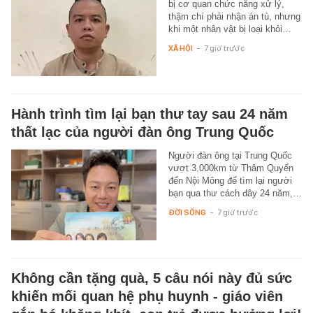
bị cơ quan chức năng xử lý,
thậm chí phải nhận án tù, nhưng
khi một nhân vật bị loại khỏi…
XÃ HỘI
-
7 giờ trước
Hành trình tìm lại bạn thư tay sau 24 năm
thất lạc của người đàn ông Trung Quốc
Người đàn ông tại Trung Quốc
vượt 3.000km từ Thâm Quyến
đến Nội Mông để tìm lại người
bạn qua thư cách đây 24 năm,…
ĐỜI SỐNG
-
7 giờ trước
Không cần tặng quà, 5 câu nói này đủ sức
khiến mối quan hệ phụ huynh - giáo viên