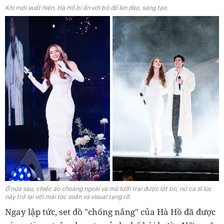
Khi mới xuất hiện, Hà Hồ bí ẩn với bộ đồ kín đáo, sáng tạo.
Ở nửa sau, chiếc áo choàng ngoài và mũ lưỡi trai được lột bỏ, nữ ca sĩ lúc
này trở lại với mái tóc xoăn và visual rạng rỡ.
Ngay lập tức, set đồ "chống nắng" của Hà Hồ đã được