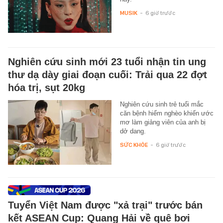
MUSIK
-
6 giờ trước
Nghiên cứu sinh mới 23 tuổi nhận tin ung
thư dạ dày giai đoạn cuối: Trải qua 22 đợt
hóa trị, sụt 20kg
Nghiên cứu sinh trẻ tuổi mắc
căn bệnh hiểm nghèo khiến ước
mơ làm giảng viên của anh bị
dở dang.
SỨC KHỎE
-
6 giờ trước
Tuyển Việt Nam được "xả trại" trước bán
kết ASEAN Cup: Quang Hải về quê bơi