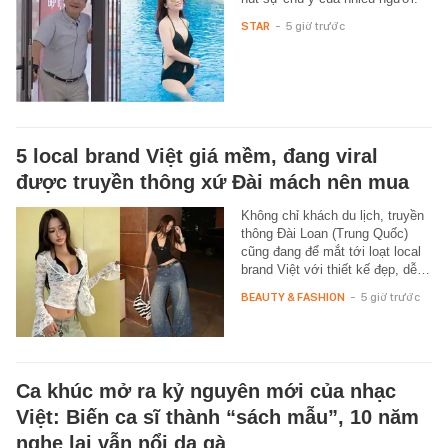
STAR
-
5 giờ trước
5 local brand Việt giá mềm, đang viral
được truyền thông xứ Đài mách nên mua
Không chỉ khách du lịch, truyền
thông Đài Loan (Trung Quốc)
cũng đang để mắt tới loạt local
brand Việt với thiết kế đẹp, dễ…
BEAUTY & FASHION
-
5 giờ trước
Ca khúc mở ra kỷ nguyên mới của nhạc
Việt: Biến ca sĩ thành “sách mẫu”, 10 năm
nghe lại vẫn nổi da gà