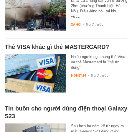
ra tại cửa hàng sắt vụn ở đường
25m (phường Thanh Liệt, Hà
Nội). Điều đáng nói, tại khu
vực…
XÃ HỘI
-
5 giờ trước
Thẻ VISA khác gì thẻ MASTERCARD?
Nhiều người gọi chung thẻ Visa
và thẻ Mastercard là “thẻ tín
dụng”.
MONEY.14
-
5 giờ trước
Tin buồn cho người dùng điện thoại Galaxy
S23
Sau hơn ba năm kể từ ngày ra
mắt, Galaxy S23 đang đứng