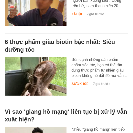
người bạn xuống biển. Đứng
trên bờ, nam thanh niên 20…
XÃ HỘI
-
7 giờ trước
6 thực phẩm giàu biotin bậc nhất: Siêu
dưỡng tóc
Bên cạnh những sản phẩm
chăm sóc tóc, bạn có thể tận
dụng thực phẩm tự nhiên giàu
biotin không hề đắt đỏ mà vẫn…
SỨC KHỎE
-
7 giờ trước
Vì sao 'giang hồ mạng' liên tục bị xử lý vẫn
xuất hiện?
Nhiều “giang hồ mạng” liên tiếp