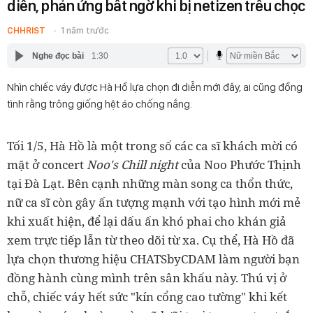
diễn, phản ứng bất ngờ khi bị netizen trêu chọc
CHHRIST
1 năm trước
Nghe đọc bài
1:30
Nhìn chiếc váy được Hà Hồ lựa chọn đi diễn mới đây, ai cũng đồng
tình rằng trông giống hệt áo chống nắng.
Tối 1/5, Hà Hồ là một trong số các ca sĩ khách mời có
mặt ở concert
Noo's Chill night
của Noo Phước Thịnh
tại Đà Lạt. Bên cạnh những màn song ca thổn thức,
nữ ca sĩ còn gây ấn tượng mạnh với tạo hình mới mẻ
khi xuất hiện, để lại dấu ấn khó phai cho khán giả
xem trực tiếp lẫn từ theo dõi từ xa. Cụ thể, Hà Hồ đã
lựa chọn thương hiệu CHATSbyCDAM làm người bạn
đồng hành cùng mình trên sân khấu này. Thú vị ở
chỗ, chiếc váy hết sức "kín cổng cao tường" khi kết