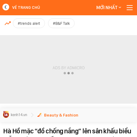
MỚI NHẤT
VỀ TRANG CHỦ
MỚI NHẤT
#trends alert
#B&F Talk
Xem thêm
Beauty & Fashion
Hà Hồ mặc “đồ chống nắng” lên sân khấu biểu