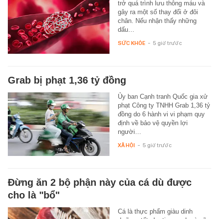
trở quá trình lưu thông máu và
gây ra một số thay đổi ở đôi
chân. Nếu nhận thấy những
dấu…
SỨC KHỎE
-
5 giờ trước
Grab bị phạt 1,36 tỷ đồng
Ủy ban Cạnh tranh Quốc gia xử
phạt Công ty TNHH Grab 1,36 tỷ
đồng do 6 hành vi vi phạm quy
định về bảo vệ quyền lợi
người…
XÃ HỘI
-
5 giờ trước
Đừng ăn 2 bộ phận này của cá dù được
cho là "bổ"
Cá là thực phẩm giàu dinh