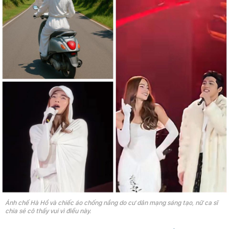
Ảnh chế Hà Hồ và chiếc áo chống nắng do cư dân mạng sáng tạo, nữ ca sĩ
chia sẻ cô thấy vui vì điều này.