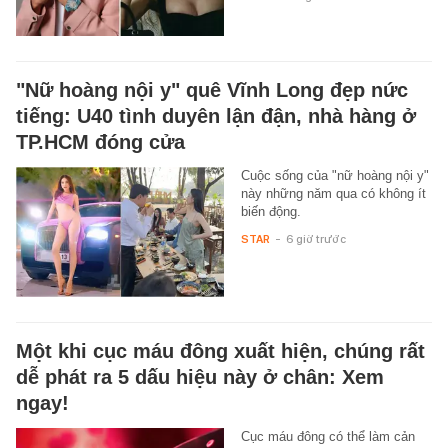
"Nữ hoàng nội y" quê Vĩnh Long đẹp nức
tiếng: U40 tình duyên lận đận, nhà hàng ở
TP.HCM đóng cửa
Cuộc sống của "nữ hoàng nội y"
này những năm qua có không ít
biến động.
STAR
-
6 giờ trước
Một khi cục máu đông xuất hiện, chúng rất
dễ phát ra 5 dấu hiệu này ở chân: Xem
ngay!
Cục máu đông có thể làm cản