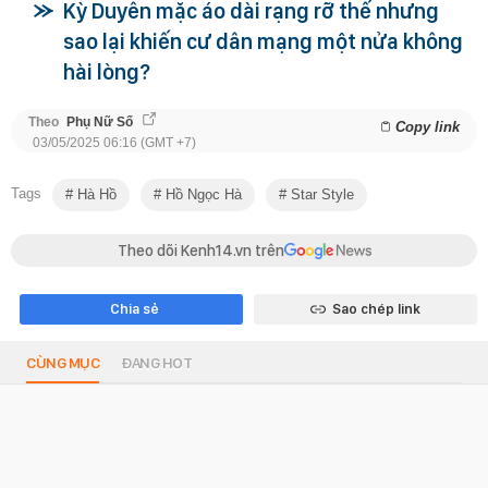
Kỳ Duyên mặc áo dài rạng rỡ thế nhưng
sao lại khiến cư dân mạng một nửa không
hài lòng?
Theo
Phụ Nữ Số
Copy link
03/05/2025 06:16 (GMT +7)
Tags
Hà Hồ
Hồ Ngọc Hà
Star Style
Theo dõi Kenh14.vn trên
Chia sẻ
Sao chép link
CÙNG MỤC
ĐANG HOT