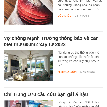
dưỡng, tốt cho tim mạch và não
bộ, nhưng không phải bộ phận
nào của cá cũng nên ăn. Có 2…
SỨC KHỎE
-
5 giờ trước
Vợ chồng Mạnh Trường thông báo về căn
biệt thự 600m2 xây từ 2022
Nội dung cụ thể thông báo mới
của vợ chồng diễn viên Mạnh
Trường về căn biệt thự này là
gì?
XEM MUA LUÔN
-
5 giờ trước
Chí Trung U70 cầu cứu bạn gái á hậu
Động thái của nam NSƯT thu
hút sự chú ý của nhiều người.